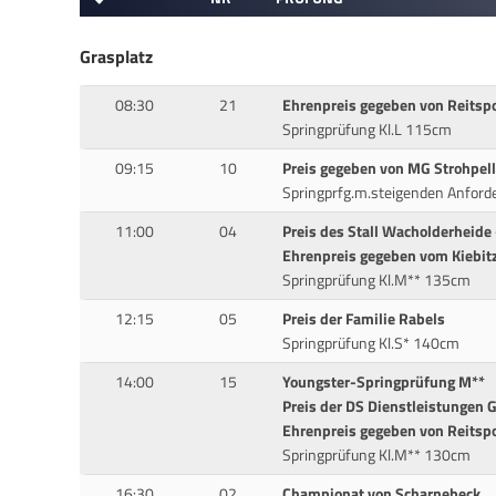
Grasplatz
08:30
21
Ehrenpreis gegeben von Reitspo
Springprüfung Kl.L 115cm
09:15
10
Preis gegeben von MG Strohpell
Springprfg.m.steigenden Anfor
11:00
04
Preis des Stall Wacholderheide 
Ehrenpreis gegeben vom Kiebit
Springprüfung Kl.M** 135cm
12:15
05
Preis der Familie Rabels
Springprüfung Kl.S* 140cm
14:00
15
Youngster-Springprüfung M**
Preis der DS Dienstleistungen 
Ehrenpreis gegeben von Reitspo
Springprüfung Kl.M** 130cm
16:30
02
Championat von Scharnebeck