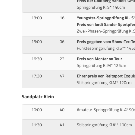
Preis der Goldberg Handels Gm
Springprüfung Kl.S* 140cm
13:00
16
Youngster-Springprüfung KL. S
Preis von Jordi Sander Sportpfe
Zwei-Phasen-Springprüfung Kl.
15:00
06
Preis gegeben vom Show-Tec-T
Punktespringprüfung Kl.S** 14
16:30
22
Preis von Montar on Tour
Springprüfung Kl.M* 125cm
17:30
47
Ehrenpreis von Reitsport Exquis
Stilspringprüfung Kl.M* 120cm
Sandplatz Klein
10:00
40
Amateur-Springprüfung Kl.A* 9
11:30
41
Stilspringprüfung Kl.A** 100cm