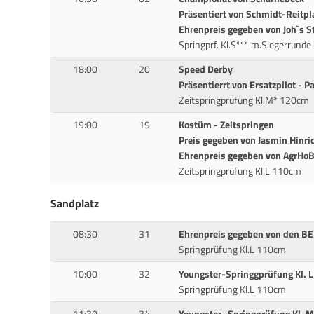
Präsentiert von Schmidt-Reitpl
Ehrenpreis gegeben von Joh`s 
Springprf. Kl.S*** m.Siegerrund
18:00
20
Speed Derby
Präsentierrt von Ersatzpilot - P
Zeitspringprüfung Kl.M* 120cm
19:00
19
Kostüm - Zeitspringen
Preis gegeben von Jasmin Hinr
Ehrenpreis gegeben von AgrHo
Zeitspringprüfung Kl.L 110cm
Sandplatz
08:30
31
Ehrenpreis gegeben von den BE
Springprüfung Kl.L 110cm
10:00
32
Youngster-Springgprüfung Kl. L
Springprüfung Kl.L 110cm
11:30
34
Youngster- Springprüfung Kl. M