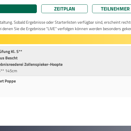
ZEITPLAN
TEILNEHMER
taltung. Sobald Ergebnisse oder Starterlisten verfügbar sind, erscheint rech
ei denen Sie die Ergebnisse "LIVE" verfolgen können werden besonders geke
fung Kl. S**
ius Bescht
ebnisreederei Zollenspieker-Hoopte
S** 145cm
ort Poppe