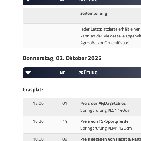
Zeiteinteilung
Jeder Letztplatzierte erhält eine
kann an der Meldestelle abgehol
AgrHoBa vor Ort einlösbar)
Donnerstag, 02. Oktober 2025
NR
PRÜFUNG
Grasplatz
15:00
01
Preis der MyDayStables
Springprüfung Kl.S* 140cm
16:30
14
Preis von TS-Sportpferde
Springprüfung Kl.M* 120cm
18:00
09
Preis gegeben von Hacht & Part