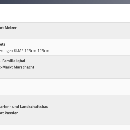
rt Melzer
ets
derungen Kl.M* 125cm 125cm
- Familie Iqbal
z-Markt Marschacht
Garten- und Landschaftsbau
rt Passier