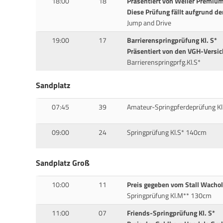
18:00
18
Präsentiert von Weller Premiu
Diese Prüfung fällt aufgrund de
Jump and Drive
19:00
17
Barrierenspringprüfung Kl. S*
Präsentiert von den VGH-Versi
Barrierenspringprfg.Kl.S*
Sandplatz
07:45
39
Amateur-Springpferdeprüfung K
09:00
24
Springprüfung Kl.S* 140cm
Sandplatz Groß
10:00
11
Preis gegeben vom Stall Wachol
Springprüfung Kl.M** 130cm
11:00
07
Friends-Springprüfung Kl. S*