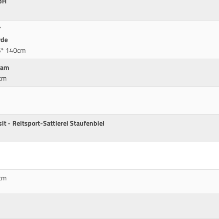
bH
*
rde
S* 140cm
eam
5cm
it - Reitsport-Sattlerei Staufenbiel
0cm