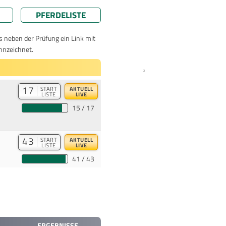
PFERDELISTE
ts neben der Prüfung ein Link mit
nnzeichnet.
17
START
AKTUELL
LISTE
LIVE
15 / 17
43
START
AKTUELL
LISTE
LIVE
41 / 43
ERGEBNISSE