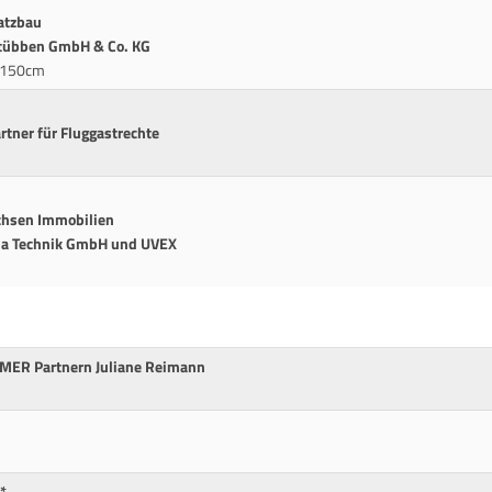
atzbau
Stübben GmbH & Co. KG
e 150cm
artner für Fluggastrechte
ichsen Immobilien
Ba Technik GmbH und UVEX
MER Partnern Juliane Reimann
*