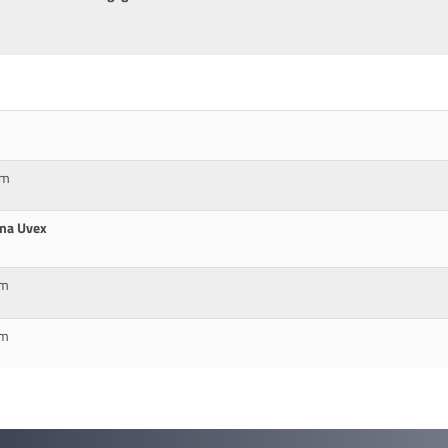
cm
rma Uvex
cm
cm