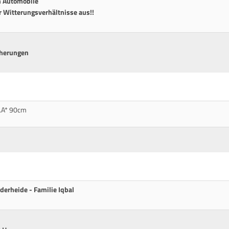
m Automobile
r Witterungsverhältnisse aus!!
cherungen
l.A* 90cm
derheide - Familie Iqbal