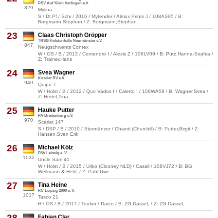
RSV Auf Klein Varlingen e.V.
829
Mylina
S / Dt.Pf / Schi / 2016 / Mytender / Almox Prints J / 108AS95 / B:
Borgmann,Stephan / Z: Borgmann,Stephan
23
Claas Christoph Gröpper
TRSG Holstenhalle Neumünster e.V.
847
Neugschwents Contex
W / OS / B / 2013 / Contendro I / Alexis Z / 106LV09 / B: Pütz,Hanna-Sophia /
Z: Trainer,Hans
24
Svea Wagner
Koseler RV e.V.
940
Quipu 7
W / Holst / B / 2012 / Quo Vados I / Caletto I / 108WA58 / B: Wagner,Svea /
Z: Hertel,Tina
25
Hauke Putter
RV Breitenburg e.V.
970
Scarlet 147
S / DSP / B / 2010 / Sterntänzer / Chianti (Churchill) / B: Putter,Birgit / Z:
Hansen,Sven Erik
26
Michael Kölz
PSV Leisnig e. V.
1032
Uncle Sam 41
W / Holst / B / 2015 / Uriko (Clooney NLD) / Casall / 108VJ72 / B: BG
Wellmann & Hehl, / Z: Pahl,Uwe
27
Tina Heine
RC Leipzig 2000 e. V.
1017
Tasco 21
H / OS / B / 2017 / Toulon / Darco / B: ZG Dassel, / Z: ZG Dassel,
28
Fabian Clar