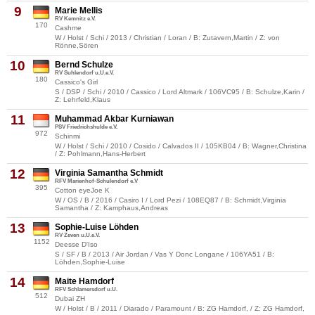
9
Marie Mellis
RV Kemnitz e.V.
170
Cashme
W / Holst / Schi / 2013 / Christian / Loran / B: Zutavern,Martin / Z: von
Rönne,Sören
10
Bernd Schulze
RV Suhlendorf u.U.e.V.
180
Cassico's Girl
S / DSP / Schi / 2010 / Cassico / Lord Altmark / 106VC95 / B: Schulze,Karin /
Z: Lehrfeld,Klaus
11
Muhammad Akbar Kurniawan
PSV Friedrichshulde e.V.
972
Schinmi
W / Holst / Schi / 2010 / Cosido / Calvados II / 105KB04 / B: Wagner,Christina
/ Z: Pohlmann,Hans-Herbert
12
Virginia Samantha Schmidt
RFV Marienhof-Schulendorf e.V
395
Cotton eyeJoe K
W / OS / B / 2016 / Casiro I / Lord Pezi / 108EQ87 / B: Schmidt,Virginia
Samantha / Z: Kamphaus,Andreas
13
Sophie-Luise Löhden
RV Zeven u.U.e.V.
1152
Deesse D'Iso
S / SF / B / 2013 / Air Jordan / Vas Y Donc Longane / 106YA51 / B:
Löhden,Sophie-Luise
14
Maite Hamdorf
RFV Schlamersdorf u.U.
512
Dubai ZH
W / Holst / B / 2011 / Diarado / Paramount / B: ZG Hamdorf, / Z: ZG Hamdorf,