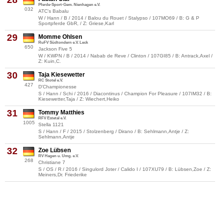
Pferde-Sport-Gem. Nienhagen e.V.
032
ATC's Babalu
W / Hann / B / 2014 / Balou du Rouet / Stalypso / 107MO69 / B: G & P
Sportpferde GbR, / Z: Griese,Karl
29
Momme Ohlsen
RuFV Südtondern e.V. Leck
650
Jackson Five 5
W / KWPN / B / 2014 / Nabab de Reve / Clinton / 107GI85 / B: Antrack,Axel /
Z: Kuin,C.
30
Taja Kiesewetter
RC Stotel e.V.
427
D'Championesse
S / Hann / Schi / 2016 / Diacontinus / Champion For Pleasure / 107IM32 / B:
Kiesewetter,Taja / Z: Wiechert,Heiko
31
Tommy Matthies
RFV Estetal e.V.
1005
Stella 1121
S / Hann / F / 2015 / Stolzenberg / Dirano / B: Sehlmann,Antje / Z:
Sehlmann,Antje
32
Zoe Lübsen
RV Hagen u. Umg. e.V.
268
Christiane 7
S / OS / R / 2016 / Singulord Joter / Calido I / 107XU79 / B: Lübsen,Zoe / Z:
Meiners,Dr. Friederike