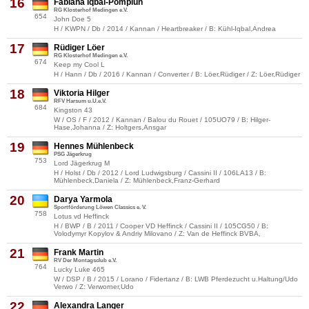
16
Fabiana Iqbal-Pomplun
RG Klosterhof Medingen e.V.
654
John Doe 5
H / KWPN / Db / 2014 / Kannan / Heartbreaker / B: Kühl-Iqbal,Andrea
17
Rüdiger Löer
RG Klosterhof Medingen e.V.
674
Keep my Cool L
H / Hann / Db / 2016 / Kannan / Converter / B: Löer,Rüdiger / Z: Löer,Rüdiger
18
Viktoria Hilger
RFV Harsum u.U.e.V.
684
Kingston 43
W / OS / F / 2012 / Kannan / Balou du Rouet / 105UO79 / B: Hilger-
Hase,Johanna / Z: Holtgers,Ansgar
19
Hennes Mühlenbeck
PSG Jägerkrug
753
Lord Jägerkrug M
H / Holst / Db / 2012 / Lord Ludwigsburg / Cassini II / 106LA13 / B:
Mühlenbeck,Daniela / Z: Mühlenbeck,Franz-Gerhard
20
Darya Yarmola
Sportförderung Löwen Classics e. V.
758
Lotus vd Heffinck
H / BWP / B / 2011 / Cooper VD Heffinck / Cassini II / 105CG50 / B:
Volodymyr Kopylov & Andriy Milovano / Z: Van de Heffinck BVBA,
21
Frank Martin
RV Der Montagsclub e.V.
764
Lucky Luke 465
W / DSP / B / 2015 / Lorano / Fidertanz / B: LWB Pferdezucht u.Haltung/Udo
Verwo / Z: Verworner,Udo
22
Alexandra Langer