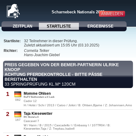
Scharnebeck Nationals 2025
ANMELDEN
ZEITPLAN
STARTLISTE
ERGEBNISSE
Startliste:
32 Teilnehmer in dieser Prüfung.
Zuletzt aktualisiert um 15:05 Uhr (03.10.2025)
Richter:
Cornelia Telker
Hans-Joachim Giebel
PREIS GEGEBEN VON DER BEMER-PARTNERIN ULRIKE
KNOOP
ACHTUNG PFERDEKONTROLLE - BITTE PÄSSE
BEREITHALTEN
33 SPRINGPRÜFUNG KL.M* 120CM
1
Momme Ohlsen
RuFV Südtondern e.V. Leck
082
Cador 12
H / Holst / Schi / 2013 / Catoo / Joliot / B: Ohlsen,Bjarne / Z: Johannsen,Arno
2
Taja Kiesewetter
RC Stotel e.V.
167
Cascavel 7
W / Hann / B / 2015 / Cascadello I / Embassy I / 107TR04 / B:
Kiesewetter,Taja / Z: Trepkau,Isabell