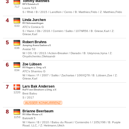
3
Tommy Matthies
RFV Estetal e.V.
717
Laura 515
S / Rhld / B / 2015 / Landfein / Cento / B: Matthies,Frido / Z: Matthies,Frido
4
Linda Jurchen
RV Schneverdingen
033
ATC's Corsica G
S / Hann / Db / 2016 / Cormint / Salito / 107NR56 / B: Griese,Karl / Z:
Griese,Karl
5
Robert Bruhns
Jumping Arena Gadow e.V.
036
Avatar 53
W / OS / B / 2013 / Action-Breaker / Diarado / B: Ustynova,Iryna / Z:
Onyshchenko,Oleksandr
6
Zoe Lübsen
RV Hagen u. Umg. e.V.
034
ATC's Shantou G
W / Hann / F / 2007 / Salito / Zacharias / 106XQ78 / B: Lübsen,Zoe / Z:
Griese,Karl
7
Lars Bak Andersen
RuFV von Elmshorn u.Umg. e.V.
1220
Best Balou
S / 2017
AUSSER KONKURRENZ
8
Brianne Beerbaum
RV Aller-Weser e.V.
1153
Balotelli 5
W / Hann / B / 2010 / Balou du Rouet / Contendro I / 105LY96 / B: Purple
Road, LLC, / Z: Heitmann,Ulrich