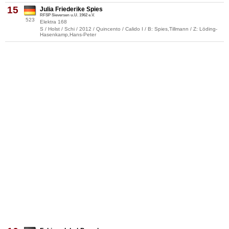
15
Julia Friederike Spies
RFSP Sieversen u.U. 1962 e.V.
523
Elektra 168
S / Holst / Schi / 2012 / Quincento / Calido I / B: Spies,Tillmann / Z: Löding-
Hasenkamp,Hans-Peter