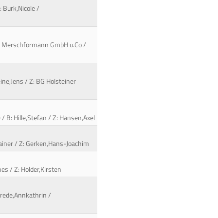
 Burk,Nicole /
erde Merschformann GmbH u.Co /
ine,Jens / Z: BG Holsteiner
 B: Hille,Stefan / Z: Hansen,Axel
Rainer / Z: Gerken,Hans-Joachim
es / Z: Holder,Kirsten
Wrede,Annkathrin /