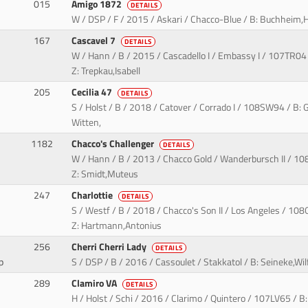
015
Amigo 1872
DETAILS
W / DSP / F / 2015 / Askari / Chacco-Blue / B: Buchheim
167
Cascavel 7
DETAILS
W / Hann / B / 2015 / Cascadello I / Embassy I / 107TR04 
Z: Trepkau,Isabell
205
Cecilia 47
DETAILS
S / Holst / B / 2018 / Catover / Corrado I / 108SW94 / B: G
Witten,
1182
Chacco's Challenger
DETAILS
W / Hann / B / 2013 / Chacco Gold / Wanderbursch II / 10
Z: Smidt,Muteus
247
Charlottie
DETAILS
S / Westf / B / 2018 / Chacco's Son II / Los Angeles / 10
Z: Hartmann,Antonius
256
Cherri Cherri Lady
DETAILS
p
S / DSP / B / 2016 / Cassoulet / Stakkatol / B: Seineke,Wilf
289
Clamiro VA
DETAILS
H / Holst / Schi / 2016 / Clarimo / Quintero / 107LV65 / B