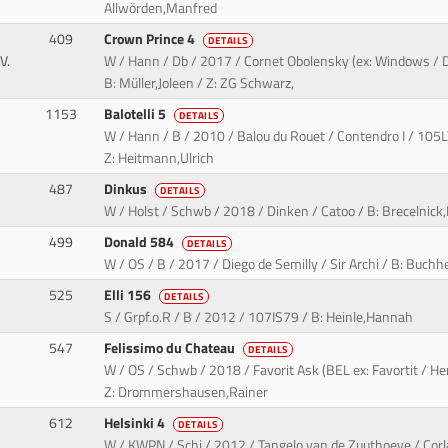
Allwörden,Manfred
409
Crown Prince 4
DETAILS
V.
W / Hann / Db / 2017 / Cornet Obolensky (ex: Windows /
B: Müller,Joleen / Z: ZG Schwarz,
1153
Balotelli 5
DETAILS
W / Hann / B / 2010 / Balou du Rouet / Contendro I / 105L
Z: Heitmann,Ulrich
487
Dinkus
DETAILS
W / Holst / Schwb / 2018 / Dinken / Catoo / B: Brecelnick,
499
Donald 584
DETAILS
W / OS / B / 2017 / Diego de Semilly / Sir Archi / B: Buc
525
Elli 156
DETAILS
S / Grpf.o.R / B / 2012 / 107IS79 / B: Heinle,Hannah
547
Felissimo du Chateau
DETAILS
W / OS / Schwb / 2018 / Favorit Ask (BEL ex: Favortit / Her
Z: Drommershausen,Rainer
612
Helsinki 4
DETAILS
W / KWPN / Schi / 2012 / Tangelo van de Zuuthoeve / Cor