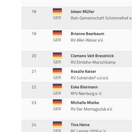
18
Joleen Müller
GER
Reit-Gemeinschaft Schimmelhof e.
19
Brianne Beerbaum
GER
RV Aller-Weser e.V.
20
Clemens Veit Brecelnick
GER
RV Elmlohe-Marschkamp
21
Rosalie Kaiser
GER
RV Suhlendorf u.U.e.V.
22
Eske Biermann
GER
RFV Nienburg e. V.
23
Michelle Mielke
GER
RV Der Montagsclub e.V.
24
Tina Heine
GER
RC Leipzig 2000 e. V.