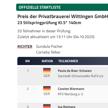
OFFIZIELLE STARTLISTE
Preis der Privatbrauerei Wittingen GmbH
23 Stilspringprüfung Kl.S* 140cm
33 Teilnehmer in dieser Prüfung.
Zuletzt aktualisiert um 13:11 Uhr (04.10.2025)
RICHTER
Gundula Fischer
Cornelia Telker
NR
NATION
TEILNEHMER
1
Paula de Boer-Schwarz
GER
Garstedt-Ochsenzoller RuFV e.V.
2
Carsten Biermann
GER
RFV Nienburg e. V.
3
Ina Reimers