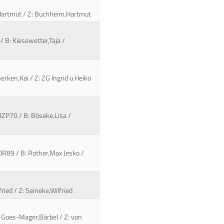
,Hartmut / Z: Buchheim,Hartmut
/ B: Kiesewetter,Taja /
erken,Kai / Z: ZG Ingrid u.Heiko
8ZP70 / B: Böseke,Lisa /
8OR89 / B: Rother,Max Jesko /
ried / Z: Seineke,Wilfried
: Goes-Mager,Bärbel / Z: von