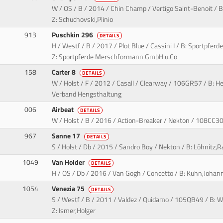
W / OS / B / 2014 / Chin Champ / Vertigo Saint-Benoit / B:
Z: Schuchovski,Plinio
913
Puschkin 296
DETAILS
H / Westf / B / 2017 / Plot Blue / Cassini I / B: Sportpf
Z: Sportpferde Merschformann GmbH u.Co
158
Carter 8
DETAILS
W / Holst / F / 2012 / Casall / Clearway / 106GR57 / B: He
Verband Hengsthaltung
006
Airbeat
DETAILS
W / Holst / B / 2016 / Action-Breaker / Nekton / 108CC30 /
967
Sanne 17
DETAILS
S / Holst / Db / 2015 / Sandro Boy / Nekton / B: Löhnitz,
1049
Van Holder
DETAILS
H / OS / Db / 2016 / Van Gogh / Concetto / B: Kuhn,Johann
1054
Venezia 75
DETAILS
S / Westf / B / 2011 / Valdez / Quidamo / 105QB49 / B: 
Z: Ismer,Holger