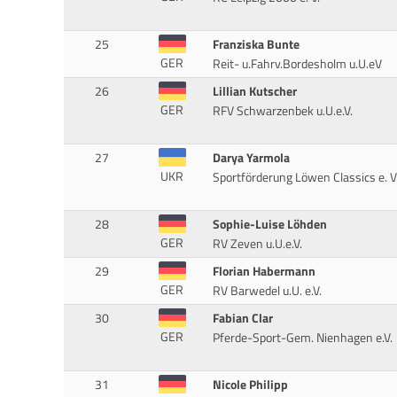
25
Franziska Bunte
GER
Reit- u.Fahrv.Bordesholm u.U.eV
26
Lillian Kutscher
GER
RFV Schwarzenbek u.U.e.V.
27
Darya Yarmola
UKR
Sportförderung Löwen Classics e. V
28
Sophie-Luise Löhden
GER
RV Zeven u.U.e.V.
29
Florian Habermann
GER
RV Barwedel u.U. e.V.
30
Fabian Clar
GER
Pferde-Sport-Gem. Nienhagen e.V.
31
Nicole Philipp