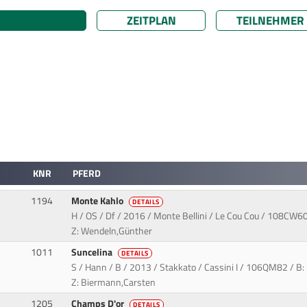
ZEITPLAN
TEILNEHMER
KNR
PFERD
1194
Monte Kahlo
DETAILS
H / OS / Df / 2016 / Monte Bellini / Le Cou Cou / 108CW6
Z: Wendeln,Günther
1011
Suncelina
DETAILS
S / Hann / B / 2013 / Stakkato / Cassini I / 106QM82 / B
Z: Biermann,Carsten
1205
Champs D'or
DETAILS