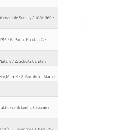
 Diamant de Semilly / 108HN60 /
Y96 / B: Purple Road, LLC, /
Natalie / Z: Schultz,Carsten
hheim,Marcel / Z: Buchheim,Marcel
aldik xx / B: Lenhart,Sophie /
land (DK: Corlando) / 105RH31 /