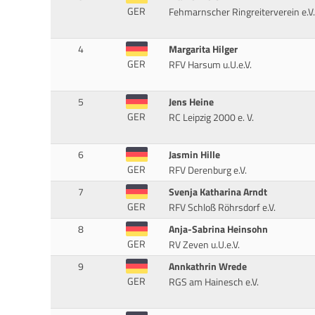
GER
Fehmarnscher Ringreiterverein e.V.
4
Margarita Hilger
GER
RFV Harsum u.U.e.V.
5
Jens Heine
GER
RC Leipzig 2000 e. V.
6
Jasmin Hille
GER
RFV Derenburg e.V.
7
Svenja Katharina Arndt
GER
RFV Schloß Röhrsdorf e.V.
8
Anja-Sabrina Heinsohn
GER
RV Zeven u.U.e.V.
9
Annkathrin Wrede
GER
RGS am Hainesch e.V.