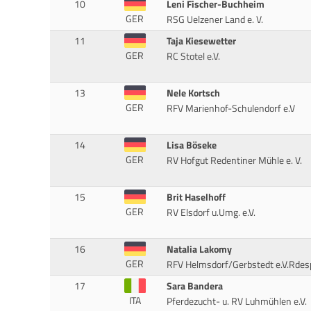
10
Leni Fischer-Buchheim
GER
RSG Uelzener Land e. V.
11
Taja Kiesewetter
GER
RC Stotel e.V.
13
Nele Kortsch
GER
RFV Marienhof-Schulendorf e.V
14
Lisa Böseke
GER
RV Hofgut Redentiner Mühle e. V.
15
Brit Haselhoff
GER
RV Elsdorf u.Umg. e.V.
16
Natalia Lakomy
GER
RFV Helmsdorf/Gerbstedt e.V.Rdes
17
Sara Bandera
ITA
Pferdezucht- u. RV Luhmühlen e.V.