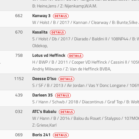
B: Heine,Jens / Z: Nijenkamp,W.A.M.
662
Kanway 3
DETAILS
W / Holst / B / 2017 / Kannan / Clearway / B: Bunte,Silke 
670
Kasalita
DETAILS
S / Holst / Db / 2017 / Diarado / Baldini II / 108NP44 / B: 
Oldekop,
758
Lotus vd Heffinck
DETAILS
.
H / BWP / B / 2011 / Cooper VD Heffinck / Cassini II / 1
Andriy Milovano / Z: Van de Heffinck BVBA,
1152
Deesse D'Iso
DETAILS
S / SF / B / 2013 / Air Jordan / Vas Y Donc Longane / 10
439
Darleen 35
DETAILS
S / Hann / Schwb / 2018 / Diacontinus / Graf Top / B: Wol
032
ATC's Babalu
DETAILS
W / Hann / B / 2014 / Balou du Rouet / Stalypso / 107MO6
Z: Griese,Karl
069
Boris 241
DETAILS