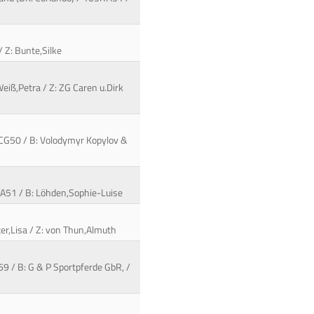
/ Z: Bunte,Silke
Weiß,Petra / Z: ZG Caren u.Dirk
05CG50 / B: Volodymyr Kopylov &
6YA51 / B: Löhden,Sophie-Luise
ter,Lisa / Z: von Thun,Almuth
9 / B: G & P Sportpferde GbR, /