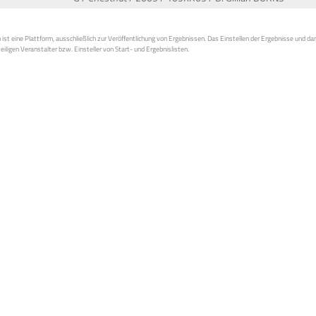
st eine Plattform, ausschließlich zur Veröffentlichung von Ergebnissen. Das Einstellen der Ergebnisse und da
weiligen Veranstalter bzw. Einsteller von Start- und Ergebnislisten.