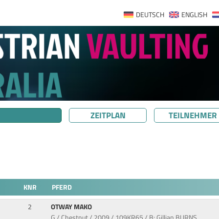
DEUTSCH
ENGLISH
ZEITPLAN
TEILNEHMER
KNR
PFERD
2
OTWAY MAKO
G / Chestnut / 2009 / 109KR65 / B: Gillian BURNS