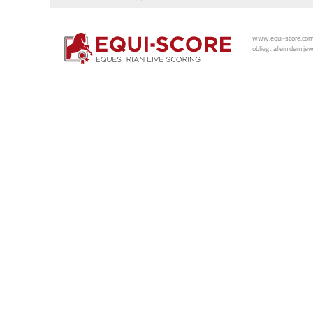
www.equi-score.com i
obliegt allein dem je