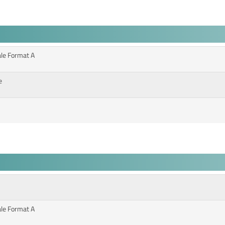
ale Format A
e
ale Format A