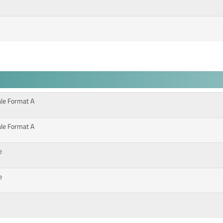
ale Format A
ale Format A
e
e