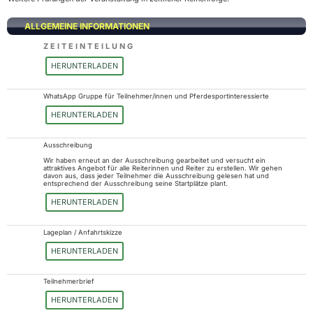
ALLGEMEINE INFORMATIONEN
Z E I T E I N T E I L U N G
HERUNTERLADEN
WhatsApp Gruppe für Teilnehmer/innen und Pferdesportinteressierte
HERUNTERLADEN
Ausschreibung
Wir haben erneut an der Ausschreibung gearbeitet und versucht ein
attraktives Angebot für alle Reiterinnen und Reiter zu erstellen. Wir gehen
davon aus, dass jeder Teilnehmer die Ausschreibung gelesen hat und
entsprechend der Ausschreibung seine Startplätze plant.
HERUNTERLADEN
Lageplan / Anfahrtskizze
HERUNTERLADEN
Teilnehmerbrief
HERUNTERLADEN