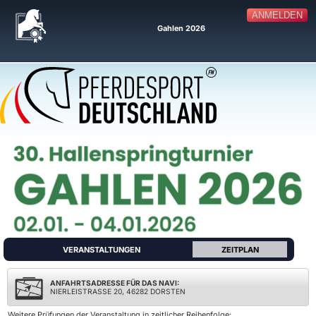
ANMELDEN
Gahlen 2026
VERANSTALTUNGEN
ZEITPLAN
ANFAHRTSADRESSE FÜR DAS NAVI:
NIERLEISTRASSE 20, 46282 DORSTEN
Weitere Prüfungen der Veranstaltung in zeitlicher Reihenfolge: