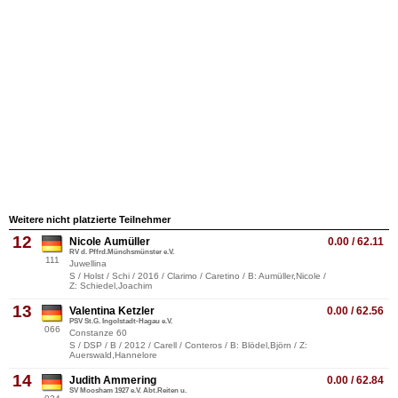
Weitere nicht platzierte Teilnehmer
12
Nicole Aumüller
0.00 / 62.11
RV d. Pffrd.Münchsmünster e.V.
111
Juwellina
S / Holst / Schi / 2016 / Clarimo / Caretino / B: Aumüller,Nicole /
Z: Schiedel,Joachim
13
Valentina Ketzler
0.00 / 62.56
PSV St.G. Ingolstadt-Hagau e.V.
066
Constanze 60
S / DSP / B / 2012 / Carell / Conteros / B: Blödel,Björn / Z:
Auerswald,Hannelore
14
Judith Ammering
0.00 / 62.84
SV Moosham 1927 e.V. Abt.Reiten u.