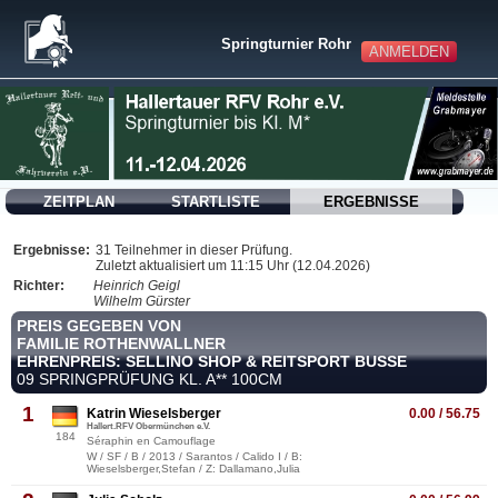
Springturnier Rohr
ANMELDEN
ZEITPLAN
STARTLISTE
ERGEBNISSE
Ergebnisse:
31 Teilnehmer in dieser Prüfung.
Zuletzt aktualisiert um 11:15 Uhr (12.04.2026)
Richter:
Heinrich Geigl
Wilhelm Gürster
PREIS GEGEBEN VON
FAMILIE ROTHENWALLNER
EHRENPREIS: SELLINO SHOP & REITSPORT BUSSE
09 SPRINGPRÜFUNG KL. A** 100CM
1
Katrin Wieselsberger
0.00 / 56.75
Hallert.RFV Obermünchen e.V.
184
Séraphin en Camouflage
W / SF / B / 2013 / Sarantos / Calido I / B:
Wieselsberger,Stefan / Z: Dallamano,Julia