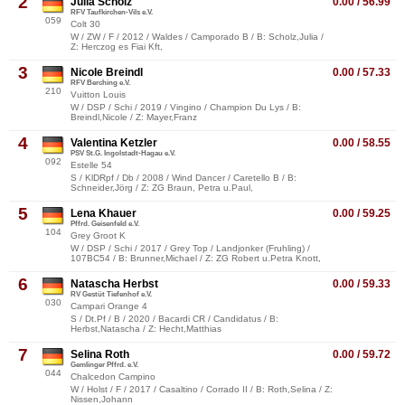
2
Julia Scholz
0.00 / 56.99
RFV Taufkirchen-Vils e.V.
059
Colt 30
W / ZW / F / 2012 / Waldes / Camporado B / B: Scholz,Julia /
Z: Herczog es Fiai Kft,
3
Nicole Breindl
0.00 / 57.33
RFV Berching e.V.
210
Vuitton Louis
W / DSP / Schi / 2019 / Vingino / Champion Du Lys / B:
Breindl,Nicole / Z: Mayer,Franz
4
Valentina Ketzler
0.00 / 58.55
PSV St.G. Ingolstadt-Hagau e.V.
092
Estelle 54
S / KlDRpf / Db / 2008 / Wind Dancer / Caretello B / B:
Schneider,Jörg / Z: ZG Braun, Petra u.Paul,
5
Lena Khauer
0.00 / 59.25
Pffrd. Geisenfeld e.V.
104
Grey Groot K
W / DSP / Schi / 2017 / Grey Top / Landjonker (Fruhling) /
107BC54 / B: Brunner,Michael / Z: ZG Robert u.Petra Knott,
6
Natascha Herbst
0.00 / 59.33
RV Gestüt Tiefenhof e.V.
030
Campari Orange 4
S / Dt.Pf / B / 2020 / Bacardi CR / Candidatus / B:
Herbst,Natascha / Z: Hecht,Matthias
7
Selina Roth
0.00 / 59.72
Gemlinger Pffrd. e.V.
044
Chalcedon Campino
W / Holst / F / 2017 / Casaltino / Corrado II / B: Roth,Selina / Z:
Nissen,Johann