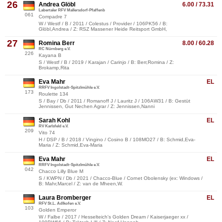
26
Andrea Glöbl
6.00 / 73.31
Labertaler RFV Mallersdorf-Pfaffenb
061
Compadre 7
W / Westf / B / 2011 / Colestus / Provider / 106PK56 / B:
Glöbl,Andrea / Z: RSZ Massener Heide Reitsport GmbH,
27
Romina Berr
8.00 / 60.28
RC Nürnberg e.V.
226
Kayana B
S / Westf / B / 2019 / Karajan / Carinjo / B: Berr,Romina / Z:
Brokamp,Rita
Eva Mahr
EL
RRFV Ingolstadt-Spitzlmühle e.V.
173
Roulette 134
S / Bay / Db / 2011 / Romanoff J / Lauritz J / 106AW31 / B: Gestüt
Jennissen, Gut Nechen Agrar / Z: Jennissen,Nanni
Sarah Kohl
EL
RV Karlsfeld e.V.
209
Vito 74
H / DSP / B / 2018 / Vingino / Cosino B / 108MO27 / B: Schmid,Eva-
Maria / Z: Schmid,Eva-Maria
Eva Mahr
EL
RRFV Ingolstadt-Spitzlmühle e.V.
042
Chacco Lilly Blue M
S / KWPN / Db / 2021 / Chacco-Blue / Cornet Obolensky (ex: Windows /
B: Mahr,Marcel / Z: van de Mheen,W.
Laura Bromberger
EL
RFV St.L. Adlkofen e.V.
103
Golden Emperor
W / Falbe / 2017 / Hesselteich's Golden Dream / Kaiserjaeger xx /