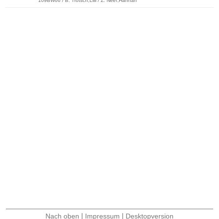
109BW66 / B: Trötsch,Lilli / Z: Neef,Hannah
|
|
Nach oben
Impressum
Desktopversion