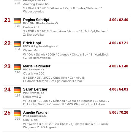
Gemlinger Pffrd. e.V.
228
Amazing Grace 65
S / Rhld / B / 2013 / Alvarino / Pep / B: Judex,Stefanie / Z:
Weber,Levinius
21
Regina Schröpf
4.00 / 62.40
RV d. Pffrd.Münchsmünster e.V.
070
Cortina 261
S / DSP / B / 2016 / Landskron / Acorus / B: Schröpf,Regina /
Z: Elsner,Volker
22
Erich Hopf
4.00 / 63.21
PSV St.G. Ingolstadt-Hagau e.V.
054
Cleiner Mann
W / Old / Schwb / 2009 / Carenzo / Chico's Boy / B: Hopf,Erich
/ Z: Meiners,Wilhelm
23
Marie Feldmeier
4.00 / 63.40
RSC Ratisbona e.V.
020
C'est la vie 260
S / DSP / Db / 2020 / Chubakko / Con Air / B:
Feldmeier,Stefanie / Z: Egetenmeier,Lothar
24
Sarah Lercher
4.00 / 64.03
PSG Rohr/Ndb. e.V.
114
Kojak MVS Z
W / Z.Rpf / B / 2015 / Kétanou / Coeur de Nobless / 107JS10 /
B: Lercher,Sarah / Z: Vornholt / MVS Pferdezucht u.EU-Hen
25
Amelie Wagner
5.00 / 70.26
Pffrd. Geisenfeld e.V.
065
Con Rubin
W / Westf / B / 2012 / Con Chello / Quidam's Rubin / B: Familie
Wagner, / Z: ZG Augustin,,