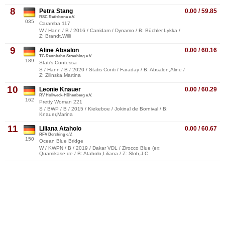
8
Petra Stang
0.00 / 59.85
RSC Ratisbona e.V.
035
Caramba 117
W / Hann / B / 2016 / Carridam / Dynamo / B: Büchler,Lykka /
Z: Brandt,Willi
9
Aline Absalon
0.00 / 60.16
TG Rennbahn Straubing e.V.
189
Stati's Contessa
S / Hann / B / 2020 / Statis Conti / Faraday / B: Absalon,Aline /
Z: Zilinska,Martina
10
Leonie Knauer
0.00 / 60.29
RV Hollweck-Höhenberg e.V.
162
Pretty Woman 221
S / BWP / B / 2015 / Kiekeboe / Jokinal de Bornival / B:
Knauer,Marina
11
Liliana Ataholo
0.00 / 60.67
RFV Berching e.V.
150
Ocean Blue Bridge
W / KWPN / B / 2019 / Dakar VDL / Zirocco Blue (ex:
Quamikase de / B: Ataholo,Liliana / Z: Slob,J.C.