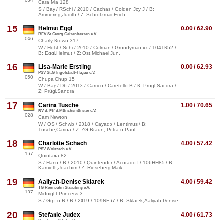
034
Cara Mia 128
S / Bay / RSchi / 2010 / Cachas / Golden Joy J / B:
Ammering,Judith / Z: Schrötzmair,Erich
15
Helmut Eggl
0.00 / 62.90
RFV St.Georg Geisenhausen e.V.
046
Charly Brown 317
W / Holst / Schi / 2010 / Colman / Grundyman xx / 104TR52 /
B: Eggl,Helmut / Z: Ost,Michael Jun.
16
Lisa-Marie Erstling
0.00 / 62.93
PSV St.G. Ingolstadt-Hagau e.V.
050
Chupa Chup 15
W / Bay / Db / 2013 / Carrico / Caretello B / B: Prügl,Sandra /
Z: Prügl,Sandra
17
Carina Tusche
1.00 / 70.65
RV d. Pffrd.Münchsmünster e.V.
028
Cam Newton
W / OS / Schwb / 2018 / Cayado / Lentimus / B:
Tusche,Carina / Z: ZG Braun, Petra u.Paul,
18
Charlotte Schäch
4.00 / 57.42
PSV Wolnzach e.V
167
Quintana 82
S / Hann / B / 2010 / Quintender / Acorado I / 106HH85 / B:
Kamieth,Joachim / Z: Rieseberg,Maik
19
Aaliyah-Denise Sklarek
4.00 / 59.42
TG Rennbahn Straubing e.V.
137
Midnight Princess 3
S / Grpf.o.R / R / 2019 / 109NE67 / B: Sklarek,Aaliyah-Denise
20
Stefanie Judex
4.00 / 61.73