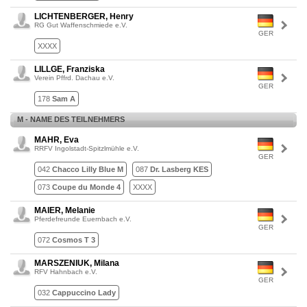
LICHTENBERGER, Henry
RG Gut Waffenschmiede e.V.
GER
XXXX
LILLGE, Franziska
Verein Pffrd. Dachau e.V.
GER
178
Sam A
M - NAME DES TEILNEHMERS
MAHR, Eva
RRFV Ingolstadt-Spitzlmühle e.V.
GER
042
Chacco Lilly Blue M
087
Dr. Lasberg KES
073
Coupe du Monde 4
XXXX
MAIER, Melanie
Pferdefreunde Euernbach e.V.
GER
072
Cosmos T 3
MARSZENIUK, Milana
RFV Hahnbach e.V.
GER
032
Cappuccino Lady