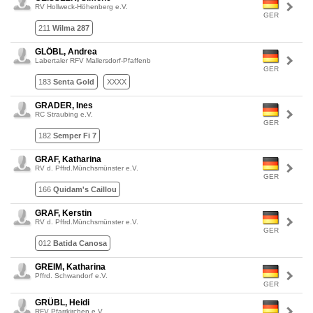
RV Hollweck-Höhenberg e.V.
GER
211
Wilma 287
GLÖBL, Andrea
Labertaler RFV Mallersdorf-Pfaffenb
GER
183
Senta Gold
XXXX
GRADER, Ines
RC Straubing e.V.
GER
182
Semper Fi 7
GRAF, Katharina
RV d. Pffrd.Münchsmünster e.V.
GER
166
Quidam's Caillou
GRAF, Kerstin
RV d. Pffrd.Münchsmünster e.V.
GER
012
Batida Canosa
GREIM, Katharina
Pffrd. Schwandorf e.V.
GER
GRÜBL, Heidi
RFV Pfarrkirchen e.V.