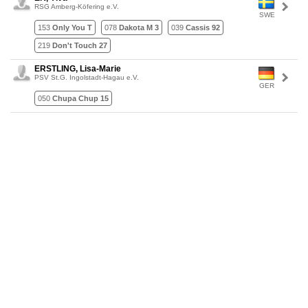
RSG Amberg-Köfering e.V.
SWE
153
Only You T
078
Dakota M 3
039
Cassis 92
219
Don't Touch 27
ERSTLING, Lisa-Marie
PSV St.G. Ingolstadt-Hagau e.V.
GER
050
Chupa Chup 15