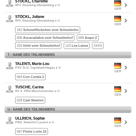
STÖCKL, Charlotte
RFV Straubing-Oberpiebing e.V.
GER
STÖCKL, Juliane
RFV Straubing-Oberpiebing e.V.
GER
181
Schneeflöckchen vom Scheulenho
008
Ascacadabra vom Scheulenhof
009
Asqui Z
203
Urml vom Scheulenhof
123
Lea Lanea
XXXX
T - NAME DES TEILNEHMERS
TALENTI, Marie-Lou
PSV St.G. Ingolstadt-Hagau e.V.
GER
063
Con Cordia 2
TUSCHE, Carina
RV d. Pffrd.Münchsmünster e.V.
GER
028
Cam Newton
U - NAME DES TEILNEHMERS
ULLRICH, Sophie
Pffrd. Reiterhof Laurent e.V.
GER
097
Flotte Lotte 15