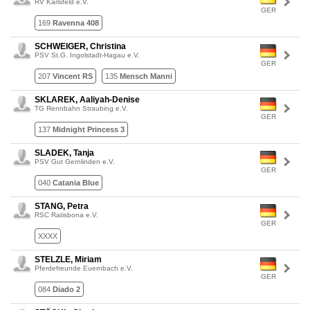
RV Karlsfeld e.V.
GER
169
Ravenna 408
SCHWEIGER, Christina
PSV St.G. Ingolstadt-Hagau e.V.
GER
207
Vincent RS
135
Mensch Manni
SKLAREK, Aaliyah-Denise
TG Rennbahn Straubing e.V.
GER
137
Midnight Princess 3
SLADEK, Tanja
PSV Gut Gernlinden e.V.
GER
040
Catania Blue
STANG, Petra
RSC Ratisbona e.V.
GER
XXXX
STELZLE, Miriam
Pferdefreunde Euernbach e.V.
GER
084
Diado 2