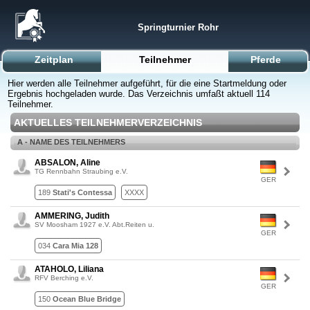
Springturnier Rohr
Zeitplan
Teilnehmer
Pferde
Hier werden alle Teilnehmer aufgeführt, für die eine Startmeldung oder
Ergebnis hochgeladen wurde. Das Verzeichnis umfaßt aktuell 114
Teilnehmer.
AKTUELLES TEILNEHMERVERZEICHNIS
A - NAME DES TEILNEHMERS
ABSALON, Aline
TG Rennbahn Straubing e.V.
GER
189
Stati's Contessa
XXXX
AMMERING, Judith
SV Moosham 1927 e.V. Abt.Reiten u.
GER
034
Cara Mia 128
ATAHOLO, Liliana
RFV Berching e.V.
GER
150
Ocean Blue Bridge