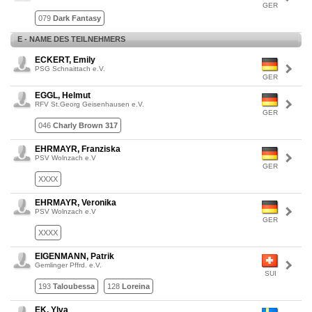
GER
079
Dark Fantasy
E - NAME DES TEILNEHMERS
ECKERT, Emily
PSG Schnaittach e.V.
GER
EGGL, Helmut
RFV St.Georg Geisenhausen e.V.
GER
046
Charly Brown 317
EHRMAYR, Franziska
PSV Wolnzach e.V
GER
XXXX
EHRMAYR, Veronika
PSV Wolnzach e.V
GER
XXXX
EIGENMANN, Patrik
Gemlinger Pffrd. e.V.
SUI
193
Taloubessa
128
Loreina
EK, Ylva