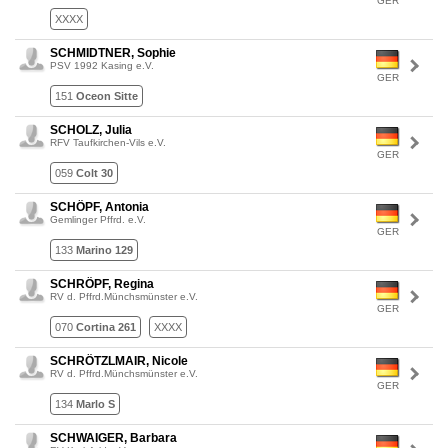
GER
XXXX
SCHMIDTNER, Sophie
PSV 1992 Kasing e.V.
GER
151
Oceon Sitte
SCHOLZ, Julia
RFV Taufkirchen-Vils e.V.
GER
059
Colt 30
SCHÖPF, Antonia
Gemlinger Pffrd. e.V.
GER
133
Marino 129
SCHRÖPF, Regina
RV d. Pffrd.Münchsmünster e.V.
GER
070
Cortina 261
XXXX
SCHRÖTZLMAIR, Nicole
RV d. Pffrd.Münchsmünster e.V.
GER
134
Marlo S
SCHWAIGER, Barbara