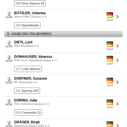
086
Dirty Dancer 20
BÜTZLER, Johanna
Verein Pffrd. Dachau e.V.
GER
186
Spartakiade
D - NAME DES TEILNEHMERS
DIETL, Leni
RSZ Bruckdorf e.V.
GER
DONHAUSER, Vanessa
PSV St.G. Ingolstadt-Hagau e.V.
GER
127
Lolly Malone
DORFNER, Susanne
RC Straubing e.V.
GER
191
Sydney 247
DÖRING, Julia
PSC Schrobenhausen e.V.
GER
036
Caramella 13
DRÄGER, Birgit
Reitschule Gabel 2004 e.V.