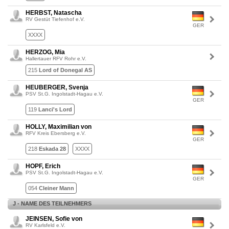
HERBST, Natascha
RV Gestüt Tiefenhof e.V.
GER
XXXX
HERZOG, Mia
Hallertauer RFV Rohr e.V.
215
Lord of Donegal AS
HEUBERGER, Svenja
PSV St.G. Ingolstadt-Hagau e.V.
GER
119
Lanci's Lord
HOLLY, Maximilian von
RFV Kreis Ebersberg e.V.
GER
218
Eskada 28
XXXX
HOPF, Erich
PSV St.G. Ingolstadt-Hagau e.V.
GER
054
Cleiner Mann
J - NAME DES TEILNEHMERS
JEINSEN, Sofie von
RV Karlsfeld e.V.