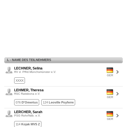
L - NAME DES TEILNEHMERS
LECHNER, Selina
RV d. Pffrd.Münchsmünster e.V.
GER
XXXX
LEHMER, Theresa
RSC Ratisbona e.V.
GER
076
D'Omertus
124
Leoville Poyferre
LERCHER, Sarah
PSG Rohr/Ndb. e.V.
GER
114
Kojak MVS Z