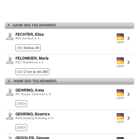
F - NAME DES TEILNEHMERS
FECHTER, Elisa
RFV Arnstorf e.V.
GER
081
Delicia 30
FELDMEIER, Marie
RSC Ratisbona e.V.
GER
020
C'est la vie 260
G - NAME DES TEILNEHMERS
GEHRING, Anna
RV Gestüt Tiefenhof e.V.
GER
XXXX
GEHRING, Beatrice
RSG Amberg-Köfering e.V.
GER
XXXX
GEISSLER, Simone