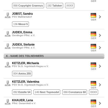
GER
068
Copyright Grannus
192
Talisker
XXXX
JOBST, Sandra
PSV Mallmersdorf
GER
136
Messi 5
JUDEX, Emma
Gemlinger Pffrd. e.V.
GER
JUDEX, Stefanie
Gemlinger Pffrd. e.V.
GER
K - NAME DES TEILNEHMERS
KETZLER, Michaela
PSV St.G. Ingolstadt-Hagau e.V.
GER
004
Amira 255
KETZLER, Valentina
PSV St.G. Ingolstadt-Hagau e.V.
GER
092
Estelle 54
146
Next Topmodel
066
Constanze 60
XXXX
KHAUER, Lena
Pffrd. Geisenfeld e.V.
GER