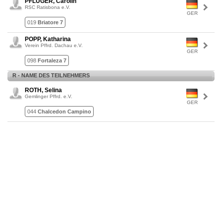
PFLÜGER, Carolin
RSC Ratisbona e.V.
GER
019
Briatore 7
POPP, Katharina
Verein Pffrd. Dachau e.V.
GER
098
Fortaleza 7
R - NAME DES TEILNEHMERS
ROTH, Selina
Gemlinger Pffrd. e.V.
GER
044
Chalcedon Campino