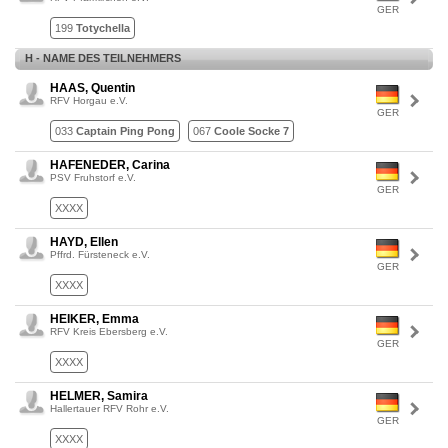
GER
199
Totychella
H - NAME DES TEILNEHMERS
HAAS, Quentin
RFV Horgau e.V.
GER
033
Captain Ping Pong
067
Coole Socke 7
HAFENEDER, Carina
PSV Fruhstorf e.V.
GER
XXXX
HAYD, Ellen
Pffrd. Fürsteneck e.V.
GER
XXXX
HEIKER, Emma
RFV Kreis Ebersberg e.V.
GER
XXXX
HELMER, Samira
Hallertauer RFV Rohr e.V.
GER
XXXX