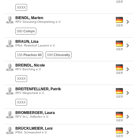
GER
XXXX
BIENDL, Marlen
RFV Straubing-Oberpiebing e.V.
GER
060
Colvyn
BRAUN, Lisa
Pffrd. Reiterhof Laurent e.V.
GER
156
Peaches 60
049
Chicorally
BREINDL, Nicole
RFV Berching e.V.
GER
XXXX
BREITENFELLNER, Patrik
RFV Wegscheid e.V.
GER
XXXX
BROMBERGER, Laura
RFV St.L. Adlkofen e.V.
GER
BRÜCKLMEIER, Leni
Pffrd. Schwandorf e.V.
GER