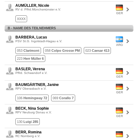
AUMÜLLER, Nicole
RV d. Pffrd.Münchsmünster e.V.
GER
XXXX
B - NAME DES TEILNEHMERS
BARBERA, Lucas
PSV St.G. Ingolstadt-Hagau e.V.
ARG
053
Clarimont
058
Colpo Grosse PM
023
Caesar 413
223
Herr Müller 6
BASLER, Verena
Pffrd. Schwandorf e.V.
GER
BAUMGÄRTNER, Janine
RFV Oberasbach e.V.
GER
106
Hemingway 72
069
Corallo 7
BECK, Nina Sophie
RFV Neuburg Donau e.V.
GER
130
Luigi 285
BERR, Romina
RC Nürnberg e.V.