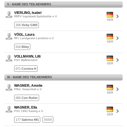
V - NAME DES TEILNEHMERS
VIERLING, Isabel
RRFV Ingolstadt-Spitzlmühle e.V.
GER
206
Vicky GMS
VÖGL, Laura
RFr. Landgestüt Landshut e.V.
GER
016
Biley
VOLLMANN, Lilli
PSV Mallmersdorf
GER
071
Corvina H
W - NAME DES TEILNEHMERS
WAGNER, Amelie
Pffrd. Geisenfeld e.V.
GER
065
Con Rubin
WAGNER, Ella
PSV 1992 Kasing e.V.
GER
177
Sabrina 491
XXXX