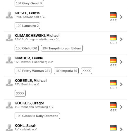
104
Grey Groot K
KIESEL, Felicia
Pffrd. Schwandorf e.V.
GER
120
Lanestro 2
KLIMASCHEWSKI, Michael
PSV St.G. Ingolstadt-Hagau e.V.
GER
155
Otello DK
194
Tangelino von Eldern
KNAUER, Leonie
RV Hollweck-Höhenberg e.V.
GER
162
Pretty Woman 221
109
Imperia 39
XXXX
KÖBERLE, Michael
RFV Berching e.V.
GER
XXXX
KÖCKEIS, Gregor
TG Rennbahn Straubing e.V.
GER
100
Global's Daily Diamond
KOHL, Sarah
RV Karlsfeld e.V.