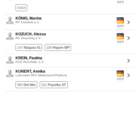
GER
XXXX
KÖNIG, Marina
RV Karlsfeld e.V.
GER
KOZUCH, Alessa
RC Straubing e.V.
GER
147
Niagara 41
108
Hippie WP
KREIN, Paulina
PSG Rohr/Ndb. e.V.
KUNERT, Annika
Labertaler RFV Mallersdorf-Pfaffenb
GER
080
Del Mio
161
Popelka ST