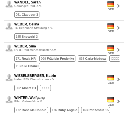
WANDEL, Sarah
Gemlinger Pffrd. e.V.
GER
051
Claqueur 3
WEBER, Celina
TG Rennbahn Straubing e.V.
GER
185
Snowgirl 3
WEBER, Sina
RV d. Pffrd.Münchsmünster e.V.
GER
171
Roaja HR
099
Fräulein Frederike
038
Carla-Medusa
XXXX
113
Kiki Chanel
WIESELSBERGER, Katrin
Hallert.RFV Obermünchen e.V.
GER
002
Albert 111
XXXX
WINTER, Wolfgang
Pffrd. Geisenfeld e.V.
GER
172
Rose Mc Donold
176
Ruby Angelo
163
Prinzessin 15