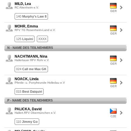
MILD, Lea
RC Altenheim e.V.
GER
140
Murphy's Law 8
MOHR, Emma
RFV TG Rosenheim-Land e.V.
GER
125
Liquini
XXXX
N - NAME DES TEILNEHMERS
NACHTMANN, Nina
Hallertauer RFV Rohr e.V.
GER
024
Call me Max GK
NOACK, Linda
Pferde- u. Ponyfreunde Holledau e.V
GER
015
Best Daiquiri
P - NAME DES TEILNEHMERS
PALICKA, David
Hallert.RFV Obermünchen e.V.
CZE
110
Jimmy Go