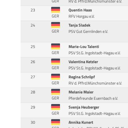
GER
RV d. Pffrd.Münchsmünster e.V.
23
Quentin Haas
GER
RFV Horgau e.V.
24
Tanja Sladek
GER
PSV Gut Gernlinden e.V.
25
Marie-Lou Talenti
GER
PSV St.G. Ingolstadt-Hagau e.V.
26
Valentina Ketzler
GER
PSV St.G. Ingolstadt-Hagau e.V.
27
Regina Schröpf
GER
RV d. Pffrd.Münchsmünster e.V.
28
Melanie Maier
GER
Pferdefreunde Euernbach e.V.
29
Svenja Heuberger
GER
PSV St.G. Ingolstadt-Hagau e.V.
30
Annika Kunert