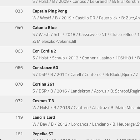
S / Holst / B / 2009 / Canoso / Le Grand I / B: Graf,Kerstin
033
Captain Ping Pong
W / Westf / B / 2019 / Castilio DR / Feuerblick / B: Zürz,A
040
Catania Blue
S / Westf / Schi / 2018 / Casscavelle NT / Chacco-Blue / 
Z: Mieleszko-Vekens,Jill
063
Con Cordia 2
S / Holst / Schwb / 2012 / Connor / Lasino / 106HH81 / B: 
066
Constanze 60
S / DSP / B / 2012 / Carell / Conteros / B: Blödel,Björn / 
070
Cortina 261
S / DSP / B / 2016 / Landskron / Acorus / B: Schröpf,Regin
072
Cosmos T 3
W / Holst / B / 2018 / Canturo / Alcatraz / B: Maier,Melanie
119
Lanci's Lord
W / Bay / B / 2012 / Lordanos / Lanciano / B: Heuberger,S
161
Popelka ST