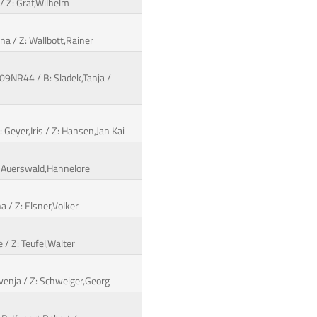
 / Z: Graf,Wilhelm
nna / Z: Wallbott,Rainer
109NR44 / B: Sladek,Tanja /
Geyer,Iris / Z: Hansen,Jan Kai
Z: Auerswald,Hannelore
a / Z: Elsner,Volker
 / Z: Teufel,Walter
venja / Z: Schweiger,Georg