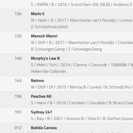
S / KWPN / B / 2016 / Grand Slam VDL (NLD) / Andiamo Z / 
134
Marlo S
W / Holst / B / 2017 / Manchester van't Paradijs / Lortino 
Z: Schrötzlmair,Ulrich
135
Mensch Manni
W / DSP / B / 2017 / Manchester van't Paradijs / Chambe
B: Schweiger,Georg / Z: Schweiger,Georg
140
Murphy's Law 8
S / Holst / Schi / 2019 / Clarimo / Concorde / 108WI98 / B
Hollen/Ian Callender,
143
Nehmo
W / DSP / Df / 2015 / Nimroy B / Levkoi / B: Schmidt,Pia /
156
Peaches 60
S / Hann / B / 2019 / Carridam / Cascalido / B: Bruno,Clau
191
Sydney 247
S / Bay / B / 2007 / Acasino B / Silvio II / B: Dorfner,Sus
012
Batida Canosa