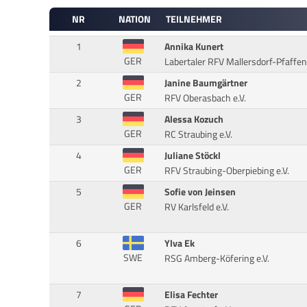
NR
NATION
TEILNEHMER
1
Annika Kunert
GER
Labertaler RFV Mallersdorf-Pfaffe
2
Janine Baumgärtner
GER
RFV Oberasbach e.V.
3
Alessa Kozuch
GER
RC Straubing e.V.
4
Juliane Stöckl
GER
RFV Straubing-Oberpiebing e.V.
5
Sofie von Jeinsen
GER
RV Karlsfeld e.V.
6
Ylva Ek
SWE
RSG Amberg-Köfering e.V.
7
Elisa Fechter