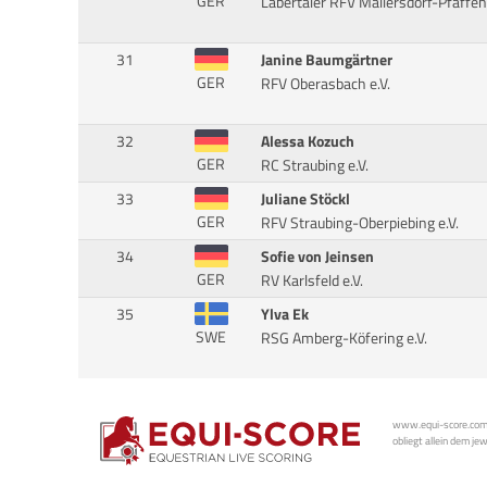
GER
Labertaler RFV Mallersdorf-Pfaffe
31
Janine Baumgärtner
GER
RFV Oberasbach e.V.
32
Alessa Kozuch
GER
RC Straubing e.V.
33
Juliane Stöckl
GER
RFV Straubing-Oberpiebing e.V.
34
Sofie von Jeinsen
GER
RV Karlsfeld e.V.
35
Ylva Ek
SWE
RSG Amberg-Köfering e.V.
www.equi-score.com i
obliegt allein dem je