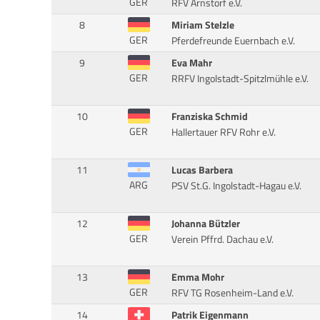
GER
RFV Arnstorf e.V.
8
Miriam Stelzle
GER
Pferdefreunde Euernbach e.V.
9
Eva Mahr
GER
RRFV Ingolstadt-Spitzlmühle e.V.
10
Franziska Schmid
GER
Hallertauer RFV Rohr e.V.
11
Lucas Barbera
ARG
PSV St.G. Ingolstadt-Hagau e.V.
12
Johanna Bützler
GER
Verein Pffrd. Dachau e.V.
13
Emma Mohr
GER
RFV TG Rosenheim-Land e.V.
14
Patrik Eigenmann