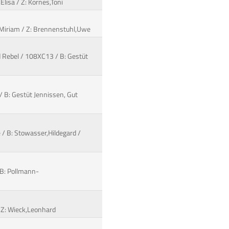
Elisa / Z: Kornes,Toni
e,Miriam / Z: Brennenstuhl,Uwe
ld Rebel / 108XC13 / B: Gestüt
/ B: Gestüt Jennissen, Gut
 / B: Stowasser,Hildegard /
 B: Pollmann-
 / Z: Wieck,Leonhard