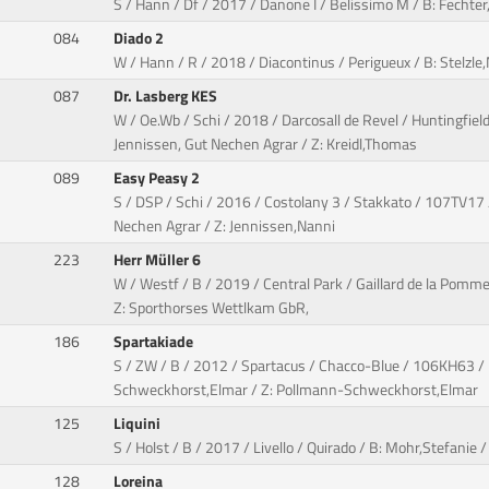
S / Hann / Df / 2017 / Danone I / Belissimo M / B: Fechter,
084
Diado 2
W / Hann / R / 2018 / Diacontinus / Perigueux / B: Stelzl
087
Dr. Lasberg KES
W / Oe.Wb / Schi / 2018 / Darcosall de Revel / Huntingfie
Jennissen, Gut Nechen Agrar / Z: Kreidl,Thomas
089
Easy Peasy 2
S / DSP / Schi / 2016 / Costolany 3 / Stakkato / 107TV17 
Nechen Agrar / Z: Jennissen,Nanni
223
Herr Müller 6
W / Westf / B / 2019 / Central Park / Gaillard de la Pomme
Z: Sporthorses Wettlkam GbR,
186
Spartakiade
S / ZW / B / 2012 / Spartacus / Chacco-Blue / 106KH63 /
Schweckhorst,Elmar / Z: Pollmann-Schweckhorst,Elmar
125
Liquini
S / Holst / B / 2017 / Livello / Quirado / B: Mohr,Stefanie
128
Loreina