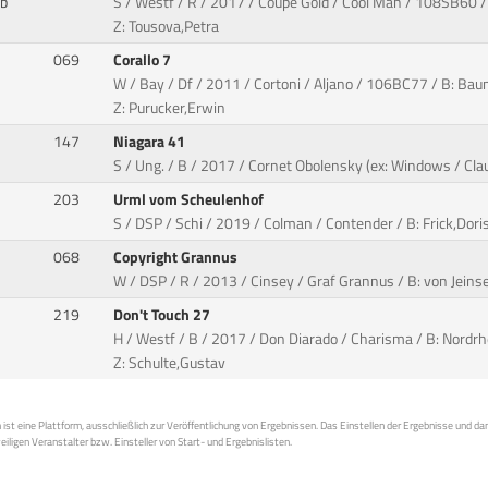
nb
S / Westf / R / 2017 / Coupe Gold / Cool Man / 108SB60 /
Z: Tousova,Petra
069
Corallo 7
W / Bay / Df / 2011 / Cortoni / Aljano / 106BC77 / B: Bau
Z: Purucker,Erwin
147
Niagara 41
S / Ung. / B / 2017 / Cornet Obolensky (ex: Windows / Cla
203
Urml vom Scheulenhof
S / DSP / Schi / 2019 / Colman / Contender / B: Frick,Doris
068
Copyright Grannus
W / DSP / R / 2013 / Cinsey / Graf Grannus / B: von Jeinsen
219
Don't Touch 27
H / Westf / B / 2017 / Don Diarado / Charisma / B: Nordrh
Z: Schulte,Gustav
st eine Plattform, ausschließlich zur Veröffentlichung von Ergebnissen. Das Einstellen der Ergebnisse und da
weiligen Veranstalter bzw. Einsteller von Start- und Ergebnislisten.