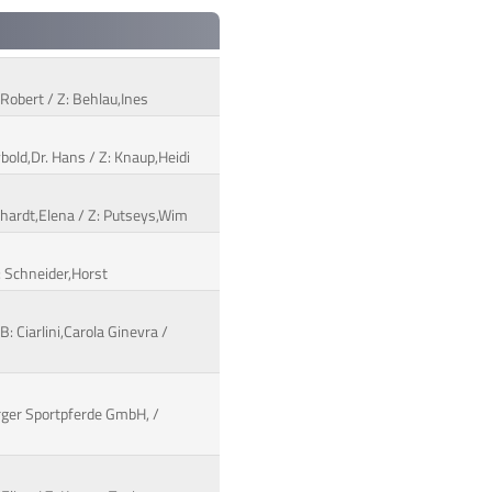
,Robert / Z: Behlau,Ines
bold,Dr. Hans / Z: Knaup,Heidi
Erhardt,Elena / Z: Putseys,Wim
Z: Schneider,Horst
: Ciarlini,Carola Ginevra /
rger Sportpferde GmbH, /