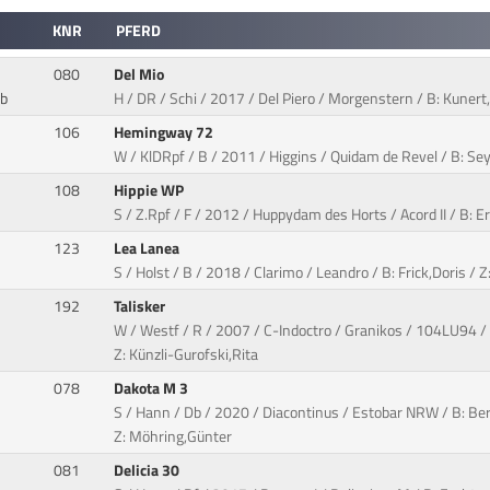
KNR
PFERD
080
Del Mio
nb
H / DR / Schi / 2017 / Del Piero / Morgenstern / B: Kunert
106
Hemingway 72
W / KlDRpf / B / 2011 / Higgins / Quidam de Revel / B: Sey
108
Hippie WP
S / Z.Rpf / F / 2012 / Huppydam des Horts / Acord II / B: 
123
Lea Lanea
S / Holst / B / 2018 / Clarimo / Leandro / B: Frick,Doris / 
192
Talisker
W / Westf / R / 2007 / C-Indoctro / Granikos / 104LU94 / B
Z: Künzli-Gurofski,Rita
078
Dakota M 3
S / Hann / Db / 2020 / Diacontinus / Estobar NRW / B: Be
Z: Möhring,Günter
081
Delicia 30