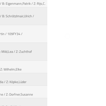
B: Eigenmann,Patrik / Z: Rijs,C.
/ B: Schrötzlmair,Ulrich /
rtin / 109FY34 /
: Mild,Lea / Z: Zuchthof
 Z: Wilhelm,Elke
dia / Z: Köpke,Lüder
anne / Z: Dorfner,Susanne