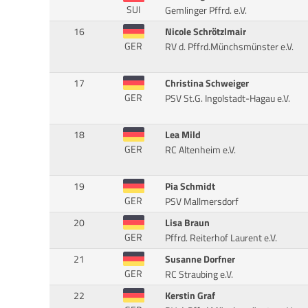
SUI
Gemlinger Pffrd. e.V.
16
Nicole Schrötzlmair
GER
RV d. Pffrd.Münchsmünster e.V.
17
Christina Schweiger
GER
PSV St.G. Ingolstadt-Hagau e.V.
18
Lea Mild
GER
RC Altenheim e.V.
19
Pia Schmidt
GER
PSV Mallmersdorf
20
Lisa Braun
GER
Pffrd. Reiterhof Laurent e.V.
21
Susanne Dorfner
GER
RC Straubing e.V.
22
Kerstin Graf