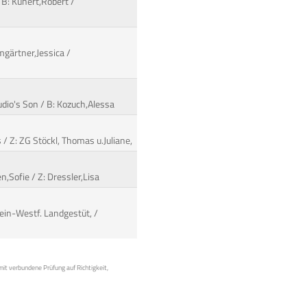
 B: Kunert,Robert /
mgärtner,Jessica /
udio's Son / B: Kozuch,Alessa
 / Z: ZG Stöckl, Thomas u.Juliane,
,Sofie / Z: Dressler,Lisa
ein-Westf. Landgestüt, /
mit verbundene Prüfung auf Richtigkeit,