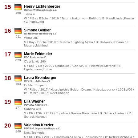
15
Henry Lichtenberger
RG Gut Waffenschmiede e.V.
198
Tiano 4
W / PiBa / BSche / 2016 / Tyron / Hakon vom Bellihof / B: Kandlbinder,Kerstin
/ Z: Fluck,Jörg
16
Simone Geißler
RV Hollweck-Höhenberg e.V.
211
Wilma 287
S / Bay / BSchi / 2010 / Carisma / Fighting Alpha / B: Hollweck,Johann / Z:
Metzner,Manfred
17
Marie Feldmeier
RSC Ratisbona e.V.
020
C'est la vie 260
S / DSP / Db / 2020 / Chubakko / Con Air / B: Feldmeier,Stefanie / Z:
Egetenmeier,Lothar
18
Laura Bromberger
RFV St.L. Adlkofen e.V.
103
Golden Emperor
W / Falbe / 2017 / Hesselteich's Golden Dream / Kaiserjaeger xx / 109BW66 /
B: Trötsch,Lilli / Z: Neef,Hannah
19
Ella Wagner
PSV 1992 Kasing e.V.
177
Sabrina 491
S / DR / FStic / 2019 / Topolino / Boston Bonaparte / B: Schack,Hartmut / Z:
Schack,Hartmut
20
Valentina Ketzler
PSV St.G. Ingolstadt-Hagau e.V.
146
Next Topmodel
S / DR / Bsk / 2012 / Dimension AT NRW / Top Nonstop / B: Ketzler,Michaela /