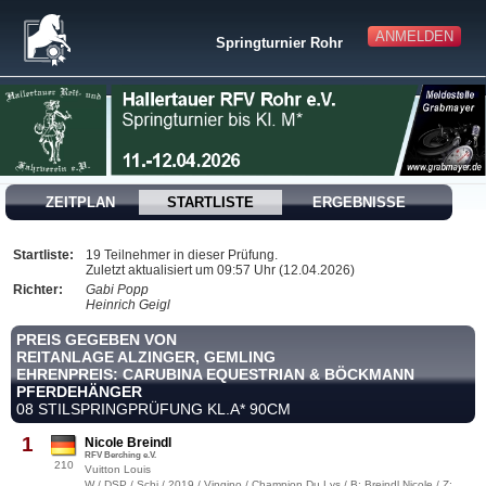
ANMELDEN
Springturnier Rohr
ZEITPLAN
STARTLISTE
ERGEBNISSE
Startliste:
19 Teilnehmer in dieser Prüfung.
Zuletzt aktualisiert um 09:57 Uhr (12.04.2026)
Richter:
Gabi Popp
Heinrich Geigl
PREIS GEGEBEN VON
REITANLAGE ALZINGER, GEMLING
EHRENPREIS: CARUBINA EQUESTRIAN & BÖCKMANN
PFERDEHÄNGER
08 STILSPRINGPRÜFUNG KL.A* 90CM
1
Nicole Breindl
RFV Berching e.V.
210
Vuitton Louis
W / DSP / Schi / 2019 / Vingino / Champion Du Lys / B: Breindl,Nicole / Z: