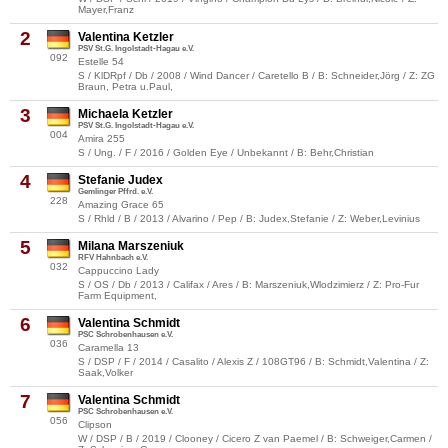
Mayer,Franz
2
Valentina Ketzler
PSV St.G. Ingolstadt-Hagau e.V.
092
Estelle 54
S / KlDRpf / Db / 2008 / Wind Dancer / Caretello B / B: Schneider,Jörg / Z: ZG
Braun, Petra u.Paul,
3
Michaela Ketzler
PSV St.G. Ingolstadt-Hagau e.V.
004
Amira 255
S / Ung. / F / 2016 / Golden Eye / Unbekannt / B: Behr,Christian
4
Stefanie Judex
Gemlinger Pffrd. e.V.
228
Amazing Grace 65
S / Rhld / B / 2013 / Alvarino / Pep / B: Judex,Stefanie / Z: Weber,Levinius
5
Milana Marszeniuk
RFV Hahnbach e.V.
032
Cappuccino Lady
S / OS / Db / 2013 / Califax / Ares / B: Marszeniuk,Wlodzimierz / Z: Pro-Fur
Farm Equipment,
6
Valentina Schmidt
PSC Schrobenhausen e.V.
036
Caramella 13
S / DSP / F / 2014 / Casalito / Alexis Z / 108GT96 / B: Schmidt,Valentina / Z:
Saak,Volker
7
Valentina Schmidt
PSC Schrobenhausen e.V.
056
Clipson
W / DSP / B / 2019 / Clooney / Cicero Z van Paemel / B: Schweiger,Carmen /