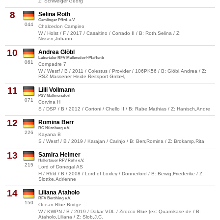
Z: Schweiger,Georg
8
Selina Roth
Gemlinger Pffrd. e.V.
044
Chalcedon Campino
W / Holst / F / 2017 / Casaltino / Corrado II / B: Roth,Selina / Z:
Nissen,Johann
10
Andrea Glöbl
Labertaler RFV Mallersdorf-Pfaffenb
061
Compadre 7
W / Westf / B / 2011 / Colestus / Provider / 106PK56 / B: Glöbl,Andrea / Z:
RSZ Massener Heide Reitsport GmbH,
11
Lilli Vollmann
PSV Mallmersdorf
071
Corvina H
S / DSP / B / 2012 / Cortoni / Chello II / B: Rabe,Mathias / Z: Hanisch,Andre
12
Romina Berr
RC Nürnberg e.V.
226
Kayana B
S / Westf / B / 2019 / Karajan / Carinjo / B: Berr,Romina / Z: Brokamp,Rita
13
Samira Helmer
Hallertauer RFV Rohr e.V.
215
Lord of Donegal AS
H / Rhld / B / 2008 / Lord of Loxley / Donnerlord / B: Bewig,Friederike / Z:
Slottke,Adrienne
14
Liliana Ataholo
RFV Berching e.V.
150
Ocean Blue Bridge
W / KWPN / B / 2019 / Dakar VDL / Zirocco Blue (ex: Quamikase de / B:
Ataholo,Liliana / Z: Slob,J.C.