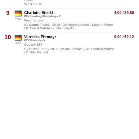
W / B / 2015
9
Charlotte Stöckl
4.00 / 39.80
RFV Straubing-Oberpiebing e.V.
093
Feadh's Lass
S / Conne / Falbe / 2019 / Dunlewey Seamus / Lissduff Rebel
/ B: Stöckl,Matilda / Z: Munnelly,P.J.
10
Veronika Ehrmayr
9.00 / 62.12
PSV Wolnzach e.V
222
Queeny 124
S / EHafl / FhLH / 2019 / Narius / Nebos II / B: Ehrmayr,Martina
/ Z: Hiller,Richard