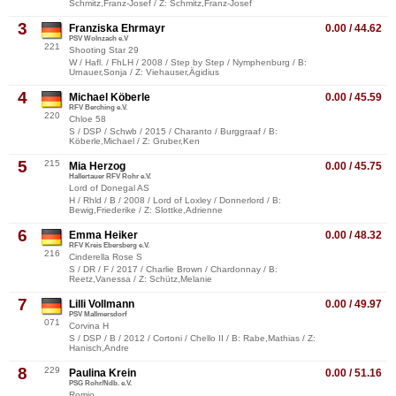
Schmitz,Franz-Josef / Z: Schmitz,Franz-Josef
3
Franziska Ehrmayr
0.00 / 44.62
PSV Wolnzach e.V
221
Shooting Star 29
W / Hafl. / FhLH / 2008 / Step by Step / Nymphenburg / B:
Urnauer,Sonja / Z: Viehauser,Ägidius
4
Michael Köberle
0.00 / 45.59
RFV Berching e.V.
220
Chloe 58
S / DSP / Schwb / 2015 / Charanto / Burggraaf / B:
Köberle,Michael / Z: Gruber,Ken
5
215
Mia Herzog
0.00 / 45.75
Hallertauer RFV Rohr e.V.
Lord of Donegal AS
H / Rhld / B / 2008 / Lord of Loxley / Donnerlord / B:
Bewig,Friederike / Z: Slottke,Adrienne
6
Emma Heiker
0.00 / 48.32
RFV Kreis Ebersberg e.V.
216
Cinderella Rose S
S / DR / F / 2017 / Charlie Brown / Chardonnay / B:
Reetz,Vanessa / Z: Schütz,Melanie
7
Lilli Vollmann
0.00 / 49.97
PSV Mallmersdorf
071
Corvina H
S / DSP / B / 2012 / Cortoni / Chello II / B: Rabe,Mathias / Z:
Hanisch,Andre
8
229
Paulina Krein
0.00 / 51.16
PSG Rohr/Ndb. e.V.
Romio