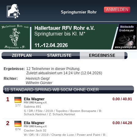
ANMELDEN
Springturnier Rohr
ZEITPLAN
STARTLISTE
ERGEBNISSE
Ergebnisse:
12 Teilnehmer in dieser Prüfung.
Zuletzt aktualisiert um 14:24 Uhr (12.04.2026)
Richter:
Heinrich Geigl
Wilhelm Gürster
11 STANDARD-SPRING-WB 50CM OHNE OXER
1
Ella Wagner
0.00 / 40.91
PSV 1992 Kasing e.V.
177
Sabrina 491
S / DR / FStic / 2019 / Topolino / Boston Bonaparte / B:
Schack,Hartmut / Z: Schack,Hartmut
2
Ella Wagner
0.00 / 44.28
PSV 1992 Kasing e.V.
074
Cracker Jack 32
W / DR / B / 2019 / Champ de Luxe / Power and Paint / B: