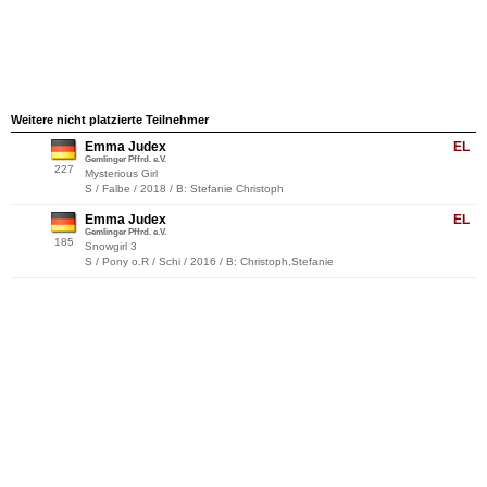
Weitere nicht platzierte Teilnehmer
Emma Judex
EL
Gemlinger Pffrd. e.V.
227
Mysterious Girl
S / Falbe / 2018 / B: Stefanie Christoph
Emma Judex
EL
Gemlinger Pffrd. e.V.
185
Snowgirl 3
S / Pony o.R / Schi / 2016 / B: Christoph,Stefanie