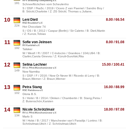
RFV Straubing-Oberpiebing e.V.
181
Schneeflöckchen vom Scheulenho
S / DSP / FkaSc / 2019 / Cicero Z van Paemel / Sandro Boy /
B: Stöckl,Charlotte / Z: ZG Stöckl, Thomas u.Juliane,
10
Leni Dietl
8.00 / 66.54
RSZ Bruckdorf e.V.
224
Hot Chocolate 74
S / OS / B / 2012 / Caspar (Berlin) / Sir Caletto / B: Dietl,Martin
/ Z: Kunze,Tobias
11
Sofie von Jeinsen
8.00 / 91.08
RV Karlsfeld e.V.
192
Talisker
W / Westf / R / 2007 / C-Indoctro / Granikos / 104LU94 / B:
Ciarlini,Carola Ginevra / Z: Künzli-Gurofski,Rita
12
Selina Lechner
15.00 / 100.41
RV d. Pffrd.Münchsmünster e.V.
149
Now Narmika
S / DSP / F / 2016 / Now Or Never M / Ricordo di Leny / B:
Braun,Werner / Z: Braun,Werner
13
Petra Stang
16.00 / 88.99
RSC Ratisbona e.V.
102
Gloria B.S.
S / Holst / B / 2014 / Dinken / Chambertin / B: Stang,Petra /
Z: Butenschön,Karsten
14
Nicole Schrötzlmair
18.00 / 97.08
RV d. Pffrd.Münchsmünster e.V.
134
Marlo S
W / Holst / B / 2017 / Manchester van't Paradijs / Lortino / B:
Schrötzlmair,Ulrich / Z: Schrötzlmair,Ulrich