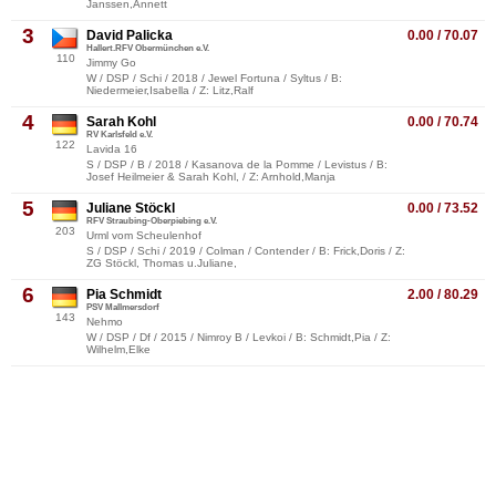
Janssen,Annett
3
David Palicka
0.00 / 70.07
Hallert.RFV Obermünchen e.V.
110
Jimmy Go
W / DSP / Schi / 2018 / Jewel Fortuna / Syltus / B:
Niedermeier,Isabella / Z: Litz,Ralf
4
Sarah Kohl
0.00 / 70.74
RV Karlsfeld e.V.
122
Lavida 16
S / DSP / B / 2018 / Kasanova de la Pomme / Levistus / B:
Josef Heilmeier & Sarah Kohl, / Z: Arnhold,Manja
5
Juliane Stöckl
0.00 / 73.52
RFV Straubing-Oberpiebing e.V.
203
Urml vom Scheulenhof
S / DSP / Schi / 2019 / Colman / Contender / B: Frick,Doris / Z:
ZG Stöckl, Thomas u.Juliane,
6
Pia Schmidt
2.00 / 80.29
PSV Mallmersdorf
143
Nehmo
W / DSP / Df / 2015 / Nimroy B / Levkoi / B: Schmidt,Pia / Z:
Wilhelm,Elke