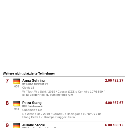
Weitere nicht platzierte Teilnehmer
7
Anna Gehring
2.00 / 82.37
RV Gestüt Tiefenhof e.V.
057
Clovis LB
W / Tsch.W. / Schi / 2015 / Caesar (CZE) / Con Air / 107GS59 /
B: IB Berger Reit- u. Turnierpferde Gm
8
Petra Stang
4.00 / 67.67
RSC Ratisbona e.V.
045
Chapman's Girl
S / Westf / Db / 2010 / Camax L / Rheingold / 107DY77 / B:
Stang,Petra / Z: Krampe-Brügger,Ursula
9
Juliane Stöckl
6.00 / 80.12