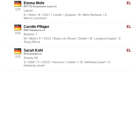
Emma Mohr
EL
RFV TG Rosenheim-Land e.V.
125
Liquini
S / Holst / B / 2017 / Livello / Quirado / B: Mohr,Stefanie / Z:
Wieck,Leonhard
Carolin Pflüger
EL
RSC Ratisbona e.V.
019
Briatore 7
W / Württ / F / 2013 / Balou du Rouet / Dublin / B: Langrock,Ingrid / Z:
Sorg,Alfons
Sarah Kohl
EL
RV Karlsfeld e.V.
225
Smarty 69
S / DSP / F / 2015 / Viscount / Calido I / B: Heilmeier,Josef / Z:
Heilmeier,Josef