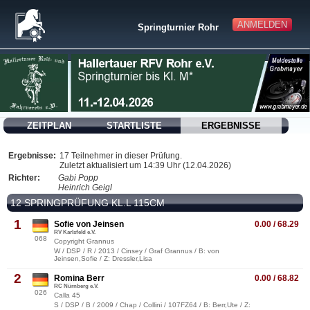
ANMELDEN
Springturnier Rohr
ZEITPLAN
STARTLISTE
ERGEBNISSE
Ergebnisse:
17 Teilnehmer in dieser Prüfung.
Zuletzt aktualisiert um 14:39 Uhr (12.04.2026)
Richter:
Gabi Popp
Heinrich Geigl
12 SPRINGPRÜFUNG KL.L 115CM
1
Sofie von Jeinsen
0.00 / 68.29
RV Karlsfeld e.V.
068
Copyright Grannus
W / DSP / R / 2013 / Cinsey / Graf Grannus / B: von
Jeinsen,Sofie / Z: Dressler,Lisa
2
Romina Berr
0.00 / 68.82
RC Nürnberg e.V.
026
Calla 45
S / DSP / B / 2009 / Chap / Collini / 107FZ64 / B: Berr,Ute / Z: