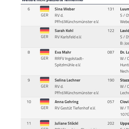
6
Sina Weber
131
Luu
GER
RV d.
S / O
Pffrd.Münchsmünster e.V.
Webe
Sarah Kohl
122
Lavi
GER
RV Karlsfeld e.V.
S / 
B: Jo
8
Eva Mahr
087
Dr. 
GER
RRFV Ingolstadt-
W / O
Spitzlmühle e.V.
Hunti
Neche
9
Selina Lechner
190
Staz
GER
RV d.
W / O
Pffrd.Münchsmünster e.V.
Lechn
10
Anna Gehring
057
Clov
GER
RV Gestüt Tiefenhof e.V.
W / T
107GS
11
Juliane Stöckl
202
Upps