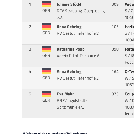
1
Juliane Stöckl
009
Asqu
GER
RFV Straubing-Oberpiebing
S / Z
e.V.
104CH
2
Anna Gehring
105
Hari
GER
RV Gestüt Tiefenhof e.V.
S / H
109A
3
Katharina Popp
098
Fort
GER
Verein Pffrd. Dachau e.V.
S / K
Popp,
4
Anna Gehring
164
Q-Tw
GER
RV Gestüt Tiefenhof e.V.
W / S
105Y
5
Eva Mahr
073
Coup
GER
RRFV Ingolstadt-
W / 
Spitzlmühle e.V.
108XB
Jenn
Weitere nicht platzierte Teilnehmer