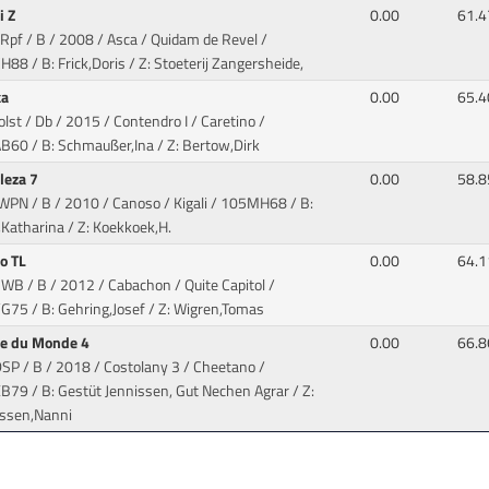
i Z
0.00
61.4
.Rpf / B / 2008 / Asca / Quidam de Revel
/
88 / B: Frick,Doris / Z: Stoeterij Zangersheide,
ka
0.00
65.4
olst / Db / 2015 / Contendro I / Caretino
/
B60 / B: Schmaußer,Ina / Z: Bertow,Dirk
aleza 7
0.00
58.8
WPN / B / 2010 / Canoso / Kigali
/ 105MH68 / B:
Katharina / Z: Koekkoek,H.
o TL
0.00
64.1
WB / B / 2012 / Cabachon / Quite Capitol
/
G75 / B: Gehring,Josef / Z: Wigren,Tomas
e du Monde 4
0.00
66.8
DSP / B / 2018 / Costolany 3 / Cheetano
/
79 / B: Gestüt Jennissen, Gut Nechen Agrar / Z:
issen,Nanni