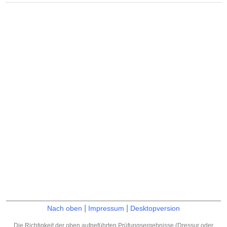
|
|
Nach oben
Impressum
Desktopversion
Die Richtigkeit der oben aufgeführten Prüfungsergebnisse (Dressur oder