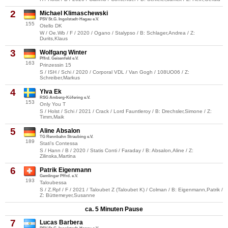
2
Michael Klimaschewski
PSV St.G. Ingolstadt-Hagau e.V.
155
Otello DK
W / Oe.Wb / F / 2020 / Ogano / Stalypso / B: Schlager,Andrea / Z:
Durits,Klaus
3
Wolfgang Winter
Pffrd. Geisenfeld e.V.
163
Prinzessin 15
S / ISH / Schi / 2020 / Corporal VDL / Van Gogh / 108UO06 / Z:
Schreiber,Markus
4
Ylva Ek
RSG Amberg-Köfering e.V.
153
Only You T
S / Holst / Schi / 2021 / Crack / Lord Fauntleroy / B: Drechsler,Simone / Z:
Timm,Maik
5
Aline Absalon
TG Rennbahn Straubing e.V.
189
Stati's Contessa
S / Hann / B / 2020 / Statis Conti / Faraday / B: Absalon,Aline / Z:
Zilinska,Martina
6
Patrik Eigenmann
Gemlinger Pffrd. e.V.
193
Taloubessa
S / Z.Rpf / F / 2021 / Taloubet Z (Taloubet K) / Colman / B: Eigenmann,Patrik /
Z: Büttemeyer,Susanne
ca. 5 Minuten Pause
7
Lucas Barbera