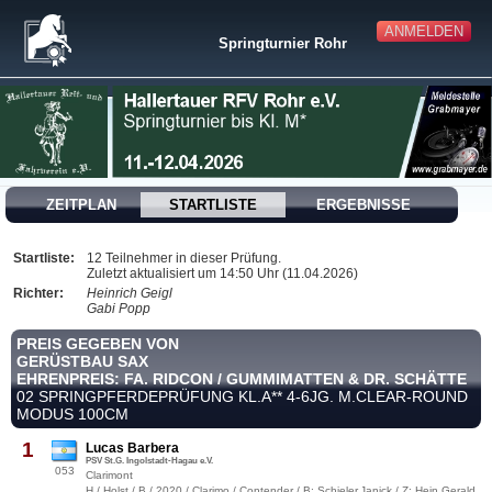
ANMELDEN
Springturnier Rohr
ZEITPLAN
STARTLISTE
ERGEBNISSE
Startliste:
12 Teilnehmer in dieser Prüfung.
Zuletzt aktualisiert um 14:50 Uhr (11.04.2026)
Richter:
Heinrich Geigl
Gabi Popp
PREIS GEGEBEN VON
GERÜSTBAU SAX
EHRENPREIS: FA. RIDCON / GUMMIMATTEN & DR. SCHÄTTE
02 SPRINGPFERDEPRÜFUNG KL.A** 4-6JG. M.CLEAR-ROUND
MODUS 100CM
1
Lucas Barbera
PSV St.G. Ingolstadt-Hagau e.V.
053
Clarimont
H / Holst / B / 2020 / Clarimo / Contender / B: Schieler,Janick / Z: Hein,Gerald