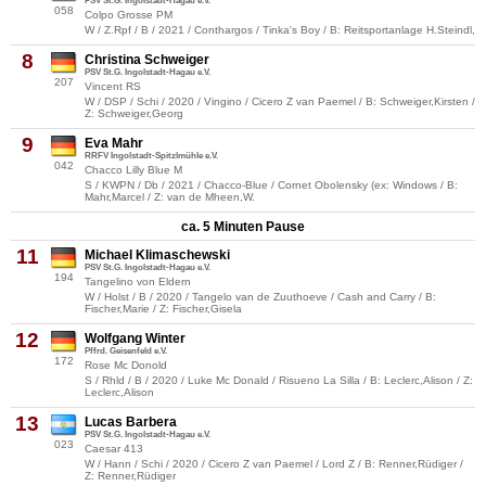
PSV St.G. Ingolstadt-Hagau e.V.
058
Colpo Grosse PM
W / Z.Rpf / B / 2021 / Conthargos / Tinka's Boy / B: Reitsportanlage H.Steindl,
8
Christina Schweiger
PSV St.G. Ingolstadt-Hagau e.V.
207
Vincent RS
W / DSP / Schi / 2020 / Vingino / Cicero Z van Paemel / B: Schweiger,Kirsten /
Z: Schweiger,Georg
9
Eva Mahr
RRFV Ingolstadt-Spitzlmühle e.V.
042
Chacco Lilly Blue M
S / KWPN / Db / 2021 / Chacco-Blue / Cornet Obolensky (ex: Windows / B:
Mahr,Marcel / Z: van de Mheen,W.
ca. 5 Minuten Pause
11
Michael Klimaschewski
PSV St.G. Ingolstadt-Hagau e.V.
194
Tangelino von Eldern
W / Holst / B / 2020 / Tangelo van de Zuuthoeve / Cash and Carry / B:
Fischer,Marie / Z: Fischer,Gisela
12
Wolfgang Winter
Pffrd. Geisenfeld e.V.
172
Rose Mc Donold
S / Rhld / B / 2020 / Luke Mc Donald / Risueno La Silla / B: Leclerc,Alison / Z:
Leclerc,Alison
13
Lucas Barbera
PSV St.G. Ingolstadt-Hagau e.V.
023
Caesar 413
W / Hann / Schi / 2020 / Cicero Z van Paemel / Lord Z / B: Renner,Rüdiger /
Z: Renner,Rüdiger