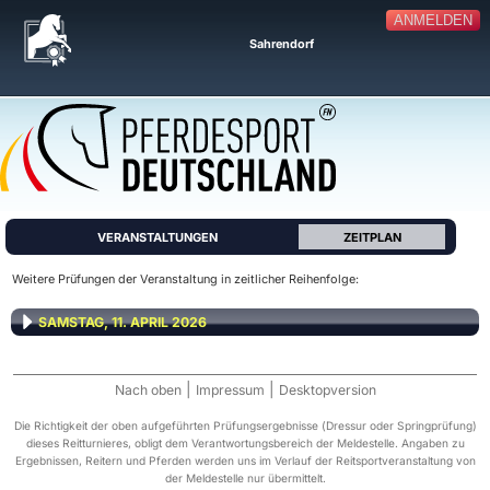
ANMELDEN
Sahrendorf
VERANSTALTUNGEN
ZEITPLAN
Weitere Prüfungen der Veranstaltung in zeitlicher Reihenfolge:
SAMSTAG, 11. APRIL 2026
|
|
Nach oben
Impressum
Desktopversion
Die Richtigkeit der oben aufgeführten Prüfungsergebnisse (Dressur oder Springprüfung)
dieses Reitturnieres, obligt dem Verantwortungsbereich der Meldestelle. Angaben zu
Ergebnissen, Reitern und Pferden werden uns im Verlauf der Reitsportveranstaltung von
der Meldestelle nur übermittelt.