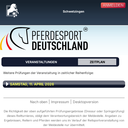
ANMELDEN
Schwetzingen
VERANSTALTUNGEN
ZEITPLAN
Weitere Prüfungen der Veranstaltung in zeitlicher Reihenfolge:
SAMSTAG, 11. APRIL 2026
|
|
Nach oben
Impressum
Desktopversion
Die Richtigkeit der oben aufgeführten Prüfungsergebnisse (Dressur oder Springprüfung)
dieses Reitturnieres, obligt dem Verantwortungsbereich der Meldestelle. Angaben zu
Ergebnissen, Reitern und Pferden werden uns im Verlauf der Reitsportveranstaltung von
der Meldestelle nur übermittelt.