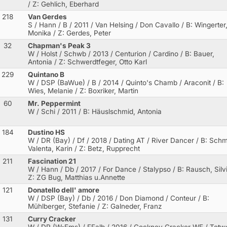
/ Z: Gehlich, Eberhard
218
Van Gerdes
S / Hann / B / 2011 / Van Helsing / Don Cavallo
/ B: Wingerter
Monika / Z: Gerdes, Peter
32
Chapman's Peak 3
W / Holst / Schwb / 2013 / Centurion / Cardino
/ B: Bauer,
Antonia / Z: Schwerdtfeger, Otto Karl
229
Quintano B
W / DSP (BaWue) / B / 2014 / Quinto's Chamb / Araconit
/ B:
Wies, Melanie / Z: Boxriker, Martin
60
Mr. Peppermint
W / Schi / 2011
/ B: Häuslschmid, Antonia
184
Dustino HS
W / DR (Bay) / Df / 2018 / Dating AT / River Dancer
/ B: Schm
Valenta, Karin / Z: Betz, Rupprecht
211
Fascination 21
W / Hann / Db / 2017 / For Dance / Stalypso
/ B: Rausch, Silvi
Z: ZG Bug, Matthias u.Annette
121
Donatello dell' amore
W / DSP (Bay) / Db / 2016 / Don Diamond / Conteur
/ B:
Mühlberger, Stefanie / Z: Galneder, Franz
131
Curry Cracker
W / DR (W-Ems) / FFalb / 2016 / Cockney Cracker WE / Tetw