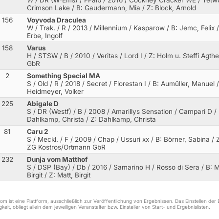
Crimson Lake
/ B: Gaudermann, Mia / Z: Block, Arnold
156
Voyvoda Draculea
W / Trak. / R / 2013 / Millennium / Kasparow
/ B: Jemc, Felix /
Erbe, Ingolf
158
Varus
H / STSW / B / 2010 / Veritas / Lord I
/ Z: Holm u. Steffi Agthe
GbR
2
Something Special MA
S / Old / R / 2018 / Secret / Florestan I
/ B: Aumüller, Manuel /
Heidmeyer, Volker
225
Abigale D
S / DR (Westf) / B / 2008 / Amarillys Sensation / Campari D
/ 
Dahlkamp, Christa / Z: Dahlkamp, Christa
81
Caru 2
S / Meckl. / F / 2009 / Chap / Ussuri xx
/ B: Börner, Sabina / 
ZG Kostros/Ortmann GbR
232
Dunja vom Matthof
S / DSP (Bay) / Db / 2016 / Samarino H / Rosso di Sera
/ B: M
Birgit / Z: Matt, Birgit
m ist eine Plattform, ausschließlich zur Veröffentlichung von Ergebnissen. Das Einstellen de
keit, obliegt allein dem jeweiligen Veranstalter bzw. Einsteller von Start- und Ergebnislisten.