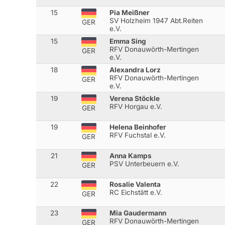
15
Pia Meißner
SV Holzheim 1947 Abt.Reiten
GER
e.V.
15
Emma Sing
RFV Donauwörth-Mertingen
GER
e.V.
18
Alexandra Lorz
RFV Donauwörth-Mertingen
GER
e.V.
19
Verena Stöckle
RFV Horgau e.V.
GER
19
Helena Beinhofer
RFV Fuchstal e.V.
GER
21
Anna Kamps
PSV Unterbeuern e.V.
GER
22
Rosalie Valenta
RC Eichstätt e.V.
GER
23
Mia Gaudermann
RFV Donauwörth-Mertingen
GER