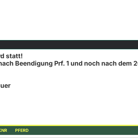
d statt!
nach Beendigung Prf. 1 und noch nach dem 20
auer
KNR
PFERD