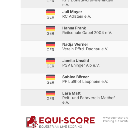
GER
e.V.
Juli Mayer
RC Adlstein e.V.
GER
Hanna Frank
Reitschule Gabel 2004 e.V.
GER
Nadja Werner
Verein Pffrd. Dachau e.V.
GER
Jamila Unsöld
PSV Ehinger Alb e.V.
GER
Sabina Börner
PF Lußhof Laupheim e.V.
GER
Lara Matt
Reit- und Fahrverein Matthof
GER
e.V.
www.equi-score.co
Prüfung auf Richtig