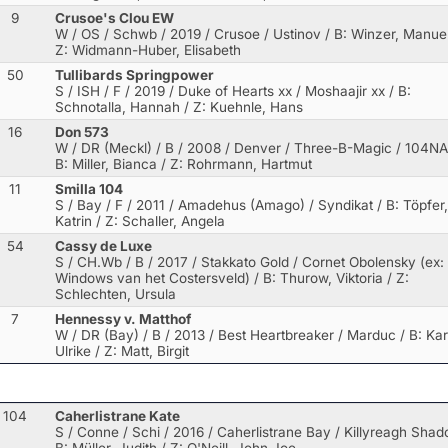
9
Crusoe's Clou EW
W / OS / Schwb / 2019 / Crusoe / Ustinov
/ B: Winzer, Manuel
Z: Widmann-Huber, Elisabeth
50
Tullibards Springpower
S / ISH / F / 2019 / Duke of Hearts xx / Moshaajir xx
/ B:
Schnotalla, Hannah / Z: Kuehnle, Hans
16
Don 573
W / DR (Meckl) / B / 2008 / Denver / Three-B-Magic
/ 104NA
B: Miller, Bianca / Z: Rohrmann, Hartmut
11
Smilla 104
S / Bay / F / 2011 / Amadehus (Amago) / Syndikat
/ B: Töpfer,
Katrin / Z: Schaller, Angela
54
Cassy de Luxe
S / CH.Wb / B / 2017 / Stakkato Gold / Cornet Obolensky (ex:
Windows van het Costersveld)
/ B: Thurow, Viktoria / Z:
Schlechten, Ursula
7
Hennessy v. Matthof
W / DR (Bay) / B / 2013 / Best Heartbreaker / Marduc
/ B: Kar
Ulrike / Z: Matt, Birgit
104
Caherlistrane Kate
S / Conne / Schi / 2016 / Caherlistrane Bay / Killyreagh Sha
B: Müller, Judith / Z: O'Neill, John Joe