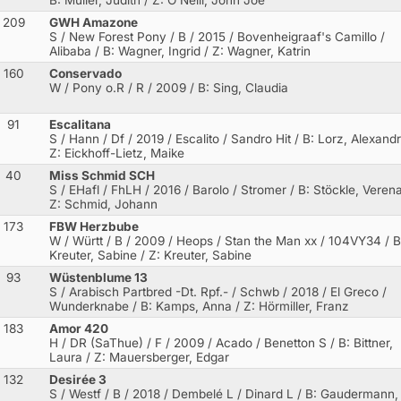
209
GWH Amazone
S / New Forest Pony / B / 2015 / Bovenheigraaf's Camillo /
Alibaba
/ B: Wagner, Ingrid / Z: Wagner, Katrin
160
Conservado
W / Pony o.R / R / 2009
/ B: Sing, Claudia
91
Escalitana
S / Hann / Df / 2019 / Escalito / Sandro Hit
/ B: Lorz, Alexandr
Z: Eickhoff-Lietz, Maike
40
Miss Schmid SCH
S / EHafl / FhLH / 2016 / Barolo / Stromer
/ B: Stöckle, Verena
Z: Schmid, Johann
173
FBW Herzbube
W / Württ / B / 2009 / Heops / Stan the Man xx
/ 104VY34 / B
Kreuter, Sabine / Z: Kreuter, Sabine
93
Wüstenblume 13
S / Arabisch Partbred -Dt. Rpf.- / Schwb / 2018 / El Greco /
Wunderknabe
/ B: Kamps, Anna / Z: Hörmiller, Franz
183
Amor 420
H / DR (SaThue) / F / 2009 / Acado / Benetton S
/ B: Bittner,
Laura / Z: Mauersberger, Edgar
132
Desirée 3
S / Westf / B / 2018 / Dembelé L / Dinard L
/ B: Gaudermann,