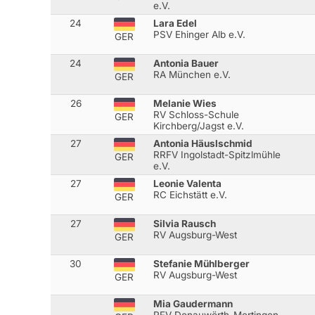
e.V.
24
Lara Edel
PSV Ehinger Alb e.V.
GER
24
Antonia Bauer
RA München e.V.
GER
26
Melanie Wies
RV Schloss-Schule
GER
Kirchberg/Jagst e.V.
27
Antonia Häuslschmid
RRFV Ingolstadt-Spitzlmühle
GER
e.V.
27
Leonie Valenta
RC Eichstätt e.V.
GER
27
Silvia Rausch
RV Augsburg-West
GER
30
Stefanie Mühlberger
RV Augsburg-West
GER
Mia Gaudermann
RFV Donauwörth-Mertingen