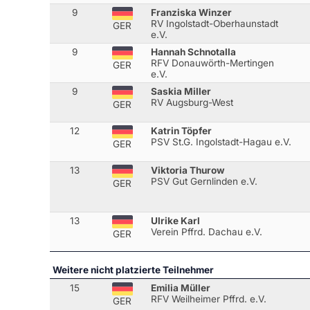
9
Franziska Winzer
RV Ingolstadt-Oberhaunstadt
GER
e.V.
9
Hannah Schnotalla
RFV Donauwörth-Mertingen
GER
e.V.
9
Saskia Miller
RV Augsburg-West
GER
12
Katrin Töpfer
PSV St.G. Ingolstadt-Hagau e.V.
GER
13
Viktoria Thurow
PSV Gut Gernlinden e.V.
GER
13
Ulrike Karl
Verein Pffrd. Dachau e.V.
GER
Weitere nicht platzierte Teilnehmer
15
Emilia Müller
RFV Weilheimer Pffrd. e.V.
GER