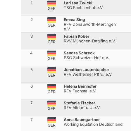
1
Larissa Zwickl
TSG Fuchsenhof e.V.
GER
2
Emma Sing
RFV Donauwörth-Mertingen
GER
e.V.
3
Fabian Kober
RVV München-Daglfing e.V.
GER
4
Sandra Schreck
PSG Schweizer Hof e.V.
GER
5
Jonathan Lautenbacher
RFV Weilheimer Pffrd. e.V.
GER
6
Helena Beinhofer
RFV Fuchstal e.V.
GER
7
Stefanie Fischer
RFV Altdorf u.U.e.V.
GER
7
Anna Baumgartner
Working Equitation Deutschland
GER