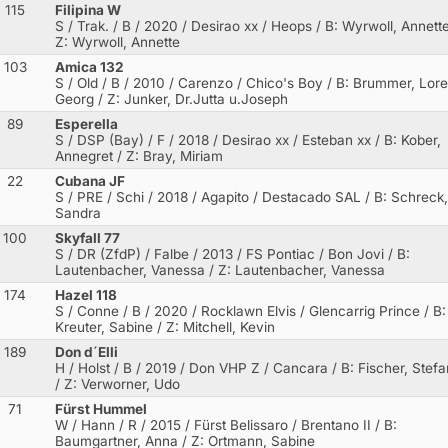
115
Filipina W
S / Trak. / B / 2020 / Desirao xx / Heops
/ B: Wyrwoll, Annette
Z: Wyrwoll, Annette
103
Amica 132
S / Old / B / 2010 / Carenzo / Chico's Boy
/ B: Brummer, Lor
Georg / Z: Junker, Dr.Jutta u.Joseph
89
Esperella
S / DSP (Bay) / F / 2018 / Desirao xx / Esteban xx
/ B: Kober,
Annegret / Z: Bray, Miriam
22
Cubana JF
S / PRE / Schi / 2018 / Agapito / Destacado SAL
/ B: Schreck,
Sandra
100
Skyfall 77
S / DR (ZfdP) / Falbe / 2013 / FS Pontiac / Bon Jovi
/ B:
Lautenbacher, Vanessa / Z: Lautenbacher, Vanessa
174
Hazel 118
S / Conne / B / 2020 / Rocklawn Elvis / Glencarrig Prince
/ B:
Kreuter, Sabine / Z: Mitchell, Kevin
189
Don d´Elli
H / Holst / B / 2019 / Don VHP Z / Cancara
/ B: Fischer, Stefa
/ Z: Verworner, Udo
71
Fürst Hummel
W / Hann / R / 2015 / Fürst Belissaro / Brentano II
/ B:
Baumgartner, Anna / Z: Ortmann, Sabine