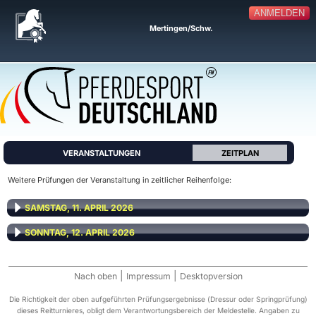
ANMELDEN
Mertingen/Schw.
VERANSTALTUNGEN
ZEITPLAN
Weitere Prüfungen der Veranstaltung in zeitlicher Reihenfolge:
SAMSTAG, 11. APRIL 2026
SONNTAG, 12. APRIL 2026
|
|
Nach oben
Impressum
Desktopversion
Die Richtigkeit der oben aufgeführten Prüfungsergebnisse (Dressur oder Springprüfung)
dieses Reitturnieres, obligt dem Verantwortungsbereich der Meldestelle. Angaben zu