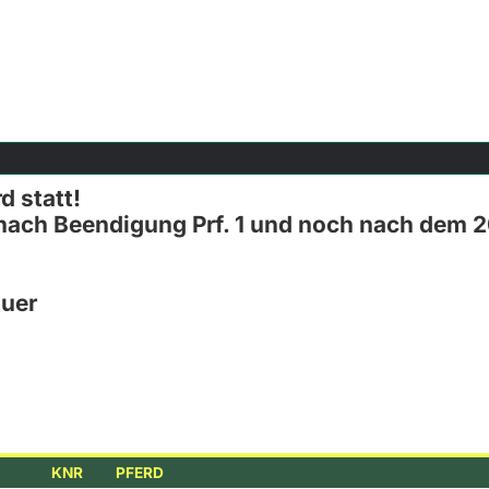
d statt!
nach Beendigung Prf. 1 und noch nach dem 20
auer
KNR
PFERD