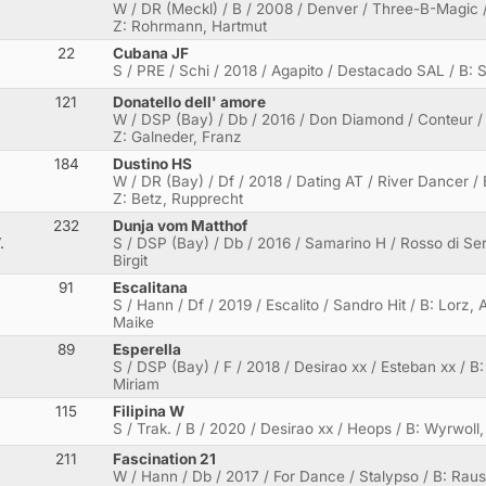
W / DR (Meckl) / B / 2008 / Denver / Three-B-Magic /
Z: Rohrmann, Hartmut
22
Cubana JF
S / PRE / Schi / 2018 / Agapito / Destacado SAL / B:
121
Donatello dell' amore
W / DSP (Bay) / Db / 2016 / Don Diamond / Conteur / 
Z: Galneder, Franz
184
Dustino HS
W / DR (Bay) / Df / 2018 / Dating AT / River Dancer / 
Z: Betz, Rupprecht
232
Dunja vom Matthof
.
S / DSP (Bay) / Db / 2016 / Samarino H / Rosso di Sera 
Birgit
91
Escalitana
S / Hann / Df / 2019 / Escalito / Sandro Hit / B: Lorz, 
Maike
89
Esperella
S / DSP (Bay) / F / 2018 / Desirao xx / Esteban xx / B:
Miriam
115
Filipina W
S / Trak. / B / 2020 / Desirao xx / Heops / B: Wyrwoll
211
Fascination 21
W / Hann / Db / 2017 / For Dance / Stalypso / B: Raus