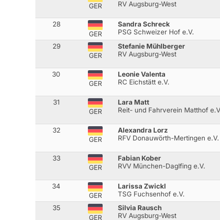
RV Augsburg-West
GER
28
Sandra Schreck
PSG Schweizer Hof e.V.
GER
29
Stefanie Mühlberger
RV Augsburg-West
GER
30
Leonie Valenta
RC Eichstätt e.V.
GER
31
Lara Matt
Reit- und Fahrverein Matthof e.V
GER
32
Alexandra Lorz
RFV Donauwörth-Mertingen e.V.
GER
33
Fabian Kober
RVV München-Daglfing e.V.
GER
34
Larissa Zwickl
TSG Fuchsenhof e.V.
GER
35
Silvia Rausch
RV Augsburg-West
GER