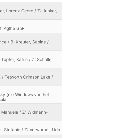
er, Lorenz Georg / Z: Junker,
ffi Agthe GbR
nce / B: Kreuter, Sabine /
Töpfer, Katrin / Z: Schaller,
 / Tetworth Crimson Lake /
nsky (ex: Windows van het
sula
r, Manuela / Z: Widmann-
r, Stefanie / Z: Verworner, Udo