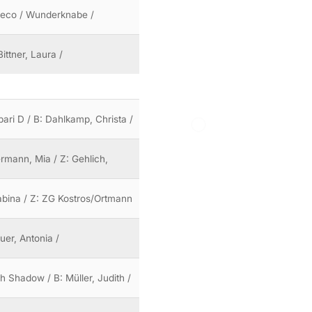
Greco / Wunderknabe /
ittner, Laura /
pari D / B: Dahlkamp, Christa /
ermann, Mia / Z: Gehlich,
Sabina / Z: ZG Kostros/Ortmann
uer, Antonia /
gh Shadow / B: Müller, Judith /