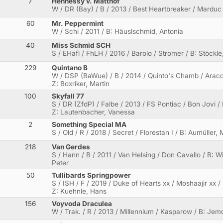
7
Hennessy v. Matthof
W / DR (Bay) / B / 2013 / Best Heartbreaker / Marduc / B
60
Mr. Peppermint
.
W / Schi / 2011 / B: Häuslschmid, Antonia
40
Miss Schmid SCH
S / EHafl / FhLH / 2016 / Barolo / Stromer / B: Stöck
229
Quintano B
W / DSP (BaWue) / B / 2014 / Quinto's Chamb / Aracon
Z: Boxriker, Martin
100
Skyfall 77
S / DR (ZfdP) / Falbe / 2013 / FS Pontiac / Bon Jovi 
Z: Lautenbacher, Vanessa
2
Something Special MA
S / Old / R / 2018 / Secret / Florestan I / B: Aumüller
218
Van Gerdes
S / Hann / B / 2011 / Van Helsing / Don Cavallo / B: W
Peter
50
Tullibards Springpower
S / ISH / F / 2019 / Duke of Hearts xx / Moshaajir xx 
Z: Kuehnle, Hans
156
Voyvoda Draculea
W / Trak. / R / 2013 / Millennium / Kasparow / B: Jemc,