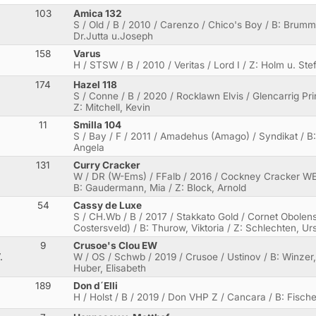
103
Amica 132
S / Old / B / 2010 / Carenzo / Chico's Boy / B: Brumm
Dr.Jutta u.Joseph
158
Varus
H / STSW / B / 2010 / Veritas / Lord I / Z: Holm u. Ste
174
Hazel 118
S / Conne / B / 2020 / Rocklawn Elvis / Glencarrig Pri
Z: Mitchell, Kevin
11
Smilla 104
S / Bay / F / 2011 / Amadehus (Amago) / Syndikat / B: 
Angela
131
Curry Cracker
W / DR (W-Ems) / FFalb / 2016 / Cockney Cracker WE
B: Gaudermann, Mia / Z: Block, Arnold
54
Cassy de Luxe
S / CH.Wb / B / 2017 / Stakkato Gold / Cornet Obole
Costersveld) / B: Thurow, Viktoria / Z: Schlechten, Ur
9
Crusoe's Clou EW
.
W / OS / Schwb / 2019 / Crusoe / Ustinov / B: Winze
Huber, Elisabeth
189
Don d´Elli
H / Holst / B / 2019 / Don VHP Z / Cancara / B: Fische