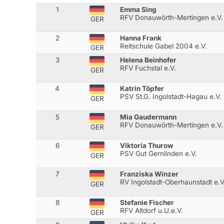
1
Emma Sing
RFV Donauwörth-Mertingen e.V.
GER
2
Hanna Frank
Reitschule Gabel 2004 e.V.
GER
3
Helena Beinhofer
RFV Fuchstal e.V.
GER
4
Katrin Töpfer
PSV St.G. Ingolstadt-Hagau e.V.
GER
5
Mia Gaudermann
RFV Donauwörth-Mertingen e.V.
GER
6
Viktoria Thurow
PSV Gut Gernlinden e.V.
GER
7
Franziska Winzer
RV Ingolstadt-Oberhaunstadt e.V
GER
8
Stefanie Fischer
RFV Altdorf u.U.e.V.
GER