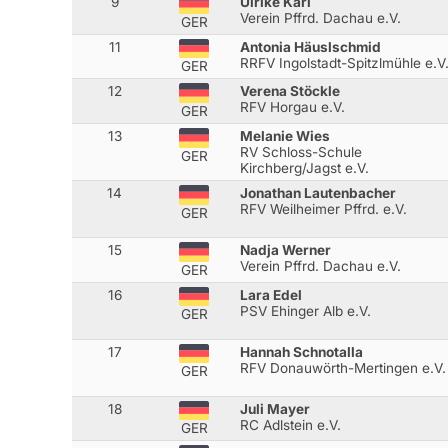
9
Ulrike Karl
Verein Pffrd. Dachau e.V.
GER
11
Antonia Häuslschmid
RRFV Ingolstadt-Spitzlmühle e.V
GER
12
Verena Stöckle
RFV Horgau e.V.
GER
13
Melanie Wies
RV Schloss-Schule
GER
Kirchberg/Jagst e.V.
14
Jonathan Lautenbacher
RFV Weilheimer Pffrd. e.V.
GER
15
Nadja Werner
Verein Pffrd. Dachau e.V.
GER
16
Lara Edel
PSV Ehinger Alb e.V.
GER
17
Hannah Schnotalla
RFV Donauwörth-Mertingen e.V.
GER
18
Juli Mayer
RC Adlstein e.V.
GER