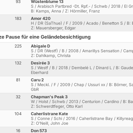
93
Wüstenblume 13
S / Arabisch Partbred -Dt. Rpf.- / Schwb / 2018 / El 
B: Kamps, Anna / Z: Hörmiller, Franz
183
Amor 420
H / DR (SaThue) / F / 2009 / Acado / Benetton S / B: B
Z: Mauersberger, Edgar
ze Pause für eine Geländebesichtigung
225
Abigale D
S / DR (Westf) / B / 2008 / Amarillys Sensation / Cam
Z: Dahlkamp, Christa
132
Desirée 3
S / Westf / B / 2018 / Dembelé L / Dinard L / B: Gaud
Eberhard
81
Caru 2
S / Meckl. / F / 2009 / Chap / Ussuri xx / B: Börner, 
GbR
32
Chapman's Peak 3
W / Holst / Schwb / 2013 / Centurion / Cardino / B: Ba
Z: Schwerdtfeger, Otto Karl
104
Caherlistrane Kate
S / Conne / Schi / 2016 / Caherlistrane Bay / Killyrea
Z: O'Neill, John Joe
16
Don 573