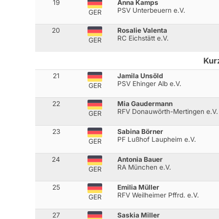
19
Anna Kamps
PSV Unterbeuern e.V.
GER
20
Rosalie Valenta
RC Eichstätt e.V.
GER
Kur
21
Jamila Unsöld
PSV Ehinger Alb e.V.
GER
22
Mia Gaudermann
RFV Donauwörth-Mertingen e.V.
GER
23
Sabina Börner
PF Lußhof Laupheim e.V.
GER
24
Antonia Bauer
RA München e.V.
GER
25
Emilia Müller
RFV Weilheimer Pffrd. e.V.
GER
27
Saskia Miller