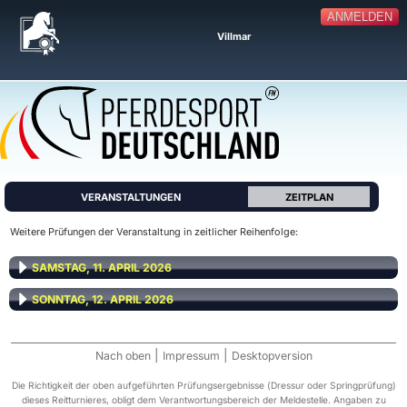
ANMELDEN
Villmar
VERANSTALTUNGEN
ZEITPLAN
Weitere Prüfungen der Veranstaltung in zeitlicher Reihenfolge:
SAMSTAG, 11. APRIL 2026
SONNTAG, 12. APRIL 2026
|
|
Nach oben
Impressum
Desktopversion
Die Richtigkeit der oben aufgeführten Prüfungsergebnisse (Dressur oder Springprüfung)
dieses Reitturnieres, obligt dem Verantwortungsbereich der Meldestelle. Angaben zu