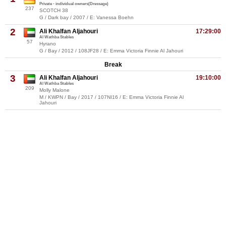
Private - individual owners(Dressage)
237
SCOTCH 38
G / Dark bay / 2007 / E: Vanessa Boehn
2
Ali Khalfan Aljahouri
17:29:00
Al Wathba Stables
57
Hyrano
G / Bay / 2012 / 108JF28 / E: Emma Victoria Finnie Al Jahouri
Break
3
Ali Khalfan Aljahouri
19:10:00
Al Wathba Stables
209
Molly Malone
M / KWPN / Bay / 2017 / 107NI16 / E: Emma Victoria Finnie Al
Jahouri