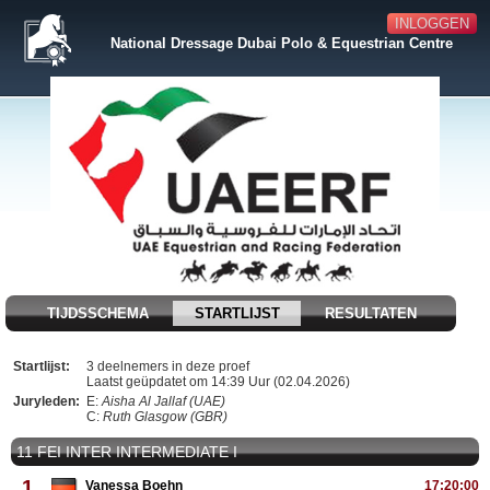
INLOGGEN
National Dressage Dubai Polo & Equestrian Centre
TIJDSSCHEMA
STARTLIJST
RESULTATEN
Startlijst:
3 deelnemers in deze proef
Laatst geüpdatet om 14:39 Uur (02.04.2026)
Juryleden:
E:
Aisha Al Jallaf (UAE)
C:
Ruth Glasgow (GBR)
11 FEI INTER INTERMEDIATE I
1
Vanessa Boehn
17:20:00