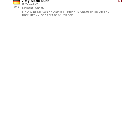
Amy-Marie Kuhn
RT
RFV Zingst e.V.
043
Diamant Dynasty
H / DR / BFalb / 2017 / Diamond Touch / FS Champion de Luxe / B:
Illner,Jutta / Z: van der Sande,Reinhold