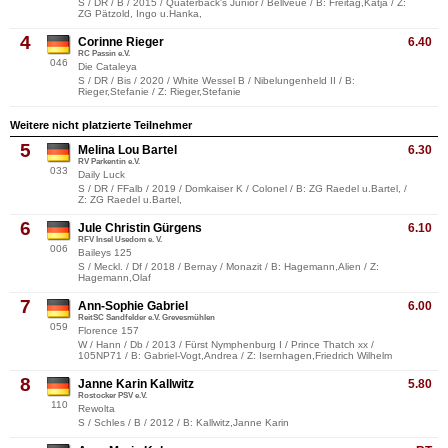
S / DR / B / 2015 / Quaterback's Junior / Bellveue / B: Freitag,Katja / Z:
ZG Pätzold, Ingo u.Hanka,
4
Corinne Rieger
6.40
RC Passin e.V.
046
Die Cataleya
S / DR / Bis / 2020 / White Wessel B / Nibelungenheld II / B:
Rieger,Stefanie / Z: Rieger,Stefanie
Weitere nicht platzierte Teilnehmer
5
Melina Lou Bartel
6.30
RV Parkentin e.V.
033
Daily Luck
S / DR / FFalb / 2019 / Domkaiser K / Colonel / B: ZG Raedel u.Bartel, /
Z: ZG Raedel u.Bartel,
6
Jule Christin Gürgens
6.10
RFV Insel Usedom e. V.
006
Baileys 125
S / Meckl. / Df / 2018 / Bernay / Monazit / B: Hagemann,Alien / Z:
Hagemann,Olaf
7
Ann-Sophie Gabriel
6.00
ReitSC Sandfelder e.V. Grevesmühlen
059
Florence 157
W / Hann / Db / 2013 / Fürst Nymphenburg I / Prince Thatch xx /
105NP71 / B: Gabriel-Vogt,Andrea / Z: Isernhagen,Friedrich Wilhelm
8
Janne Karin Kallwitz
5.80
Rostocker PSV e.V.
110
Rewolta
S / Schles / B / 2012 / B: Kallwitz,Janne Karin