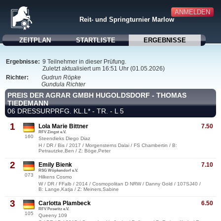
ANMELDEN
Reit- und Springturnier Marlow
ZEITPLAN
STARTLISTE
ERGEBNISSE
Ergebnisse:
9 Teilnehmer in dieser Prüfung.
Zuletzt aktualisiert um 16:51 Uhr (01.05.2026)
Richter:
Gudrun Röpke
Gundula Richter
PREIS DER AGRAR GMBH HUGOLDSDORF - THOMAS
TIEDEMANN
06 DRESSURPRFG. KL.L* - TR. - L 5
1
Lola Marie Bittner
7.50
RFV Zingst e.V.
160
Steendieks Diego Diaz
H / DR / Bis / 2017 / Morgensterns Dalai / FS Chambertin / B:
Petrautzke,Ben / Z: Böge,Peter
2
Emily Bienk
7.10
RSG Wöpkendorf e.V.
073
Hilkens Cosmo
W / DR / FFalb / 2014 / Cosmopolitan D NRW / Danny Gold / 107SJ40 /
B: Lange,Katja / Z: Meiners,Sabine
3
Carlotta Plambeck
6.50
RFV Poseritz e.V.
105
Queeny 109