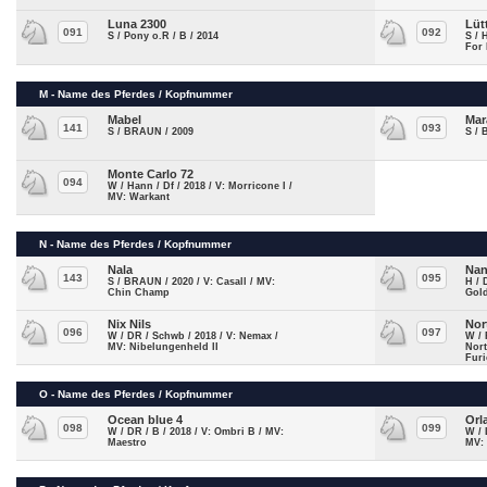
Luna 2300
Lüt
091
092
S / Pony o.R / B / 2014
S / 
For 
M - Name des Pferdes / Kopfnummer
Mabel
Mar
141
093
S / BRAUN / 2009
S / 
Monte Carlo 72
094
W / Hann / Df / 2018 / V: Morricone I /
MV: Warkant
N - Name des Pferdes / Kopfnummer
Nala
Nan
143
095
S / BRAUN / 2020 / V: Casall / MV:
H / 
Chin Champ
Gold
Nix Nils
Nor
096
097
W / DR / Schwb / 2018 / V: Nemax /
W / 
MV: Nibelungenheld II
Nort
Furi
O - Name des Pferdes / Kopfnummer
Ocean blue 4
Orl
098
099
W / DR / B / 2018 / V: Ombri B / MV:
W / 
Maestro
MV: