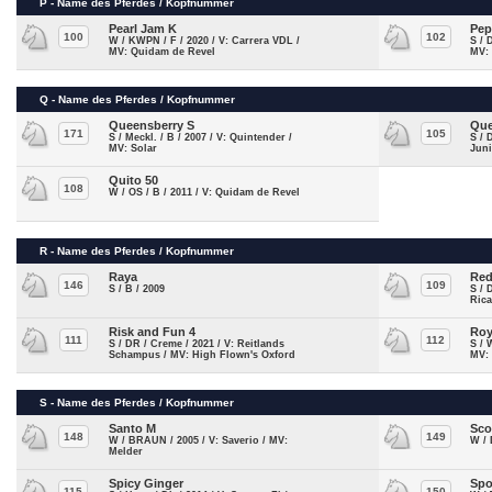
P - Name des Pferdes / Kopfnummer
Pearl Jam K
Pep
100
102
W / KWPN / F / 2020 / V: Carrera VDL /
S / 
MV: Quidam de Revel
MV:
Q - Name des Pferdes / Kopfnummer
Queensberry S
Que
171
105
S / Meckl. / B / 2007 / V: Quintender /
S / 
MV: Solar
Juni
Quito 50
108
W / OS / B / 2011 / V: Quidam de Revel
R - Name des Pferdes / Kopfnummer
Raya
Re
146
109
S / B / 2009
S / 
Rica
Risk and Fun 4
Roy
111
112
S / DR / Creme / 2021 / V: Reitlands
S / 
Schampus / MV: High Flown's Oxford
MV:
S - Name des Pferdes / Kopfnummer
Santo M
Sco
148
149
W / BRAUN / 2005 / V: Saverio / MV:
W / 
Melder
Spicy Ginger
Spo
115
150