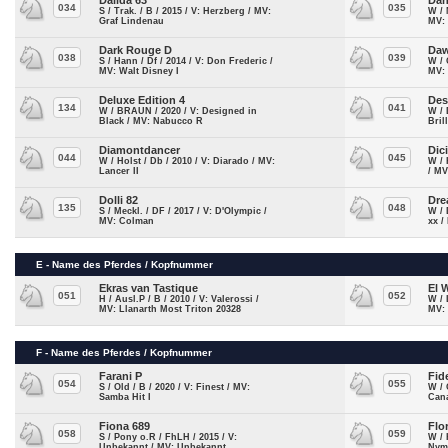
Dalida 63
Dan
034
035
S / Trak. / B / 2015 / V: Herzberg / MV:
W / 
Graf Lindenau
MV:
Dark Rouge D
Da
038
039
S / Hann / Df / 2014 / V: Don Frederic /
W / 
MV: Walt Disney I
MV: 
Deluxe Edition 4
Des
134
041
W / BRAUN / 2020 / V: Designed in
W / 
Black / MV: Nabucco R
Bril
Diamontdancer
Dic
044
045
W / Holst / Db / 2010 / V: Diarado / MV:
W / 
Lancer II
/ MV
Dolli 82
Dre
135
048
S / Meckl. / DF / 2017 / V: D'Olympic /
W / 
MV: Colman
xx /
E - Name des Pferdes / Kopfnummer
Ekras van Tastique
El 
051
052
H / Ausl.P / B / 2010 / V: Valerossi /
W / 
MV: Llanarth Most Triton 20328
MV: 
F - Name des Pferdes / Kopfnummer
Farani P
Fid
054
055
S / Old / B / 2020 / V: Finest / MV:
W / 
Samba Hit I
Cana
Fiona 689
Flo
058
059
S / Pony o.R / FhLH / 2015 / V:
W / 
Unbekannt / MV: Unbekannt
Nymp