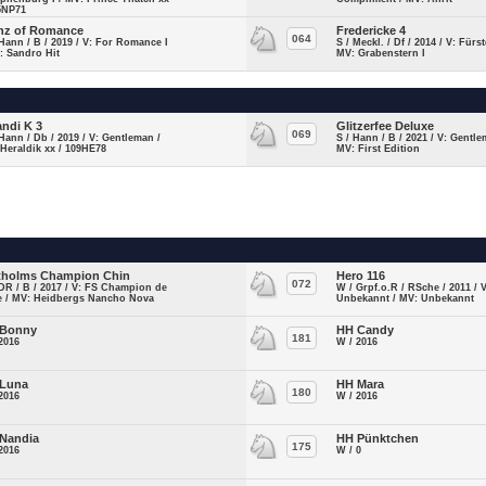
5NP71
nz of Romance
Fredericke 4
064
Hann / B / 2019 / V: For Romance I
S / Meckl. / Df / 2014 / V: Fürs
: Sandro Hit
MV: Grabenstern I
ndi K 3
Glitzerfee Deluxe
069
Hann / Db / 2019 / V: Gentleman /
S / Hann / B / 2021 / V: Gentle
Heraldik xx / 109HE78
MV: First Edition
tholms Champion Chin
Hero 116
072
DR / B / 2017 / V: FS Champion de
W / Grpf.o.R / RSche / 2011 / V
e / MV: Heidbergs Nancho Nova
Unbekannt / MV: Unbekannt
 Bonny
HH Candy
181
2016
W / 2016
 Luna
HH Mara
180
2016
W / 2016
Nandia
HH Pünktchen
175
2016
W / 0