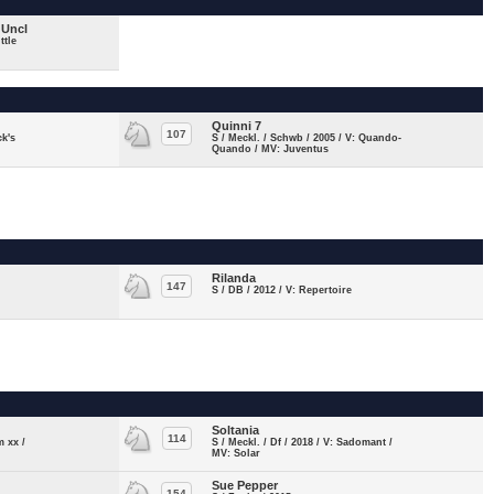
 Uncl
ttle
Quinni 7
107
ck's
S / Meckl. / Schwb / 2005 / V: Quando-
Quando / MV: Juventus
Rilanda
147
S / DB / 2012 / V: Repertoire
Soltania
114
m xx /
S / Meckl. / Df / 2018 / V: Sadomant /
MV: Solar
Sue Pepper
154