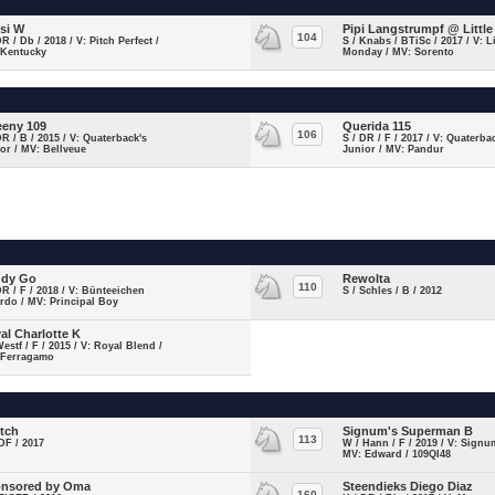
si W
Pipi Langstrumpf @ Little
104
DR / Db / 2018 / V: Pitch Perfect /
S / Knabs / BTiSc / 2017 / V: Li
 Kentucky
Monday / MV: Sorento
eny 109
Querida 115
106
DR / B / 2015 / V: Quaterback's
S / DR / F / 2017 / V: Quaterba
or / MV: Bellveue
Junior / MV: Pandur
ddy Go
Rewolta
110
DR / F / 2018 / V: Bünteeichen
S / Schles / B / 2012
rdo / MV: Principal Boy
al Charlotte K
Westf / F / 2015 / V: Royal Blend /
 Ferragamo
tch
Signum's Superman B
113
DF / 2017
W / Hann / F / 2019 / V: Signu
MV: Edward / 109QI48
nsored by Oma
Steendieks Diego Diaz
160