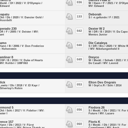
tares B
Dantes Peak B
036
Meckl. / Df / 2022 / V: D'Olympic /
W / Hann / F / 2021 / V: D'Olym
 Edward
MV: Edward
wapatu
Deborah
133
Old / Db / 2020 / V: Dancier Gold /
S / -n.gefunde / F / 2021
Acordelli
perado 230
Dexter W 2
042
DR / F / 2005 / V: Deister / MV:
W / DR / B / 2019 / V: Da Capo
lant
Mentos Junior
iamo
Die Cataleya
046
Hann / B / 2006 / V: Don Frederico
S / DR / Bis / 2020 / V: White
: Hohenstein
/ MV: Nibelungenheld II
amliner 8
Dreyco
049
DSP / B / 2016 / V: Duke of Hearts
W / Meckl. / Schwb / 2021 / V:
 MV: Kolibri / 108FX63
De Casall / MV: Leonid
Wick
Elton Des Ongrais
053
Lewitz / Db / 2018 / V: El Kayr /
W / Grpf.o.R / Schi / 2014
Silvertop's Robin
ermond 5
Fiodora 26
056
Old / Schi / 2017 / V: Fidelior / MV:
S / Meckl. / Db / 2021 / V: For 
ster I
Future / MV: Lazaro
rence 157
Floris K
060
Hann / Db / 2013 / V: Fürst
S / Meckl. / Db / 2010 / V: For
henburg I / MV: Prince Thatch xx
Compliment / MV: Anrit