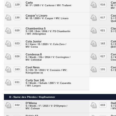
Carlo
Car
129
016
W / F / 2009 / V: Carkoso / MV: Trafaret
W / 
MV: 
Caspar´s Linaro
Cas
130
017
W / B / 2009 / V: Caspar / MV: Linaro
S / 
Qual
Chambertina 5
Cla
020
021
S / DR / Bsk / 2016 / V: FS Chambertin
S / 
/ MV: Allbrighton
Cola Junior
Col
023
162
H / Hann / B / 2020 / V: Cola Zero /
S / 
MV: Corea
(Bil
Condessa 8
Con
026
027
S / Meckl. / Db / 2014 / V: Corrington /
S / 
MV: Cellestial
Clev
Cool Ness
Coo
163
131
S / OS / B / 2010 / V: Consens / MV:
S / 
Königslöwe xx
Curly Sue 145
031
S / Meckl. / Schwb / 2007 / V: Casaretto
/ MV: Largos
D - Name des Pferdes / Kopfnummer
D'Wiena
Dai
032
033
S / Meckl. / F / 2015 / V: D'Olympic /
S / 
MV: Colman
/ MV