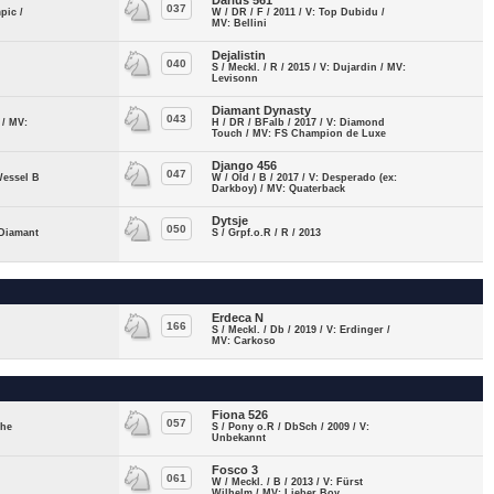
Darius 561
037
pic /
W / DR / F / 2011 / V: Top Dubidu /
MV: Bellini
Dejalistin
040
S / Meckl. / R / 2015 / V: Dujardin / MV:
Levisonn
Diamant Dynasty
043
 / MV:
H / DR / BFalb / 2017 / V: Diamond
Touch / MV: FS Champion de Luxe
Django 456
047
 Wessel B
W / Old / B / 2017 / V: Desperado (ex:
Darkboy) / MV: Quaterback
Dytsje
050
 Diamant
S / Grpf.o.R / R / 2013
Erdeca N
166
S / Meckl. / Db / 2019 / V: Erdinger /
MV: Carkoso
Fiona 526
057
the
S / Pony o.R / DbSch / 2009 / V:
Unbekannt
Fosco 3
061
W / Meckl. / B / 2013 / V: Fürst
Wilhelm / MV: Lieber Boy