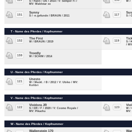
S / Hann / Db / 2014 / V: Semper Fi /
W / 
MV: Waldstar xx
Sunny
Sus
151
117
S / -n.gefunde / BRAUN / 2011
S / 
T - Name des Pferdes / Kopfnummer
The First
Tic
152
119
W / BRAUN / 2019
S / 
/ MV
Troedly
159
W / SCHIM / 2014
U - Name des Pferdes / Kopfnummer
Unesto
121
W / Meckl. / B / 2012 / V: Ubiko / MV:
Kolibri
V - Name des Pferdes / Kopfnummer
Vividora JR
Vivi
122
123
S / DR / F / 2020 / V: Cosmo Royale /
W / 
MV: Pikachu
MV:
W - Name des Pferdes / Kopfnummer
Wallenstein 170
Wan