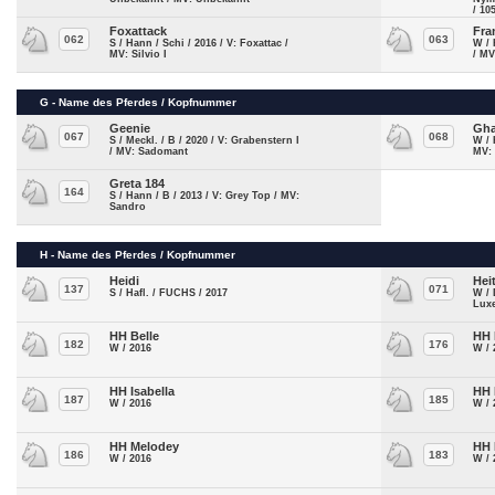
/ 10
Foxattack
Fra
062
063
S / Hann / Schi / 2016 / V: Foxattac /
W / 
MV: Silvio I
/ MV
G - Name des Pferdes / Kopfnummer
Geenie
Gha
067
068
S / Meckl. / B / 2020 / V: Grabenstern I
W / 
/ MV: Sadomant
MV: 
Greta 184
164
S / Hann / B / 2013 / V: Grey Top / MV:
Sandro
H - Name des Pferdes / Kopfnummer
Heidi
Hei
137
071
S / Hafl. / FUCHS / 2017
W / 
Lux
HH Belle
HH
182
176
W / 2016
W / 
HH Isabella
HH
187
185
W / 2016
W / 
HH Melodey
HH 
186
183
W / 2016
W / 