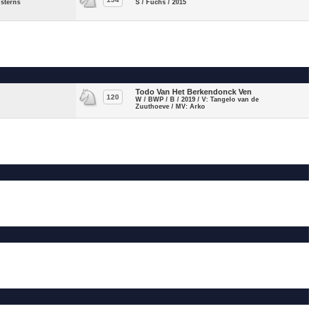
nsterns
S / Fuchs / 2015
Todo Van Het Berkendonck Ven
120
W / BWP / B / 2019 / V: Tangelo van de
Zuuthoeve / MV: Arko