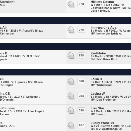
Sternlicht
Hilkens Cosmo
073
2016
W / DR / FFalb / 2014 / V:
Cosmopolitan D NRW / MV: D
Gold / 107SJ40
a Air
Immergrüne Aga
075
Old / B / 2019 / V: Asgard's Ibiza /
S / Meckl. / B / 2021 / V: Agat
 Contender
MV: Invincible Spirit xx
los B
Ko-Pilotin
158
Meckl. / F / 2021 / V: N.N. / MV:
S / Meckl. / SCHI / 2006 / V: K
lympic
SM / MV: Prinz Pilot
ell
Laika B
080
F / 2010 / V: Liquore / MV: Charm
S / Hafl. / LehmF / 2021 / V: A
Nibelungen
MV: Wirbelwind
ina CB
Levina W
084
Meckl. / B / 2014 / V: Levisonn /
S / Meckl. / Df / 2019 / V: Le Viv
 D'Olympic
MV: Don Frederico
e Princess
Like Star
088
Meckl. / Db / 2018 / V: Like Angel /
W / Meckl. / Db / 2019 / V: Lik
 Lazaro
MV: Lazaro
ta
Lucky Franz xx
167
Fuchs / 2016
W / xx / Schwb / 2019 / V: Luc
xx / MV: Acatenango xx