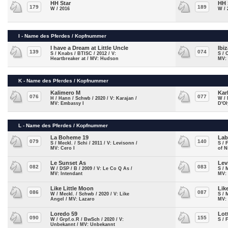
HH Star
HH 
179
189
W / 2016
W / 
I - Name des Pferdes / Kopfnummer
I have a Dream at Little Uncle
Ibiz
139
074
S / Knabs / BTISC / 2012 / V:
S / 
Heartbreaker at / MV: Hudson
MV:
K - Name des Pferdes / Kopfnummer
Kalimero M
Kar
076
077
H / Hann / Schwb / 2020 / V: Karajan /
W / 
MV: Embassy I
D'O
L - Name des Pferdes / Kopfnummer
La Boheme 19
Lab
079
140
S / Meckl. / Schi / 2011 / V: Levisonn /
S / 
MV: Cero I
of 
Le Sunset As
Lev
082
083
W / DSP / B / 2009 / V: Le Co Q As /
S / 
MV: Intendant
MV:
Like Little Moon
Lik
086
087
W / Meckl. / Schwb / 2020 / V: Like
S / 
Angel / MV: Lazaro
MV:
Loredo 59
Lot
090
155
W / Grpf.o.R / BwSch / 2020 / V:
S / 
Unbekannt / MV: Unbekannt