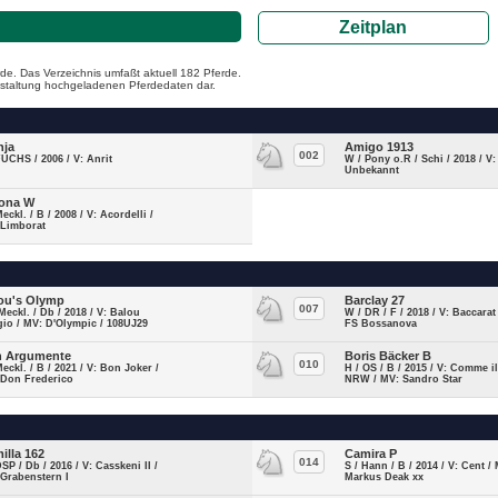
Zeitplan
de. Das Verzeichnis umfaßt aktuell 182 Pferde.
ranstaltung hochgeladenen Pferdedaten dar.
nja
Amigo 1913
002
FUCHS / 2006 / V: Anrit
W / Pony o.R / Schi / 2018 / V:
Unbekannt
ona W
Meckl. / B / 2008 / V: Acordelli /
 Limborat
ou's Olymp
Barclay 27
007
Meckl. / Db / 2018 / V: Balou
W / DR / F / 2018 / V: Baccarat
io / MV: D'Olympic / 108UJ29
FS Bossanova
 Argumente
Boris Bäcker B
010
Meckl. / B / 2021 / V: Bon Joker /
H / OS / B / 2015 / V: Comme il
 Don Frederico
NRW / MV: Sandro Star
illa 162
Camira P
014
DSP / Db / 2016 / V: Casskeni II /
S / Hann / B / 2014 / V: Cent /
Grabenstern I
Markus Deak xx