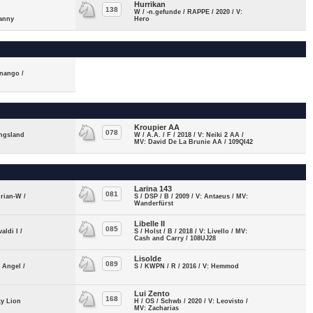
Hurrikan
138
W / -n.gefunde / RAPPE / 2020 / V:
anny
Hero
onango /
Kroupier AA
078
ingsland
W / A.A. / F / 2018 / V: Neiki 2 AA /
MV: David De La Brunie AA / 109QI42
Larina 143
081
drian-W /
S / DSP / B / 2009 / V: Antaeus / MV:
Wanderfürst
Libelle II
085
aldi I /
S / Holst / B / 2018 / V: Livello / MV:
Cash and Carry / 108UJ28
Lisolde
089
e Angel /
S / KWPN / R / 2016 / V: Hemmod
Lui Zento
168
ky Lion
H / OS / Schwb / 2020 / V: Leovisto /
MV: Zacharias