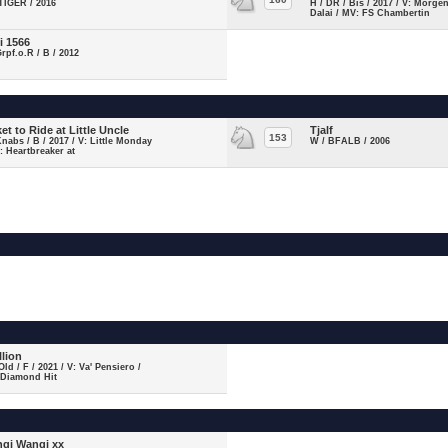
TIGER / 2016
H / DR / Bis / 2017 / V: Morge
Dalai / MV: FS Chambertin
i 1566
Grpf.o.R / B / 2012
ket to Ride at Little Uncle
Tjalf
153
Knabs / B / 2017 / V: Little Monday
W / BFALB / 2006
: Heartbreaker at
llion
Old / F / 2021 / V: Va' Pensiero /
 Diamond Hit
gi Wangi xx