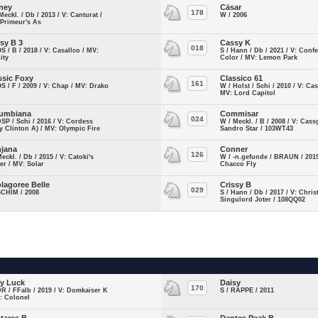
ney
Cäsar
178
Meckl. / Db / 2013 / V: Canturat /
W / 2006
Primeur's As
sy B 3
Cassy K
018
OS / B / 2018 / V: Casallco / MV:
S / Hann / Db / 2021 / V: Conf
ity
Color / MV: Lemon Park
ssic Foxy
Classico 61
161
OS / F / 2009 / V: Chap / MV: Drako
W / Holst / Schi / 2010 / V: Cass
MV: Lord Capitol
umbiana
Commisar
024
DSP / Schi / 2016 / V: Cordess
W / Meckl. / B / 2008 / V: Cass
ly Clinton A) / MV: Olympic Fire
Sandro Star / 103WT43
jana
Conner
126
Meckl. / Db / 2015 / V: Catoki's
W / -n.gefunde / BRAUN / 2019
er / MV: Solar
Chacco Fly
lagoree Belle
Crissy B
029
SCHIM / 2008
S / Hann / Db / 2017 / V: Chris
Singulord Joter / 108QQ02
ly Luck
Daisy
170
DR / FFalb / 2019 / V: Domkaiser K
S / RAPPE / 2011
: Colonel