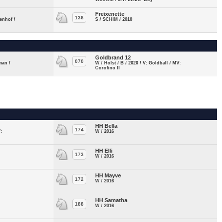
Freixenette
136
tenhof /
S / SCHIM / 2010
Goldbrand 12
070
man /
W / Holst / B / 2020 / V: Goldball / MV:
Corofino II
HH Bella
174
:
W / 2016
HH Elli
173
W / 2016
HH Mayve
172
W / 2016
HH Samatha
188
W / 2016