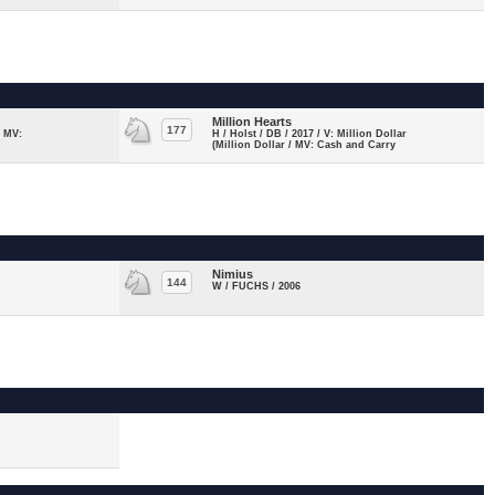
Million Hearts
177
/ MV:
H / Holst / DB / 2017 / V: Million Dollar
(Million Dollar / MV: Cash and Carry
Nimius
144
W / FUCHS / 2006