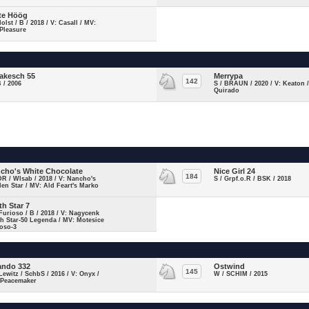
te Höög
Holst / B / 2018 / V: Casall / MV:
Pleasure
akesch 55
Merrypa
142
B / 2006
S / BRAUN / 2020 / V: Keaton 
Quirado
cho's White Chocolate
Nice Girl 24
184
DR / WIsab / 2018 / V: Nancho's
S / Grpf.o.R / BSK / 2018
en Star / MV: Ald Feart's Marko
th Star 7
Furioso / B / 2018 / V: Nagycenk
h Star-50 Legenda / MV: Motesice
oso-3
ando 332
Ostwind
145
Lewitz / SchbS / 2016 / V: Onyx /
W / SCHIM / 2015
 Peacemaker