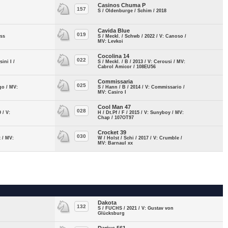
Casinos Chuma P
157
S / Oldenburge / Schim / 2018
Cavida Blue
019
ess
S / Meckl. / Schwb / 2022 / V: Canoso /
MV: Levkoi
Cocolina 14
022
ini I /
S / Meckl. / B / 2013 / V: Cerousi / MV:
Cabrol Amicor / 108EU56
Commissaria
025
go / MV:
S / Hann / B / 2014 / V: Commissario /
MV: Casiro I
Cool Man 47
028
 / V:
H / Dt.Pf / F / 2015 / V: Sunyboy / MV:
Chap / 107OT97
Crocket 39
030
t / MV:
W / Holst / Schi / 2017 / V: Crumble /
MV: Barnaul xx
Dakota
132
S / FUCHS / 2021 / V: Gustav von
Glücksburg