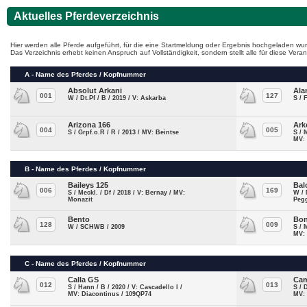
Aktuelles Pferdeverzeichnis
Hier werden alle Pferde aufgeführt, für die eine Startmeldung oder Ergebnis hochgeladen wur
Das Verzeichnis erhebt keinen Anspruch auf Vollständigkeit, sondern stellt alle für diese Ve
A - Name des Pferdes / Kopfnummer
Absolut Arkani
Ala
001
127
W / Dt.Pf / B / 2019 / V: Askarba
S / 
Arizona 166
Ark
004
005
S / Grpf.o.R / R / 2013 / MV: Beintse
S / 
MV:
B - Name des Pferdes / Kopfnummer
Baileys 125
Bal
006
169
S / Meckl. / Df / 2018 / V: Bernay / MV:
W / 
Monazit
Pegg
Bento
Bon
128
009
W / SCHWB / 2009
S / 
MV:
C - Name des Pferdes / Kopfnummer
Calla GS
Cam
012
013
S / Hann / B / 2020 / V: Cascadello I /
S / 
MV: Diacontinus / 109QP74
MV: 