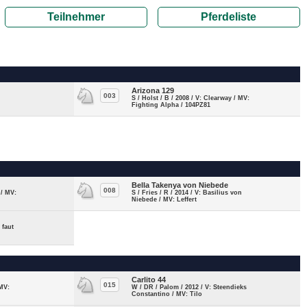
Teilnehmer
Pferdeliste
Arizona 129
003
S / Holst / B / 2008 / V: Clearway / MV:
Fighting Alpha / 104PZ81
Bella Takenya von Niebede
008
 / MV:
S / Fries / R / 2014 / V: Basilius von
Niebede / MV: Leffert
 faut
Carlito 44
015
 MV:
W / DR / Palom / 2012 / V: Steendieks
Constantino / MV: Tilo