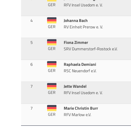
GER
RFV Insel Usedom e. V.
4
Johanna Bach
GER
RV Einheit Prerow e. V.
5
Fiona Zimmer
GER
SRV Dummerstorf-Rostock e.V.
6
Raphaela Demiani
GER
RSC Neuendorf e.V.
7
Jette Wandel
GER
RFV Insel Usedom e. V.
7
Marie Christin Burr
GER
RFV Marlow e.V.