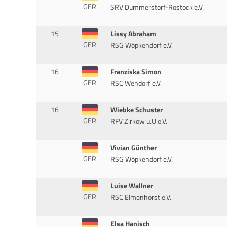
GER
SRV Dummerstorf-Rostock e.V.
15
Lissy Abraham
GER
RSG Wöpkendorf e.V.
16
Franziska Simon
GER
RSC Wendorf e.V.
16
Wiebke Schuster
GER
RFV Zirkow u.U.e.V.
Vivian Günther
GER
RSG Wöpkendorf e.V.
Luise Wallner
GER
RSC Elmenhorst e.V.
Elsa Hanisch