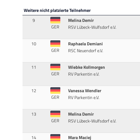
Weitere nicht platzierte Teilnehmer
9
Melina Demir
GER
RSV Lübeck-Wulfsdorf e.V.
10
Raphaela Demiani
GER
RSC Neuendorf e.V.
11
Wiebke Kollmorgen
GER
RV Parkentin e.V.
12
Vanessa Wendler
GER
RV Parkentin e.V.
13
Melina Demir
GER
RSV Lübeck-Wulfsdorf e.V.
14
Mara Maciej