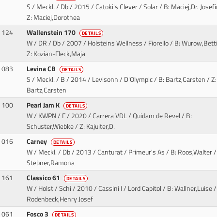
S / Meckl. / Db / 2015 / Catoki's Clever / Solar
/ B: Maciej,Dr. Josefi
Z: Maciej,Dorothea
124
Wallenstein 170
DETAILS
W / DR / Db / 2007 / Holsteins Wellness / Fiorello
/ B: Wurow,Betti
Z: Kozian-Fleck,Maja
083
Levina CB
DETAILS
S / Meckl. / B / 2014 / Levisonn / D'Olympic
/ B: Bartz,Carsten / Z:
Bartz,Carsten
100
Pearl Jam K
DETAILS
W / KWPN / F / 2020 / Carrera VDL / Quidam de Revel
/ B:
Schuster,Wiebke / Z: Kajuiter,D.
016
Carney
DETAILS
W / Meckl. / Db / 2013 / Canturat / Primeur's As
/ B: Roos,Walter /
Stebner,Ramona
161
Classico 61
DETAILS
W / Holst / Schi / 2010 / Cassini I / Lord Capitol
/ B: Wallner,Luise /
Rodenbeck,Henry Josef
061
Fosco 3
DETAILS