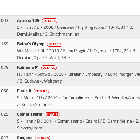
003
Arizona 129
DETAILS
S / Holst / B / 2008 / Clearway / Fighting Alpha
/ 104PZ81 / B:
Demir,Melina / Z: Strothmann,Jan
169
Balou's Olymp
DETAILS
W / Meckl. / Db / 2018 / Balou Peggio / D'Olympic
/ 108UJ29 / B:
Demiani,Olga / Z: Wöst,Peter
076
Kalimero M
DETAILS
H / Hann / Schwb / 2020 / Karajan / Embassy I
/ B: Kollmorgen,Wi
/ Z: Gudowsky,Wolfgang
060
Floris K
DETAILS
S / Meckl. / Db / 2010 / For Compliment / Anrit
/ B: Wendler,Andre
Z: Kuhlke,Stefanie
025
Commissaria
DETAILS
S / Hann / B / 2014 / Commissario / Casiro I
/ B: Demir,Melina / Z:
Sievers,Harm
027
Conjana
DETAILS