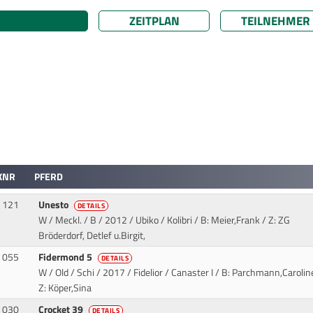
ZEITPLAN
TEILNEHMER
KNR
PFERD
121
Unesto
DETAILS
W / Meckl. / B / 2012 / Ubiko / Kolibri
/ B: Meier,Frank / Z: ZG
Bröderdorf, Detlef u.Birgit,
055
Fidermond 5
DETAILS
W / Old / Schi / 2017 / Fidelior / Canaster I
/ B: Parchmann,Carolin
Z: Köper,Sina
030
Crocket 39
DETAILS