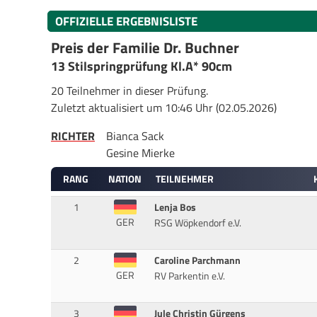
OFFIZIELLE ERGEBNISLISTE
Preis der Familie Dr. Buchner
13 Stilspringprüfung Kl.A* 90cm
20 Teilnehmer in dieser Prüfung.
Zuletzt aktualisiert um 10:46 Uhr (02.05.2026)
RICHTER
Bianca Sack
Gesine Mierke
RANG
NATION
TEILNEHMER
1
Lenja Bos
GER
RSG Wöpkendorf e.V.
2
Caroline Parchmann
GER
RV Parkentin e.V.
3
Jule Christin Gürgens