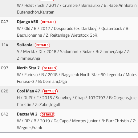
W / Holst / Schi / 2017 / Crumble / Barnaul xx
/ B: Rabe,Annkatrin 
Butenschön,Karsten
047
Django 456
DETAILS
W / Old / B / 2017 / Desperado (ex: Darkboy) / Quaterback
/ B:
Bach,Johanna / Z: Reitanlage Wietstock GbR,
114
Soltania
DETAILS
S / Meckl. / Df / 2018 / Sadomant / Solar
/ B: Zimmer,Anja / Z:
Zimmer,Anja
097
North Star 7
DETAILS
W / Furioso / B / 2018 / Nagycenk North Star-50 Legenda / Motes
Furioso-3
/ B: Demiani,Olga
028
Cool Man 47
DETAILS
H / Dt.Pf / F / 2015 / Sunyboy / Chap
/ 107OT97 / B: Gürgens,Jule
Christin / Z: Zabel,Ingolf
042
Dexter W 2
DETAILS
W / DR / B / 2019 / Da Capo / Mentos Junior
/ B: Burr,Christin / Z:
Wegner,Frank