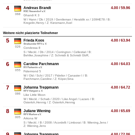
4
Andreas Brandt
4.00 / 59.96
RSC Neuendorf e.V.
068
Ghandi K 3
W / Hann / Db / 2019 / Gentleman / Heraldik xx / 109HE78 / B:
Kregelin,Henry / Z: Kietzmann,Axel
Weitere nicht platzierte Teilnehmer
5
Frieda Koos
4.00 / 63.94
Stralsunder RFV e. V.
026
Condessa 8
S / Meckl. / Db / 2014 / Corrington / Cellestial / B:
Behlke,Josephine / Z: Schmidt & Schmidt GbR,
6
Caroline Parchmann
4.00 / 64.03
RV Parkentin e.V.
055
Fidermond 5
W / Old / Schi / 2017 / Fidelior / Canaster I / B:
Parchmann,Caroline / Z: Köper,Sina
7
Johanna Treppmann
4.00 / 64.72
RFV Vietgest e. V.
086
Like Little Moon
W / Meckl. / Schwb / 2020 / Like Angel / Lazaro / B:
Osterloh,Hennig / Z: Osterloh,Hennig
8
Juliane Wiening
4.00 / 65.69
RFV Marlow e.V.
005
Arkona W
S / Meckl. / B / 2008 / Acordelli / Limborat / B: Wiening,Jens /
Z: Wiening,Jens
9
Johanna Treppmann
4.00 / 72.06