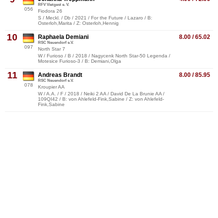
RFV Vietgest e. V.
056
Fiodora 26
S / Meckl. / Db / 2021 / For the Future / Lazaro / B:
Osterloh,Marita / Z: Osterloh,Hennig
10
Raphaela Demiani
8.00 / 65.02
RSC Neuendorf e.V.
097
North Star 7
W / Furioso / B / 2018 / Nagycenk North Star-50 Legenda /
Motesice Furioso-3 / B: Demiani,Olga
11
Andreas Brandt
8.00 / 85.95
RSC Neuendorf e.V.
078
Kroupier AA
W / A.A. / F / 2018 / Neiki 2 AA / David De La Brunie AA /
109QI42 / B: von Ahlefeld-Fink,Sabine / Z: von Ahlefeld-
Fink,Sabine