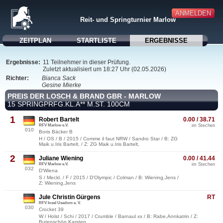
ANMELDEN
Reit- und Springturnier Marlow
ZEITPLAN
STARTLISTE
ERGEBNISSE
Ergebnisse:
11 Teilnehmer in dieser Prüfung.
Zuletzt aktualisiert um 18:27 Uhr (02.05.2026)
Richter:
Bianca Sack
Gesine Mierke
PREIS DER LOSCH & BRAND GBR - MARLOW
15 SPRINGPRFG.KL.A** M.ST. 100CM
1
Robert Bartelt
0.00 / 38.71
RFV Marlow e.V.
im Stechen
010
Boris Bäcker B
H / OS / B / 2015 / Comme il faut NRW / Sandro Star / B: ZG
Maik u.Iris Bartelt, / Z: ZG Maik u.Iris Bartelt,
2
Juliane Wiening
0.00 / 41.44
RFV Marlow e.V.
im Stechen
032
D'Wiena
S / Meckl. / F / 2015 / D'Olympic / Colman / B: Wiening,Jens /
Z: Wiening,Jens
Jule Christin Gürgens
RT
RFV Insel Usedom e. V.
030
Crocket 39
W / Holst / Schi / 2017 / Crumble / Barnaul xx / B: Rabe,Annkatrin / Z:
Butenschön,Karsten