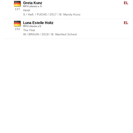
Greta Kunz
EL
RFV Löbnitz e. V.
137
Heidi
S / Hafl. / FUCHS / 2017 / B: Mandy Kunz
Luna Estelle Holtz
EL
RFV Löbnitz e.V.
152
The First
W / BRAUN / 2019 / B: Manfred Scheel