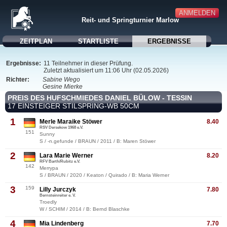
ANMELDEN
Reit- und Springturnier Marlow
ZEITPLAN
STARTLISTE
ERGEBNISSE
Ergebnisse:
11 Teilnehmer in dieser Prüfung.
Zuletzt aktualisiert um 11:06 Uhr (02.05.2026)
Richter:
Sabine Wego
Gesine Mierke
PREIS DES HUFSCHMIEDES DANIEL BÜLOW - TESSIN
17 EINSTEIGER STILSPRING-WB 50CM
1
Merle Maraike Stöwer
8.40
RSV Dersekow 1968 e.V.
151
Sunny
S / -n.gefunde / BRAUN / 2011 / B: Maren Stöwer
2
Lara Marie Werner
8.20
RFV Barth/Rubitz e.V.
142
Merrypa
S / BRAUN / 2020 / Keaton / Quirado / B: Maria Werner
3
159
Lilly Jurczyk
7.80
Bernsteinreiter e. V.
Troedly
W / SCHIM / 2014 / B: Bernd Blaschke
4
Mia Lindenberg
7.70