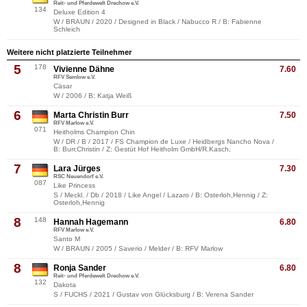
Reit- und Pferdewelt Drechow e.V.
134
Deluxe Edition 4
W / BRAUN / 2020 / Designed in Black / Nabucco R / B: Fabienne
Schleich
Weitere nicht platzierte Teilnehmer
5
178
Vivienne Dähne
7.60
RFV Semlow e.V.
Cäsar
W / 2006 / B: Katja Weiß
6
Marta Christin Burr
7.50
RFV Marlow e.V.
071
Heitholms Champion Chin
W / DR / B / 2017 / FS Champion de Luxe / Heidbergs Nancho Nova /
B: Burr,Christin / Z: Gestüt Hof Heitholm GmbH/R.Kasch,
7
Lara Jürges
7.30
RSC Neuendorf e.V.
087
Like Princess
S / Meckl. / Db / 2018 / Like Angel / Lazaro / B: Osterloh,Hennig / Z:
Osterloh,Hennig
8
148
Hannah Hagemann
6.80
RFV Marlow e.V.
Santo M
W / BRAUN / 2005 / Saverio / Melder / B: RFV Marlow
8
Ronja Sander
6.80
Reit- und Pferdewelt Drechow e.V.
132
Dakota
S / FUCHS / 2021 / Gustav von Glücksburg / B: Verena Sander