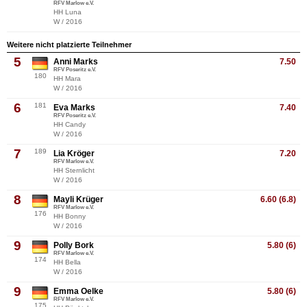
RFV Marlow e.V.
HH Luna
W / 2016
Weitere nicht platzierte Teilnehmer
5
Anni Marks
7.50
RFV Poseritz e.V.
180
HH Mara
W / 2016
6
181
Eva Marks
7.40
RFV Poseritz e.V.
HH Candy
W / 2016
7
189
Lia Kröger
7.20
RFV Marlow e.V.
HH Sternlicht
W / 2016
8
Mayli Krüger
6.60 (6.8)
RFV Marlow e.V.
176
HH Bonny
W / 2016
9
Polly Bork
5.80 (6)
RFV Marlow e.V.
174
HH Bella
W / 2016
9
Emma Oelke
5.80 (6)
RFV Marlow e.V.
175