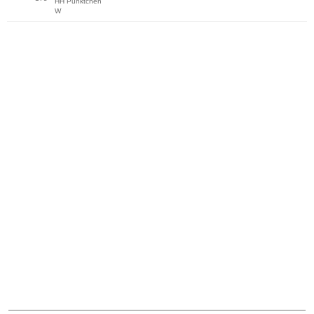
HH Pünktchen
W