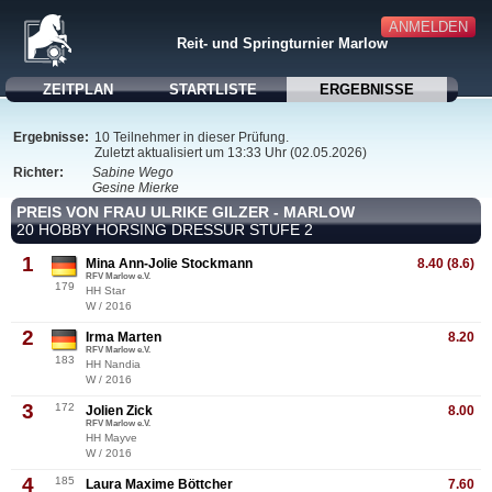
ANMELDEN
Reit- und Springturnier Marlow
ZEITPLAN
STARTLISTE
ERGEBNISSE
Ergebnisse:
10 Teilnehmer in dieser Prüfung.
Zuletzt aktualisiert um 13:33 Uhr (02.05.2026)
Richter:
Sabine Wego
Gesine Mierke
PREIS VON FRAU ULRIKE GILZER - MARLOW
20 HOBBY HORSING DRESSUR STUFE 2
1
Mina Ann-Jolie Stockmann
8.40 (8.6)
RFV Marlow e.V.
179
HH Star
W / 2016
2
Irma Marten
8.20
RFV Marlow e.V.
183
HH Nandia
W / 2016
3
172
Jolien Zick
8.00
RFV Marlow e.V.
HH Mayve
W / 2016
4
185
Laura Maxime Böttcher
7.60