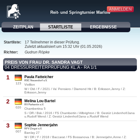
ANMELDEN
Reit- und Springturnier Marlow
ZEITPLAN
STARTLISTE
ERGEBNISSE
Startliste:
17 Teilnehmer in dieser Prüfung.
Zuletzt aktualisiert um 15:32 Uhr (01.05.2026)
Richter:
Gudrun Röpke
PREIS VON FRAU DR. SANDRA VAGT
04 DRESSURREITERPRÜFUNG KL.A - RA 1/1
1
Paula Fatteicher
RSC Neuendorf e.V.
123
Vivillion
W / Old / F / 2021 / Va' Pensiero / Diamond Hit / B: Eriksson,Jenny / Z:
Eriksson,Jenny
2
Melina Lou Bartel
RV Parkentin e.V.
020
Chambertina 5
S / DR / Bsk / 2016 / FS Chambertin / Allbrighton / B: Gestüt Lindenhof/Jana
u.Rudolf Wend / Z: Gestüt Lindenhof/Jana u.Rudolf Wend
3
Sophie Jennerjahn
RFV Zingst e.V.
007
Barclay 27
W / DR / F / 2018 / Baccarat / FS Bossanova / B: Jennerjahn,Anne / Z: