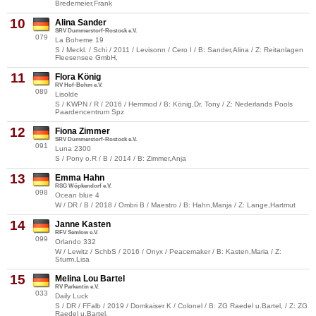
Bredemeier,Frank
10
Alina Sander
SRV Dummerstorf-Rostock e.V.
079
La Boheme 19
S / Meckl. / Schi / 2011 / Levisonn / Cero I / B: Sander,Alina / Z: Reitanlagen
Fleesensee GmbH,
11
Flora König
RV Hof-Bohm e.V.
089
Lisolde
S / KWPN / R / 2016 / Hemmod / B: König,Dr. Tony / Z: Nederlands Pools
Paardencentrum Spz
12
Fiona Zimmer
SRV Dummerstorf-Rostock e.V.
091
Luna 2300
S / Pony o.R / B / 2014 / B: Zimmer,Anja
13
Emma Hahn
RSG Wöpkendorf e.V.
098
Ocean blue 4
W / DR / B / 2018 / Ombri B / Maestro / B: Hahn,Manja / Z: Lange,Hartmut
14
Janne Kasten
RFV Semlow e.V.
099
Orlando 332
W / Lewitz / SchbS / 2016 / Onyx / Peacemaker / B: Kasten,Maria / Z:
Sturm,Lisa
15
Melina Lou Bartel
RV Parkentin e.V.
033
Daily Luck
S / DR / FFalb / 2019 / Domkaiser K / Colonel / B: ZG Raedel u.Bartel, / Z: ZG
Raedel u.Bartel,