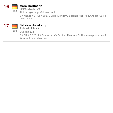
16
Mara Hartmann
RSG Wöpkendorf e.V.
104
Pipi Langstrumpf @ Little Uncl
S / Knabs / BTiSc / 2017 / Little Monday / Sorento / B: Piep,Angela / Z: Hof
Little Uncle,
17
Sabrina Honekamp
Stralsunder RFV e. V.
106
Querida 115
S / DR / F / 2017 / Quaterback's Junior / Pandur / B: Honekamp,Ivonne / Z:
Wandschneider,Mathias