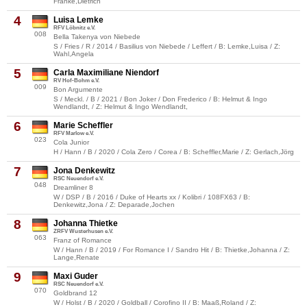
Franke,Dietrich
4
Luisa Lemke
RFV Löbnitz e.V.
008
Bella Takenya von Niebede
S / Fries / R / 2014 / Basilius von Niebede / Leffert / B: Lemke,Luisa / Z:
Wahl,Angela
5
Carla Maximiliane Niendorf
RV Hof-Bohm e.V.
009
Bon Argumente
S / Meckl. / B / 2021 / Bon Joker / Don Frederico / B: Helmut & Ingo
Wendlandt, / Z: Helmut & Ingo Wendlandt,
6
Marie Scheffler
RFV Marlow e.V.
023
Cola Junior
H / Hann / B / 2020 / Cola Zero / Corea / B: Scheffler,Marie / Z: Gerlach,Jörg
7
Jona Denkewitz
RSC Neuendorf e.V.
048
Dreamliner 8
W / DSP / B / 2016 / Duke of Hearts xx / Kolibri / 108FX63 / B:
Denkewitz,Jona / Z: Deparade,Jochen
8
Johanna Thietke
ZRFV Wusterhusen e.V.
063
Franz of Romance
W / Hann / B / 2019 / For Romance I / Sandro Hit / B: Thietke,Johanna / Z:
Lange,Renate
9
Maxi Guder
RSC Neuendorf e.V.
070
Goldbrand 12
W / Holst / B / 2020 / Goldball / Corofino II / B: Maaß,Roland / Z: