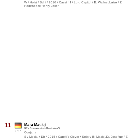
W / Holst / Schi / 2010 / Cassini I / Lord Capitol / B: Wallner,Luise / Z:
Rodenbeck,Henry Josef
11
Mara Maciej
SRV Dummerstorf-Rostock e.V.
027
Conjana
S / Meckl. / Db / 2015 / Catoki's Clever / Solar / B: Maciej,Dr. Josefine / Z: