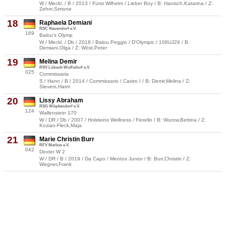
W / Meckl. / B / 2013 / Fürst Wilhelm / Lieber Boy / B: Hanisch,Katarina / Z:
Zehm,Simone
18
Raphaela Demiani
RSC Neuendorf e.V.
169
Balou's Olymp
W / Meckl. / Db / 2018 / Balou Peggio / D'Olympic / 108UJ29 / B:
Demiani,Olga / Z: Wöst,Peter
19
Melina Demir
RSV Lübeck-Wulfsdorf e.V.
025
Commissaria
S / Hann / B / 2014 / Commissario / Casiro I / B: Demir,Melina / Z:
Sievers,Harm
20
Lissy Abraham
RSG Wöpkendorf e.V.
124
Wallenstein 170
W / DR / Db / 2007 / Holsteins Wellness / Fiorello / B: Wurow,Bettina / Z:
Kozian-Fleck,Maja
21
Marie Christin Burr
RFV Marlow e.V.
042
Dexter W 2
W / DR / B / 2019 / Da Capo / Mentos Junior / B: Burr,Christin / Z:
Wegner,Frank