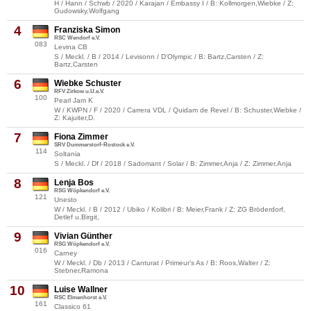
H / Hann / Schwb / 2020 / Karajan / Embassy I / B: Kollmorgen,Wiebke / Z:
Gudowsky,Wolfgang
4
Franziska Simon
RSC Wendorf e.V.
083
Levina CB
S / Meckl. / B / 2014 / Levisonn / D'Olympic / B: Bartz,Carsten / Z:
Bartz,Carsten
6
Wiebke Schuster
RFV Zirkow u.U.e.V.
100
Pearl Jam K
W / KWPN / F / 2020 / Carrera VDL / Quidam de Revel / B: Schuster,Wiebke /
Z: Kajuiter,D.
7
Fiona Zimmer
SRV Dummerstorf-Rostock e.V.
114
Soltania
S / Meckl. / Df / 2018 / Sadomant / Solar / B: Zimmer,Anja / Z: Zimmer,Anja
8
Lenja Bos
RSG Wöpkendorf e.V.
121
Unesto
W / Meckl. / B / 2012 / Ubiko / Kolibri / B: Meier,Frank / Z: ZG Bröderdorf,
Detlef u.Birgit,
9
Vivian Günther
RSG Wöpkendorf e.V.
016
Carney
W / Meckl. / Db / 2013 / Canturat / Primeur's As / B: Roos,Walter / Z:
Stebner,Ramona
10
Luise Wallner
RSC Elmenhorst e.V.
161
Classico 61