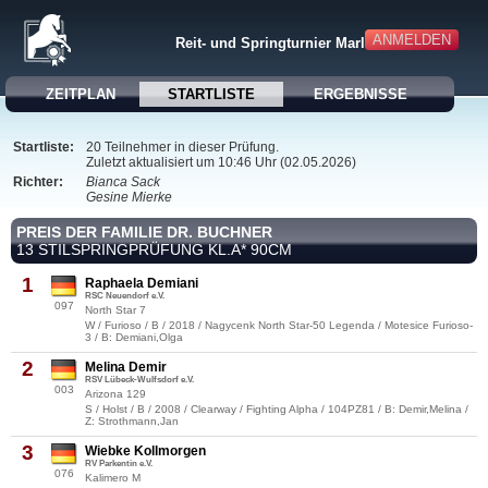
ANMELDEN
Reit- und Springturnier Marlow
ZEITPLAN
STARTLISTE
ERGEBNISSE
Startliste:
20 Teilnehmer in dieser Prüfung.
Zuletzt aktualisiert um 10:46 Uhr (02.05.2026)
Richter:
Bianca Sack
Gesine Mierke
PREIS DER FAMILIE DR. BUCHNER
13 STILSPRINGPRÜFUNG KL.A* 90CM
1
Raphaela Demiani
RSC Neuendorf e.V.
097
North Star 7
W / Furioso / B / 2018 / Nagycenk North Star-50 Legenda / Motesice Furioso-
3 / B: Demiani,Olga
2
Melina Demir
RSV Lübeck-Wulfsdorf e.V.
003
Arizona 129
S / Holst / B / 2008 / Clearway / Fighting Alpha / 104PZ81 / B: Demir,Melina /
Z: Strothmann,Jan
3
Wiebke Kollmorgen
RV Parkentin e.V.
076
Kalimero M