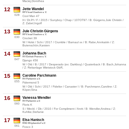
Maciej,Dorothea
12
Jette Wandel
RFV Insel Usedom e. V.
028
Cool Man 47
H / Dt.Pf / F / 2015 / Sunyboy / Chap / 107OT97 / B: Gürgens,Jule Christin /
Z: Zabel,Ingolf
13
Jule Christin Gürgens
RFV Insel Usedom e. V.
030
Crocket 39
W / Holst / Schi / 2017 / Crumble / Barnaul xx / B: Rabe,Annkatrin / Z:
Butenschön,Karsten
14
Johanna Bach
RV Einheit Prerow e. V.
047
Django 456
W / Old / B / 2017 / Desperado (ex: Darkboy) / Quaterback / B: Bach,Johanna
/ Z: Reitanlage Wietstock GbR,
15
Caroline Parchmann
RV Parkentin e.V.
055
Fidermond 5
W / Old / Schi / 2017 / Fidelior / Canaster I / B: Parchmann,Caroline / Z:
Köper,Sina
16
Vanessa Wendler
RV Parkentin e.V.
060
Floris K
S / Meckl. / Db / 2010 / For Compliment / Anrit / B: Wendler,Andrea / Z:
Kuhlke,Stefanie
17
Elsa Hanisch
RSG Wöpkendorf e.V.
061
Fosco 3