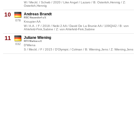
W / Meckl. / Schwb / 2020 / Like Angel / Lazaro / B: Osterloh,Hennig / Z:
Osterloh,Hennig
10
Andreas Brandt
RSC Neuendorf e.V.
078
Kroupier AA
W / A.A. / F / 2018 / Neiki 2 AA / David De La Brunie AA / 109QI42 / B: von
Ahlefeld-Fink,Sabine / Z: von Ahlefeld-Fink,Sabine
11
Juliane Wiening
RFV Marlow e.V.
032
D'Wiena
S / Meckl. / F / 2015 / D'Olympic / Colman / B: Wiening,Jens / Z: Wiening,Jens