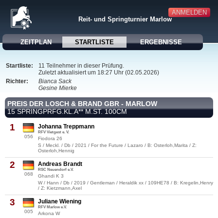
ANMELDEN
Reit- und Springturnier Marlow
ZEITPLAN
STARTLISTE
ERGEBNISSE
Startliste:
11 Teilnehmer in dieser Prüfung.
Zuletzt aktualisiert um 18:27 Uhr (02.05.2026)
Richter:
Bianca Sack
Gesine Mierke
PREIS DER LOSCH & BRAND GBR - MARLOW
15 SPRINGPRFG.KL.A** M.ST. 100CM
1
Johanna Treppmann
RFV Vietgest e. V.
056
Fiodora 26
S / Meckl. / Db / 2021 / For the Future / Lazaro / B: Osterloh,Marita / Z:
Osterloh,Hennig
2
Andreas Brandt
RSC Neuendorf e.V.
068
Ghandi K 3
W / Hann / Db / 2019 / Gentleman / Heraldik xx / 109HE78 / B: Kregelin,Henry
/ Z: Kietzmann,Axel
3
Juliane Wiening
RFV Marlow e.V.
005
Arkona W