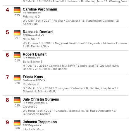
S / Meckl. / B / 2008 / Acordelli / Limborat / B: Wiening,Jens / Z: Wiening,Jens
4
Caroline Parchmann
RV Parkentin e.V.
055
Fidermond 5
W / Old / Schi / 2017 / Fidelior / Canaster I / B: Parchmann,Caroline / Z:
Köper,Sina
5
Raphaela Demiani
RSC Neuendorf e.V.
097
North Star 7
W / Furioso / B / 2018 / Nagycenk North Star-50 Legenda / Motesice Furioso-
3 / B: Demiani,Olga
6
Robert Bartelt
RFV Marlow e.V.
010
Boris Bäcker B
H / OS / B / 2015 / Comme il faut NRW / Sandro Star / B: ZG Maik u.Iris
Bartelt, / Z: ZG Maik u.Iris Bartelt,
7
Frieda Koos
Stralsunder RFV e. V.
026
Condessa 8
S / Meckl. / Db / 2014 / Corrington / Cellestial / B: Behlke,Josephine / Z:
Schmidt & Schmidt GbR,
8
Jule Christin Gürgens
RFV Insel Usedom e. V.
030
Crocket 39
W / Holst / Schi / 2017 / Crumble / Barnaul xx / B: Rabe,Annkatrin / Z:
Butenschön,Karsten
9
Johanna Treppmann
RFV Vietgest e. V.
086
Like Little Moon