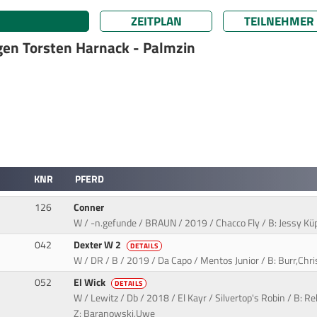
ZEITPLAN
TEILNEHMER
ngen Torsten Harnack - Palmzin
KNR
PFERD
126
Conner
W / -n.gefunde / BRAUN / 2019 / Chacco Fly / B: Jessy Kü
042
Dexter W 2
DETAILS
W / DR / B / 2019 / Da Capo / Mentos Junior / B: Burr,Chri
052
El Wick
DETAILS
W / Lewitz / Db / 2018 / El Kayr / Silvertop's Robin / B: Re
Z: Baranowski,Uwe