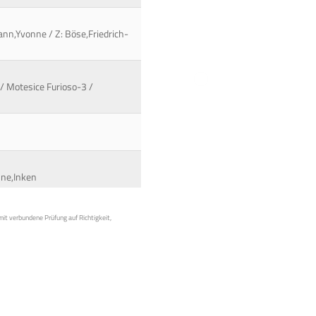
ann,Yvonne / Z: Böse,Friedrich-
/ Motesice Furioso-3 /
öhne,Inken
mit verbundene Prüfung auf Richtigkeit,