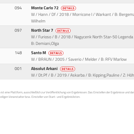
094
Monte Carlo 72
DETAILS
W / Hann / Df / 2018 / Morricone I / Warkant / B: Bergem
Wilhelm
097
North Star 7
DETAILS
W / Furioso / B / 2018 / Nagycenk North Star-50 Legenda 
B: Demiani,Olga
148
Santo M
DETAILS
W / BRAUN / 2005 / Saverio / Melder / B: RFV Marlow
001
Absolut Arkani
DETAILS
W / Dt.Pf / B / 2019 / Askarba / B: Kipping,Pauline / Z: H
st eine Plattform, ausschließlich zur Veröffentlichung von Ergebnissen. Das Einstellen der Ergebnisse und da
weiligen Veranstalter bzw. Einsteller von Start- und Ergebnislisten.