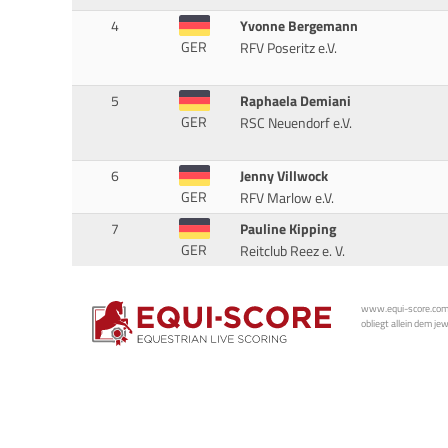
4
Yvonne Bergemann
GER
RFV Poseritz e.V.
5
Raphaela Demiani
GER
RSC Neuendorf e.V.
6
Jenny Villwock
GER
RFV Marlow e.V.
7
Pauline Kipping
GER
Reitclub Reez e. V.
www.equi-score.com i
obliegt allein dem je