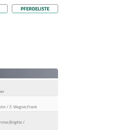
PFERDELISTE
per
stin / Z: Wegner,Frank
hmer,Brigitte /