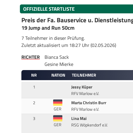
OFFIZIELLE STARTLISTE
Preis der Fa. Bauservice u. Dienstleistu
19 Jump and Run 50cm
7 Teilnehmer in dieser Prüfung.
Zuletzt aktualisiert um 18:27 Uhr (02.05.2026)
RICHTER
Bianca Sack
Gesine Mierke
NR
NATION
TEILNEHMER
1
Jessy Küper
RFV Marlow e.V.
2
Marta Christin Burr
GER
RFV Marlow e.V.
3
Lina Mai
GER
RSG Wöpkendorf e.V.