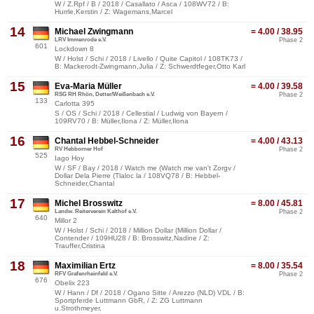
W / Z.Rpf / B / 2018 / Casallato / Asca / 108WV72 / B:
Hurrle,Kerstin / Z: Wagemans,Marcel
14
Michael Zwingmann
= 4.00 / 38.95
LRV Immenrode e.V.
Phase 2
601
Lockdown 8
W / Holst / Schi / 2018 / Livello / Quite Capitol / 108TK73 /
B: Mackerodt-Zwingmann,Julia / Z: Schwerdtfeger,Otto Karl
15
Eva-Maria Müller
= 4.00 / 39.58
RSG RH Rhön, Detter/Weißenbach e.V.
Phase 2
133
Carlotta 395
S / OS / Schi / 2018 / Cellestial / Ludwig von Bayern /
109RV70 / B: Müller,Ilona / Z: Müller,Ilona
16
Chantal Hebbel-Schneider
= 4.00 / 43.13
RV Hebborner Hof
Phase 2
525
Iago Hoy
W / SF / Bay / 2018 / Watch me (Watch me van't Zorgv /
Dollar Dela Pierre (Tlaloc la / 108VQ78 / B: Hebbel-
Schneider,Chantal
17
Michel Brosswitz
= 8.00 / 45.81
Landw. Reiterverein Kalthof e.V.
Phase 2
640
Millor 2
W / Holst / Schi / 2018 / Million Dollar (Million Dollar /
Contender / 109HU28 / B: Brosswitz,Nadine / Z:
Trauffer,Cristina
18
Maximilian Ertz
= 8.00 / 35.54
RFV Grafenrheinfeld e.V.
Phase 2
676
Obelix 223
W / Hann / Df / 2018 / Ogano Sitte / Arezzo (NLD) VDL / B:
Sportpferde Luttmann GbR, / Z: ZG Luttmann
u.Strothmeyer,