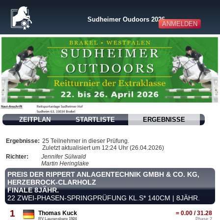
Sudheimer Oudoors 2026
ANMELDEN
ZEITPLAN
STARTLISTE
ERGEBNISSE
Ergebnisse:
25 Teilnehmer in dieser Prüfung.
Zuletzt aktualisiert um 12:24 Uhr (26.04.2026)
Richter:
Jennifer Sülwald
Martin Heringlake
PREIS DER RIPPERT ANLAGENTECHNIK GMBH & CO. KG,
HERZEBROCK-CLARHOLZ
FINALE 8JÄHR.
22 ZWEI-PHASEN-SPRINGPRÜFUNG KL.S* 140CM | 8JÄHR.
1
Thomas Kuck
= 0.00 / 31.28
RV Laurensberg 1924
Phase 2