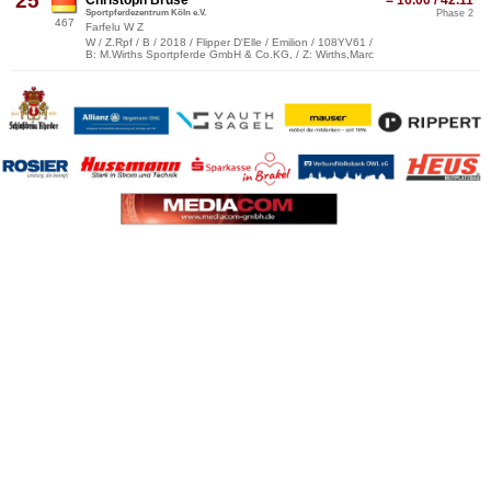
25
Sportpferdezentrum Köln e.V.
Phase 2
467
Farfelu W Z
W / Z.Rpf / B / 2018 / Flipper D'Elle / Emilion / 108YV61 /
B: M.Wirths Sportpferde GmbH & Co.KG, / Z: Wirths,Marc