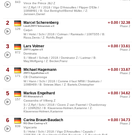
843
Vince the Prince J&J Z
H / Z.Rpf / F / 2018 / Vigo D'Arsouilles / Flipper D'Elle /
108WH91 / B: Gut Beringhof/Bernd Müller, / Z:
Janssen,Daniel
2
Marcel Scherenberg
= 0.00 / 32.38
Ländl.ZRFV Volmarstein e.V.
Phase 2
126
Carjun
W / Holst / Schi / 2018 / Colman / Ramirado / 108TS55 / B:
Rizza,Denis / Z: Rohlfs,Birgit
3
Lars Volmer
= 0.00 / 33.61
ZRFV Legden e.V.
Phase 2
872
Dominata
S / Westf / Schwb / 2018 / Dominator Z / Larimar / B:
May,Wolfgang / Z: Becker,Franz
4
Michael Hagemann
= 0.00 / 33.67
ZRFV Appelhülsen e.V.
Phase 2
171
CB Chattanooga
W / Hann / Schi / 2018 / Comme il faut NRW / Stakkato /
109BH09 / B: Striewe,Marc / Z: Bartels,Christopher
5
Markus Engelhard
= 0.00 / 34.62
RV Altenautal e.V.
Phase 2
157
Cassandra of Vilberg Z
S / Z.Rpf / Schi / 2018 / Cicero Z van Paemel / Chardonnay
Z / 109RZ62 / B: Klaveness-Holmen,Karianne / Z:
Klaveness-Holmen,Karianne
6
Carina Braun-Baudach
= 0.00 / 34.73
RG Ober-Castrop e.V.
Phase 2
839
Vigacarta
S / Holst / Schi / 2018 / Vigo D'Arsouilles / Cayado /
109FJ56 / B: Gut Altenhain/Dirk Baudach, / Z: Baudach,Ralf