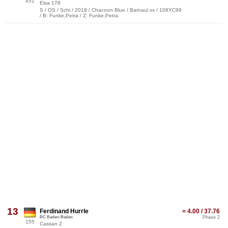
451
Elsa 178
S / OS / Schi / 2018 / Chacoon Blue / Barnaul xx / 108YC99
/ B: Funke,Petra / Z: Funke,Petra
13
Ferdinand Hurrle
= 4.00 / 37.76
RC Baden-Baden
Phase 2
155
Cassan Z