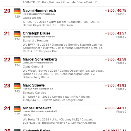
108MF31 / B: Prior,Matthias / Z: van der Vinne-Brisko,D.
20
Naomi Himmelreich
= 8.00 / 40.75
RV Montabaur-Horressen e.V.
Phase 2
720
Qiwas Dream
S / OS / B / 2018 / Quiwi Dream / Concreto / 109FI24 / B:
Dennis Heyer Horses, / Z: Teller,Sven
21
Christoph Brüse
= 8.00 / 41.57
Sportpferdezentrum Köln e.V.
Phase 2
754
Samurai d'Houtem
W / BWP / B / 2018 / Diamant de Semilly / Kashmir van het
Schuttershof / 108YV50 / B: M.Wirths Sportpferde GmbH &
Co.KG, / Z: Coppens,Paul
22
Marcel Scherenberg
= 8.00 / 42.58
Ländl.ZRFV Volmarstein e.V.
Phase 2
254
Claus Cornet S
W / Westf / Schwb / 2018 / Cornet Obolensky (ex: Windows /
Diarado / 109HX01 / B: BG Scherenberg/Di Carlo, / Z:
Scherenberg,Klaus
23
Marc Striewe
= 8.00 / 43.81
RSV Auf Klein Varlingen e.V.
Phase 2
783
Striewes Candice
S / Westf / B / 2018 / Comme il faut NRW / Toulon /
109QA44 / B: Striewe,Marc / Z: Kröger,Bernd
24
Michel Brosswitz
= 8.00 / 44.13
Landw. Reiterverein Kalthof e.V.
Phase 2
812
Ulli GL
W / Holst / B / 2018 / Uriko (Clooney NLD) / Cascari /
108YD35 / B: Brosswitz,Nadine / Z: Lohmann,Gabriele
Christoph Brüse
= 16.00 / 42.11