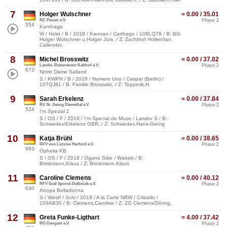
7
Holger Wulschner
= 0.00 / 35.01
RC Passin e.V.
Phase 2
554
Kanthago
W / Holst / B / 2018 / Kannan / Carthago / 108LQ78 / B: BG
Holger Wulschner u.Holger Jürs, / Z: Zuchthof Hollen/Ian
Callender,
8
Michel Brosswitz
= 0.00 / 37.02
Landw. Reiterverein Kalthof e.V.
Phase 2
672
Notre Dame Salland
S / KWPN / B / 2018 / Numero Uno / Caspar (Berlin) /
107QJ81 / B: Familie Brosswitz, / Z: Tepperik,H.
9
Sarah Erkelenz
= 0.00 / 37.84
RV St. Georg Diemeltal e.V.
Phase 2
524
I'm Spezial 2
S / OS / F / 2018 / I'm Special de Muze / Landor S / B:
Schwedes/Erkelenz GBR, / Z: Schwedes,Hans-Georg
10
Katja Brühl
= 0.00 / 38.65
RFV von Lützow Herford e.V.
Phase 2
693
Ophelia KB
S / OS / F / 2018 / Ogano Sitte / Waitaki / B:
Brinkmann,Klaus / Z: Brinkmann,Klaus
11
Caroline Clemens
= 0.00 / 40.12
RFV Graf Sporck Delbrück e.V.
Phase 2
030
Atropa Belladonna
S / Westf / Schi / 2018 / A la Carte NRW / Cristallo /
109AB30 / B: Clemens,Caroline / Z: ZG Clemens/Döring,
12
Greta Funke-Ligthart
= 4.00 / 37.42
RG Dangast e.V.
Phase 2