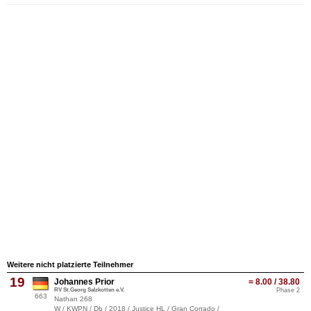
Weitere nicht platzierte Teilnehmer
19
Johannes Prior
= 8.00 / 38.80
RV St.Georg Salzkotten e.V.
Phase 2
663
Nathan 268
W / KWPN / Db / 2018 / Justice HL / Gran Corrado /