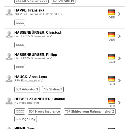
171
CB Chattanooga
814
Un Ami 10
HAPPE, Franziska
ZRFV SC Blau Weiss Ostenland e.V.
GER
XXXX
HASSENBÜRGER, Christoph
Ländl.ZRFV Volmarstein e.V.
GER
XXXX
HASSENBÜRGER, Philipp
Ländl.ZRFV Volmarstein e.V.
GER
XXXX
HAUCK, Anna-Lena
RFV Fürstenwald e.V.
GER
009
Adorator 3
779
Stalina 3
HEBBEL-SCHNEIDER, Chantal
RV Hebborner Hof
GER
XXXX
504
Hauts Insurance
767
Shirley vom Rahmannshof Z
525
Iago Hoy
HEINE, Jens