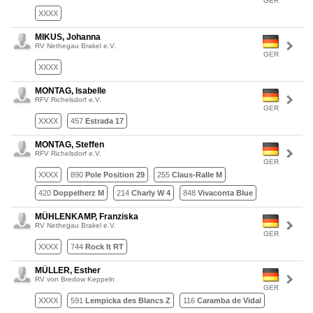
GER
XXXX
MIKUS, Johanna
RV Nethegau Brakel e.V.
GER
XXXX
MONTAG, Isabelle
RFV Richelsdorf e.V.
GER
XXXX
457
Estrada 17
MONTAG, Steffen
RFV Richelsdorf e.V.
GER
XXXX
890
Pole Position 29
255
Claus-Ralle M
420
Doppelherz M
214
Charly W 4
848
Vivaconta Blue
MÜHLENKAMP, Franziska
RV Nethegau Brakel e.V.
GER
XXXX
744
Rock It RT
MÜLLER, Esther
RV von Bredow Keppeln
GER
XXXX
591
Lempicka des Blancs Z
116
Caramba de Vidal