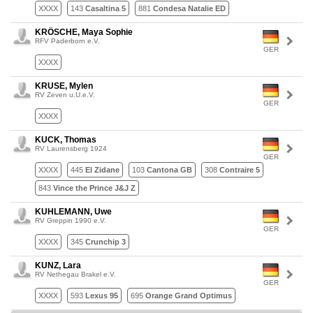
XXXX
143
Casaltina 5
881
Condesa Natalie ED
KRÖSCHE, Maya Sophie
RFV Paderborn e.V.
GER
XXXX
KRUSE, Mylen
RV Zeven u.U.e.V.
GER
XXXX
KUCK, Thomas
RV Laurensberg 1924
GER
XXXX
445
El Zidane
103
Cantona GB
308
Contraire 5
843
Vince the Prince J&J Z
KUHLEMANN, Uwe
RV Greppin 1990 e.V.
GER
XXXX
345
Crunchip 3
KUNZ, Lara
RV Nethegau Brakel e.V.
GER
XXXX
593
Lexus 95
695
Orange Grand Optimus