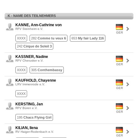
K - NAME DES TEILNEHMERS
KANNE, Ann-Cathrine von
RFV Steinheim e.V.
GER
XXXX
282
Comme tu veux 6
653
My fair Lady 116
242
Cirque de Soleil 3
KASSNER, Nadine
RFV Cherusker e.V.
GER
XXXX
305
Conthembassy
KAUFHOLD, Chayenne
LRV Immenrode e.V.
GER
XXXX
KERSTING, Jan
RFV Büren e.V.
GER
195
Chacs Flying Girl
KILIAN, Ilena
RV Haiger-Rodenbach e.V.
GER