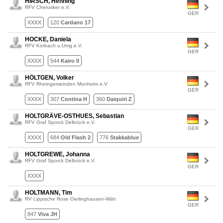
HIRSCH, Henning
RFV Cherusker e.V.
GER
XXXX
120
Cardano 17
HOCKE, Daniela
RFV Korbach u.Umg.e.V.
GER
XXXX
544
Kairo II
HÖLTGEN, Volker
RFV Rheingemeinden Monheim e.V
GER
XXXX
307
Contina H
360
Daiquiri Z
HOLTGRÄVE-OSTHUES, Sebastian
RFV Graf Sporck Delbrück e.V.
GER
XXXX
684
Old Flash 2
776
Stakkablue
HOLTGREWE, Johanna
RFV Graf Sporck Delbrück e.V.
GER
XXXX
HOLTMANN, Tim
RV Lippische Rose Oerlinghausen-Wäh
GER
847
Viva JH