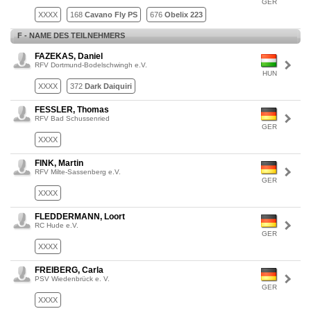
GER
XXXX
168
Cavano Fly PS
676
Obelix 223
F - NAME DES TEILNEHMERS
FAZEKAS, Daniel
RFV Dortmund-Bodelschwingh e.V.
HUN
XXXX
372
Dark Daiquiri
FESSLER, Thomas
RFV Bad Schussenried
GER
XXXX
FINK, Martin
RFV Milte-Sassenberg e.V.
GER
XXXX
FLEDDERMANN, Loort
RC Hude e.V.
GER
XXXX
FREIBERG, Carla
PSV Wiedenbrück e. V.
GER
XXXX