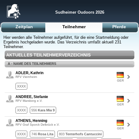
Sudheimer Oudoors 2026
Zeitplan
Teilnehmer
Pferde
Hier werden alle Teilnehmer aufgeführt, für die eine Startmeldung oder
Ergebnis hochgeladen wurde. Das Verzeichnis umfaßt aktuell 231
Teilnehmer.
AKTUELLES TEILNEHMERVERZEICHNIS
A - NAME DES TEILNEHMERS
ADLER, Kathrin
RFV Viernheim
GER
XXXX
ANDREE, Stefanie
RFV Marsberg e.V.
GER
XXXX
556
Kara Mia 9
ATHENS, Henning
RFV Graf Sporck Delbrück e.V.
GER
XXXX
746
Rosa Lita
803
Tenterhofs Cantuccini