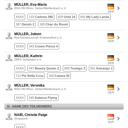
MÜLLER, Eva-Maria
RSG RH Rhön, Detter/Weißenbach e.V.
GER
XXXX
133
Carlotta 395
829
Uriel 14
655
My Lady Landa
387
Derulo 2
180
Chac du Rouet
MÜLLER, Joleen
Reit-Gemeinschaft Schimmelhof e.V.
GER
XXXX
343
Crown Prince 4
MÜLLER, Kathrin
ZRFV Voßwinkel e.V.
GER
XXXX
047
Beauty Queen Z
809
Toulago 3
551
Kanango 2
712
Piú Bella Cosa
160
Catana 30
MÜLLER, Veronika
RSG RH Rhön, Detter/Weißenbach e.V.
GER
XXXX
545
Kalence Flying
N - NAME DES TEILNEHMERS
NAIR, Christie Paige
Singapore
SGP
XXXX