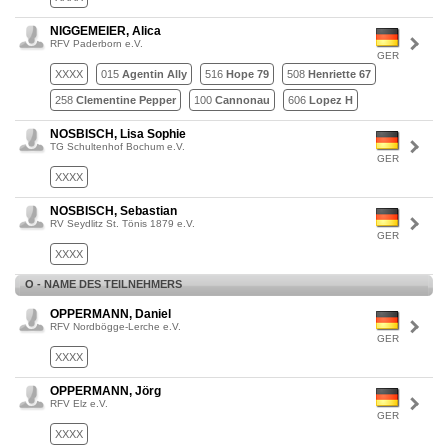
NIGGEMEIER, Alica
RFV Paderborn e.V.
GER
XXXX
015
Agentin Ally
516
Hope 79
508
Henriette 67
258
Clementine Pepper
100
Cannonau
606
Lopez H
NOSBISCH, Lisa Sophie
TG Schultenhof Bochum e.V.
GER
XXXX
NOSBISCH, Sebastian
RV Seydlitz St. Tönis 1879 e.V.
GER
XXXX
O - NAME DES TEILNEHMERS
OPPERMANN, Daniel
RFV Nordbögge-Lerche e.V.
GER
XXXX
OPPERMANN, Jörg
RFV Elz e.V.
GER
XXXX