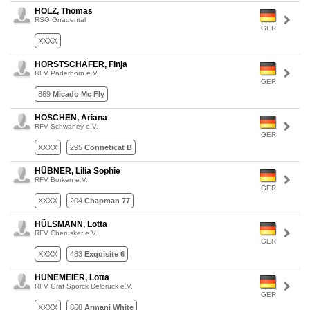
HOLZ, Thomas
RSG Gnadental
GER
XXXX
HORSTSCHÄFER, Finja
RFV Paderborn e.V.
GER
869
Micado Mc Fly
HÖSCHEN, Ariana
RFV Schwaney e.V.
GER
XXXX
295
Conneticat B
HÜBNER, Lilia Sophie
RFV Borken e.V.
GER
XXXX
204
Chapman 77
HÜLSMANN, Lotta
RFV Cherusker e.V.
GER
XXXX
463
Exquisite 6
HÜNEMEIER, Lotta
RFV Graf Sporck Delbrück e.V.
GER
XXXX
868
Armani White