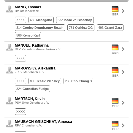
MANG, Thomas
RV Dreiländereck
GER
XXXX
639
Messgano
532
Isaac vd Bisschop
314
Cooley Drumhanny Beach
731
Quirina GG
493
Grand Zara
566
Kenzo Karl
MANUEL, Katharina
RFV Paderborn-Neuenbeken e.V.
GER
XXXX
MAROWSKY, Alexandra
ZRFV Medebach e. V.
GER
XXXX
805
Tessie Weasley
235
Cho Chang 3
324
Cornelius Fudge
MARTSCH, Kevin
PSV Syke-Osterholz e.V.
GER
XXXX
MAUBACH-GRISCHKAT, Vanessa
RFV Cherusker e.V.
GER