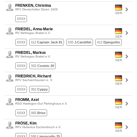
FRENKEN, Christina
RFV Deutschritter Düren 1926
GER
XXXX
FRIEDEL, Anna-Marie
RV Nethegau Brakel e.V.
GER
XXXX
112
Captain Jack 81
535
J.Candillet
412
Djangolito
FRIEDEL, Markus
RV Nethegau Brakel e.V.
GER
XXXX
332
Cosmic 20
FRIEDRICH, Richard
RFV Sachsenhausen e. V.
GER
XXXX
352
Cyppy
FROMM, Axel
RSG Hattingen-Gut Flehinghaus e.V.
GER
XXXX
065
Brixx
FRÖSE, Kim
RFV Hubertus Eschenbruch e.V.
GER
XXXX
595
Limoncello 25