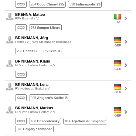
XXXX
264
Coco Chanel 295
530
Indianapolis 23
BRENNA, Matteo
RFV Extertal e.V.
ITA
XXXX
763
Semper Libere
BRINKMANN, Jörg
PferdeSV (PSV) Steinhagen-Brockhage
GER
206
Charis B
175
Cella JB
BRINKMANN, Klaus
RFV von Lützow Herford e.V.
GER
XXXX
BRINKMANN, Lena
RV Nethegau Brakel e.V.
GER
XXXX
025
Aragorn's Kolibri B
BRINKMANN, Markus
RFV von Lützow Herford e.V.
GER
XXXX
188
Chaccolensky
014
Agathon du Seigneur
076
Calgary Stampede