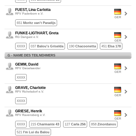
FUEST, Lina Carlotta
RFV Paderborn e.V.
GER
651
Moritz van't Paradijs
FUNKE-LIGTHART, Greta
RG Dangast e.V.
GER
XXXX
037
Balou's Griselda
190
Chacoonetta
451
Elsa 178
G - NAME DES TEILNEHMERS
GEMM, David
RFV Gieselwerder
GER
XXXX
GRAVE, Charlotte
RFV Richelsdorf e.V.
GER
XXXX
GRIESE, Henrik
RFV Ravensberg e.V.
GER
XXXX
215
Charmante 43
127
Carla 256
858
Zinordanos
521
I'm Lui du Balou