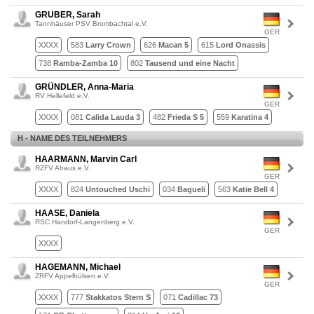
GRUBER, Sarah
Tannhäuser PSV Brombachtal e.V.
GER
XXXX
583
Larry Crown
626
Macan 5
615
Lord Onassis
738
Ramba-Zamba 10
802
Tausend und eine Nacht
GRÜNDLER, Anna-Maria
RV Hellefeld e.V.
GER
XXXX
081
Calida Lauda 3
482
Frieda S 5
559
Karatina 4
H - NAME DES TEILNEHMERS
HAARMANN, Marvin Carl
RZFV Ahaus e.V.
GER
XXXX
824
Untouched Uschi
034
Bagueli
563
Katie Bell 4
HAASE, Daniela
RSC Handorf-Langenberg e.V.
GER
XXXX
HAGEMANN, Michael
ZRFV Appelhülsen e.V.
GER
XXXX
777
Stakkatos Stern S
071
Cadillac 73