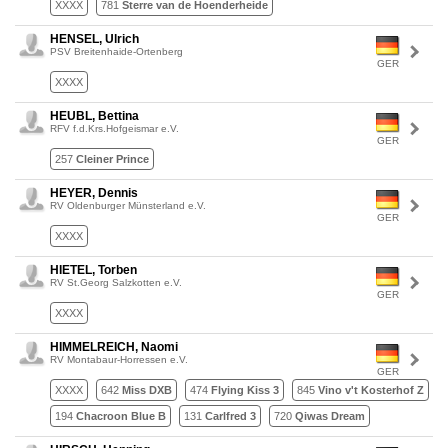
XXXX
781
Sterre van de Hoenderheide
HENSEL, Ulrich
PSV Breitenhaide-Ortenberg
GER
XXXX
HEUBL, Bettina
RFV f.d.Krs.Hofgeismar e.V.
GER
257
Cleiner Prince
HEYER, Dennis
RV Oldenburger Münsterland e.V.
GER
XXXX
HIETEL, Torben
RV St.Georg Salzkotten e.V.
GER
XXXX
HIMMELREICH, Naomi
RV Montabaur-Horressen e.V.
GER
XXXX
642
Miss DXB
474
Flying Kiss 3
845
Vino v't Kosterhof Z
194
Chacroon Blue B
131
Carlfred 3
720
Qiwas Dream