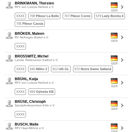
BRINKMANN, Thorsten
RFV von Lützow Herford e.V.
GER
XXXX
708
Pikeur La Belle
707
Pikeur Conte
579
Lady Bonita 4
705
Pikeur Cassia
BRÖKER, Maleen
RV Nethegau Brakel e.V.
GER
XXXX
BROSSWITZ, Michel
Landw. Reiterverein Kalthof e.V.
GER
XXXX
640
Millor 2
812
Ulli GL
672
Notre Dame Salland
BRÜHL, Katja
RFV von Lützow Herford e.V.
GER
XXXX
693
Ophelia KB
BRÜSE, Christoph
Sportpferdezentrum Köln e.V.
GER
XXXX
BUSCH, Malte
RFV Haar-Möhne e.V.
GER