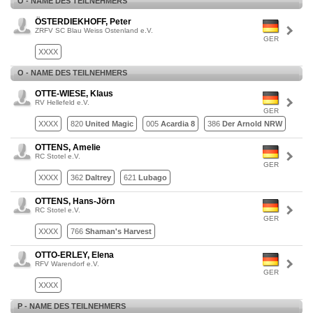
Ö - NAME DES TEILNEHMERS
ÖSTERDIEKHOFF, Peter
ZRFV SC Blau Weiss Ostenland e.V.
GER
XXXX
O - NAME DES TEILNEHMERS
OTTE-WIESE, Klaus
RV Hellefeld e.V.
GER
XXXX
820
United Magic
005
Acardia 8
386
Der Arnold NRW
OTTENS, Amelie
RC Stotel e.V.
GER
XXXX
362
Daltrey
621
Lubago
OTTENS, Hans-Jörn
RC Stotel e.V.
GER
XXXX
766
Shaman's Harvest
OTTO-ERLEY, Elena
RFV Warendorf e.V.
GER
XXXX
P - NAME DES TEILNEHMERS