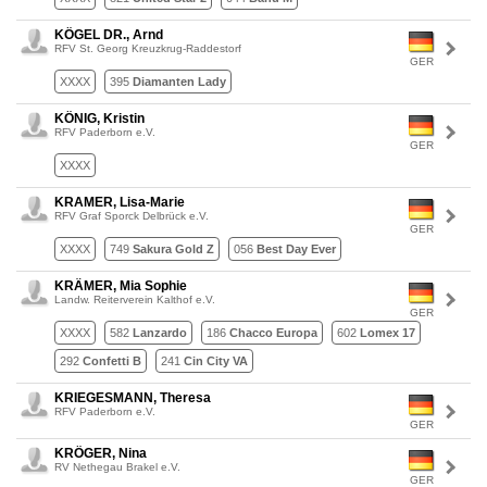
KÖGEL DR., Arnd
RFV St. Georg Kreuzkrug-Raddestorf
GER
XXXX
395
Diamanten Lady
KÖNIG, Kristin
RFV Paderborn e.V.
GER
XXXX
KRAMER, Lisa-Marie
RFV Graf Sporck Delbrück e.V.
GER
XXXX
749
Sakura Gold Z
056
Best Day Ever
KRÄMER, Mia Sophie
Landw. Reiterverein Kalthof e.V.
GER
XXXX
582
Lanzardo
186
Chacco Europa
602
Lomex 17
292
Confetti B
241
Cin City VA
KRIEGESMANN, Theresa
RFV Paderborn e.V.
GER
KRÖGER, Nina
RV Nethegau Brakel e.V.
GER