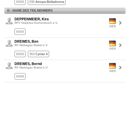
XXXX
030
Atropa Belladonna
D - NAME DES TEILNEHMERS
DEPPENMEIER, Kira
RFV Hubertus Eschenbruch e.V.
GER
XXXX
DREWES, Ben
RV Nethegau Brakel e.V.
GER
XXXX
353
Cyriax 4
DREWES, Bernd
RV Nethegau Brakel e.V.
GER
XXXX