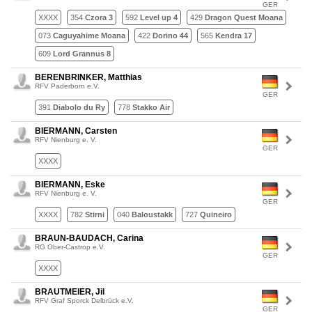
GER
XXXX
354
Czora 3
592
Level up 4
429
Dragon Quest Moana
073
Caguyahime Moana
422
Dorino 44
565
Kendra 17
609
Lord Grannus 8
BERENBRINKER, Matthias
RFV Paderborn e.V.
GER
391
Diabolo du Ry
778
Stakko Air
BIERMANN, Carsten
RFV Nienburg e. V.
GER
XXXX
BIERMANN, Eske
RFV Nienburg e. V.
GER
XXXX
782
Stirni
040
Baloustakk
727
Quineiro
BRAUN-BAUDACH, Carina
RG Ober-Castrop e.V.
GER
XXXX
BRAUTMEIER, Jil
RFV Graf Sporck Delbrück e.V.
GER