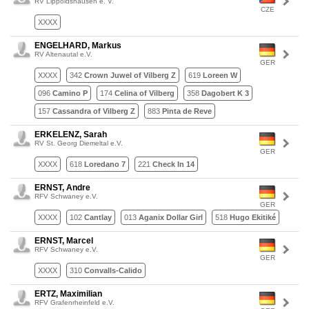
RV Lippoldshausen e. V.
CZE
XXXX
ENGELHARD, Markus
RV Altenautal e.V.
GER
XXXX
342
Crown Juwel of Vilberg Z
619
Loreen W
096
Camino P
174
Celina of Vilberg
358
Dagobert K 3
157
Cassandra of Vilberg Z
883
Pinta de Reve
ERKELENZ, Sarah
RV St. Georg Diemeltal e.V.
GER
XXXX
618
Loredano 7
221
Check In 14
ERNST, Andre
RFV Schwaney e.V.
GER
XXXX
102
Cantlay
013
Aganix Dollar Girl
518
Hugo Ekitiké
ERNST, Marcel
RFV Schwaney e.V.
GER
XXXX
310
Convalls-Calido
ERTZ, Maximilian
RFV Grafenrheinfeld e.V.