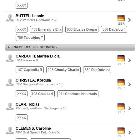
XXXX
BÜTTEL, Leonie
RFV Vorderer Odenwald e.V.
GER
XXXX
453
Emerald's Ella
888
Elusive Dream
356
Dabalou 4
799
Taloubius T
C - NAME DES TEILNEHMERS
CARBOTTI, Marisa Lucia
RV Geseke e.V.
GER
107
Capicella R
223
Cheeky Charlie
389
Dia Delvara
CHRISTEA, Kordula
RFV Burgwald-Ernsthausen e.V.
GER
XXXX
198
Chakka 6
211
Charlotte Naseweis
CLAR, Tobias
Pferde-Sport-Gem. Nienhagen e.V.
GER
XXXX
CLEMENS, Caroline
RFV Graf Sporck Delbrück e.V.
GER