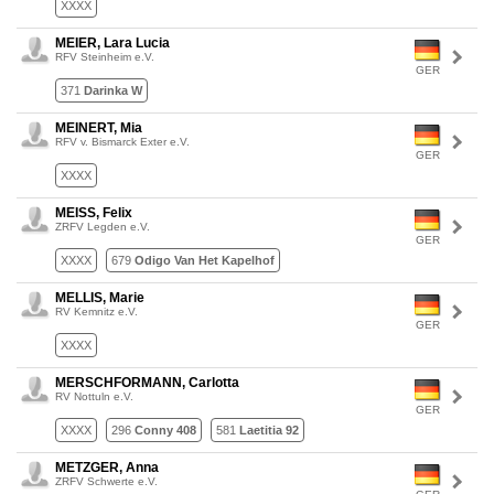
XXXX
MEIER, Lara Lucia
RFV Steinheim e.V.
GER
371
Darinka W
MEINERT, Mia
RFV v. Bismarck Exter e.V.
GER
XXXX
MEISS, Felix
ZRFV Legden e.V.
GER
XXXX
679
Odigo Van Het Kapelhof
MELLIS, Marie
RV Kemnitz e.V.
GER
XXXX
MERSCHFORMANN, Carlotta
RV Nottuln e.V.
GER
XXXX
296
Conny 408
581
Laetitia 92
METZGER, Anna
ZRFV Schwerte e.V.