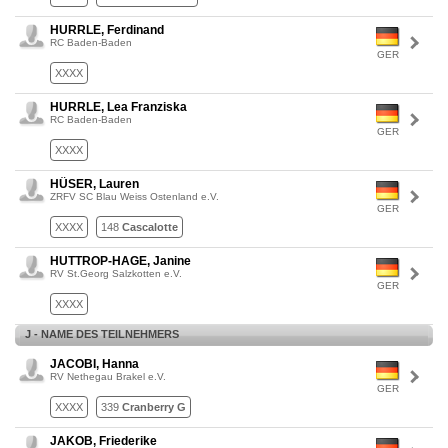
HURRLE, Ferdinand
RC Baden-Baden
GER
XXXX
HURRLE, Lea Franziska
RC Baden-Baden
GER
XXXX
HÜSER, Lauren
ZRFV SC Blau Weiss Ostenland e.V.
GER
XXXX
148
Cascalotte
HUTTROP-HAGE, Janine
RV St.Georg Salzkotten e.V.
GER
XXXX
J - NAME DES TEILNEHMERS
JACOBI, Hanna
RV Nethegau Brakel e.V.
GER
XXXX
339
Cranberry G
JAKOB, Friederike