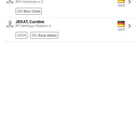
RFV Steinheim e.V.
GER
063
Bon Chita
JEKAT, Caroline
RV Nethegau Brakel e.V.
GER
XXXX
031
Aura Adara