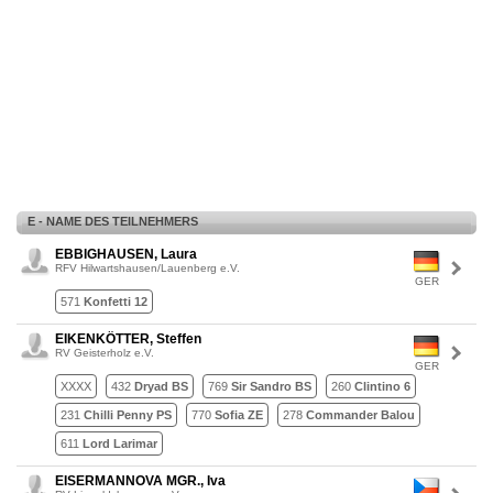
E - NAME DES TEILNEHMERS
EBBIGHAUSEN, Laura
RFV Hilwartshausen/Lauenberg e.V.
GER
571
Konfetti 12
EIKENKÖTTER, Steffen
RV Geisterholz e.V.
GER
XXXX
432
Dryad BS
769
Sir Sandro BS
260
Clintino 6
231
Chilli Penny PS
770
Sofia ZE
278
Commander Balou
611
Lord Larimar
EISERMANNOVA MGR., Iva