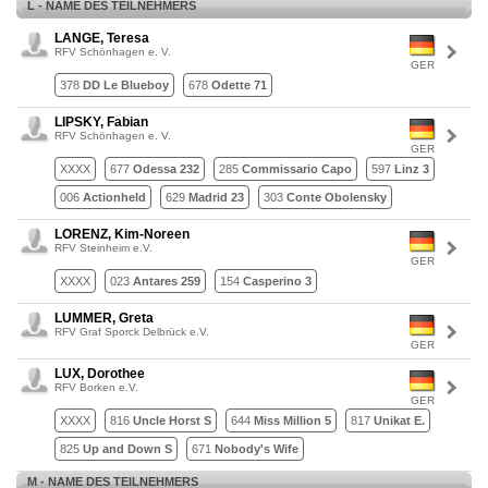
L - NAME DES TEILNEHMERS
LANGE, Teresa
RFV Schönhagen e. V.
GER
378
DD Le Blueboy
678
Odette 71
LIPSKY, Fabian
RFV Schönhagen e. V.
GER
XXXX
677
Odessa 232
285
Commissario Capo
597
Linz 3
006
Actionheld
629
Madrid 23
303
Conte Obolensky
LORENZ, Kim-Noreen
RFV Steinheim e.V.
GER
XXXX
023
Antares 259
154
Casperino 3
LUMMER, Greta
RFV Graf Sporck Delbrück e.V.
GER
LUX, Dorothee
RFV Borken e.V.
GER
XXXX
816
Uncle Horst S
644
Miss Million 5
817
Unikat E.
825
Up and Down S
671
Nobody's Wife
M - NAME DES TEILNEHMERS