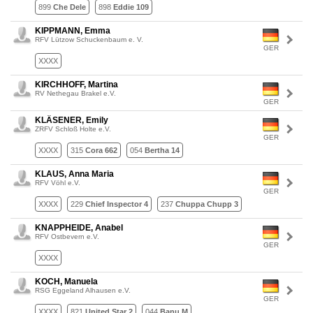
899
Che Dele
898
Eddie 109
KIPPMANN, Emma
RFV Lützow Schuckenbaum e. V.
GER
XXXX
KIRCHHOFF, Martina
RV Nethegau Brakel e.V.
GER
KLÄSENER, Emily
ZRFV Schloß Holte e.V.
GER
XXXX
315
Cora 662
054
Bertha 14
KLAUS, Anna Maria
RFV Vöhl e.V.
GER
XXXX
229
Chief Inspector 4
237
Chuppa Chupp 3
KNAPPHEIDE, Anabel
RFV Ostbevern e.V.
GER
XXXX
KOCH, Manuela
RSG Eggeland Alhausen e.V.
GER
XXXX
821
United Star 2
044
Banu M