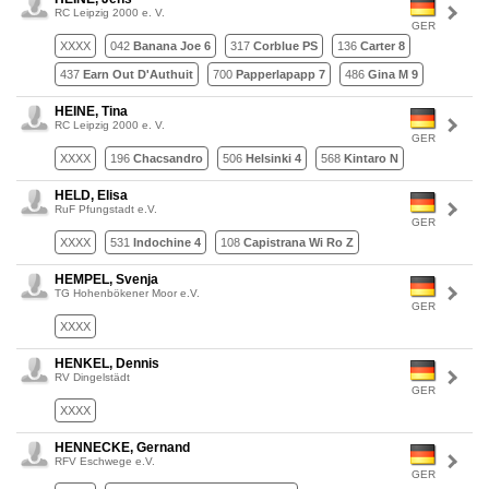
RC Leipzig 2000 e. V.
GER
XXXX
042
Banana Joe 6
317
Corblue PS
136
Carter 8
437
Earn Out D'Authuit
700
Papperlapapp 7
486
Gina M 9
HEINE, Tina
RC Leipzig 2000 e. V.
GER
XXXX
196
Chacsandro
506
Helsinki 4
568
Kintaro N
HELD, Elisa
RuF Pfungstadt e.V.
GER
XXXX
531
Indochine 4
108
Capistrana Wi Ro Z
HEMPEL, Svenja
TG Hohenbökener Moor e.V.
GER
XXXX
HENKEL, Dennis
RV Dingelstädt
GER
XXXX
HENNECKE, Gernand
RFV Eschwege e.V.
GER