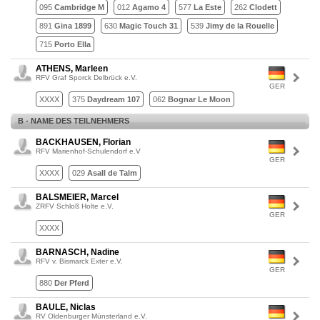
095
Cambridge M
012
Agamo 4
577
La Este
262
Clodett
891
Gina 1899
630
Magic Touch 31
539
Jimy de la Rouelle
715
Porto Ella
ATHENS, Marleen
RFV Graf Sporck Delbrück e.V.
GER
XXXX
375
Daydream 107
062
Bognar Le Moon
B - NAME DES TEILNEHMERS
BACKHAUSEN, Florian
RFV Marienhof-Schulendorf e.V
GER
XXXX
029
Asall de Talm
BALSMEIER, Marcel
ZRFV Schloß Holte e.V.
GER
XXXX
BARNASCH, Nadine
RFV v. Bismarck Exter e.V.
GER
880
Der Pferd
BAULE, Niclas
RV Oldenburger Münsterland e.V.