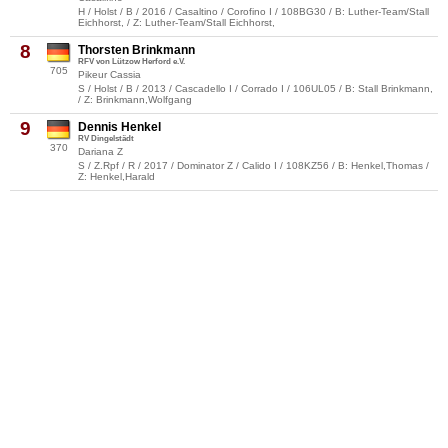
H / Holst / B / 2016 / Casaltino / Corofino I / 108BG30 / B: Luther-Team/Stall
Eichhorst, / Z: Luther-Team/Stall Eichhorst,
8
Thorsten Brinkmann
RFV von Lützow Herford e.V.
705
Pikeur Cassia
S / Holst / B / 2013 / Cascadello I / Corrado I / 106UL05 / B: Stall Brinkmann,
/ Z: Brinkmann,Wolfgang
9
Dennis Henkel
RV Dingelstädt
370
Dariana Z
S / Z.Rpf / R / 2017 / Dominator Z / Calido I / 108KZ56 / B: Henkel,Thomas /
Z: Henkel,Harald