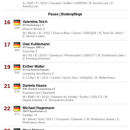
S / DSP / F / 2015 / Canabis / Kolibri / 108EF94 / B: Arnold,Lutz / Z:
Arnold,Lutz
Pause | Bodenpflege
16
Valentina Teich
RV Hardenberg e. V.
184
Chacco Brown 4
W / Meckl. / B / 2011 / Chacco-Blue / Cento / 109CQ35 / B: Teich,Dr. Ulrich /
Z: Gestüt Lewitz,
17
Uwe Kuhlemann
RV Greppin 1990 e.V.
345
Crunchip 3
W / OS / B / 2016 / Caretinus / Prinzenadel / 108AZ77 / B: Kuhlemann,Uwe /
Z: Kessing,Antonius
19
Esther Müller
RV von Bredow Keppeln
591
Lempicka des Blancs Z
S / Z.Rpf / B / 2011 / Levisto / Quick Star / 106QZ42 / B: Müller,Klaus
21
Daniela Haase
RSC Handorf-Langenberg e.V.
574
Kyamant van't Spielveld
W / BWP / R / 2010 / Diamant de Semilly / Toulon / 105LI71 / B:
Haase,Daniela / Z: Vercauteren,Andre
22
Michael Hagemann
ZRFV Appelhülsen e.V.
071
Cadillac 73
W / Westf / Schi / 2017 / Congress / Calando I / B: Flothmann,Gisela / Z:
Flothmann,Heinz