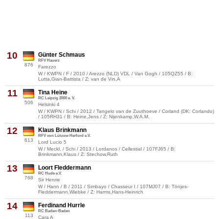
10
Günter Schmaus
RFV Hauerz
876
Farezzo
W / KWPN / F / 2010 / Arezzo (NLD) VDL / Van Gogh / 105QZ55 / B:
Lutta,Gian-Battista / Z: van de Vin,A
11
Tina Heine
RC Leipzig 2000 e. V.
506
Helsinki 4
W / KWPN / Schi / 2012 / Tangelo van de Zuuthoeve / Corland (DK: Corlando)
/ 105RH31 / B: Heine,Jens / Z: Nijenkamp,W.A.M.
12
Klaus Brinkmann
RFV von Lützow Herford e.V.
613
Lord Lucio 5
W / Meckl. / Schi / 2013 / Lordanos / Cellestial / 107FJ65 / B:
Brinkmann,Klaus / Z: Stechow,Ruth
13
Loort Fleddermann
RC Hude e.V.
768
Sir Henrie
W / Hann / B / 2011 / Simbayo / Chasseur I / 107MJ07 / B: Tönjes-
Fleddermann,Wiebke / Z: Harms,Hans-Heinrich
14
Ferdinand Hurrle
RC Baden-Baden
113
Cara A