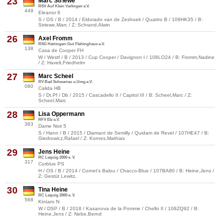
23
Marc Striewe
RSV Auf Klein Varlingen e.V.
449
Eleanor 6
S / OS / B / 2014 / Eldorado van de Zeshoek / Quattro B / 109HK35 / B:
Striewe,Marc / Z: Schrand,Alwin
26
Axel Fromm
RSG Hattingen-Gut Flehinghaus e.V.
138
Casa de Cooper FH
W / Westf / B / 2013 / Cup Cooper / Davignon I / 108LO24 / B: Fromm,Nadine
/ Z: Havelt,Friedhelm
27
Marc Scheel
RV Bad Schwartau u.Umg.e.V.
080
Calida HB
S / Dt.Pf / Db / 2015 / Cascadello II / Capitol III / B: Scheel,Marc / Z:
Scheel,Marc
28
Lisa Oppermann
RFV Elz e.V.
363
Dame Noir 5
S / Hann / B / 2015 / Diamant de Semilly / Quidam de Revel / 107HE47 / B:
Giedrowicz,Rafael / Z: Kornes,Mathias
29
Jens Heine
RC Leipzig 2000 e. V.
317
Corblue PS
H / OS / B / 2014 / Cornet's Balou / Chacco-Blue / 107BA80 / B: Heine,Jens /
Z: Gestüt Lewitz,
30
Tina Heine
RC Leipzig 2000 e. V.
568
Kintaro N
W / DSP / B / 2018 / Kasanova de la Pomme / Chello II / 108ZQ92 / B:
Heine,Jens / Z: Nebe,Bernd