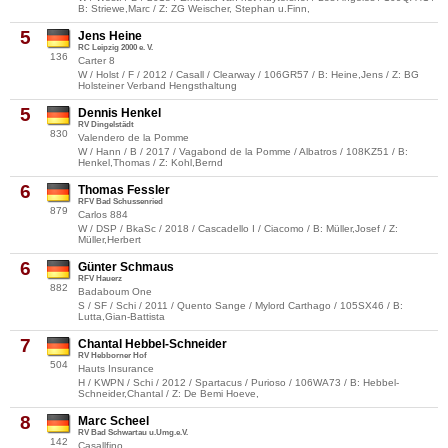
B: Striewe,Marc / Z: ZG Weischer, Stephan u.Finn,
5
Jens Heine
RC Leipzig 2000 e. V.
136
Carter 8
W / Holst / F / 2012 / Casall / Clearway / 106GR57 / B: Heine,Jens / Z: BG
Holsteiner Verband Hengsthaltung
5
Dennis Henkel
RV Dingelstädt
830
Valendero de la Pomme
W / Hann / B / 2017 / Vagabond de la Pomme / Albatros / 108KZ51 / B:
Henkel,Thomas / Z: Kohl,Bernd
6
Thomas Fessler
RFV Bad Schussenried
879
Carlos 884
W / DSP / BkaSc / 2018 / Cascadello I / Ciacomo / B: Müller,Josef / Z:
Müller,Herbert
6
Günter Schmaus
RFV Hauerz
882
Badaboum One
S / SF / Schi / 2011 / Quento Sange / Mylord Carthago / 105SX46 / B:
Lutta,Gian-Battista
7
Chantal Hebbel-Schneider
RV Hebborner Hof
504
Hauts Insurance
H / KWPN / Schi / 2012 / Spartacus / Purioso / 106WA73 / B: Hebbel-
Schneider,Chantal / Z: De Bemi Hoeve,
8
Marc Scheel
RV Bad Schwartau u.Umg.e.V.
142
Casallfino