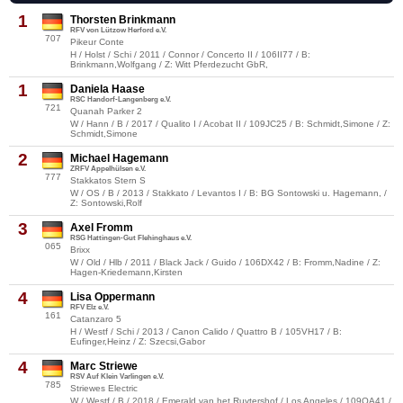
1
Thorsten Brinkmann
RFV von Lützow Herford e.V.
707
Pikeur Conte
H / Holst / Schi / 2011 / Connor / Concerto II / 106II77 / B:
Brinkmann,Wolfgang / Z: Witt Pferdezucht GbR,
1
Daniela Haase
RSC Handorf-Langenberg e.V.
721
Quanah Parker 2
W / Hann / B / 2017 / Qualito I / Acobat II / 109JC25 / B: Schmidt,Simone / Z:
Schmidt,Simone
2
Michael Hagemann
ZRFV Appelhülsen e.V.
777
Stakkatos Stern S
W / OS / B / 2013 / Stakkato / Levantos I / B: BG Sontowski u. Hagemann, /
Z: Sontowski,Rolf
3
Axel Fromm
RSG Hattingen-Gut Flehinghaus e.V.
065
Brixx
W / Old / Hlb / 2011 / Black Jack / Guido / 106DX42 / B: Fromm,Nadine / Z:
Hagen-Kriedemann,Kirsten
4
Lisa Oppermann
RFV Elz e.V.
161
Catanzaro 5
H / Westf / Schi / 2013 / Canon Calido / Quattro B / 105VH17 / B:
Eufinger,Heinz / Z: Szecsi,Gabor
4
Marc Striewe
RSV Auf Klein Varlingen e.V.
785
Striewes Electric
W / Westf / B / 2018 / Emerald van het Ruytershof / Los Angeles / 109QA41 /