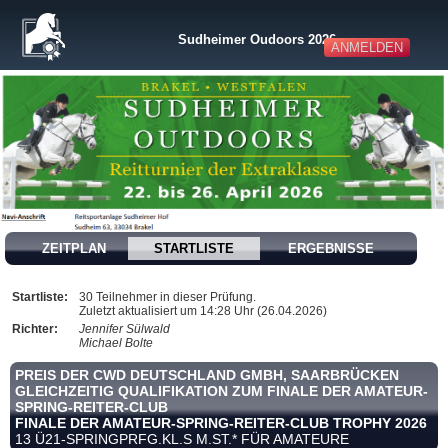
Sudheimer Oudoors 2026
ANMELDEN
ZEITPLAN
STARTLISTE
ERGEBNISSE
Startliste:
30 Teilnehmer in dieser Prüfung.
Zuletzt aktualisiert um 14:28 Uhr (26.04.2026)
Richter:
Jennifer Sülwald
Michael Bolte
PREIS DER CWD DEUTSCHLAND GMBH, SAARBRÜCKEN
GLEICHZEITIG QUALIFIKATION ZUM FINALE DER AMATEUR-
SPRING-REITER-CLUB
FINALE DER AMATEUR-SPRING-REITER-CLUB TROPHY 2026
13 Ü21-SPRINGPRFG.KL.S M.ST.* FÜR AMATEURE