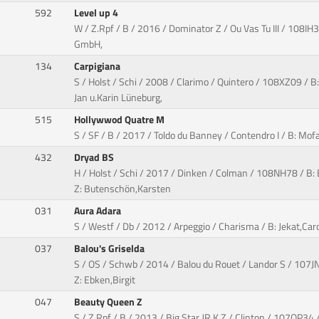
592
Level up 4
W / Z.Rpf / B / 2016 / Dominator Z / Ou Vas Tu III / 108
GmbH,
134
Carpigiana
S / Holst / Schi / 2008 / Clarimo / Quintero / 108XZ09 / B:
Jan u.Karin Lüneburg,
515
Hollywwod Quatre M
S / SF / B / 2017 / Toldo du Banney / Contendro I / B: Mof
432
Dryad BS
H / Holst / Schi / 2017 / Dinken / Colman / 108NH78 / B: 
Z: Butenschön,Karsten
031
Aura Adara
S / Westf / Db / 2012 / Arpeggio / Charisma / B: Jekat,Caro
037
Balou's Griselda
S / OS / Schwb / 2014 / Balou du Rouet / Landor S / 107JN
Z: Ebken,Birgit
047
Beauty Queen Z
S / Z.Rpf / B / 2013 / Big Star JR K Z / Clinton / 107QP34