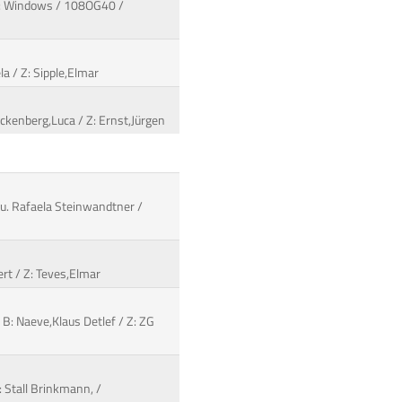
ex: Windows / 108OG40 /
la / Z: Sipple,Elmar
uckenberg,Luca / Z: Ernst,Jürgen
 u. Rafaela Steinwandtner /
rt / Z: Teves,Elmar
 B: Naeve,Klaus Detlef / Z: ZG
: Stall Brinkmann, /