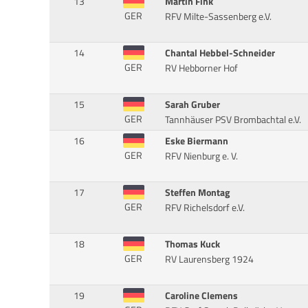
13
Martin Fink
GER
RFV Milte-Sassenberg e.V.
14
Chantal Hebbel-Schneider
GER
RV Hebborner Hof
15
Sarah Gruber
GER
Tannhäuser PSV Brombachtal e.V.
16
Eske Biermann
GER
RFV Nienburg e. V.
17
Steffen Montag
GER
RFV Richelsdorf e.V.
18
Thomas Kuck
GER
RV Laurensberg 1924
19
Caroline Clemens