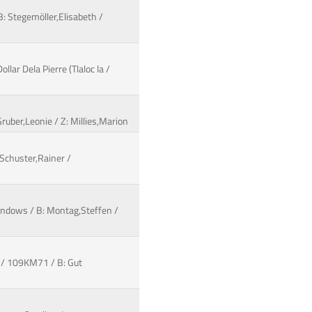
B: Stegemöller,Elisabeth /
lar Dela Pierre (Tlaloc la /
ruber,Leonie / Z: Millies,Marion
 Schuster,Rainer /
Windows / B: Montag,Steffen /
e / 109KM71 / B: Gut