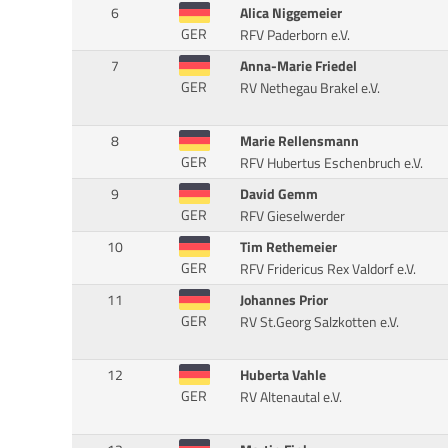
6
Alica Niggemeier
GER
RFV Paderborn e.V.
7
Anna-Marie Friedel
GER
RV Nethegau Brakel e.V.
8
Marie Rellensmann
GER
RFV Hubertus Eschenbruch e.V.
9
David Gemm
GER
RFV Gieselwerder
10
Tim Rethemeier
GER
RFV Fridericus Rex Valdorf e.V.
11
Johannes Prior
GER
RV St.Georg Salzkotten e.V.
12
Huberta Vahle
GER
RV Altenautal e.V.