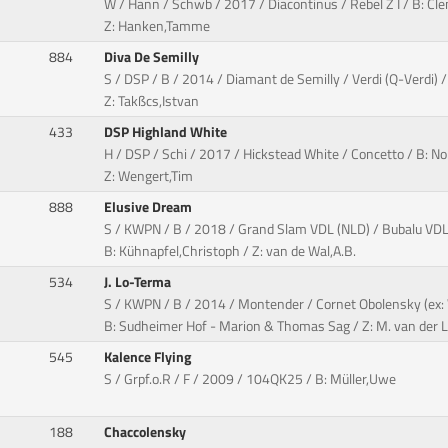
W / Hann / Schwb / 2017 / Diacontinus / Rebel Z I / B: Cl
Z: Hanken,Tamme
884
Diva De Semilly
S / DSP / B / 2014 / Diamant de Semilly / Verdi (Q-Verdi)
Z: Takßcs,Istvan
433
DSP Highland White
H / DSP / Schi / 2017 / Hickstead White / Concetto / B: N
Z: Wengert,Tim
888
Elusive Dream
S / KWPN / B / 2018 / Grand Slam VDL (NLD) / Bubalu V
B: Kühnapfel,Christoph / Z: van de Wal,A.B.
534
J. Lo-Terma
S / KWPN / B / 2014 / Montender / Cornet Obolensky (ex
B: Sudheimer Hof - Marion & Thomas Sag / Z: M. van der 
545
Kalence Flying
S / Grpf.o.R / F / 2009 / 104QK25 / B: Müller,Uwe
188
Chaccolensky