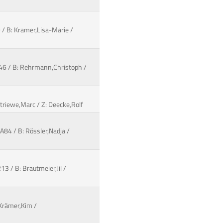
 / B: Kramer,Lisa-Marie /
46 / B: Rehrmann,Christoph /
triewe,Marc / Z: Deecke,Rolf
A84 / B: Rössler,Nadja /
3 / B: Brautmeier,Jil /
 Krämer,Kim /