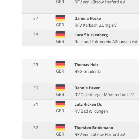
GER
RFV von Lützow Herford e.V.
27
Daniela Hocke
GER
RFV Korbach u.Umg.e.V.
28
Luca Stuckenberg
GER
Reit-und Fahrverein Alfhausen e.V.
29
Thomas Holz
GER
RSG Gnadental
30
Dennis Heyer
GER
RV Oldenburger Münsterland e.V.
31
Lutz Ricken Dr.
GER
RV Bad Wildungen
32
Thorsten Brinkmann
GER
RFV von Lützow Herford e.V.