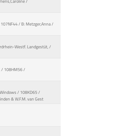
emens,Caroline /
 / 107NF44 / B: Metzger,Anna /
ordrhein-Westf. Landgestüt, /
DL / 108HM56 /
: Windows / 108KD65 /
Linden & W.F.M. van Gest