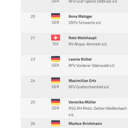
GER
RFV Graf Sporck Delbrück e.V.
20
Anna Metzger
GER
ZRFV Schwerte e.V.
21
Reto Weishaupt
SUI
RV Ahaus-Ammeln e.V.
23
Leonie Büttel
GER
RFV Vorderer Odenwald e.V.
24
Maximilian Ertz
GER
RFV Grafenrheinfeld e.V.
25
Veronika Müller
GER
RSG RH Rhön, Detter/Weißenbach
e.V.
26
Markus Brinkmann