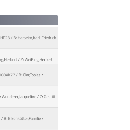
08HP23 / B: Harseim,Karl-Friedrich
ing,Herbert / Z: Weißing,Herbert
108VK77 / B: Clar,Tobias /
 Wunderer,Jacqueline / Z: Gestüt
 B: Eikenkötter,Familie /