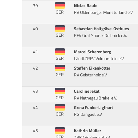
39
Niclas Baule
GER
RV Oldenburger Münsterland e.V.
40
Sebastian Holtgräve-Osthues
GER
RFV Graf Sporck Delbrück e.V.
41
Marcel Scherenberg
GER
Ländl.ZRFV Volmarstein e.V.
42
Steffen Eikenkötter
GER
RV Geisterholz e.V.
43
Caroline Jekat
GER
RV Nethegau Brakel e.V.
44
Greta Funke-Ligthart
GER
RG Dangast e.V.
45
Kathrin Müller
GER
ZRFV Voßwinkel e.V.