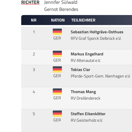
RICHTER
Jennifer Sülwald
Gernot Berendes
NR
NATION
TEILNEHMER
1
Sebastian Holtgräve-Osthues
GER
RFV Graf Sporck Delbrück e.V.
2
Markus Engelhard
GER
RV Altenautal e.V.
3
Tobias Clar
GER
Pferde-Sport-Gem. Nienhagen e.V.
4
Thomas Mang
GER
RV Dreiländereck
5
Steffen Eikenkötter
GER
RV Geisterholz e.V.