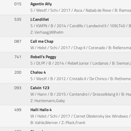
015
Agentin Ally
S / Westf / Schi / 2017 / Asca / Nabab de Reve / B: Ramsel
535
J.Candillet
S / KWPN / B / 2014 / Candillo / Landwind II / 109LT40 / B
Z: Verhaag,Wilhelm
087
Call me Chap
W / Holst / Schi / 2017 / Chap II / Coronado / B: Rellens
741
Rebell's Peggy
S / Dt.Pf / B / 2014 / Rebell Junior / Lordanos / B: Siemon
200
Chalou 4
S / Westf / B / 2012 / Cristallo II / De Chirico / B: Rethem
093
Calvin 123
W / Hann / B / 2015 / Contendro I / Drosselklang II / B: 
Z: Huntemann,Gaby
499
Halli Hallo 4
W / Holst / Schi / 2017 / Cornet Obolensky (ex: Windows / 
B: Vahle,Werner / Z: Plock,Frank