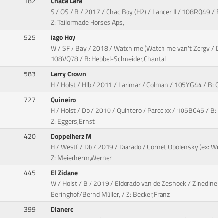
182
Chaca Lara
S / OS / B / 2017 / Chac Boy (H2) / Lancer II / 108RQ49 / 
Z: Tailormade Horses Aps,
525
Iago Hoy
W / SF / Bay / 2018 / Watch me (Watch me van't Zorgv / Dol
108VQ78 / B: Hebbel-Schneider,Chantal
583
Larry Crown
H / Holst / Hlb / 2011 / Larimar / Colman / 105YG44 / B: G
727
Quineiro
H / Holst / Db / 2010 / Quintero / Parco xx / 105BC45 / B:
Z: Eggers,Ernst
420
Doppelherz M
H / Westf / Db / 2019 / Diarado / Cornet Obolensky (ex: 
Z: Meierherm,Werner
445
El Zidane
W / Holst / B / 2019 / Eldorado van de Zeshoek / Zinedin
Beringhof/Bernd Müller, / Z: Becker,Franz
399
Dianero