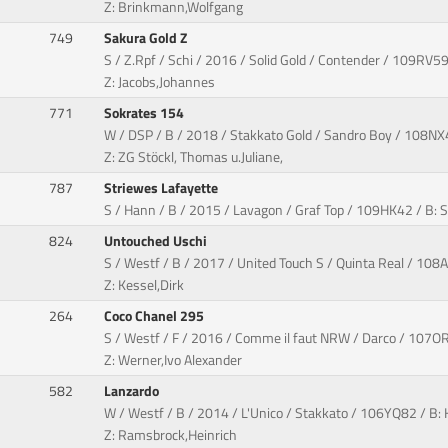
Z: Brinkmann,Wolfgang
749
Sakura Gold Z
S / Z.Rpf / Schi / 2016 / Solid Gold / Contender / 109RV59
Z: Jacobs,Johannes
771
Sokrates 154
W / DSP / B / 2018 / Stakkato Gold / Sandro Boy / 108NX
Z: ZG Stöckl, Thomas u.Juliane,
787
Striewes Lafayette
S / Hann / B / 2015 / Lavagon / Graf Top / 109HK42 / B: S
824
Untouched Uschi
S / Westf / B / 2017 / United Touch S / Quinta Real / 108A
Z: Kessel,Dirk
264
Coco Chanel 295
S / Westf / F / 2016 / Comme il faut NRW / Darco / 107OR1
Z: Werner,Ivo Alexander
582
Lanzardo
W / Westf / B / 2014 / L'Unico / Stakkato / 106YQ82 / B:
Z: Ramsbrock,Heinrich