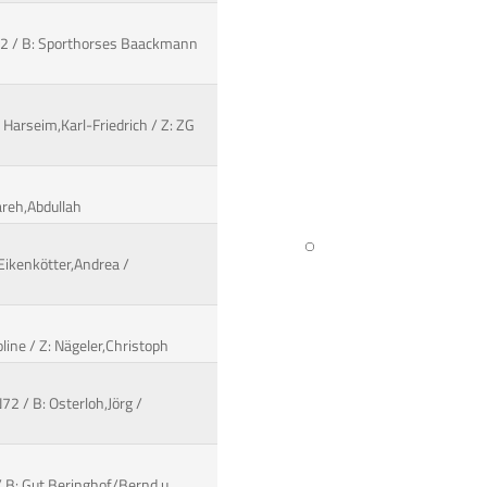
IH32 / B: Sporthorses Baackmann
 Harseim,Karl-Friedrich / Z: ZG
areh,Abdullah
Eikenkötter,Andrea /
line / Z: Nägeler,Christoph
72 / B: Osterloh,Jörg /
 / B: Gut Beringhof/Bernd u.