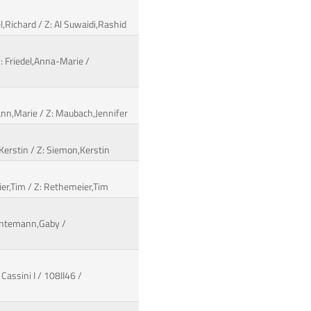
,Richard / Z: Al Suwaidi,Rashid
: Friedel,Anna-Marie /
mann,Marie / Z: Maubach,Jennifer
,Kerstin / Z: Siemon,Kerstin
eier,Tim / Z: Rethemeier,Tim
Huntemann,Gaby /
Cassini I / 108II46 /