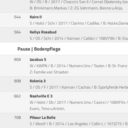
W / OS / B / 2017 / Chacco's Son II / Cornet Obolensky (
B: Brinkmann,Markus / Z: ZG Vahrmann, Benno u.Anja,
544
Kairo II
S / Holst / Schi / 2017 / Clarimo / Cadillac / B: Hocke,Danie
564
Kellys Rosebud
S / OS / Schi / 2014 / Kannan / Calido I / 108VY96 / B: St
Pause | Bodenpflege
909
Jacobus S
W / KWPN / B / 2014 / Numero Uno / Toulon / B: Dr. Franz
Z: Familie van Straaten
908
Kolonia 3
S / OS / F / 2017 / Kannan / Cachas / B: Sportpferde Herbe
662
Nashville E 3
W / Holst / Db / 2017 / Numero Uno / Casiro I / 108XF54 /
Evers, Timo u.Kristin,
708
Pikeur La Belle
S / Westf / B / 2014 / Los Angeles / Collin L / 107JZ75 / B