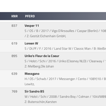
KNR
PFERD
837
Vesper 11
S / OS / B / 2017 / Vigo D'Arsouilles / Caspar (Berlin) / 1
/ Z: Gestüt Eichenhain GmbH,
619
Loreen W
S / Dt.Pf / F / 2016 / Land Star W / Classic Man / B: Weiß
895
Uriko's Fleur de la Coeur
S / Holst / Schi / 2016 / Uriko (Clooney NLD) / Clearway / 
Z: Mellberg,Ole Johan
639
Messgano
H / OS / Schwb / 2017 / Messenger / Cento / 108YJ10 / B:
Lewitz,
769
Sir Sandro BS
W / Holst / Schi / 2008 / Sandro Boy / Colman / 104VW89 /
Z: Butenschön,Karsten