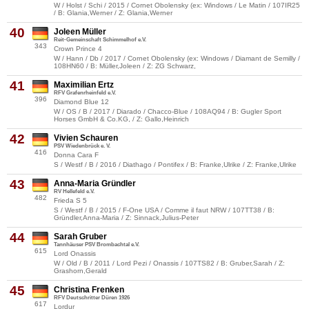
W / Holst / Schi / 2015 / Cornet Obolensky (ex: Windows / Le Matin / 107IR25
/ B: Glania,Werner / Z: Glania,Werner
40
Joleen Müller
Reit-Gemeinschaft Schimmelhof e.V.
343
Crown Prince 4
W / Hann / Db / 2017 / Cornet Obolensky (ex: Windows / Diamant de Semilly /
108HN60 / B: Müller,Joleen / Z: ZG Schwarz,
41
Maximilian Ertz
RFV Grafenrheinfeld e.V.
396
Diamond Blue 12
W / OS / B / 2017 / Diarado / Chacco-Blue / 108AQ94 / B: Gugler Sport
Horses GmbH & Co.KG, / Z: Gallo,Heinrich
42
Vivien Schauren
PSV Wiedenbrück e. V.
416
Donna Cara F
S / Westf / B / 2016 / Diathago / Pontifex / B: Franke,Ulrike / Z: Franke,Ulrike
43
Anna-Maria Gründler
RV Hellefeld e.V.
482
Frieda S 5
S / Westf / B / 2015 / F-One USA / Comme il faut NRW / 107TT38 / B:
Gründler,Anna-Maria / Z: Sinnack,Julius-Peter
44
Sarah Gruber
Tannhäuser PSV Brombachtal e.V.
615
Lord Onassis
W / Old / B / 2011 / Lord Pezi / Onassis / 107TS82 / B: Gruber,Sarah / Z:
Grashorn,Gerald
45
Christina Frenken
RFV Deutschritter Düren 1926
617
Lordur