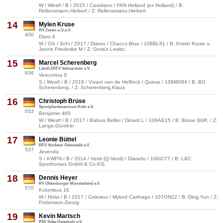
W / Westf / B / 2015 / Cassitano / FAN Holland (ex Holland) / B:
Rellensmann,Herbert / Z: Rellensmann,Herbert
14
Mylen Kruse
RV Zeven u.U.e.V.
400
Diaro 6
W / OS / Schi / 2017 / Diaron / Chacco-Blue / 108BL81 / B: Kristin Kruse u.
Janne Friederike M / Z: Gestüt Lewitz,
15
Marcel Scherenberg
Ländl.ZRFV Volmarstein e.V.
836
Vescovina S
S / Westf / B / 2018 / Vivant van de Heffinck / Quinar / 108MX84 / B: BG
Scherenberg, / Z: Scherenberg,Klaus
16
Christoph Brüse
Sportpferdezentrum Köln e.V.
053
Benjamin 465
W / Westf / B / 2017 / Balous Bellini / Dinard L / 109AE15 / B: Brüse GbR, / Z:
Lange,Günther
17
Leonie Büttel
RFV Vorderer Odenwald e.V.
537
Jevenda
S / KWPN / B / 2014 / Verdi (Q-Verdi) / Diarado / 106IC77 / B: L&C
Sporthorses GmbH & Co.KG,
18
Dennis Heyer
RV Oldenburger Münsterland e.V.
570
Kolumbus 16
W / Holst / B / 2017 / Colestus / Mylord Carthago / 107ON22 / B: Ding,Yun / Z:
Poitzmann,Georg
19
Kevin Martsch
PSV Syke-Osterholz e.V.