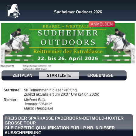
Sudheimer Oudoors 2026
ANMELDEN
ZEITPLAN
STARTLISTE
ERGEBNISSE
Startliste:
58 Teilnehmer in dieser Prüfung.
Zuletzt aktualisiert um 20:37 Uhr (24.04.2026)
Richter:
Michael Bolte
Jennifer Sülwald
Martin Heringlake
PREIS DER SPARKASSE PADERBORN-DETMOLD-HÖXTER
GROSSE TOUR
GLEICHZEITIG QUALIFIKATION FÜR LP NR. 6 DIESER
AUSSCHREIBUNG