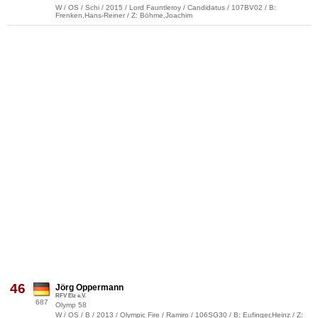
W / OS / Schi / 2015 / Lord Fauntleroy / Candidatus / 107BV02 / B:
Frenken,Hans-Reiner / Z: Böhme,Joachim
46
Jörg Oppermann
RFV Elz e.V.
687
Olymp 58
W / OS / B / 2013 / Olympic Fire / Ramiro / 106SG30 / B: Eufinger,Heinz / Z: