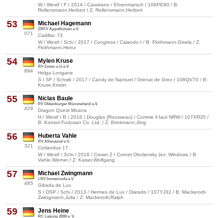
W / Westf / F / 2014 / Cassitano / Ehrenmarsch / 106PE80 / B:
Rellensmann,Herbert / Z: Rellensmann,Herbert
53
Michael Hagemann
ZRFV Appelhülsen e.V.
071
Cadillac 73
W / Westf / Schi / 2017 / Congress / Calando I / B: Flothmann,Gisela / Z:
Flothmann,Heinz
54
Mylen Kruse
RV Zeven u.U.e.V.
894
Holga Longane
S / SF / Schwb / 2017 / Candy de Nantuel / Grenat de Grez / 108QV70 / B:
Kruse,Kristin
55
Niclas Baule
RV Oldenburger Münsterland e.V.
429
Dragon Quest Moana
H / Westf / B / 2016 / Douglas (Rousseau) / Comme il faut NRW / 107XR35 /
B: Komori Fudosan Co. Ltd, / Z: Brinkmann,Jörg
56
Huberta Vahle
RV Altenautal e.V.
321
Corlandus 17
W / Westf / Schi / 2016 / Crown Z / Cornet Obolensky (ex: Windows / B:
Vahle,Werner / Z: Kaiser,Wolfgang
57
Michael Zwingmann
LRV Immenrode e.V.
485
Gilrada de Lux
S / DSP / Schi / 2013 / Hermes de Lux / Diarado / 107YJ32 / B: Mackerodt-
Zwingmann,Julia / Z: Mackerodt,Ralph
59
Jens Heine
RC Leipzig 2000 e. V.