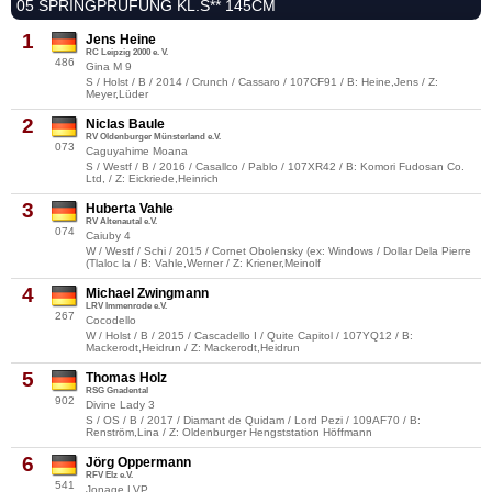
05 SPRINGPRÜFUNG KL.S** 145CM
1
Jens Heine
RC Leipzig 2000 e. V.
486
Gina M 9
S / Holst / B / 2014 / Crunch / Cassaro / 107CF91 / B: Heine,Jens / Z:
Meyer,Lüder
2
Niclas Baule
RV Oldenburger Münsterland e.V.
073
Caguyahime Moana
S / Westf / B / 2016 / Casallco / Pablo / 107XR42 / B: Komori Fudosan Co.
Ltd, / Z: Eickriede,Heinrich
3
Huberta Vahle
RV Altenautal e.V.
074
Caiuby 4
W / Westf / Schi / 2015 / Cornet Obolensky (ex: Windows / Dollar Dela Pierre
(Tlaloc la / B: Vahle,Werner / Z: Kriener,Meinolf
4
Michael Zwingmann
LRV Immenrode e.V.
267
Cocodello
W / Holst / B / 2015 / Cascadello I / Quite Capitol / 107YQ12 / B:
Mackerodt,Heidrun / Z: Mackerodt,Heidrun
5
Thomas Holz
RSG Gnadental
902
Divine Lady 3
S / OS / B / 2017 / Diamant de Quidam / Lord Pezi / 109AF70 / B:
Renström,Lina / Z: Oldenburger Hengststation Höffmann
6
Jörg Oppermann
RFV Elz e.V.
541
Jonage LVP