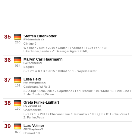
35
Steffen Eikenkötter
RV Geisterholz e.V.
260
Clintino 6
W / Hann / Schi / 2010 / Clinton I / Acorado I / 105TY77 / B:
Eikenkötter,Familie / Z: Saaringer Agrar GmbH,
36
Marvin Carl Haarmann
RZFV Ahaus e.V.
034
Bagueli
S / Grpf.o.R / B / 2015 / 108AA77 / B: Wilpers,Dieter
37
Elisa Held
RuF Pfungstadt e.V.
108
Capistrana Wi Ro Z
S / Z.Rpf / Schi / 2016 / Capistrano / For Pleasure / 107KK00 / B: Held,Elisa /
Z: de Rombout,Winne
38
Greta Funke-Ligthart
RG Dangast e.V.
190
Chacoonetta
S / OS / F / 2017 / Chacoon Blue / Barnaul xx / 108LQ83 / B: Funke,Petra /
Z: Funke,Petra
39
Lars Volmer
ZRFV Legden e.V.
870
Cornwell 13