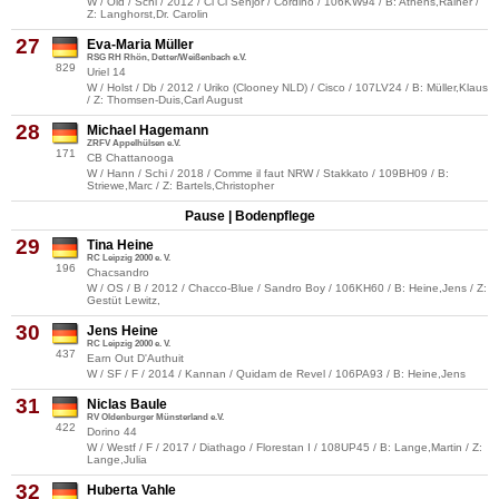
W / Old / Schi / 2012 / Ci Ci Senjor / Cordino / 106KW94 / B: Athens,Rainer /
Z: Langhorst,Dr. Carolin
27
Eva-Maria Müller
RSG RH Rhön, Detter/Weißenbach e.V.
829
Uriel 14
W / Holst / Db / 2012 / Uriko (Clooney NLD) / Cisco / 107LV24 / B: Müller,Klaus
/ Z: Thomsen-Duis,Carl August
28
Michael Hagemann
ZRFV Appelhülsen e.V.
171
CB Chattanooga
W / Hann / Schi / 2018 / Comme il faut NRW / Stakkato / 109BH09 / B:
Striewe,Marc / Z: Bartels,Christopher
Pause | Bodenpflege
29
Tina Heine
RC Leipzig 2000 e. V.
196
Chacsandro
W / OS / B / 2012 / Chacco-Blue / Sandro Boy / 106KH60 / B: Heine,Jens / Z:
Gestüt Lewitz,
30
Jens Heine
RC Leipzig 2000 e. V.
437
Earn Out D'Authuit
W / SF / F / 2014 / Kannan / Quidam de Revel / 106PA93 / B: Heine,Jens
31
Niclas Baule
RV Oldenburger Münsterland e.V.
422
Dorino 44
W / Westf / F / 2017 / Diathago / Florestan I / 108UP45 / B: Lange,Martin / Z:
Lange,Julia
32
Huberta Vahle