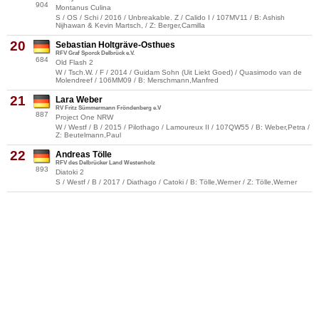
904
Montanus Culina
S / OS / Schi / 2016 / Unbreakable. Z / Calido I / 107MV11 / B: Ashish
Nijhawan & Kevin Martsch, / Z: Berger,Camilla
20
Sebastian Holtgräve-Osthues
RFV Graf Sporck Delbrück e.V.
684
Old Flash 2
W / Tsch.W. / F / 2014 / Guidam Sohn (Uit Liekt Goed) / Quasimodo van de
Molendreef / 106MM09 / B: Merschmann,Manfred
21
Lara Weber
RV Fritz Sümmermann Fröndenberg e.V
887
Project One NRW
W / Westf / B / 2015 / Pilothago / Lamoureux II / 107QW55 / B: Weber,Petra /
Z: Beutelmann,Paul
22
Andreas Tölle
RFV des Delbrücker Land Westenholz
893
Diatoki 2
S / Westf / B / 2017 / Diathago / Catoki / B: Tölle,Werner / Z: Tölle,Werner