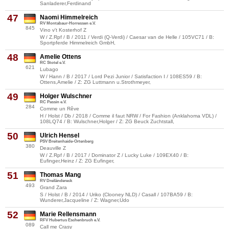
Sanladerer,Ferdinand
47
Naomi Himmelreich
RV Montabaur-Horressen e.V.
845
Vino v't Kosterhof Z
W / Z.Rpf / B / 2011 / Verdi (Q-Verdi) / Caesar van de Helle / 105VC71 / B:
Sportpferde Himmelreich GmbH,
48
Amelie Ottens
RC Stotel e.V.
621
Lubago
W / Hann / B / 2017 / Lord Pezi Junior / Satisfaction I / 108ES59 / B:
Ottens,Amelie / Z: ZG Luttmann u.Strothmeyer,
49
Holger Wulschner
RC Passin e.V.
284
Comme un Rêve
H / Holst / Db / 2018 / Comme il faut NRW / For Fashion (Anklahoma VDL) /
108LQ74 / B: Wulschner,Holger / Z: ZG Beuck Zuchtstall,
50
Ulrich Hensel
PSV Breitenhaide-Ortenberg
380
Deauville Z
W / Z.Rpf / B / 2017 / Dominator Z / Lucky Luke / 109EX40 / B:
Eufinger,Heinz / Z: ZG Eufinger,
51
Thomas Mang
RV Dreiländereck
493
Grand Zara
S / Holst / B / 2014 / Uriko (Clooney NLD) / Casall / 107BA59 / B:
Wunderer,Jacqueline / Z: Wagner,Udo
52
Marie Rellensmann
RFV Hubertus Eschenbruch e.V.
089
Call me Crasy