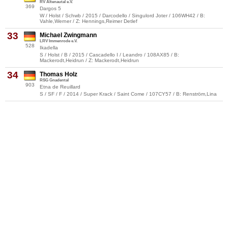
RV Altenautal e.V.
369
Dargos 5
W / Holst / Schwb / 2015 / Darcodello / Singulord Joter / 106WH42 / B:
Vahle,Werner / Z: Hennings,Reimer Detlef
33
Michael Zwingmann
LRV Immenrode e.V.
528
Ikadella
S / Holst / B / 2015 / Cascadello I / Leandro / 108AX85 / B:
Mackerodt,Heidrun / Z: Mackerodt,Heidrun
34
Thomas Holz
RSG Gnadental
903
Etna de Reuillard
S / SF / F / 2014 / Super Krack / Saint Come / 107CY57 / B: Renström,Lina