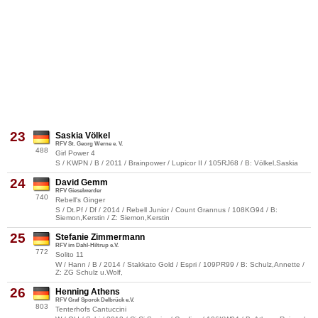
23
Saskia Völkel
RFV St. Georg Werne e. V.
488
Girl Power 4
S / KWPN / B / 2011 / Brainpower / Lupicor II / 105RJ68 / B: Völkel,Saskia
24
David Gemm
RFV Gieselwerder
740
Rebell's Ginger
S / Dt.Pf / Df / 2014 / Rebell Junior / Count Grannus / 108KG94 / B:
Siemon,Kerstin / Z: Siemon,Kerstin
25
Stefanie Zimmermann
RFV im Dahl-Hiltrup e.V.
772
Solito 11
W / Hann / B / 2014 / Stakkato Gold / Espri / 109PR99 / B: Schulz,Annette /
Z: ZG Schulz u.Wolf,
26
Henning Athens
RFV Graf Sporck Delbrück e.V.
803
Tenterhofs Cantuccini