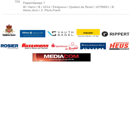
700
Papperlapapp 7
W / Hann / B / 2014 / Perigueux / Quidam de Revel / 107RW31 / B:
Heine,Jens / Z: Plock,Frank