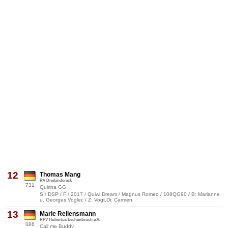
12
Thomas Mang
RV Dreiländereck
731
Quirina GG
S / DSP / F / 2017 / Quiwi Dream / Magnus Romeo / 108QG90 / B: Marianne
u. Georges Vogler, / Z: Vogt,Dr. Carmen
13
Marie Rellensmann
RFV Hubertus Eschenbruch e.V.
086
Call me Buddy