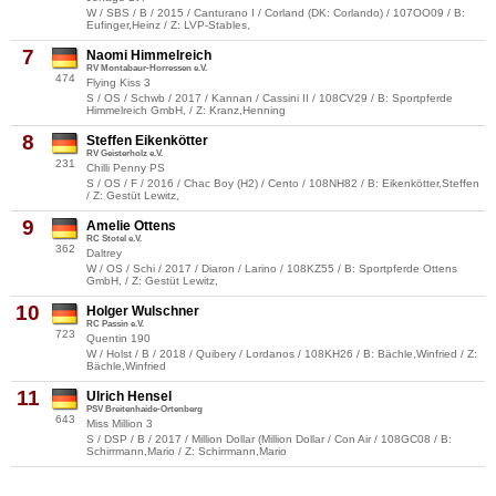
W / SBS / B / 2015 / Canturano I / Corland (DK: Corlando) / 107OO09 / B:
Eufinger,Heinz / Z: LVP-Stables,
7
Naomi Himmelreich
RV Montabaur-Horressen e.V.
474
Flying Kiss 3
S / OS / Schwb / 2017 / Kannan / Cassini II / 108CV29 / B: Sportpferde
Himmelreich GmbH, / Z: Kranz,Henning
8
Steffen Eikenkötter
RV Geisterholz e.V.
231
Chilli Penny PS
S / OS / F / 2016 / Chac Boy (H2) / Cento / 108NH82 / B: Eikenkötter,Steffen
/ Z: Gestüt Lewitz,
9
Amelie Ottens
RC Stotel e.V.
362
Daltrey
W / OS / Schi / 2017 / Diaron / Larino / 108KZ55 / B: Sportpferde Ottens
GmbH, / Z: Gestüt Lewitz,
10
Holger Wulschner
RC Passin e.V.
723
Quentin 190
W / Holst / B / 2018 / Quibery / Lordanos / 108KH26 / B: Bächle,Winfried / Z:
Bächle,Winfried
11
Ulrich Hensel
PSV Breitenhaide-Ortenberg
643
Miss Million 3
S / DSP / B / 2017 / Million Dollar (Million Dollar / Con Air / 108GC08 / B:
Schirrmann,Mario / Z: Schirrmann,Mario