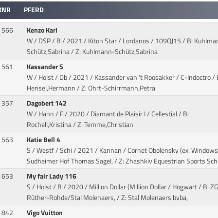
KNR
PFERD
566
Kenzo Karl
W / DSP / B / 2021 / Kiton Star / Lordanos
/ 109QJ15 / B: Kuhlma
Schütz,Sabrina / Z: Kuhlmann-Schütz,Sabrina
561
Kassander S
W / Holst / Db / 2021 / Kassander van 't Roosakker / C-Indoctro
/ 
Hensel,Hermann / Z: Ohrt-Schirrmann,Petra
357
Dagobert 142
W / Hann / F / 2020 / Diamant de Plaisir I / Cellestial
/ B:
Rochell,Kristina / Z: Temme,Christian
563
Katie Bell 4
S / Westf / Schi / 2021 / Kannan / Cornet Obolensky (ex: Windows
Sudheimer Hof Thomas Sagel, / Z: Zhashkiv Equestrian Sports Sch
653
My fair Lady 116
S / Holst / B / 2020 / Million Dollar (Million Dollar / Hogwart
/ B: Z
Rüther-Rohde/Stal Molenaers, / Z: Stal Molenaers bvba,
842
Vigo Vuitton