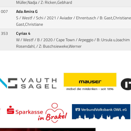
Müller,Nadja / Z: Ricken,Gebhard
007
Ada Amira G
S / Westf / Schi / 2021 / Aviador / Ehrentusch
/ B: Gast,Christiane 
Gast,Christiane
353
Cyriax 4
W / Westf / B / 2020 / Cape Town / Arpeggio
/ B: Ursula u.Joachim
Rosendahl, / Z: Buschsieweke,Werner