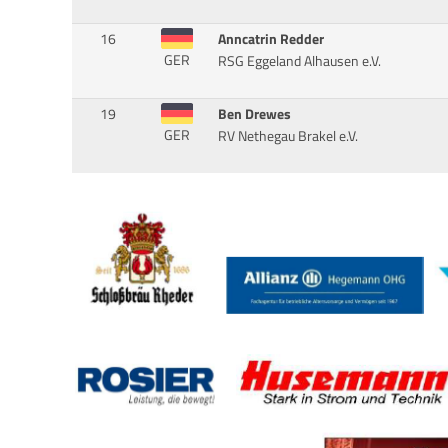
16
Anncatrin Redder
GER
RSG Eggeland Alhausen e.V.
19
Ben Drewes
GER
RV Nethegau Brakel e.V.