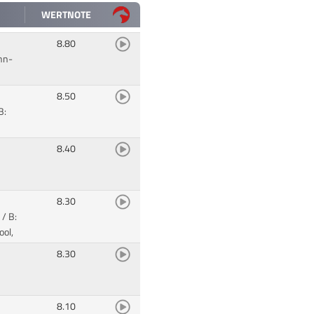
WERTNOTE
8.80
nn-
8.50
B:
8.40
8.30
/ B:
ool,
8.30
G
8.10