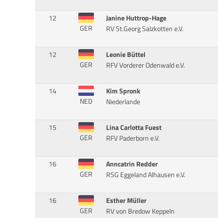
12
Janine Huttrop-Hage
GER
RV St.Georg Salzkotten e.V.
12
Leonie Büttel
GER
RFV Vorderer Odenwald e.V.
14
Kim Spronk
NED
Niederlande
15
Lina Carlotta Fuest
GER
RFV Paderborn e.V.
16
Anncatrin Redder
GER
RSG Eggeland Alhausen e.V.
16
Esther Müller
GER
RV von Bredow Keppeln