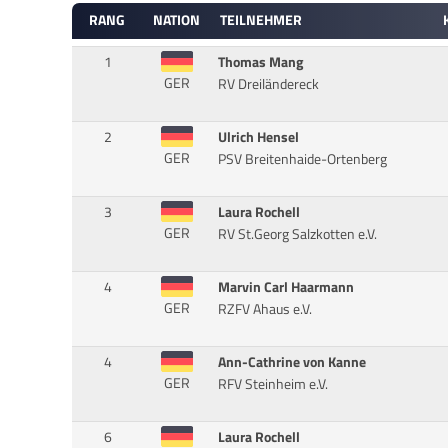
RANG
NATION
TEILNEHMER
1
Thomas Mang
GER
RV Dreiländereck
2
Ulrich Hensel
GER
PSV Breitenhaide-Ortenberg
3
Laura Rochell
GER
RV St.Georg Salzkotten e.V.
4
Marvin Carl Haarmann
GER
RZFV Ahaus e.V.
4
Ann-Cathrine von Kanne
GER
RFV Steinheim e.V.
6
Laura Rochell