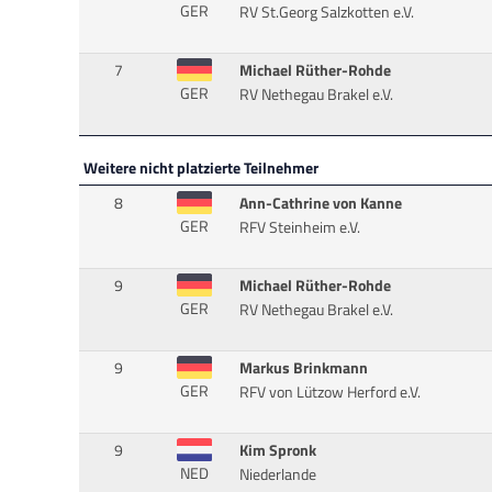
GER
RV St.Georg Salzkotten e.V.
7
Michael Rüther-Rohde
GER
RV Nethegau Brakel e.V.
Weitere nicht platzierte Teilnehmer
8
Ann-Cathrine von Kanne
GER
RFV Steinheim e.V.
9
Michael Rüther-Rohde
GER
RV Nethegau Brakel e.V.
9
Markus Brinkmann
GER
RFV von Lützow Herford e.V.
9
Kim Spronk
NED
Niederlande