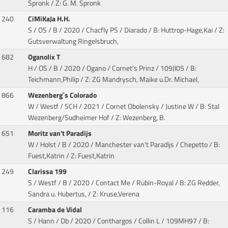
Spronk / Z: G. M. Spronk
240
CiMiKaJa H.H.
S / OS / B / 2020 / Chacfly PS / Diarado
/ B: Huttrop-Hage,Kai / Z:
Gutsverwaltung Ringelsbruch,
682
Oganolix T
H / OS / B / 2020 / Ogano / Cornet's Prinz
/ 109JI05 / B:
Teichmann,Philip / Z: ZG Mandrysch, Maike u.Dr. Michael,
866
Wezenberg`s Colorado
W / Westf / SCH / 2021 / Cornet Obolensky / Justine W
/ B: Stal
Wezenberg/Sudheimer Hof / Z: Wezenberg, B.
651
Moritz van't Paradijs
W / Holst / B / 2020 / Manchester van't Paradijs / Chepetto
/ B:
Fuest,Katrin / Z: Fuest,Katrin
249
Clarissa 199
S / Westf / B / 2020 / Contact Me / Rubin-Royal
/ B: ZG Redder,
Sandra u. Hubertus, / Z: Kruse,Verena
116
Caramba de Vidal
S / Hann / Db / 2020 / Conthargos / Collin L
/ 109MH97 / B: