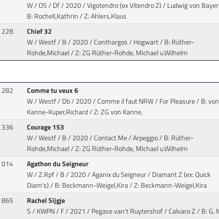
W / OS / Df / 2020 / Vigotendro (ex Vitendro Z) / Ludwig von Baye
B: Rochell,Kathrin / Z: Ahlers,Klaus
228
Chief 32
W / Westf / B / 2020 / Conthargos / Hogwart
/ B: Rüther-
Rohde,Michael / Z: ZG Rüther-Rohde, Michael u.Wilhelm
282
Comme tu veux 6
W / Westf / Db / 2020 / Comme il faut NRW / For Pleasure
/ B: von
Kanne-Kuper,Richard / Z: ZG von Kanne,
336
Courage 153
W / Westf / B / 2020 / Contact Me / Arpeggio
/ B: Rüther-
Rohde,Michael / Z: ZG Rüther-Rohde, Michael u.Wilhelm
014
Agathon du Seigneur
W / Z.Rpf / B / 2020 / Aganix du Seigneur / Diamant Z (ex: Quick
Diam's)
/ B: Beckmann-Weigel,Kira / Z: Beckmann-Weigel,Kira
865
Rachel Sijgje
S / KWPN / F / 2021 / Pegase van't Ruytershof / Calvaro Z
/ B: G. 