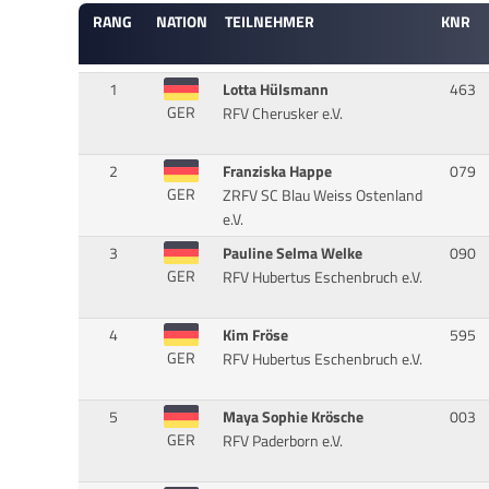
RANG
NATION
TEILNEHMER
KNR
1
Lotta Hülsmann
463
GER
RFV Cherusker e.V.
2
Franziska Happe
079
GER
ZRFV SC Blau Weiss Ostenland
e.V.
3
Pauline Selma Welke
090
GER
RFV Hubertus Eschenbruch e.V.
4
Kim Fröse
595
GER
RFV Hubertus Eschenbruch e.V.
5
Maya Sophie Krösche
003
GER
RFV Paderborn e.V.