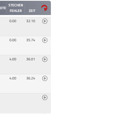
STECHEN
OTE
FEHLER
ZEIT
0.00
32.10
0.00
35.74
4.00
36.01
4.00
36.24