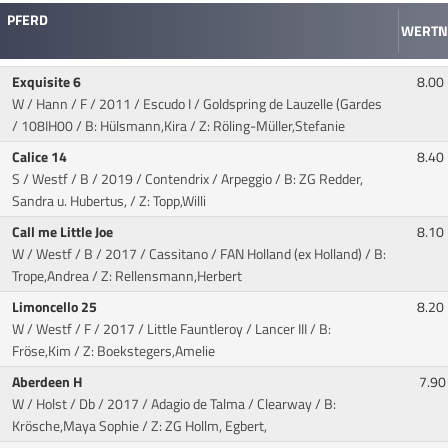
PFERD
WERTN
Exquisite 6
8.00
W / Hann / F / 2011 / Escudo I / Goldspring de Lauzelle (Gardes
/ 108IH00 / B: Hülsmann,Kira / Z: Röling-Müller,Stefanie
Calice 14
8.40
S / Westf / B / 2019 / Contendrix / Arpeggio
/ B: ZG Redder,
Sandra u. Hubertus, / Z: Topp,Willi
Call me Little Joe
8.10
W / Westf / B / 2017 / Cassitano / FAN Holland (ex Holland)
/ B:
Trope,Andrea / Z: Rellensmann,Herbert
Limoncello 25
8.20
W / Westf / F / 2017 / Little Fauntleroy / Lancer III
/ B:
Fröse,Kim / Z: Boekstegers,Amelie
Aberdeen H
7.90
W / Holst / Db / 2017 / Adagio de Talma / Clearway
/ B:
Krösche,Maya Sophie / Z: ZG Hollm, Egbert,