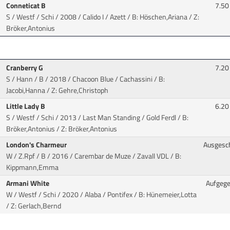
Conneticat B
7.50
S / Westf / Schi / 2008 / Calido I / Azett
/ B: Höschen,Ariana / Z:
Bröker,Antonius
Cranberry G
7.20
S / Hann / B / 2018 / Chacoon Blue / Cachassini
/ B:
Jacobi,Hanna / Z: Gehre,Christoph
Little Lady B
6.20
S / Westf / Schi / 2013 / Last Man Standing / Gold Ferdl
/ B:
Bröker,Antonius / Z: Bröker,Antonius
London's Charmeur
Ausgesc
W / Z.Rpf / B / 2016 / Carembar de Muze / Zavall VDL
/ B:
Kippmann,Emma
Armani White
Aufgeg
W / Westf / Schi / 2020 / Alaba / Pontifex
/ B: Hünemeier,Lotta
/ Z: Gerlach,Bernd