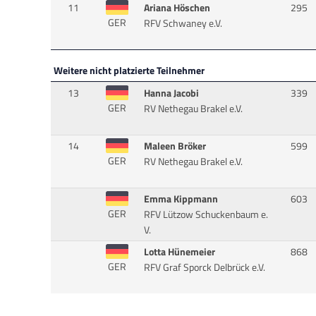
11
Ariana Höschen
295
GER
RFV Schwaney e.V.
Weitere nicht platzierte Teilnehmer
13
Hanna Jacobi
339
GER
RV Nethegau Brakel e.V.
14
Maleen Bröker
599
GER
RV Nethegau Brakel e.V.
Emma Kippmann
603
GER
RFV Lützow Schuckenbaum e.
V.
Lotta Hünemeier
868
GER
RFV Graf Sporck Delbrück e.V.