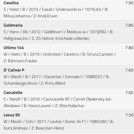
Casallca
7.90
S / Holst / B / 2015 / Casall / Underworld xx
/ 107XL63 / B:
Mikus,Johanna / Z: Knoll,Erwin
Goldmaria
7.80
S / Hann / Db / 2012 / Goldfever I / Medicus xx
/ 107QF82 / B:
Holtgrewe,Iris / Z: ZG Hahne, Intschede u.Werder,
Ultimo 144
7.80
W / Holst / B / 2019 / Unlimited / Caretino
/ B: Strunz,Carsten /
Z: Bahnsen,Frauke
D' Caliner P
7.60
W / Westf / B / 2017 / Dacantos / Cornado I
/ 108BD37 / B:
Schamberger,Anne / Z: Prins,Albert
Cascalotte
7.60
S / Westf / B / 2016 / Casscavelle NT / Cornet Obolensky (ex:
Windows
/ B: Hüser,Lauren / Z: Otte,Hubertus
Lexus 95
7.50
W / Meckl. / Schi / 2011 / Levkoi / Duros 3471
/ 108SU90 / B:
Kunz,Andreas / Z: Beier,Karl-Heinz