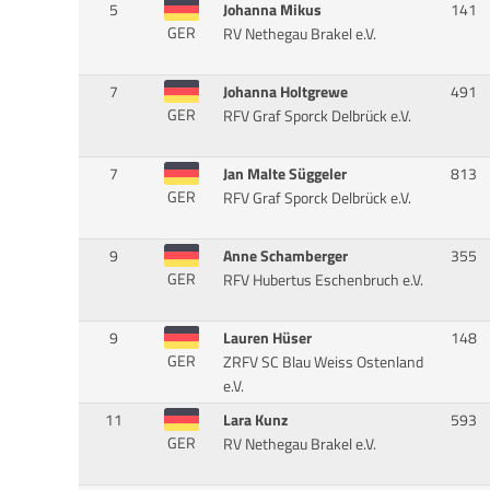
5
Johanna Mikus
141
GER
RV Nethegau Brakel e.V.
7
Johanna Holtgrewe
491
GER
RFV Graf Sporck Delbrück e.V.
7
Jan Malte Süggeler
813
GER
RFV Graf Sporck Delbrück e.V.
9
Anne Schamberger
355
GER
RFV Hubertus Eschenbruch e.V.
9
Lauren Hüser
148
GER
ZRFV SC Blau Weiss Ostenland
e.V.
11
Lara Kunz
593
GER
RV Nethegau Brakel e.V.