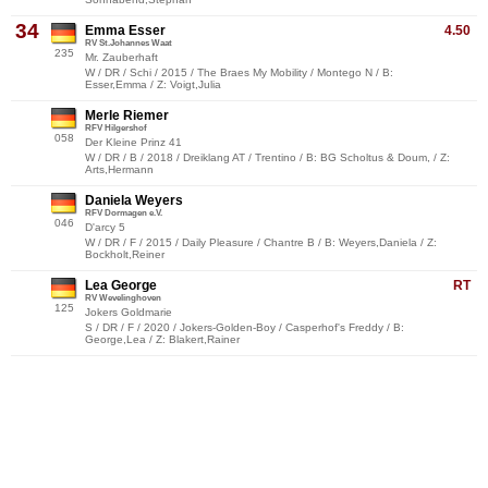
34
Emma Esser
4.50
RV St.Johannes Waat
235
Mr. Zauberhaft
W / DR / Schi / 2015 / The Braes My Mobility / Montego N / B:
Esser,Emma / Z: Voigt,Julia
Merle Riemer
RFV Hilgershof
058
Der Kleine Prinz 41
W / DR / B / 2018 / Dreiklang AT / Trentino / B: BG Scholtus & Doum, / Z:
Arts,Hermann
Daniela Weyers
RFV Dormagen e.V.
046
D'arcy 5
W / DR / F / 2015 / Daily Pleasure / Chantre B / B: Weyers,Daniela / Z:
Bockholt,Reiner
Lea George
RT
RV Wevelinghoven
125
Jokers Goldmarie
S / DR / F / 2020 / Jokers-Golden-Boy / Casperhof's Freddy / B:
George,Lea / Z: Blakert,Rainer