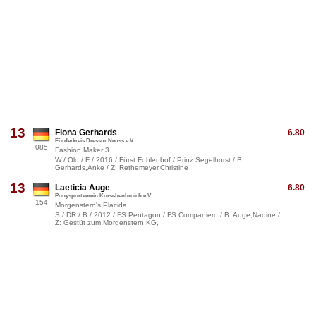
13
Fiona Gerhards
6.80
Förderkreis Dressur Neuss e.V.
085
Fashion Maker 3
W / Old / F / 2016 / Fürst Fohlenhof / Prinz Segelhorst / B:
Gerhards,Anke / Z: Rethemeyer,Christine
13
Laeticia Auge
6.80
Ponysportverein Korschenbroich e.V.
154
Morgenstern's Placida
S / DR / B / 2012 / FS Pentagon / FS Companiero / B: Auge,Nadine /
Z: Gestüt zum Morgenstern KG,