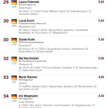
29
Laura Falenski
5.60
RFV Dormagen e.V.
105
Fürst Fredo
W / Hann / F / 2019 / Fürst Wilhelm / Zack / B: Falenski,Laura / Z:
Jennissen,Marion
30
Lucia Koch
5.50
Förderkreis Dressur Neuss e.V.
026
Bluedyfas Levi
W / Wel.A / Palom / 2018 / Honey Bee's Jacremo / Ysselvliedts
Irresistible / B: Koch,Karin / Z: Slingerland,D
30
Daniel Koth
5.50
ZRFV des Kreises Bergheim
176
Quando 67
W / Pony o.R / F / 2014 / Quaterback's Junior / Unbekannt / B:
Koth,Katrin / Z: Gerdes,Harald
32
Ida Nachreiner
5.00
RC Gut Neuhaus Grevenbroich
173
Pleasure 41
W / Dt.Pf / B / 2006 / FS Pour l'Amour / Candino I / B: Nachreiner,Inga /
Z: Kalde,Franz-Josef
33
Merle Riemer
4.80
RFV Hilgershof
122
Jarona
S / KWPN / Schwb / 2014 / Dream Boy / Bustron / B: Riemer,Armin / Z:
van Kuik,C.A.J.M.
34
Iris Wegmann
4.50
RFV Hilgershof
128
Lady Stendal
S / DSP / Db / 2014 / Stendal / Lord Fantastic / B: Wegmann,Iris / Z:
Sonnabend,Stephan