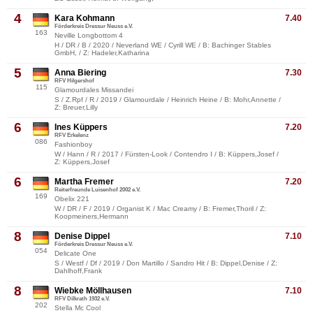
4
Kara Kohmann
7.40
Förderkreis Dressur Neuss e.V.
163
Neville Longbottom 4
H / DR / B / 2020 / Neverland WE / Cyrill WE / B: Bachinger Stables
GmbH, / Z: Hadeler,Katharina
5
Anna Biering
7.30
RFV Hilgershof
115
Glamourdales Missandei
S / Z.Rpf / R / 2019 / Glamourdale / Heinrich Heine / B: Mohr,Annette /
Z: Breuer,Lilly
6
Ines Küppers
7.20
RFV Erkelenz
086
Fashionboy
W / Hann / R / 2017 / Fürsten-Look / Contendro I / B: Küppers,Josef /
Z: Küppers,Josef
6
Martha Fremer
7.20
Reiterfreunde Luisenhof 2002 e.V.
169
Obelix 221
W / DR / F / 2019 / Organist K / Mac Creamy / B: Fremer,Thoril / Z:
Koopmeiners,Hermann
8
Denise Dippel
7.10
Förderkreis Dressur Neuss e.V.
054
Delicate One
S / Westf / Df / 2019 / Don Martillo / Sandro Hit / B: Dippel,Denise / Z:
Dahlhoff,Frank
8
Wiebke Möllhausen
7.10
RFV Dilkrath 1932 e.V.
202
Stella Mc Cool