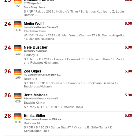
RFV Hilgershof
151
Miss Mary Jane
S / NF / Falbe / 2017 / Kulberg's Timor / B: Nehaus,Kathleen / Z: Ludin-
Romein,S
24
Meilin Wolff
6.00
Förderkreis Dressur Neuss e.V.
116
Glücksbär Grisu
W / DR / Palom / 2017 / Golden West / Clooney AT / B: Duarte,Angelika
/ Z: Jansen,Natascha
24
Nele Büscher
6.00
TurnierSG Hülsmann
133
Lindsey H
S / Hann / B / 2012 / Lissaro / Fidermark / B: Hülsmann,Theo / Z: Zucht
und Reitsport Hülsmann,
26
Zoe Gigas
5.90
RV Langenfeld Gut Langfort e.V.
166
Nikita B 5
S / DR / F / 2018 / Nouvalier / Champus / B: Brockhaus,Giuliana / Z:
Brockhaus,Michaela
26
Jette Mairose
5.90
Förderkreis Dressur Neuss e.V.
029
Bracklin Kit Kat
S / Pony o.R / B / 2018 / B: Mairose,Tanja
28
Emilia Stiller
5.80
Reiterfreunde Luisenhof 2002 e.V.
076
Dulcinea AT
S / DR / B / 2015 / Dance Star AT / Vincent / B: Stiller,Tanja / Z:
Schurf,Adolf Theo