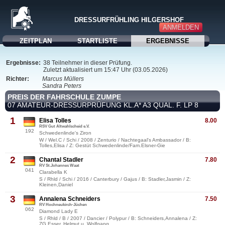
DRESSURFRÜHLING HILGERSHOF
ANMELDEN
ZEITPLAN
STARTLISTE
ERGEBNISSE
Ergebnisse:
38 Teilnehmer in dieser Prüfung.
Zuletzt aktualisiert um 15:47 Uhr (03.05.2026)
Richter:
Marcus Müllers
Sandra Peters
PREIS DER FAHRSCHULE ZUMPE
07 AMATEUR-DRESSURPRÜFUNG KL.A* A3 QUAL. F. LP 8
1
Elisa Tolles
8.00
RSV Gut Altwahlscheid e.V.
192
Schwedenlinde's Ziron
W / Wel.C / Schi / 2008 / Zenturio / Nachtegaal's Ambassador / B:
Tolles,Elisa / Z: Gestüt Schwedenlinde/Fam.Elsner-Gie
2
Chantal Stadler
7.80
RV St.Johannes Waat
041
Clarabella K
S / Rhld / Schi / 2016 / Canterbury / Gajus / B: Stadler,Jasmin / Z:
Kleinen,Daniel
3
Annalena Schneiders
7.50
RV Hochneukirch-Jüchen
062
Diamond Lady E
S / Rhld / B / 2007 / Dancier / Polypur / B: Schneiders,Annalena / Z:
ZG Esser, Helmut u. Wolfgang,