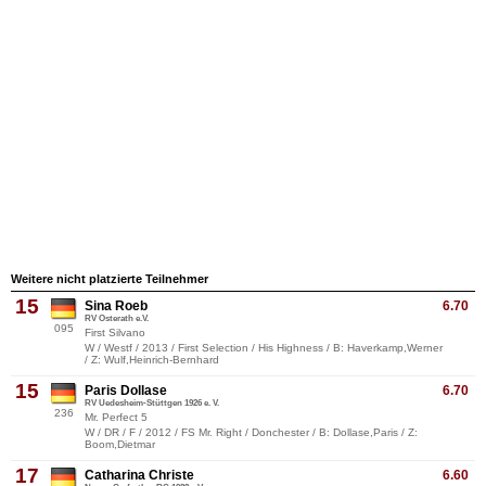
Weitere nicht platzierte Teilnehmer
15
Sina Roeb
6.70
RV Osterath e.V.
095
First Silvano
W / Westf / 2013 / First Selection / His Highness / B: Haverkamp,Werner
/ Z: Wulf,Heinrich-Bernhard
15
Paris Dollase
6.70
RV Uedesheim-Stüttgen 1926 e. V.
236
Mr. Perfect 5
W / DR / F / 2012 / FS Mr. Right / Donchester / B: Dollase,Paris / Z:
Boom,Dietmar
17
Catharina Christe
6.60