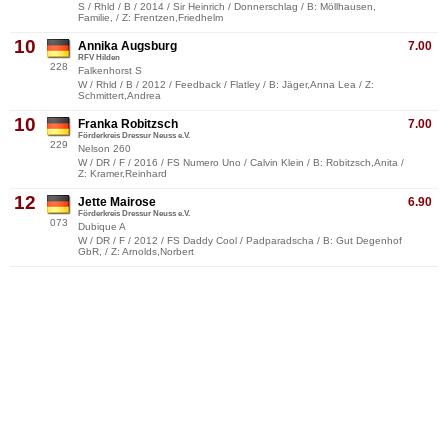
S / Rhld / B / 2014 / Sir Heinrich / Donnerschlag / B: Möllhausen,
Familie, / Z: Frentzen,Friedhelm
10
Annika Augsburg
7.00
RFV Hilden
228
Falkenhorst S
W / Rhld / B / 2012 / Feedback / Flatley / B: Jäger,Anna Lea / Z:
Schmittert,Andrea
10
Franka Robitzsch
7.00
Förderkreis Dressur Neuss e.V.
229
Nelson 260
W / DR / F / 2016 / FS Numero Uno / Calvin Klein / B: Robitzsch,Anita /
Z: Kramer,Reinhard
12
Jette Mairose
6.90
Förderkreis Dressur Neuss e.V.
073
Dubique A
W / DR / F / 2012 / FS Daddy Cool / Padparadscha / B: Gut Degenhof
GbR, / Z: Arnolds,Norbert