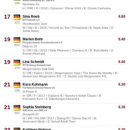
Neuss-Grefrather RC 1983 e.V.
168
Novelista Su
H / PRE / R / 2010 / Cubanon / Oficial XXIX / B: Christe,Catharina
17
Sina Roeb
6.60
RV Osterath e.V.
121
Heartbreaker Jack
W / Old / B / 2018 / Honoré du Soir / Fürstenball / B: Roeb,Anke / Z:
Stolle,Heino
19
Marlen Bohr
6.40
Ponysportverein Korschenbroich e.V.
052
Déjà-vu 15
S / DR / Db / 2015 / Daily Pleasure / Champus K / B: Bohr,Maike / Z:
Kramer,Reinhard
19
Lina Schmidt
6.40
RV St.Georg Grevenbroich
155
Morgensterns Dalli Dalli
S / DR / Palom / 2018 / Morgensterns Dalai / The Braes My Mobility / B:
Gestüt zum Morgenstern KG, / Z: Gestüt zum Morgenstern KG,
21
Kara Kohmann
6.30
Förderkreis Dressur Neuss e.V.
109
G-Power K
H / DR / F / 2017 / Gabiano B / Nancho's Noble Classic / B:
Kohmann,Kara / Z: Dillenberger,Alexandra
21
Sophia Steinberg
6.30
RSG Köln von 2003 e.V.
067
Domgold AT
W / DR / PALOM / 2017 / Dating AT / Dance Star AT / B:
Grohmann,Mario / Z: Schurf,Adolf Theo
23
Kathleen Nehaus
6.20