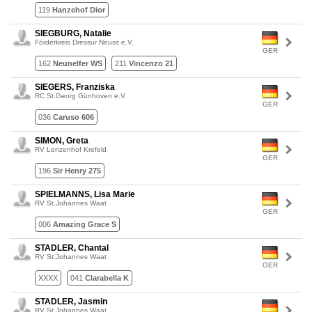
119
Hanzehof Dior
SIEGBURG, Natalie
Förderkreis Dressur Neuss e.V.
GER
162
Neunelfer WS
211
Vincenzo 21
SIEGERS, Franziska
RC St.Georg Günhoven e.V.
GER
036
Caruso 606
SIMON, Greta
RV Lenzenhof Krefeld
GER
196
Sir Henry 275
SPIELMANNS, Lisa Marie
RV St.Johannes Waat
GER
006
Amazing Grace S
STADLER, Chantal
RV St.Johannes Waat
GER
XXXX
041
Clarabella K
STADLER, Jasmin
RV St.Johannes Waat