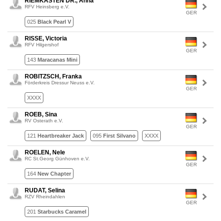
RIEMKASTEN DR., Anna
RFV Heinsberg e.V.
GER
025
Black Pearl V
RISSE, Victoria
RFV Hilgershof
GER
143
Maracanas Mini
ROBITZSCH, Franka
Förderkreis Dressur Neuss e.V.
GER
XXXX
ROEB, Sina
RV Osterath e.V.
GER
121
Heartbreaker Jack
095
First Silvano
XXXX
ROELEN, Nele
RC St.Georg Günhoven e.V.
GER
164
New Chapter
RUDAT, Selina
RZV Rheindahlen
GER
201
Starbucks Caramel