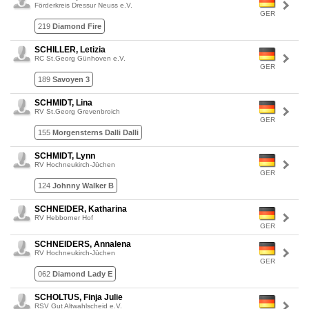
Förderkreis Dressur Neuss e.V.
GER
219
Diamond Fire
SCHILLER, Letizia
RC St.Georg Günhoven e.V.
GER
189
Savoyen 3
SCHMIDT, Lina
RV St.Georg Grevenbroich
GER
155
Morgensterns Dalli Dalli
SCHMIDT, Lynn
RV Hochneukirch-Jüchen
GER
124
Johnny Walker B
SCHNEIDER, Katharina
RV Hebborner Hof
GER
SCHNEIDERS, Annalena
RV Hochneukirch-Jüchen
GER
062
Diamond Lady E
SCHOLTUS, Finja Julie
RSV Gut Altwahlscheid e.V.