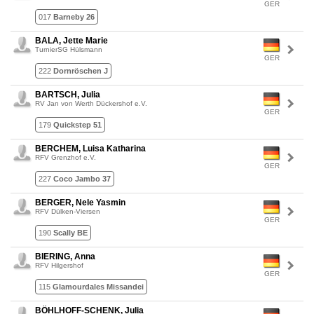
GER
017
Barneby 26
BALA, Jette Marie
TurnierSG Hülsmann
GER
222
Dornröschen J
BARTSCH, Julia
RV Jan von Werth Dückershof e.V.
GER
179
Quickstep 51
BERCHEM, Luisa Katharina
RFV Grenzhof e.V.
GER
227
Coco Jambo 37
BERGER, Nele Yasmin
RFV Dülken-Viersen
GER
190
Scally BE
BIERING, Anna
RFV Hilgershof
GER
115
Glamourdales Missandei
BÖHLHOFF-SCHENK, Julia