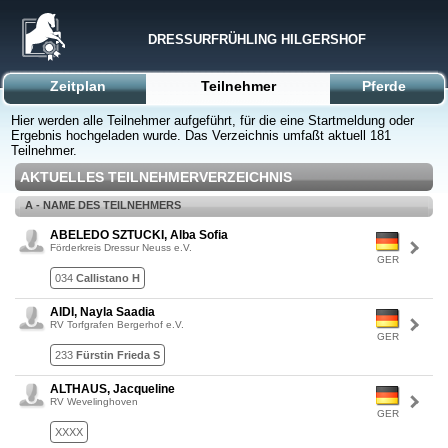
DRESSURFRÜHLING HILGERSHOF
Zeitplan
Teilnehmer
Pferde
Hier werden alle Teilnehmer aufgeführt, für die eine Startmeldung oder
Ergebnis hochgeladen wurde. Das Verzeichnis umfaßt aktuell 181
Teilnehmer.
AKTUELLES TEILNEHMERVERZEICHNIS
A - NAME DES TEILNEHMERS
ABELEDO SZTUCKI, Alba Sofia
Förderkreis Dressur Neuss e.V.
GER
034
Callistano H
AIDI, Nayla Saadia
RV Torfgrafen Bergerhof e.V.
GER
233
Fürstin Frieda S
ALTHAUS, Jacqueline
RV Wevelinghoven
GER
XXXX