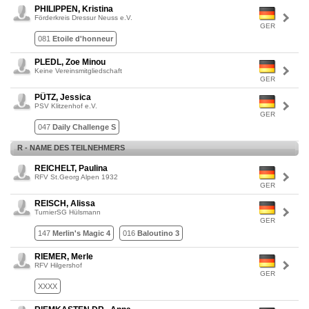
PHILIPPEN, Kristina
Förderkreis Dressur Neuss e.V.
GER
081
Etoile d'honneur
PLEDL, Zoe Minou
Keine Vereinsmitgliedschaft
GER
PÜTZ, Jessica
PSV Klitzenhof e.V.
GER
047
Daily Challenge S
R - NAME DES TEILNEHMERS
REICHELT, Paulina
RFV St.Georg Alpen 1932
GER
REISCH, Alissa
TurnierSG Hülsmann
GER
147
Merlin's Magic 4
016
Baloutino 3
RIEMER, Merle
RFV Hilgershof
GER
XXXX