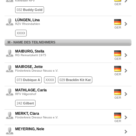
Krefelder RFV
GER
032
Buddy Gold
LÜNGEN, Lina
RZV Rheindahlen
GER
XXXX
M - NAME DES TEILNEHMERS
MAIBURG, Stella
RG Reinartzkehl 1975
GER
MAIROSE, Jette
Förderkreis Dressur Neuss e.V.
GER
073
Dubique A
XXXX
029
Bracklin Kit Kat
MATHLAGE, Carla
RFV Hilgershof
GER
242
Gilbert
MERKT, Clara
Förderkreis Dressur Neuss e.V.
GER
MEYERING, Nele