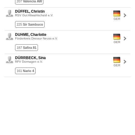
207
Valencia AW
DÜFFEL, Christin
RSV Gut Altwahlscheid e.V.
GER
225
Sir Sambuco
DUHME, Charlotte
Förderkreis Dressur Neuss e.V.
GER
187
Safira 81
DÜRRBECK, Sina
RFV Dormagen e.V.
GER
161
Nario 4