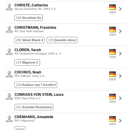
CHRISTE, Catharina
Neuss-Grefrather RC 1983 e.V.
GER
168
Novelista Su
CHRISTMANN, Franziska
RV Graf Holk Grefrath
GER
209
Velvet Black 4
178
Querido Amor
CLÖREN, Sarah
RV Uedesheim-Stüttgen 1926 e. V.
GER
141
Magnum C
COCHIUS, Noah
RFV Dilkrath 1932 e.V.
GER
126
Kadans van´t Koolhof
CONRADS-VON STEIN, Laura
RSG Haus Rott e.V.
GER
012
Avenida Romantica
CREMANNS, Annabelle
RFV Hilgershof
GER
XXXX