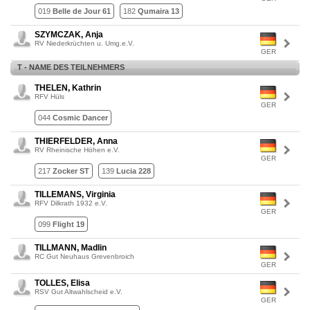
019
Belle de Jour 61
182
Qumaira 13
SZYMCZAK, Anja
RV Niederkrüchten u. Umg.e.V.
GER
T - NAME DES TEILNEHMERS
THELEN, Kathrin
RFV Hüls
GER
044
Cosmic Dancer
THIERFELDER, Anna
RV Rheinische Höhen e.V.
GER
217
Zocker ST
139
Lucia 228
TILLEMANS, Virginia
RFV Dilkrath 1932 e.V.
GER
099
Flight 19
TILLMANN, Madlin
RC Gut Neuhaus Grevenbroich
GER
TOLLES, Elisa
RSV Gut Altwahlscheid e.V.
GER