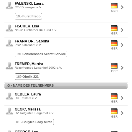
FALENSKI, Laura
RFV Dormagen e.V.
GER
105
Fürst Fredo
FISCHER, Lisa
Neuss-Grefrather RC 1983 e.V.
GER
FRANA DR., Sabrina
PSV Klitzenhof e.V.
GER
191
Schierensees Secret Service
FREMER, Martha
Reiterfreunde Luisenhof 2002 e.V.
GER
169
Obelix 221
G - NAME DES TEILNEHMERS
GEBLER, Laura
RC Erftstadt e.V.
GER
GEGIC, Melissa
RV Torfgrafen Bergerhof e.V.
GER
015
Ballylee Lady Mirah