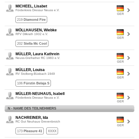
MICHEEL, Lisabet
Förderkreis Dressur Neuss e.V.
GER
219
Diamond Fire
MÖLLHAUSEN, Wiebke
RFV Dilkrath 1932 e.V.
GER
202
Stella Mc Cool
MÜLLER, Laura Kathrein
Neuss-Grefrather RC 1983 e.V.
GER
MÜLLER, Louisa
RV Stolberg-Büsbach 1949
GER
106
Fürstin Belaja S
MÜLLER-NEUHAUS, Isabell
Förderkreis Dressur Neuss e.V.
GER
N - NAME DES TEILNEHMERS
NACHREINER, Ida
RC Gut Neuhaus Grevenbroich
GER
173
Pleasure 41
XXXX