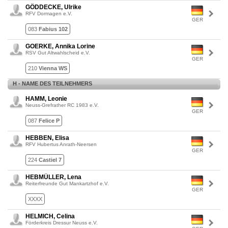
GÖDDECKE, Ulrike
RFV Dormagen e.V.
GER
083
Fabius 102
GOERKE, Annika Lorine
RSV Gut Altwahlscheid e.V.
GER
210
Vienna WS
H - NAME DES TEILNEHMERS
HAMM, Leonie
Neuss-Grefrather RC 1983 e.V.
GER
087
Felice P
HEBBEN, Elisa
RFV Hubertus Anrath-Neersen
GER
224
Castiel 7
HEBMÜLLER, Lena
Reiterfreunde Gut Mankartzhof e.V.
GER
XXXX
HELMICH, Celina
Förderkreis Dressur Neuss e.V.