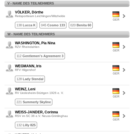
V - NAME DES TEILNEHMERS
VÖLKER, Dörthe
Reitsportteam Leichlingen/Witzhelde
GER
138
Lucca K
045
Cosmo 133
020
Benita 60
W - NAME DES TEILNEHMERS
WASHINGTON, Pia Nina
RZV Rheindahlen
GER
112
Gentlemen's Agreement 3
WEGMANN, Iris
RFV Hilgershof
GER
128
Lady Stendal
WEINZ, Leni
RV Uedesheim-Stüttgen 1926 e. V.
GER
221
Summerly Skyline
WEISS-JANDER, Corinna
RSV im SC 36 e.V. Neuss-Grimlinghau
GER
132
Lilly 825