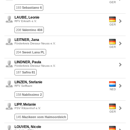
GER
193
Sebastiano 6
LAUBE, Leonie
RFV Erkrath e.V.
GER
208
Valentino 404
LEITNER, Jana
Förderkreis Dressur Neuss e.V.
GER
204
Sweet Lana PL
LINDNER, Paula
Förderkreis Dressur Neuss e.V.
187
Safira 81
LINZEN, Stefanie
RFV Selfkant
NED
158
Nablissimo 2
LIPP, Melanie
PSV Klitzenhof e.V.
GER
145
Mazikeen vom Haimoordeich
LOUVEN, Nicole