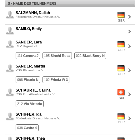
S - NAME DES TEILNEHMERS
SALZMANN, Daliah
Förderkreis Dressur Neuss e.V.
GER
SAMILO, Emily
SANDER, Lara
RFV Hilgershof
GER
111
Geneva J
195
Sinchi Roca
022
Black Berry N
SANDER, Martin
PSV Klitzenhof e.V.
GER
098
Fleurie N
102
Frieda W 3
SCHAURTE, Carina
RSV Gut Altwahlscheid e.V.
SUI
212
Vio Vittorio
SCHIFFER, Ida
Förderkreis Dressur Neuss e.V.
GER
038
Casiro 9
SCHIFFER, Thea