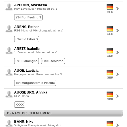
APPUHN, Anastasia
RSV Leverkusen-Rheindorf 1971
GER
234
For Feeling 9
ARENS, Esther
RSG Niershof Mönchengladbach e.V.
GER
094
Fio Filou S
ARETZ, Isabelle
1. Dressurverein Niederrhein e.V.
GER
091
Fiamingha
080
Escolarno
AUGE, Laeticia
Ponysportverein Korschenbroich e.V.
GER
154
Morgenstern's Placida
AUGSBURG, Annika
RFV Hilden
GER
XXXX
B - NAME DES TEILNEHMERS
BÄHR, Nike
Voltigier-u.Therapieverein Mongshof