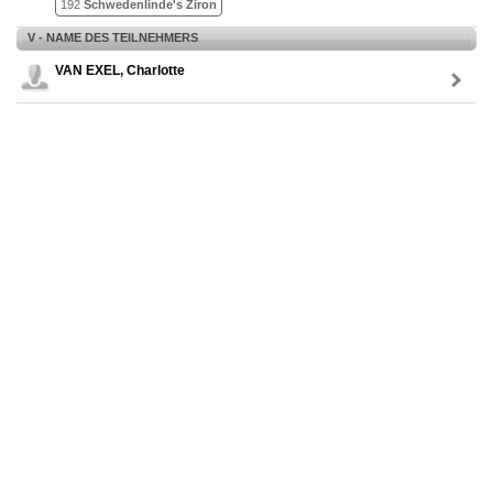
192
Schwedenlinde's Ziron
V - NAME DES TEILNEHMERS
VAN EXEL, Charlotte