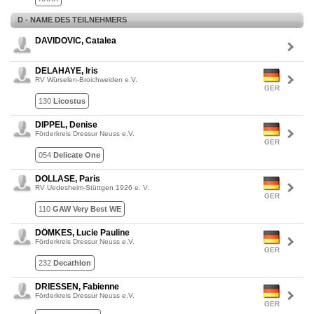
D - NAME DES TEILNEHMERS
DAVIDOVIC, Catalea
DELAHAYE, Iris
RV Würselen-Broichweiden e.V.
GER
130
Licostus
DIPPEL, Denise
Förderkreis Dressur Neuss e.V.
GER
054
Delicate One
DOLLASE, Paris
RV Uedesheim-Stüttgen 1926 e. V.
GER
110
GAW Very Best WE
DÖMKES, Lucie Pauline
Förderkreis Dressur Neuss e.V.
GER
232
Decathlon
DRIESSEN, Fabienne
Förderkreis Dressur Neuss e.V.
GER