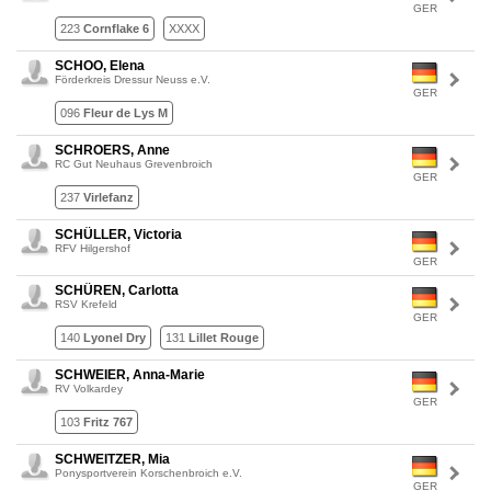
GER
223
Cornflake 6
XXXX
SCHOO, Elena
Förderkreis Dressur Neuss e.V.
GER
096
Fleur de Lys M
SCHROERS, Anne
RC Gut Neuhaus Grevenbroich
GER
237
Virlefanz
SCHÜLLER, Victoria
RFV Hilgershof
GER
SCHÜREN, Carlotta
RSV Krefeld
GER
140
Lyonel Dry
131
Lillet Rouge
SCHWEIER, Anna-Marie
RV Volkardey
GER
103
Fritz 767
SCHWEITZER, Mia
Ponysportverein Korschenbroich e.V.
GER