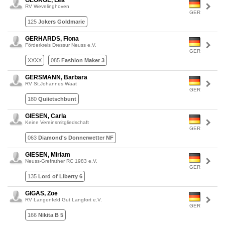
GEORGE, Lea
RV Wevelinghoven
GER
125
Jokers Goldmarie
GERHARDS, Fiona
Förderkreis Dressur Neuss e.V.
GER
XXXX
085
Fashion Maker 3
GERSMANN, Barbara
RV St.Johannes Waat
GER
180
Quiietschbunt
GIESEN, Carla
Keine Vereinsmitgliedschaft
GER
063
Diamond's Donnerwetter NF
GIESEN, Miriam
Neuss-Grefrather RC 1983 e.V.
GER
135
Lord of Liberty 6
GIGAS, Zoe
RV Langenfeld Gut Langfort e.V.
GER
166
Nikita B 5