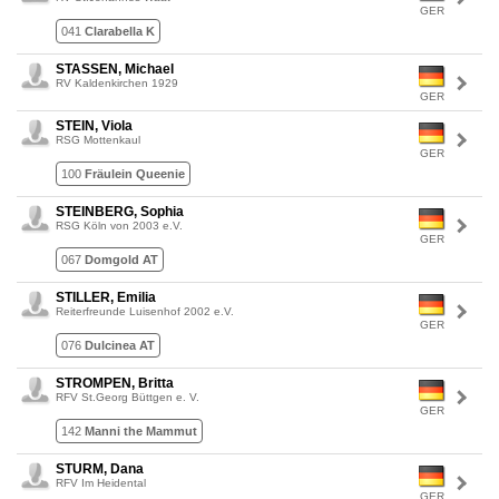
GER
041
Clarabella K
STASSEN, Michael
RV Kaldenkirchen 1929
GER
STEIN, Viola
RSG Mottenkaul
GER
100
Fräulein Queenie
STEINBERG, Sophia
RSG Köln von 2003 e.V.
GER
067
Domgold AT
STILLER, Emilia
Reiterfreunde Luisenhof 2002 e.V.
GER
076
Dulcinea AT
STROMPEN, Britta
RFV St.Georg Büttgen e. V.
GER
142
Manni the Mammut
STURM, Dana
RFV Im Heidental
GER