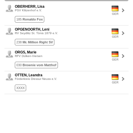
OBERHERR, Lisa
PSV Klitzenhof e.V.
GER
185
Ronaldo Fox
OPGENOORTH, Leni
RV Seydlitz St. Tönis 1879 e.V.
GER
238
Mr. Million Right SV
ORGS, Marie
RFV Dülken-Viersen
GER
030
Brownie vom Matthof
OTTEN, Leandra
Förderkreis Dressur Neuss e.V.
GER
XXXX