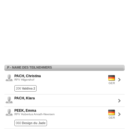
P - NAME DES TEILNEHMERS
PACH, Christina
RFV Hilgershof
GER
206
Valdiva 2
PACH, Klara
PEEK, Emma
RFV Hubertus Anrath-Neersen
GER
060
Design du Jade