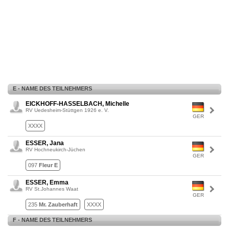
E - NAME DES TEILNEHMERS
EICKHOFF-HASSELBACH, Michelle
RV Uedesheim-Stüttgen 1926 e. V.
GER
XXXX
ESSER, Jana
RV Hochneukirch-Jüchen
GER
097
Fleur E
ESSER, Emma
RV St.Johannes Waat
GER
235
Mr. Zauberhaft
XXXX
F - NAME DES TEILNEHMERS