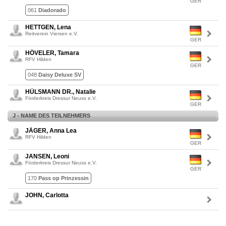
GER
061
Diadorado
HETTGEN, Lena
Reitverein Viersen e.V.
GER
HÖVELER, Tamara
RFV Hilden
GER
048
Daisy Deluxe SV
HÜLSMANN DR., Natalie
Förderkreis Dressur Neuss e.V.
GER
J - NAME DES TEILNEHMERS
JÄGER, Anna Lea
RFV Hilden
GER
JANSEN, Leoni
Förderkreis Dressur Neuss e.V.
GER
170
Pass op Prinzessin
JOHN, Carlotta