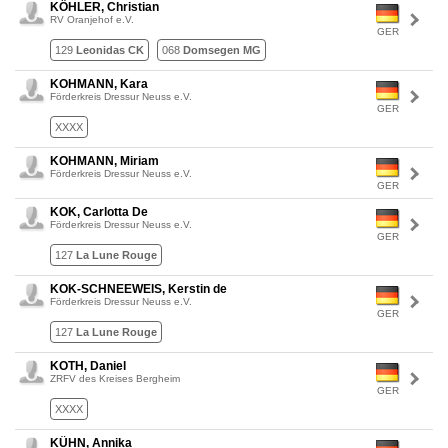
KÖHLER, Christian
RV Oranjehof e.V.
GER
129
Leonidas CK
068
Domsegen MG
KOHMANN, Kara
Förderkreis Dressur Neuss e.V.
GER
XXXX
KOHMANN, Miriam
Förderkreis Dressur Neuss e.V.
GER
KOK, Carlotta De
Förderkreis Dressur Neuss e.V.
GER
127
La Lune Rouge
KOK-SCHNEEWEIS, Kerstin de
Förderkreis Dressur Neuss e.V.
GER
127
La Lune Rouge
KOTH, Daniel
ZRFV des Kreises Bergheim
GER
XXXX
KÜHN, Annika