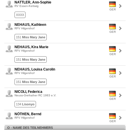
NATTLER, Ann-Sophie
RV Essen-Kettwig
GER
XXXX
NEHAUS, Kathleen
RFV Hilgershof
GER
151
Miss Mary Jane
NEHAUS, Kira Marie
RFV Hilgershof
GER
151
Miss Mary Jane
NEHAUS, Louisa Carolin
RFV Hilgershof
GER
151
Miss Mary Jane
NICOLI, Federica
Neuss-Grefrather RC 1983 e.V.
GER
134
Lisonyo
NÖTHEN, Bernd
RFV Hilgershof
GER
O - NAME DES TEILNEHMERS