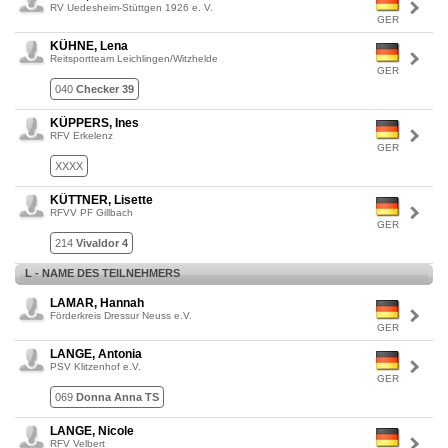
RV Uedesheim-Stüttgen 1926 e. V.
GER
KÜHNE, Lena
Reitsportteam Leichlingen/Witzhelde
GER
040
Checker 39
KÜPPERS, Ines
RFV Erkelenz
GER
XXXX
KÜTTNER, Lisette
RFVV PF Gillbach
GER
214
Vivaldor 4
L - NAME DES TEILNEHMERS
LAMAR, Hannah
Förderkreis Dressur Neuss e.V.
GER
LANGE, Antonia
PSV Klitzenhof e.V.
GER
069
Donna Anna TS
LANGE, Nicole
RFV Velbert