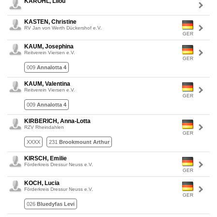
KAROHL, Lilou
KASTEN, Christine
RV Jan von Werth Dückershof e.V.
GER
KAUM, Josephina
Reitverein Viersen e.V.
GER
009
Annalotta 4
KAUM, Valentina
Reitverein Viersen e.V.
GER
009
Annalotta 4
KIRBERICH, Anna-Lotta
RZV Rheindahlen
GER
XXXX
231
Brookmount Arthur
KIRSCH, Emilie
Förderkreis Dressur Neuss e.V.
GER
KOCH, Lucia
Förderkreis Dressur Neuss e.V.
GER
026
Bluedyfas Levi