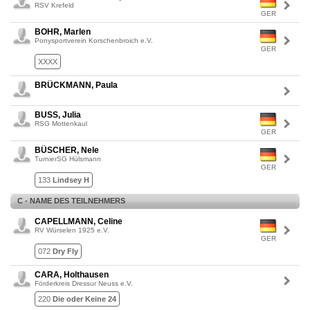
RSV Krefeld
GER
BOHR, Marlen
Ponysportverein Korschenbroich e.V.
GER
XXXX
BRÜCKMANN, Paula
BUSS, Julia
RSG Mottenkaul
GER
BÜSCHER, Nele
TurnierSG Hülsmann
GER
133
Lindsey H
C - NAME DES TEILNEHMERS
CAPELLMANN, Celine
RV Würselen 1925 e.V.
GER
072
Dry Fly
CARA, Holthausen
Förderkreis Dressur Neuss e.V.
220
Die oder Keine 24