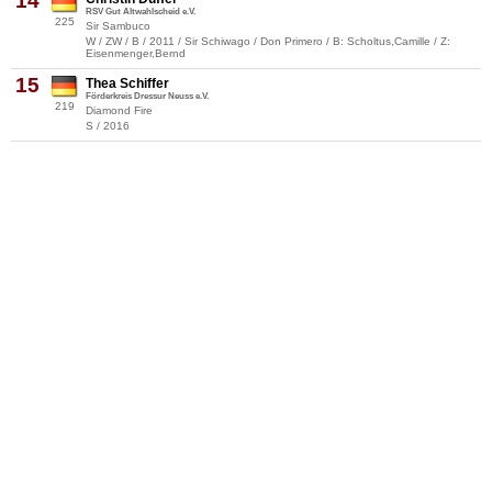
14
RSV Gut Altwahlscheid e.V.
225
Sir Sambuco
W / ZW / B / 2011 / Sir Schiwago / Don Primero / B: Scholtus,Camille / Z:
Eisenmenger,Bernd
15
Thea Schiffer
Förderkreis Dressur Neuss e.V.
219
Diamond Fire
S / 2016