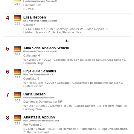
Förderkreis Dressur Neuss e.V.
219
Diamond Fire
S / 2016
4
Elisa Hebben
RFV Hubertus Anrath-Neersen
224
Castiel 7
H / DR / RoFal / 2015 / Cockney Cracker WE / Mac Geyver / B:
Hebben,Jessica / Z: Becker,Stefan u. Bea
2.
5
Alba Sofia Abeledo Sztucki
Förderkreis Dressur Neuss e.V.
034
Callistano H
W / Westf / F / 2013 / Colmani / Beluga / B: Abeledo Sztucki,Alba Sofia / Z:
Hermann,Birgit
6
Finja Julie Scholtus
RSV Gut Altwahlscheid e.V.
223
Cornflake 6
W / Holst / Schi / 2005 / Cassiano / Cascavelle / B: Richter,Alexandra / Z:
Bütter,Heinrich
7
Carla Giesen
Keine Vereinsmitgliedschaft
063
Diamond's Donnerwetter NF
W / DR / B / 2018 / Diamond Touch / Classic Dancer I / B: Freiberg,Nina / Z:
Freiberg,Nina
8
Anastasia Appuhn
RSV Leverkusen-Rheindorf 1971
234
For Feeling 9
S / Old / Schwb / 2019 / For Romance I / Fürstenball / B: Appuhn,Anastasia /
Z: Bäumer,Richard