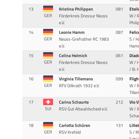
13
Kristina Philippen
081
Etoi
GER
Förderkreis Dressur Neuss
W / R
e.V.
Phili
14
Leonie Hamm
087
Felic
GER
Neuss-Grefrather RC 1983
S / H
e.V.
Hamm
15
Celina Helmich
061
Diad
GER
Förderkreis Dressur Neuss
W / H
e.V.
/ B: 
16
Virginia Tillemans
099
Flig
GER
RFV Dilkrath 1932 e.V.
W / R
Tille
17
Carina Schaurte
212
Vio V
SUI
RSV Gut Altwahlscheid e.V.
W / W
Schau
18
Carlotta Schüren
131
Lill
GER
RSV Krefeld
S / R