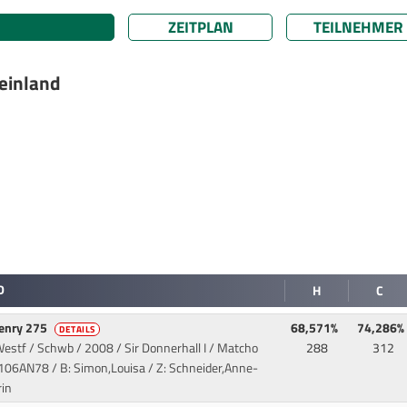
ZEITPLAN
TEILNEHMER
einland
D
H
C
Henry 275
68,571%
74,286%
DETAILS
estf / Schwb / 2008 / Sir Donnerhall I / Matcho
288
312
106AN78 / B: Simon,Louisa / Z: Schneider,Anne-
rin