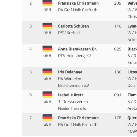
2
Franziska Christmann
209
Velv
GER
RV Graf Holk Grefrath
W / W
Chris
3
Carlotta Schüren
140
Lyon
GER
RSV Krefeld
W / H
Schür
4
Anna Riemkasten Dr.
025
Blac
GER
RFV Heinsberg e.V.
S / R
Emun
5
Iris Delahaye
130
Lico
GER
RV Würselen-
W / H
Broichweiden e.V.
Delah
6
Isabelle Aretz
091
Fiam
GER
1. Dressurverein
S / D
Niederrhein e.V.
Aretz
7
Franziska Christmann
178
Quer
GER
RV Graf Holk Grefrath
W / H
109A