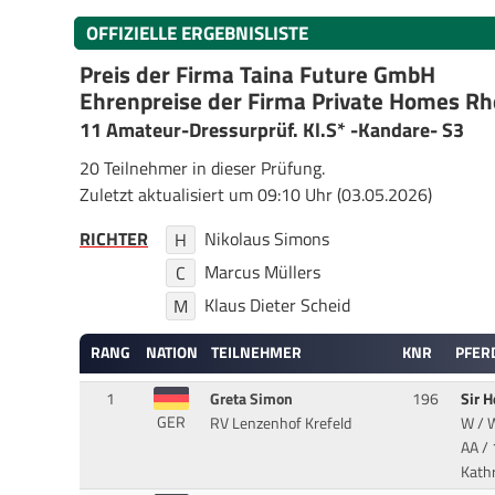
OFFIZIELLE ERGEBNISLISTE
Preis der Firma Taina Future GmbH
Ehrenpreise der Firma Private Homes Rh
11 Amateur-Dressurprüf. Kl.S* -Kandare- S3
20 Teilnehmer in dieser Prüfung.
Zuletzt aktualisiert um 09:10 Uhr (03.05.2026)
RICHTER
Nikolaus Simons
H
Marcus Müllers
C
Klaus Dieter Scheid
M
RANG
NATION
TEILNEHMER
KNR
PFER
1
Greta Simon
196
Sir 
GER
RV Lenzenhof Krefeld
W / W
AA
/ 
Kath