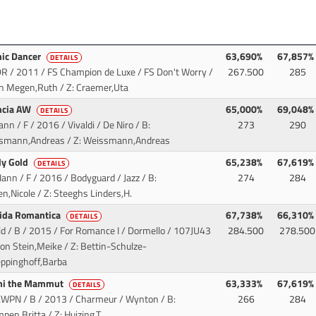
ic Dancer
63,690%
67,857%
DETAILS
DR / 2011 / FS Champion de Luxe / FS Don't Worry
/
267.500
285
an Megen,Ruth / Z: Craemer,Uta
ncia AW
65,000%
69,048%
DETAILS
ann / F / 2016 / Vivaldi / De Niro
/ B:
273
290
smann,Andreas / Z: Weissmann,Andreas
y Gold
65,238%
67,619%
DETAILS
ann / F / 2016 / Bodyguard / Jazz
/ B:
274
284
n,Nicole / Z: Steeghs Linders,H.
ida Romantica
67,738%
66,310%
DETAILS
ld / B / 2015 / For Romance I / Dormello
/ 107JU43
284.500
278.500
von Stein,Meike / Z: Bettin-Schulze-
eppinghoff,Barba
ni the Mammut
63,333%
67,619%
DETAILS
KWPN / B / 2013 / Charmeur / Wynton
/ B:
266
284
pen,Britta / Z: Huizing,T.