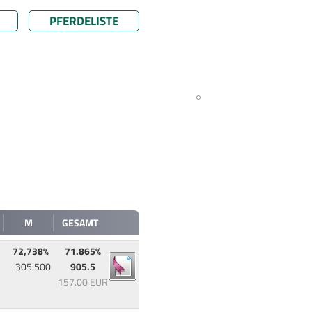
PFERDELISTE
M
GESAMT
72,738%
71.865%
305.500
905.5
157.00 EUR