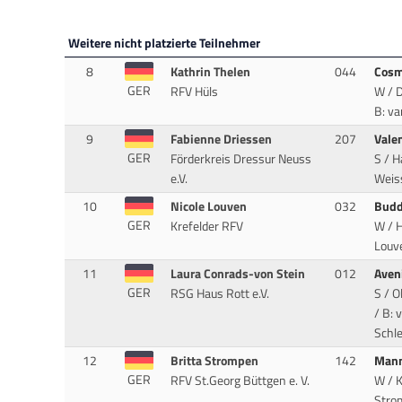
Weitere nicht platzierte Teilnehmer
8
Kathrin Thelen
044
Cosm
GER
RFV Hüls
W / 
B: v
9
Fabienne Driessen
207
Vale
GER
Förderkreis Dressur Neuss
S / H
e.V.
Weis
10
Nicole Louven
032
Budd
GER
Krefelder RFV
W / H
Louve
11
Laura Conrads-von Stein
012
Aven
GER
RSG Haus Rott e.V.
S / O
/ B: 
Schl
12
Britta Strompen
142
Man
GER
RFV St.Georg Büttgen e. V.
W / 
Strom