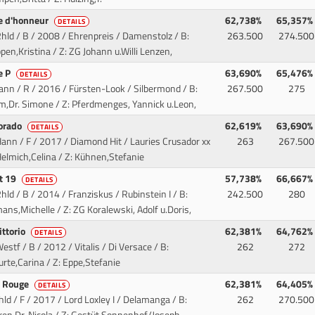
le d'honneur
62,738%
65,357%
DETAILS
hld / B / 2008 / Ehrenpreis / Damenstolz
/ B:
263.500
274.500
ppen,Kristina / Z: ZG Johann u.Willi Lenzen,
e P
63,690%
65,476%
DETAILS
ann / R / 2016 / Fürsten-Look / Silbermond
/ B:
267.500
275
,Dr. Simone / Z: Pferdmenges, Yannick u.Leon,
orado
62,619%
63,690%
DETAILS
ann / F / 2017 / Diamond Hit / Lauries Crusador xx
263
267.500
Helmich,Celina / Z: Kühnen,Stefanie
ht 19
57,738%
66,667%
DETAILS
hld / B / 2014 / Franziskus / Rubinstein I
/ B:
242.500
280
mans,Michelle / Z: ZG Koralewski, Adolf u.Doris,
ittorio
62,381%
64,762%
DETAILS
estf / B / 2012 / Vitalis / Di Versace
/ B:
262
272
rte,Carina / Z: Eppe,Stefanie
et Rouge
62,381%
64,405%
DETAILS
hld / F / 2017 / Lord Loxley I / Delamanga
/ B:
262
270.500