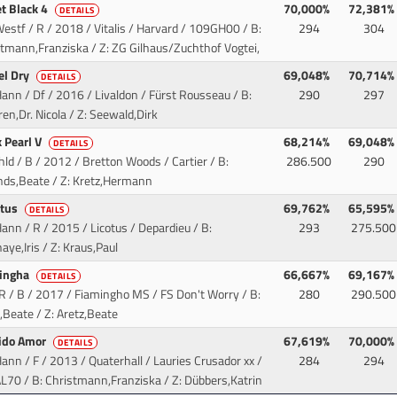
et Black 4
70,000%
72,381%
DETAILS
estf / R / 2018 / Vitalis / Harvard
/ 109GH00 / B:
294
304
tmann,Franziska / Z: ZG Gilhaus/Zuchthof Vogtei,
el Dry
69,048%
70,714%
DETAILS
ann / Df / 2016 / Livaldon / Fürst Rousseau
/ B:
290
297
en,Dr. Nicola / Z: Seewald,Dirk
k Pearl V
68,214%
69,048%
DETAILS
hld / B / 2012 / Bretton Woods / Cartier
/ B:
286.500
290
ds,Beate / Z: Kretz,Hermann
stus
69,762%
65,595%
DETAILS
ann / R / 2015 / Licotus / Depardieu
/ B:
293
275.500
aye,Iris / Z: Kraus,Paul
ingha
66,667%
69,167%
DETAILS
R / B / 2017 / Fiamingho MS / FS Don't Worry
/ B:
280
290.500
,Beate / Z: Aretz,Beate
ido Amor
67,619%
70,000%
DETAILS
ann / F / 2013 / Quaterhall / Lauries Crusador xx
/
284
294
L70 / B: Christmann,Franziska / Z: Dübbers,Katrin