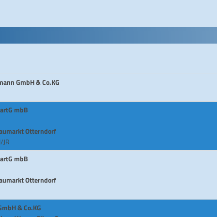
demann GmbH & Co.KG
 PartG mbB
aumarkt Otterndorf
N/JR
 PartG mbB
aumarkt Otterndorf
 GmbH & Co.KG