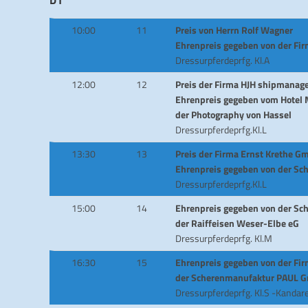
10:00
11
Preis von Herrn Rolf Wagner
Ehrenpreis gegeben von der Fi
Dressurpferdeprfg. Kl.A
12:00
12
Preis der Firma HJH shipmana
Ehrenpreis gegeben vom Hotel
der Photography von Hassel
Dressurpferdeprfg.Kl.L
13:30
13
Preis der Firma Ernst Krethe G
Ehrenpreis gegeben von der S
Dressurpferdeprfg.Kl.L
15:00
14
Ehrenpreis gegeben von der S
der Raiffeisen Weser-Elbe eG
Dressurpferdeprfg. Kl.M
16:30
15
Ehrenpreis gegeben von der F
der Scherenmanufaktur PAUL 
Dressurpferdeprfg. Kl.S -Kandar