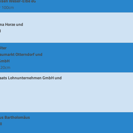
eisen Weser-Elbe eG
er 100cm
rma Horze und
l
lter
aumarkt Otterndorf und
 GmbH
 120cm
Staats Lohnunternehmen GmbH und
aus Bartholomäus
ll