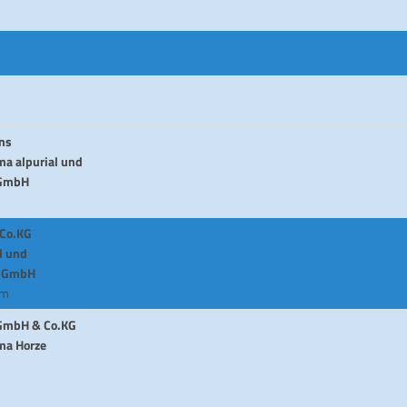
ns
ma alpurial und
 GmbH
 Co.KG
l und
n GmbH
cm
 GmbH & Co.KG
ma Horze