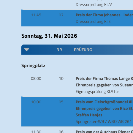
Dressurprüfung Kl.A*
11:45
07
Preis der Firma Johannes Lin
Dressurprüfung Kl.E
Sonntag, 31. Mai 2026
NR
PRÜFUNG
Springplatz
08:00
10
Preis der Firma Thomas Lange 
Ehrenpreis gegeben von Susann
Eignungsprüfung Kl.A für
10:00
05
Preis vom Fleischgroßhandel Al
Ehrenpreis gegeben von Rico 
Steffen Henjes
Springreiter-WB / WBO WB 261
11:30
06
Preis von der Autohaus Rieper