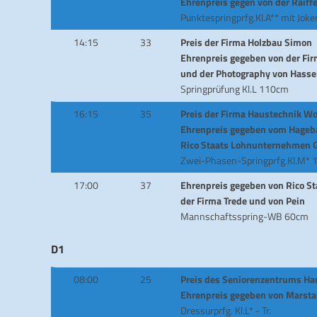
Ehrenpreis gegen von der Raiff
Punktespringprfg.Kl.A** mit Jok
14:15
33
Preis der Firma Holzbau Simon
Ehrenpreis gegeben von der Fi
und der Photography von Hasse
Springprüfung Kl.L 110cm
16:15
35
Preis der Firma Haustechnik Wo
Ehrenpreis gegeben vom Hageb
Rico Staats Lohnunternehmen
Zwei-Phasen-Springprfg.Kl.M*
17:00
37
Ehrenpreis gegeben von Rico 
der Firma Trede und von Pein
Mannschaftsspring-WB 60cm
D1
08:00
25
Preis des Seniorenzentrums H
Ehrenpreis gegeben von Marsta
Dressurprfg. Kl.L* - Tr.