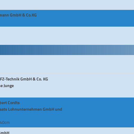
demann GmbH & Co.KG
KFZ-Technik GmbH & Co. KG
e Junge
bert Cordts
Staats Lohnunternehmen GmbH und
 40cm
 GmbH