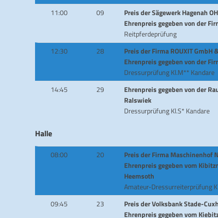
11:00
09
Preis der Sägewerk Hagenah O
Ehrenpreis gegeben von der Fir
Reitpferdeprüfung
12:30
28
Preis der Firma ROUXIT GmbH 
Ehrenpreis gegeben von der Fi
Dressurprüfung Kl.M** Kandare
14:45
29
Ehrenpreis gegeben von der Rau
Ralswiek
Dressurprüfung Kl.S* Kandare
Halle
08:00
20
Preis der Firma Maschinenhof 
Ehrenpreis gegeben vom Kibitzm
Heemsoth
Amateur-Dressurreiterprüfung K
09:45
23
Preis der Volksbank Stade-Cux
Ehrenpreis gegeben vom Kiebit