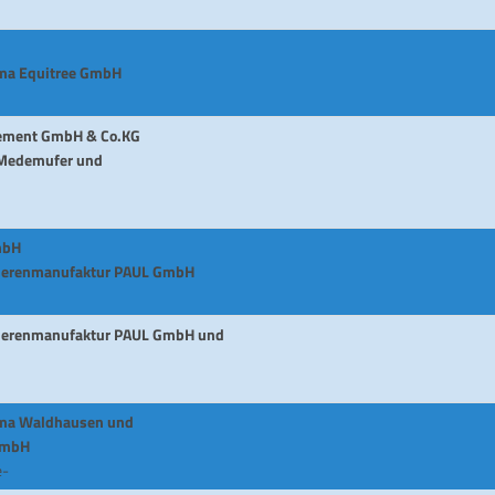
rma Equitree GmbH
gement GmbH & Co.KG
 Medemufer und
mbH
cherenmanufaktur PAUL GmbH
cherenmanufaktur PAUL GmbH und
irma Waldhausen und
GmbH
e-