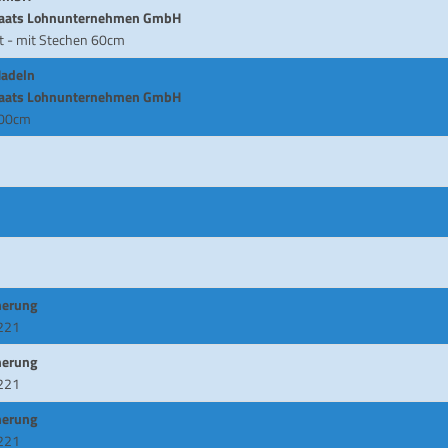
Staats Lohnunternehmen GmbH
it - mit Stechen 60cm
Hadeln
Staats Lohnunternehmen GmbH
100cm
herung
221
herung
221
herung
221