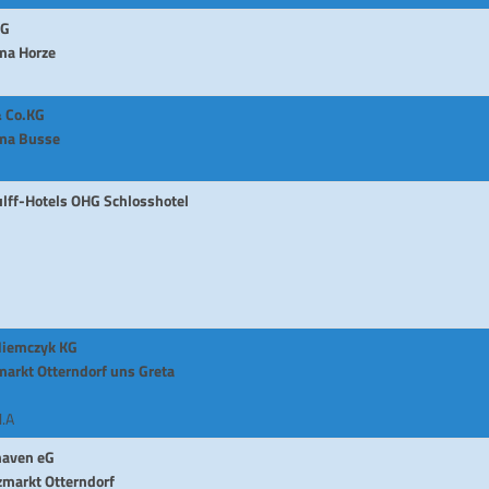
HG
ma Horze
& Co.KG
rma Busse
lff-Hotels OHG Schlosshotel
Niemczyk KG
arkt Otterndorf uns Greta
l.A
haven eG
zmarkt Otterndorf