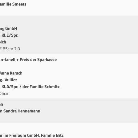
Familie Smeets
ding GmbH
 Kl.E/Spr.
oich
.E 85cm 7,0
n-Janell + Preis der Sparkasse
 Anne Karsch
g- Vuillot
Kl.A/Spr. / der Familie Schmitz
105cm
en
rin Sandra Hennemann
ar im Freiraum GmbH, Familie Nitz