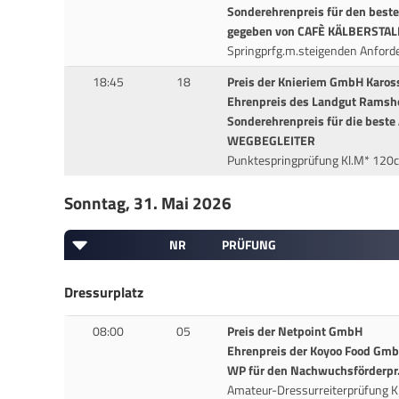
Sonderehrenpreis für den best
gegeben von CAFÈ KÄLBERSTAL
Springprfg.m.steigenden Anford
18:45
18
Preis der Knieriem GmbH Kaross
Ehrenpreis des Landgut Ramsh
Sonderehrenpreis für die bes
WEGBEGLEITER
Punktespringprüfung Kl.M* 120c
Sonntag, 31. Mai 2026
NR
PRÜFUNG
Dressurplatz
08:00
05
Preis der Netpoint GmbH
Ehrenpreis der Koyoo Food Gm
WP für den Nachwuchsförderpr.
Amateur-Dressurreiterprüfung K