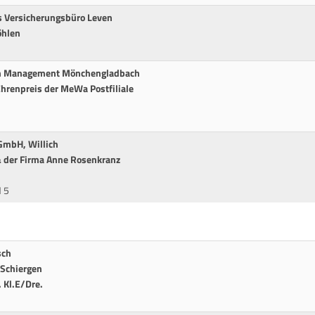
es Versicherungsbüro Leven
öhlen
th Management Mönchengladbach
Ehrenpreis der MeWa Postfiliale
GmbH, Willich
& der Firma Anne Rosenkranz
 5
sch
 Schiergen
 Kl.E/Dre.