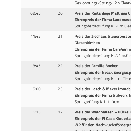
Gewöhnungs-Spring-LP n.Clea
09:45
20
Preis der Reitanlage Matthias G
Ehrenpreis der Firma Landmasc
Springpferdeprüfung Kl.A* m.C
11:45
21
Preis der Ziechaus Steuerbera
Giesenkirchen
Ehrenpreis der Firma Care4ani
Springpferdeprüfung Kl.A** m.
13:45
22
Preis der Familie Boeken
Ehrenpreis der Noack Energies
Springpferdeprüfung Kl.L m.Cl
15:00
23
Preis der Losch & Meyer Immob
Ehrenpreis der Firma Stilworx 
Springprüfung Kl.L 110cm
16:15
12
Preis der Waldhausen + Bürke
Ehrenpreis der Pi Casa Kinder
WP für den Nachwuchsförderpr.