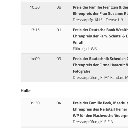
10:30
08
Preis der Familie Frentzen & d
Ehrenpreis der Frau Susanne R
Dressurprfg. Kl.L* - Trense L 3
13:15
01
Preis der Deutsche Bank Weal
Ehrenpreis der Fam. Schatzl & 
Anrath
Führzügel-WB
14:00
09
Preis der Bautechnik Scheulen 
Ehrenpreis der Firma Haarcult 
Fotografie
Dressurprüfung Kl.M* Kandare M
Halle
09:30
04
Preis der Familie Peek, Meerbu
Ehrenpreis des Reitstall Heiner
WP für den Nachwuchsförderpr.
Dressurprüfung Kl.E E 3