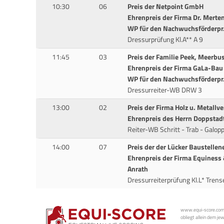
10:30
06
Preis der Netpoint GmbH
Ehrenpreis der Firma Dr. Merten
WP für den Nachwuchsförderpr.
Dressurprüfung Kl.A** A 9
11:45
03
Preis der Familie Peek, Meerbu
Ehrenpreis der Firma GaLa-Bau
WP für den Nachwuchsförderpr.
Dressurreiter-WB DRW 3
13:00
02
Preis der Firma Holz u. Metallv
Ehrenpreis des Herrn Doppstadt
Reiter-WB Schritt - Trab - Galop
14:00
07
Preis der der Lücker Baustell
Ehrenpreis der Firma Equiness
Anrath
Dressurreiterprüfung Kl.L* Trens
www.equi-score.com i
obliegt allein dem je