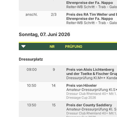
Ehrenpreise der Fa. Nappo
Reiter-WB Schritt - Trab - Gal
anschl.
2/3
Preis des RA Tim Weller und
Ehrenpreise der Fa. Nappo
Reiter-WB Schritt - Trab - Gal
Sonntag, 07. Juni 2026
NR
PRÜFUNG
Dressurplatz
09:00
9
Preis von Alois Lichtenberg
und der Toelke & Fischer Gr
Dressurprüfung Kl.M** Kanda
10:50
14
Preis von Höveler
Amateur-Dressurprüfung Kl.S
Dressur Club Rheinland 40+ Mit 1
Dressage Cup 2026
13:50
15
Preis der County Saddlery
Amateur-Dressurprüfung Kl. S
Dressur Club Rheinland 40+ Mit 