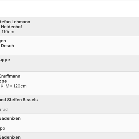
Stefan Lehmann
r Heidenhof
L 110cm
gen
a Desch
ruppe
 Knuffmann
uppe
g Kl.M* 120cm
nd Steffen Bissels
hrrad
 Badenixen
opp
 Badenixen