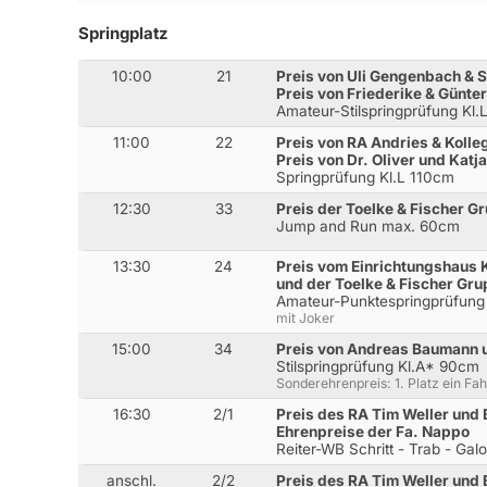
Springplatz
10:00
21
Preis von Uli Gengenbach & 
Preis von Friederike & Günte
Amateur-Stilspringprüfung Kl.
11:00
22
Preis von RA Andries & Kolle
Preis von Dr. Oliver und Katj
Springprüfung Kl.L 110cm
12:30
33
Preis der Toelke & Fischer G
Jump and Run max. 60cm
13:30
24
Preis vom Einrichtungshaus
und der Toelke & Fischer Gr
Amateur-Punktespringprüfun
mit Joker
15:00
34
Preis von Andreas Baumann u
Stilspringprüfung Kl.A* 90cm
Sonderehrenpreis: 1. Platz ein Fa
16:30
2/1
Preis des RA Tim Weller und
Ehrenpreise der Fa. Nappo
Reiter-WB Schritt - Trab - Gal
anschl.
2/2
Preis des RA Tim Weller und