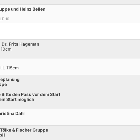
ruppe und Heinz Bellen
 LP 10
s Dr. Frits Hageman
-110cm
l.L 115cm
rieplanung
uppe
Bitte den Pass vor dem Start
ein Start möglich
ristina Dahl
r Tölke & Fischer Gruppe
mbH