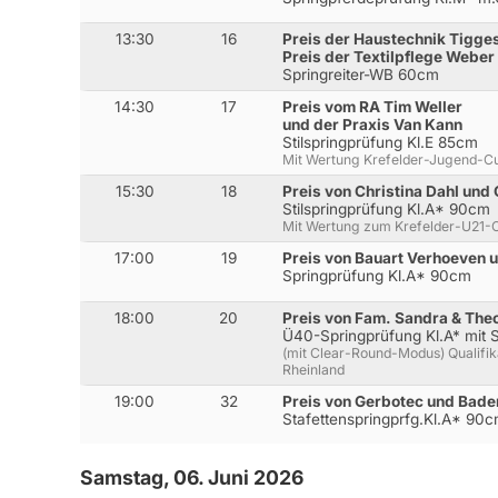
13:30
16
Preis der Haustechnik Tigge
Preis der Textilpflege Weber
Springreiter-WB 60cm
14:30
17
Preis vom RA Tim Weller
und der Praxis Van Kann
Stilspringprüfung Kl.E 85cm
Mit Wertung Krefelder-Jugend-C
15:30
18
Preis von Christina Dahl un
Stilspringprüfung Kl.A* 90cm
Mit Wertung zum Krefelder-U21-
17:00
19
Preis von Bauart Verhoeven 
Springprüfung Kl.A* 90cm
18:00
20
Preis von Fam. Sandra & The
Ü40-Springprüfung Kl.A* mit 
(mit Clear-Round-Modus) Qualifi
Rheinland
19:00
32
Preis von Gerbotec und Bade
Stafettenspringprfg.Kl.A* 90
Samstag, 06. Juni 2026