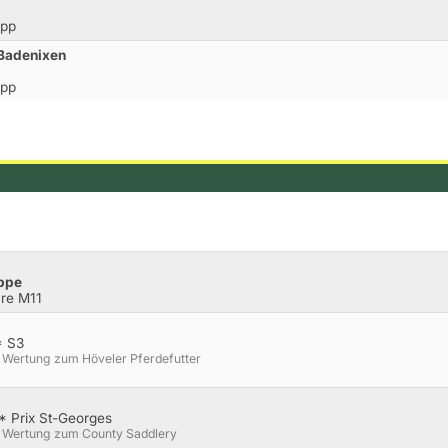
opp
 Badenixen
opp
uppe
re M11
* S3
. Wertung zum Höveler Pferdefutter
* Prix St-Georges
1. Wertung zum County Saddlery