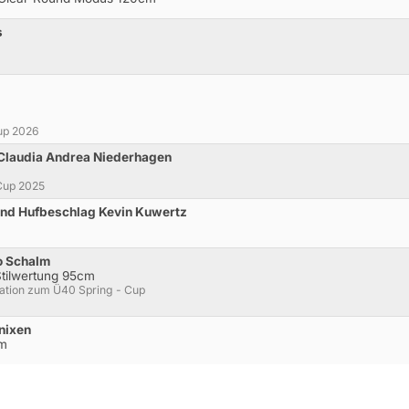
s
up 2026
d Claudia Andrea Niederhagen
Cup 2025
und Hufbeschlag Kevin Kuwertz
o Schalm
Stilwertung 95cm
kation zum Ü40 Spring - Cup
nixen
cm