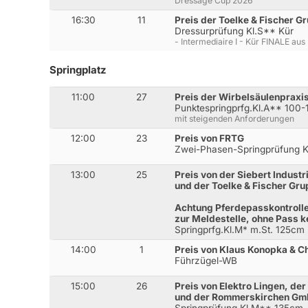
Dressage Cup 2026
16:30
11
Preis der Toelke & Fischer G
Dressurprüfung Kl.S** Kür
- Intermediaire I - Kür FINALE aus
Springplatz
11:00
27
Preis der Wirbelsäulenpraxi
Punktespringprfg.Kl.A** 100
mit steigenden Anforderungen
12:00
23
Preis von FRTG
Zwei-Phasen-Springprüfung K
13:00
25
Preis von der Siebert Indust
und der Toelke & Fischer Gr
Achtung Pferdepasskontrolle 
zur Meldestelle, ohne Pass k
Springprfg.Kl.M* m.St. 125cm
14:00
1
Preis von Klaus Konopka & Ch
Führzügel-WB
15:00
26
Preis von Elektro Lingen, de
und der Rommerskirchen G