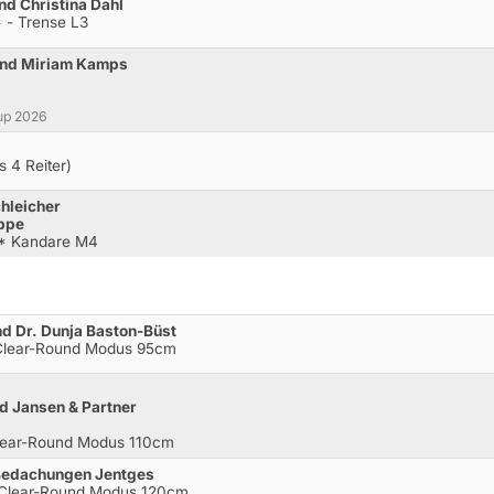
nd Christina Dahl
 - Trense L3
 und Miriam Kamps
up 2026
s 4 Reiter)
hleicher
uppe
M* Kandare M4
d Dr. Dunja Baston-Büst
.Clear-Round Modus 95cm
d Jansen & Partner
Clear-Round Modus 110cm
 Bedachungen Jentges
.Clear-Round Modus 120cm