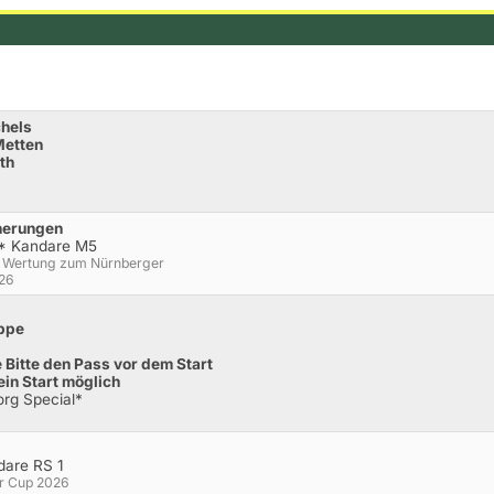
chels
Metten
th
herungen
M* Kandare M5
1. Wertung zum Nürnberger
026
uppe
Bitte den Pass vor dem Start
ein Start möglich
org Special*
dare RS 1
ur Cup 2026