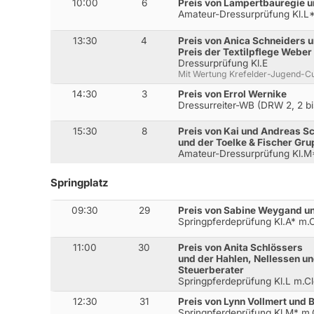
10:00
6
Preis von Lampertbauregie u
Amateur-Dressurprüfung Kl.L*
13:30
4
Preis von Anica Schneiders
Preis der Textilpflege Weber
Dressurprüfung Kl.E
Mit Wertung Krefelder-Jugend-C
14:30
3
Preis von Errol Wernike
Dressurreiter-WB (DRW 2, 2 bi
15:30
8
Preis von Kai und Andreas Sc
und der Toelke & Fischer Gr
Amateur-Dressurprüfung Kl.
Springplatz
09:30
29
Preis von Sabine Weygand un
Springpferdeprüfung Kl.A* m
11:00
30
Preis von Anita Schlössers
und der Hahlen, Nellessen un
Steuerberater
Springpferdeprüfung Kl.L m.
12:30
31
Preis von Lynn Vollmert und
Springpferdeprüfung Kl.M* m