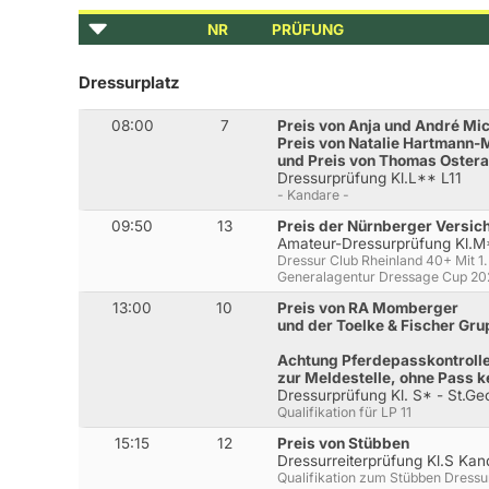
NR
PRÜFUNG
Dressurplatz
08:00
7
Preis von Anja und André Mi
Preis von Natalie Hartmann-
und Preis von Thomas Ostera
Dressurprüfung Kl.L** L11
- Kandare -
09:50
13
Preis der Nürnberger Versic
Amateur-Dressurprüfung Kl.
Dressur Club Rheinland 40+ Mit 
Generalagentur Dressage Cup 2
13:00
10
Preis von RA Momberger
und der Toelke & Fischer Gr
Achtung Pferdepasskontrolle 
zur Meldestelle, ohne Pass k
Dressurprüfung Kl. S* - St.Ge
Qualifikation für LP 11
15:15
12
Preis von Stübben
Dressurreiterprüfung Kl.S Kan
Qualifikation zum Stübben Dress