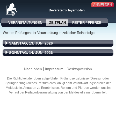
ANMELDEN
Beverstedt-Heyerhöfen
VERANSTALTUNGEN
ZEITPLAN
REITER / PFERDE
Weitere Prüfungen der Veranstaltung in zeitlicher Reihenfolge:
SAMSTAG, 13. JUNI 2026
SONNTAG, 14. JUNI 2026
|
|
Nach oben
Impressum
Desktopversion
Die Richtigkeit der oben aufgeführten Prüfungsergebnisse (Dressur oder
Springprüfung) dieses Reitturnieres, obligt dem Verantwortungsbereich der
Meldestelle. Angaben zu Ergebnissen, Reitern und Pferden werden uns im
Verlauf der Reitsportveranstaltung von der Meldestelle nur übermittelt.