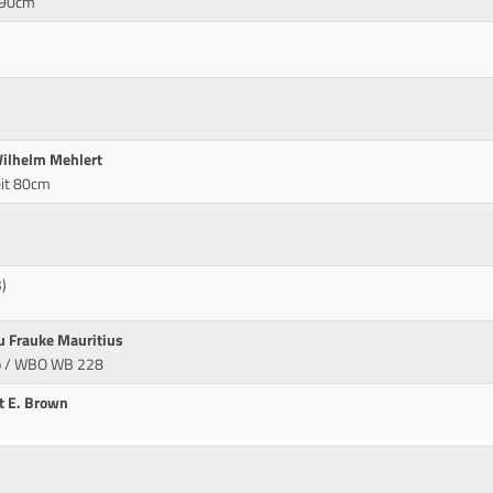
* 90cm
Wilhelm Mehlert
eit 80cm
)
au Frauke Mauritius
opp / WBO WB 228
rt E. Brown
m