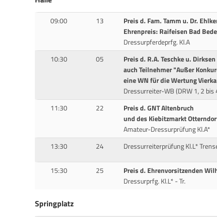
09:00
13
Preis d. Fam. Tamm u. Dr. Ehlke
Ehrenpreis: Raifeisen Bad Bed
Dressurpferdeprfg. Kl.A
10:30
05
Preis d. R.A. Teschke u. Dirksen
auch Teilnehmer "Außer Konkur
eine WN für die Wertung Vierk
Dressurreiter-WB (DRW 1, 2 bis 4
11:30
22
Preis d. GNT Altenbruch
und des Kiebitzmarkt Otterndor
Amateur-Dressurprüfung Kl.A*
13:30
24
Dressurreiterprüfung Kl.L* Trens
15:30
25
Preis d. Ehrenvorsitzenden Wil
Dressurprfg. Kl.L* - Tr.
Springplatz