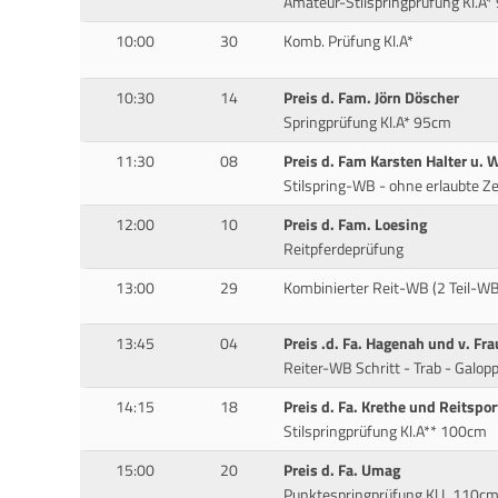
Amateur-Stilspringprüfung Kl.A
10:00
30
Komb. Prüfung Kl.A*
10:30
14
Preis d. Fam. Jörn Döscher
Springprüfung Kl.A* 95cm
11:30
08
Preis d. Fam Karsten Halter u. 
Stilspring-WB - ohne erlaubte Z
12:00
10
Preis d. Fam. Loesing
Reitpferdeprüfung
13:00
29
Kombinierter Reit-WB (2 Teil-WB
13:45
04
Preis .d. Fa. Hagenah und v. Fr
Reiter-WB Schritt - Trab - Gal
14:15
18
Preis d. Fa. Krethe und Reitspo
Stilspringprüfung Kl.A** 100cm
15:00
20
Preis d. Fa. Umag
Punktespringprüfung Kl.L 110c