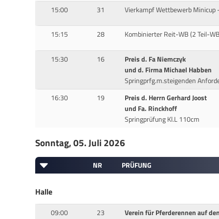
15:00
31
Vierkampf Wettbewerb Minicup -
15:15
28
Kombinierter Reit-WB (2 Teil-WB
15:30
16
Preis d. Fa Niemczyk
und d. Firma Michael Habben
Springprfg.m.steigenden Anford
16:30
19
Preis d. Herrn Gerhard Joost
und Fa. Rinckhoff
Springprüfung Kl.L 110cm
Sonntag, 05. Juli 2026
NR
PRÜFUNG
Halle
09:00
23
Verein für Pferderennen auf d