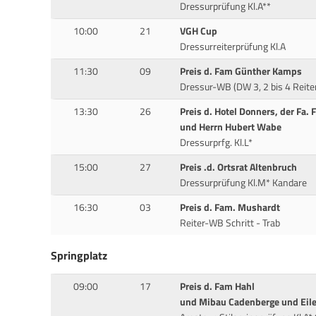
Dressurprüfung Kl.A**
10:00
21
VGH Cup
Dressurreiterprüfung Kl.A
11:30
09
Preis d. Fam Günther Kamps
Dressur-WB (DW 3, 2 bis 4 Reite
13:30
26
Preis d. Hotel Donners, der Fa. F
und Herrn Hubert Wabe
Dressurprfg. Kl.L*
15:00
27
Preis .d. Ortsrat Altenbruch
Dressurprüfung Kl.M* Kandare
16:30
03
Preis d. Fam. Mushardt
Reiter-WB Schritt - Trab
Springplatz
09:00
17
Preis d. Fam Hahl
und Mibau Cadenberge und Eile