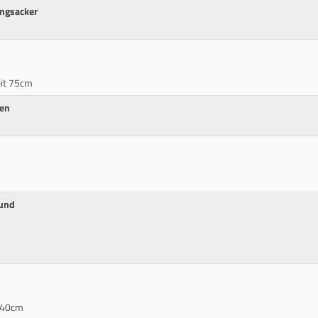
ingsacker
eit 75cm
ven
 und
 40cm