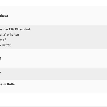
n
erkesa
 u. der LTG Otterndorf
enz" erhalten
ampf
 Reiter)
f
e
helm Bulle