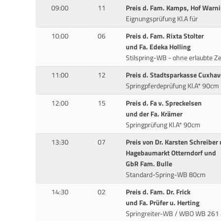
09:00
11
Preis d. Fam. Kamps, Hof Warn
Eignungsprüfung Kl.A für
10:00
06
Preis d. Fam. Rixta Stolter
und Fa. Edeka Holling
Stilspring-WB - ohne erlaubte Z
11:00
12
Preis d. Stadtsparkasse Cuxha
Springpferdeprüfung Kl.A* 90cm
12:00
15
Preis d. Fa v. Spreckelsen
und der Fa. Krämer
Springprüfung Kl.A* 90cm
13:30
07
Preis von Dr. Karsten Schreiber
Hagebaumarkt Otterndorf und
GbR Fam. Bulle
Standard-Spring-WB 80cm
14:30
02
Preis d. Fam. Dr. Frick
und Fa. Prüfer u. Herting
Springreiter-WB / WBO WB 261