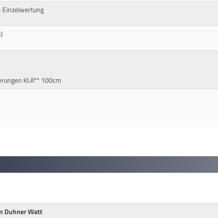
 Einzelwertung
)
erungen Kl.A** 100cm
em Duhner Watt