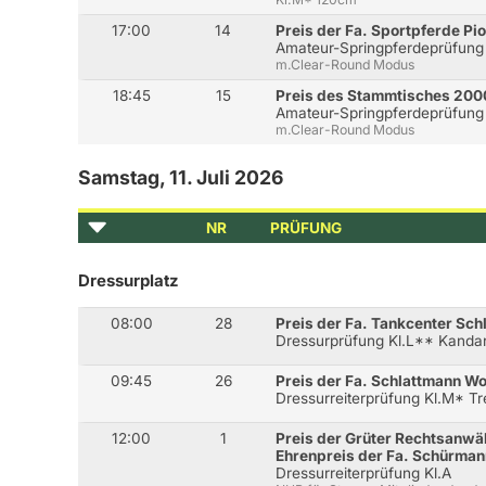
17:00
14
Preis der Fa. Sportpferde Pi
Amateur-Springpferdeprüfung
m.Clear-Round Modus
18:45
15
Preis des Stammtisches 200
Amateur-Springpferdeprüfung
m.Clear-Round Modus
Samstag, 11. Juli 2026
NR
PRÜFUNG
Dressurplatz
08:00
28
Preis der Fa. Tankcenter Sc
Dressurprüfung Kl.L** Kanda
09:45
26
Preis der Fa. Schlattmann W
Dressurreiterprüfung Kl.M* T
12:00
1
Preis der Grüter Rechtsanwä
Ehrenpreis der Fa. Schürman
Dressurreiterprüfung Kl.A