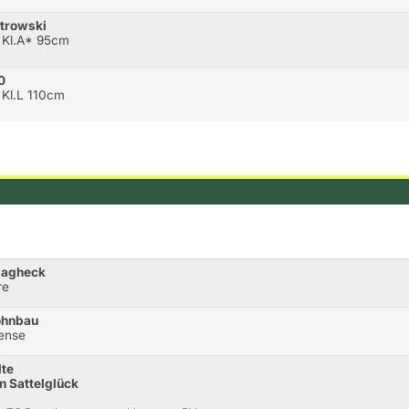
otrowski
 Kl.A* 95cm
0
 Kl.L 110cm
hlagheck
re
ohnbau
rense
lte
n Sattelglück