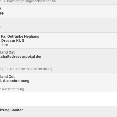
er TG Baumberge angeschlossenen RV
H
opp
K
e
d Fa. Getränke Neuhaus
 Dressur Kl. S
ndare
land Ost
chaftsdressurpokal der
ng (LP Nr. 46 dieser Ausschreibung)
land Ost
 d. Ausschreibung
er Ausschreibung
eizung Sanitär