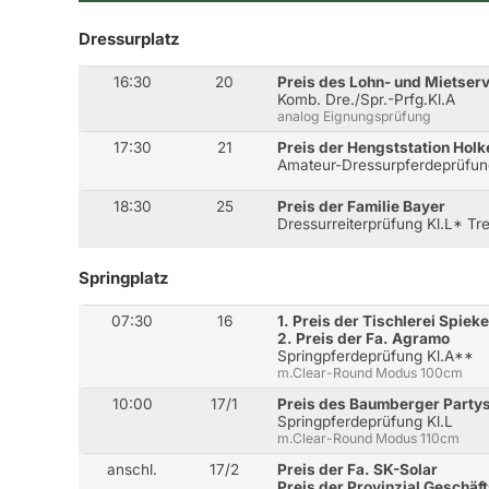
Dressurplatz
16:30
20
Preis des Lohn- und Mietserv
Komb. Dre./Spr.-Prfg.Kl.A
analog Eignungsprüfung
17:30
21
Preis der Hengststation Holk
Amateur-Dressurpferdeprüfun
18:30
25
Preis der Familie Bayer
Dressurreiterprüfung Kl.L* Tr
Springplatz
07:30
16
1. Preis der Tischlerei Spie
2. Preis der Fa. Agramo
Springpferdeprüfung Kl.A**
m.Clear-Round Modus 100cm
10:00
17/1
Preis des Baumberger Party
Springpferdeprüfung Kl.L
m.Clear-Round Modus 110cm
anschl.
17/2
Preis der Fa. SK-Solar
Preis der Provinzial Geschäf