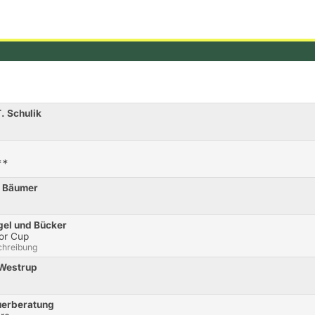
T. Schulik
**
k Bäumer
gel und Bücker
or Cup
chreibung
 Westrup
uerberatung