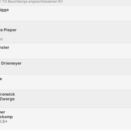
er TG Baumberge angeschlossenen RV
rügge
le Pieper
cm
nster
- Driemeyer
he
Groneick
7 Zwerge
her
rockamp
l.S*