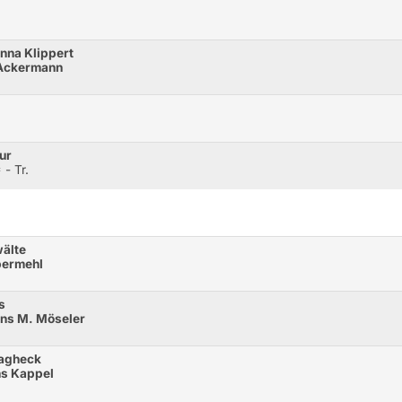
nna Klippert
 Ackermann
ur
- Tr.
wälte
bermehl
s
ens M. Möseler
lagheck
ns Kappel