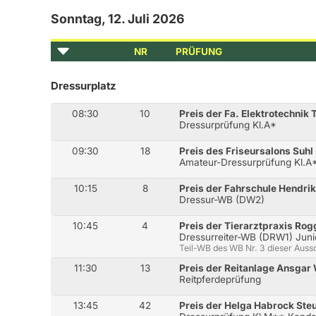
Sonntag, 12. Juli 2026
NR
PRÜFUNG
Dressurplatz
08:30
10
Preis der Fa. Elektrotechnik 
Dressurprüfung Kl.A*
09:30
18
Preis des Friseursalons Suhl
Amateur-Dressurprüfung Kl.A
10:15
8
Preis der Fahrschule Hendri
Dressur-WB (DW2)
10:45
4
Preis der Tierarztpraxis Rog
Dressurreiter-WB (DRW1) Juni
Teil-WB des WB Nr. 3 dieser Auss
11:30
13
Preis der Reitanlage Ansgar
Reitpferdeprüfung
13:45
42
Preis der Helga Habrock Ste