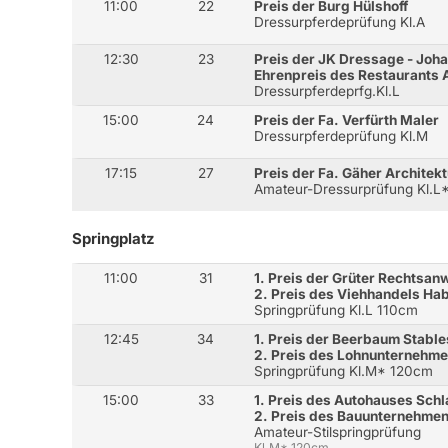
11:00
22
Preis der Burg Hülshoff
Dressurpferdeprüfung Kl.A
12:30
23
Preis der JK Dressage - Joha
Ehrenpreis des Restaurants
Dressurpferdeprfg.Kl.L
15:00
24
Preis der Fa. Verfürth Maler
Dressurpferdeprüfung Kl.M
17:15
27
Preis der Fa. Gäher Architekt
Amateur-Dressurprüfung Kl.L* 
Springplatz
11:00
31
1. Preis der Grüter Rechtsan
2. Preis des Viehhandels Ha
Springprüfung Kl.L 110cm
12:45
34
1. Preis der Beerbaum Stable
2. Preis des Lohnunternehm
Springprüfung Kl.M* 120cm
15:00
33
1. Preis des Autohauses Sch
2. Preis des Bauunternehme
Amateur-Stilspringprüfung
Kl.M* 120cm