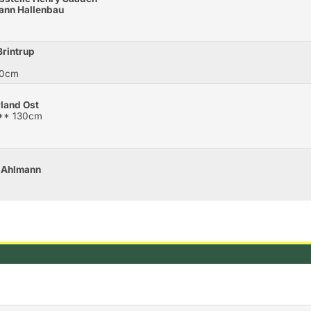
mann Hallenbau
Brintrup
20cm
land Ost
M** 130cm
i
p Ahlmann