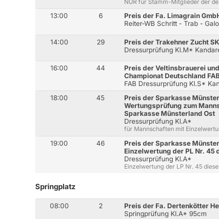
NUR für Stamm-Mitglieder der d
13:00
6
Preis der Fa. Limagrain Gmb
Reiter-WB Schritt - Trab - Gal
14:00
29
Preis der Trakehner Zucht S
Dressurprüfung Kl.M* Kandar
16:00
44
Preis der Veltinsbrauerei un
Championat Deutschland FAB
FAB Dressurprüfung Kl.S* Ka
18:00
45
Preis der Sparkasse Münster
Wertungsprüfung zum Manns
Sparkasse Münsterland Ost
Dressurprüfung Kl.A*
für Mannschaften mit Einzelwertu
19:00
46
Preis der Sparkasse Münster
Einzelwertung der PL Nr. 45
Dressurprüfung Kl.A*
Einzelwertung der LP Nr. 45 dies
Springplatz
08:00
2
Preis der Fa. Dertenkötter H
Springprüfung Kl.A* 95cm