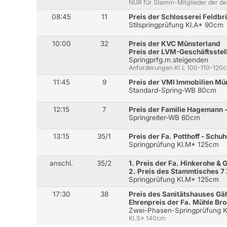
NUR für Stamm-Mitglieder der d
08:45
11
Preis der Schlosserei Feldb
Stilspringprüfung Kl.A* 90cm
10:00
32
Preis der KVC Münsterland
Preis der LVM-Geschäftsstel
Springprfg.m.steigenden
Anforderungen Kl.L 100-110-120
11:45
9
Preis der VMI Immobilien Mü
Standard-Spring-WB 80cm
12:15
7
Preis der Familie Hagemann 
Springreiter-WB 60cm
13:15
35/1
Preis der Fa. Potthoff - Schu
Springprüfung Kl.M* 125cm
anschl.
35/2
1. Preis der Fa. Hinkerohe & 
2. Preis des Stammtisches 
Springprüfung Kl.M* 125cm
17:30
38
Preis des Sanitätshauses Gä
Ehrenpreis der Fa. Mühle B
Zwei-Phasen-Springprüfung K
Kl.S* 140cm