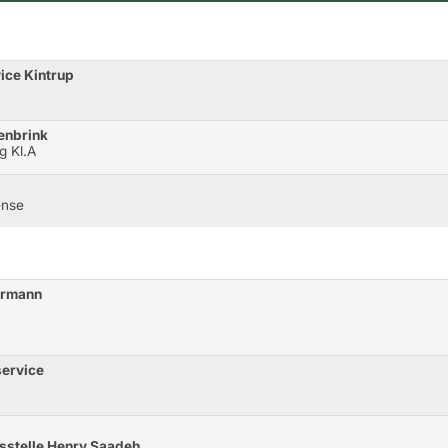
ice Kintrup
enbrink
g Kl.A
ense
kermann
service
tsstelle Henry Saadeh