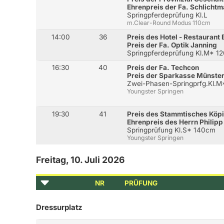
Ehrenpreis der Fa. Schlicht
Springpferdeprüfung Kl.L
m.Clear-Round Modus 110cm
14:00
36
Preis des Hotel - Restaurant 
Preis der Fa. Optik Janning
Springpferdeprüfung Kl.M* 1
16:30
40
Preis der Fa. Techcon
Preis der Sparkasse Münster
Zwei-Phasen-Springprfg.Kl.
Youngster Springen
19:30
41
Preis des Stammtisches Köp
Ehrenpreis des Herrn Philip
Springprüfung Kl.S* 140cm
Youngster Springen
Freitag, 10. Juli 2026
NR
PRÜFUNG
Dressurplatz