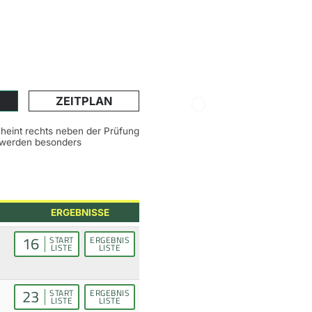
ZEITPLAN
scheint rechts neben der Prüfung
n werden besonders
ERGEBNISSE
16
START
ERGEBNIS
LISTE
LISTE
23
START
ERGEBNIS
LISTE
LISTE