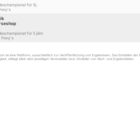
deschampionat für 5j.
 Pony's
ik
orseshop
deschampionat für 5 jähr.
. Pony's
m ist eine Plattform, ausschließlich zur Veröffentlichung von Ergebnissen. Das Einstellen de
keit, obliegt allein dem jeweiligen Veranstalter bzw. Einsteller von Start- und Ergebnislisten.