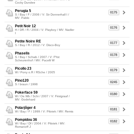
Cocky Dundee
Perugia 5
0175
S / Bay / F / 2006 / V: Sir Donnerhall I /
MV: Pablo
Petit Noir 12
0176
H / DR / R / 2004 / V: Playboy / MV: Nadler
I
Petite Noire RE
0177
S / Bay / R / 2012 / V: Disco-Boy
Phaselis
0178
S / Bay / Schwb / 2007 / V: F³rst
Scheurenhof / MV: Pacelli W
Picollo 23
0179
W / Pony o.R / RSche / 2005
Pino120
0245
S / braun / 1998
Pokerface 59
0180
W / Oe.Wb / Schi / 2007 / V: Firstgraaf /
MV: Godehard
Polarjõger 4
0181
W / Bay / F / 1999 / V: Pilotek / MV: Remis
Pompidou 36
0182
W / Bay / Df / 2004 / V: Pilotek / MV:
Romanoff J