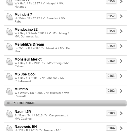
0156
W / Hafl. / F / 1997 / V: Neapel / MV:
Natango
Meindert 7
0157
H / Fries / R / 2012 / V: Stendert / MV:
Fabe
Mendocino 22
0158
W / Bay / Schwb / 2011 / V: M³nchberg /
MV: Donnerschlag
Meraldik's Dream
0159
S / W³rtt / B / 2007 / V: Meraldik / MV: De
Niro
Monsieur Merlot
0160
W / Bay / Db / 2011 / V: M³nchberg / MV:
Rabano
MS Joe Cool
0161
W / Bay / B / 2013 / V: Johnson / MV:
Rohdiamant
Multimo
0162
W / Westf / Db / 2002 / V: Multistar / MV:
Ramiroff
N - PFERDENAME
Naomi JR
0163
S / Bay / Schi / 2013 / V: Camposanto /
MV: Casinos
Naseweis EH
0164
H / DR / B / 2013 / V: Nemax / MV: