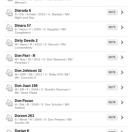
Wenzel I
Diarada 8
0072
S / OS / Schwb / 2010 / V: Diarado / MV:
Night and Day
Dinara 57
0073
S / Hann / F / 2005 / V: Dauphin / MV:
Compliment
Dirty Deeds 2
0074
W / Hann / R / 2013 / V: Decurio / MV:
Londonderry
Don Flori - R
0075
W / Bay / Df / 2011 / V: Don Diamond / MV:
Florestan I
Don Johnson 32
0076
W / DSP / Db / 2012 / V: Dollar D'Or SB /
MV: Concerto II
Don Juan 196
0077
W / DR / F / 2008 / V: Dornik's Donovan /
MV: Notre Plaisir
Don Pavao
0078
H / Old / B / 2009 / V: Don Schufro / MV:
Akribori
Doreen 263
0079
S / Westf / R / 2005 / V: Don Primero / MV:
Sandro Hit
Dorian K