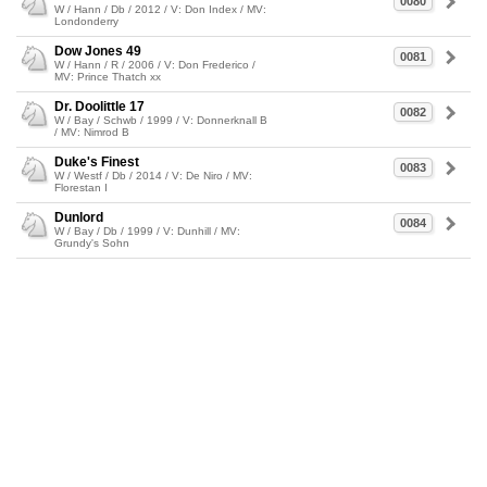
0080
W / Hann / Db / 2012 / V: Don Index / MV:
Londonderry
Dow Jones 49
0081
W / Hann / R / 2006 / V: Don Frederico /
MV: Prince Thatch xx
Dr. Doolittle 17
0082
W / Bay / Schwb / 1999 / V: Donnerknall B
/ MV: Nimrod B
Duke's Finest
0083
W / Westf / Db / 2014 / V: De Niro / MV:
Florestan I
Dunlord
0084
W / Bay / Db / 1999 / V: Dunhill / MV:
Grundy's Sohn