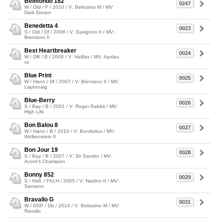
Belmondo 182
0247
W / Old / F / 2010 / V: Belissimo M / MV:
Dark Dream
Benedetta 4
0023
S / Old / Df / 2008 / V: Davignon II / MV:
Brentano II
Best Heartbreaker
0024
W / DR / B / 2008 / V: Halifax / MV: Apslau
xx
Blue Print
0025
W / Hann / Df / 2007 / V: Brentano II / MV:
Laphroaig
Blue-Berry
0026
S / Bay / B / 2001 / V: Roger Rabbit / MV:
High Life
Bon Balou 8
0027
W / Hann / B / 2010 / V: Bonifatius / MV:
Wolkenstein II
Bon Jour 19
0028
S / Bay / B / 2007 / V: Sir Sandro / MV:
Acord's Champion
Bonny 852
0029
S / Hafl. / FhLH / 2005 / V: Nadino II / MV:
Santano
Bravallo G
0031
W / DSP / Db / 2014 / V: Belissimo M / MV:
Ravallo