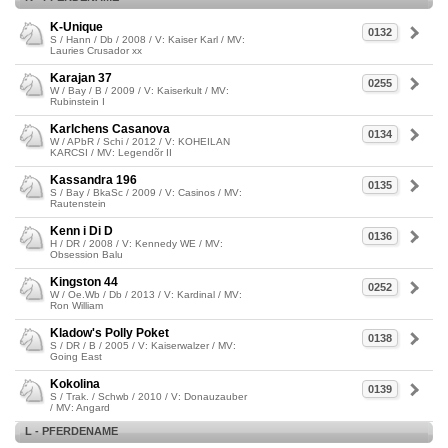
K-Unique
0132
S / Hann / Db / 2008 / V: Kaiser Karl / MV:
Lauries Crusador xx
Karajan 37
0255
W / Bay / B / 2009 / V: Kaiserkult / MV:
Rubinstein I
Karlchens Casanova
0134
W / APbR / Schi / 2012 / V: KOHEILAN
KARCSI / MV: Legendõr II
Kassandra 196
0135
S / Bay / BkaSc / 2009 / V: Casinos / MV:
Rautenstein
Kenn i Di D
0136
H / DR / 2008 / V: Kennedy WE / MV:
Obsession Balu
Kingston 44
0252
W / Oe.Wb / Db / 2013 / V: Kardinal / MV:
Ron William
Kladow's Polly Poket
0138
S / DR / B / 2005 / V: Kaiserwalzer / MV:
Going East
Kokolina
0139
S / Trak. / Schwb / 2010 / V: Donauzauber
/ MV: Angard
L - PFERDENAME