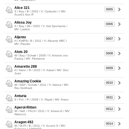
Alice 321
0005
S / Bay / B / 2002 / V: Carlando I / MV:
Acord's Son R
Alissa Joy
0006
S / Bay / Db / 2002 / V: Asti Spumante /
MV: Ladero
Aljento
0007
H / KWPN / B / 2011 / V: Alicante HBC /
MV: Placido
Alois 20
0008
W / Bay / Schwb / 2009 / V: Antonio von
Padua / MV: Flintstone
Amaretto 288
0009
H / Hann / R / 2010 / V: Askari / MV: Don
Juan
Amazing Cookie
0010
W / DSP / Schwb / 2011 / V: Akinos / MV:
Rex Gotthard
Anturia
0011
S / Pol. / R / 2008 / V: Rapid / MV: Arsen
Aperol-Ritten
0012
W / Hafl. / FhLH / 2011 / V: Amaro-G / MV:
Nabucco
Aragon 492
0014
W / Dt.Pf / B / 2011 / V: Accent S / MV:
Fabriano / 106HU03