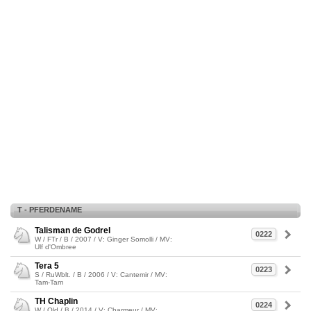
T - PFERDENAME
Talisman de Godrel
0222
W / FTr / B / 2007 / V: Ginger Somolli / MV:
Ulf d'Ombree
Tera 5
0223
S / RuWblt. / B / 2006 / V: Cantemir / MV:
Tam-Tam
TH Chaplin
0224
W / Old / B / 2014 / V: Charmeur / MV: