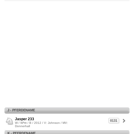
J - PFERDENAME
Jasper 233
0131
W / W³rtt / B / 2012 / V: Johnson / MV:
Donnerhall
K - PFERDENAME