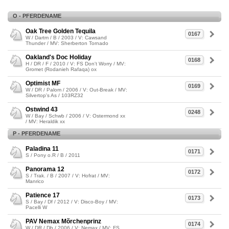
O - PFERDENAME
Oak Tree Golden Tequila
0167
W / Dartm / B / 2003 / V: Cawsand
Thunder / MV: Sherberton Tornado
Oakland's Doc Holiday
0168
H / DR / F / 2010 / V: FS Don't Worry / MV:
Gromet (Rodanieh Rafaqa) ox
Optimist MF
0169
W / DR / Palom / 2006 / V: Out-Break / MV:
Silvertop's As / 103RZ32
Ostwind 43
0248
W / Bay / Schwb / 2006 / V: Ostermond xx
/ MV: Heraldik xx
P - PFERDENAME
Paladina 11
0171
S / Pony o.R / B / 2011
Panorama 12
0172
S / Trak. / B / 2007 / V: Hofrat / MV:
Manrico
Patience 17
0173
S / Bay / Df / 2012 / V: Disco-Boy / MV:
Pacelli W
PAV Nemax Mõrchenprinz
0174
W / DR / Db / 2006 / V: Nemax / MV: FS