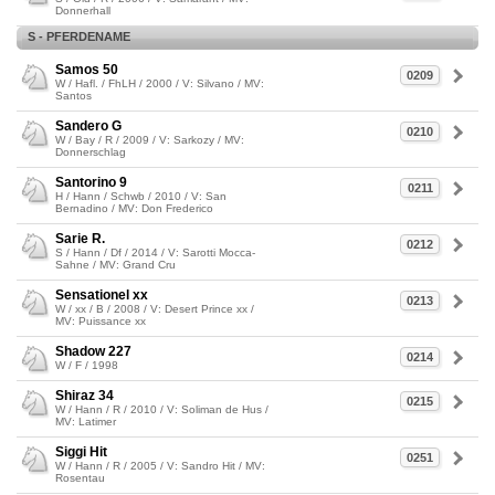
Donnerhall
S - PFERDENAME
Samos 50
0209
W / Hafl. / FhLH / 2000 / V: Silvano / MV:
Santos
Sandero G
0210
W / Bay / R / 2009 / V: Sarkozy / MV:
Donnerschlag
Santorino 9
0211
H / Hann / Schwb / 2010 / V: San
Bernadino / MV: Don Frederico
Sarie R.
0212
S / Hann / Df / 2014 / V: Sarotti Mocca-
Sahne / MV: Grand Cru
Sensationel xx
0213
W / xx / B / 2008 / V: Desert Prince xx /
MV: Puissance xx
Shadow 227
0214
W / F / 1998
Shiraz 34
0215
W / Hann / R / 2010 / V: Soliman de Hus /
MV: Latimer
Siggi Hit
0251
W / Hann / R / 2005 / V: Sandro Hit / MV:
Rosentau