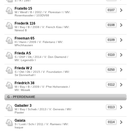
S / R / 1997
Fratello 15
0107
W / Westf / B / 2002 / V: Florestan I / MV:
Rosenkavalier / 103DV68
Frederik 116
0108
W / Bay / B / 2008 / V: French Kiss / MV:
Nimrod B
Freeman 65
0109
H / Hann / 2009 / V: Fidertanz / MV:
M³nchhausen
Frieda AS
0110
S / DSP / Db / 2014 / V: Don Diamond /
MV: Legendõr I
Frieda W 2
0250
S / Old / Db / 2015 / V: Foundation / MV:
Sir Donnerhall I
Friedrich 38
0112
W / Bay / B / 2009 / V: F³rst Hohenstein /
MV: Mosaik
G - PFERDENAME
Gabalier 3
0113
W / Bay / Schwb / 2013 / V: Genesis / MV:
Piaster
Gaiata
0114
S / Lusit / Schi / 2011 / V: Ramses / MV:
Iraque