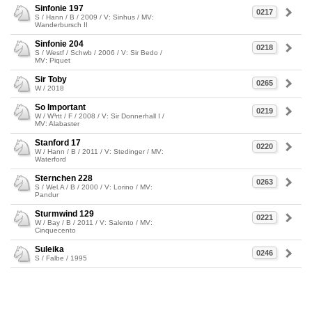
Sinfonie 197
0217
S / Hann / B / 2009 / V: Sinhus / MV:
Wanderbursch II
Sinfonie 204
0218
S / Westf / Schwb / 2006 / V: Sir Bedo /
MV: Piquet
Sir Toby
0265
W / 2018
So Important
0219
W / W³rtt / F / 2008 / V: Sir Donnerhall I /
MV: Alabaster
Stanford 17
0220
W / Hann / B / 2011 / V: Stedinger / MV:
Waterford
Sternchen 228
0263
S / Wel.A / B / 2000 / V: Lorino / MV:
Pandur
Sturmwind 129
0221
W / Bay / B / 2011 / V: Salento / MV:
Cinquecento
Suleika
0246
S / Falbe / 1995