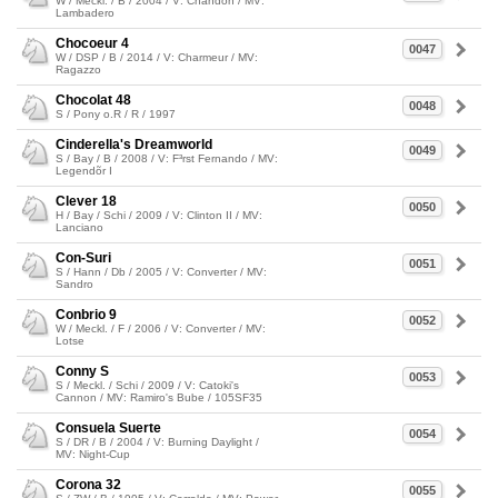
W / Meckl. / B / 2004 / V: Chandon / MV:
Lambadero
Chocoeur 4
0047
W / DSP / B / 2014 / V: Charmeur / MV:
Ragazzo
Chocolat 48
0048
S / Pony o.R / R / 1997
Cinderella's Dreamworld
0049
S / Bay / B / 2008 / V: F³rst Fernando / MV:
Legendõr I
Clever 18
0050
H / Bay / Schi / 2009 / V: Clinton II / MV:
Lanciano
Con-Suri
0051
S / Hann / Db / 2005 / V: Converter / MV:
Sandro
Conbrio 9
0052
W / Meckl. / F / 2006 / V: Converter / MV:
Lotse
Conny S
0053
S / Meckl. / Schi / 2009 / V: Catoki's
Cannon / MV: Ramiro's Bube / 105SF35
Consuela Suerte
0054
S / DR / B / 2004 / V: Burning Daylight /
MV: Night-Cup
Corona 32
0055