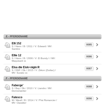
E - PFERDENAME
Elli 152
0085
S / Hann / B / 2011 / V: Edward / MV:
Santino
Ellie 12
0086
S / Hann / B / 2006 / V: El Bundy I / MV:
Maquisard xx
Elsa die Eisk÷nigin R
0087
S / DSP / Db / 2015 / V: Zirkon (Zodiac) /
MV: Surako xx
F - PFERDENAME
Faberge'
0088
S / Bay / Db / 2010 / V: Liandro / MV:
Donnerwetter
Falesco
0090
W / Westf / B / 2014 / V: F³rst Romancier /
MV: Classiker