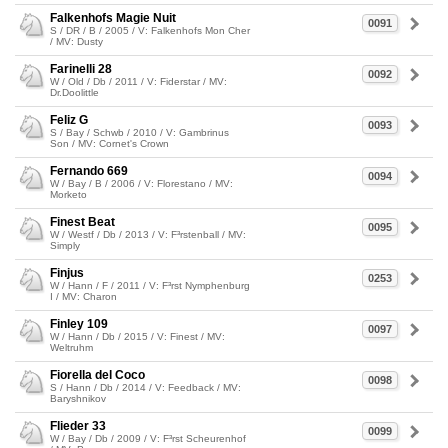
Falkenhofs Magie Nuit
0091
S / DR / B / 2005 / V: Falkenhofs Mon Cher
/ MV: Dusty
Farinelli 28
0092
W / Old / Db / 2011 / V: Fiderstar / MV:
Dr.Doolittle
Feliz G
0093
S / Bay / Schwb / 2010 / V: Gambrinus
Son / MV: Cornet's Crown
Fernando 669
0094
W / Bay / B / 2006 / V: Florestano / MV:
Morketo
Finest Beat
0095
W / Westf / Db / 2013 / V: F³rstenball / MV:
Simply
Finjus
0253
W / Hann / F / 2011 / V: F³rst Nymphenburg
I / MV: Charon
Finley 109
0097
W / Hann / Db / 2015 / V: Finest / MV:
Weltruhm
Fiorella del Coco
0098
S / Hann / Db / 2014 / V: Feedback / MV:
Baryshnikov
Flieder 33
0099
W / Bay / Db / 2009 / V: F³rst Scheurenhof