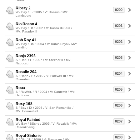
Ribery 2
0200
W / Bay / F / 2005 / V: Rosario / MV:
Landsberg
Rio Rosso 4
0201
W / Bay / Df / 2002 / V: Rosso di Sera /
MV: Paradox II
Rob Roy 41
0202
W / Bay / Db / 2004 / V: Rubin-Royal / MV:
Landino
Ronja 2393
0203
S / Hafl. / F / 2007 / V: Stecher II / MV:
Nabucco
Rosalie 204
0204
S / Hann / F / 2010 / V: Farewell III / MV:
Rosentau
Roua
0205
S / RuWblt. / R / 2004 / V: Cantemir / MV:
Habfoom
Roxy 168
0206
S / Bay / Df / 2008 / V: San Romantiko /
MV: Donnerhall
Royal Painted
0207
W / Bay / BSche / 2005 / V: Royaldik / MV:
Rosenkoenig
Royal-Sinfonie
0208
S / Old / R / 2006 / V: Samarant / MV: