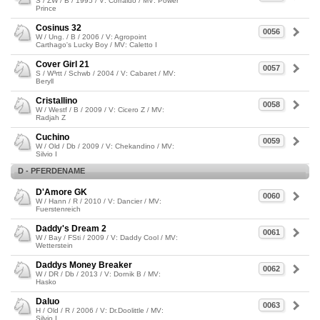
S / ZW / B / 1995 / V: Corraldo / MV: Power
Prince
Cosinus 32
0056
W / Ung. / B / 2006 / V: Agropoint
Carthago's Lucky Boy / MV: Caletto I
Cover Girl 21
0057
S / W³rtt / Schwb / 2004 / V: Cabaret / MV:
Beryll
Cristallino
0058
W / Westf / B / 2009 / V: Cicero Z / MV:
Radjah Z
Cuchino
0059
W / Old / Db / 2009 / V: Chekandino / MV:
Silvio I
D - PFERDENAME
D'Amore GK
0060
W / Hann / R / 2010 / V: Dancier / MV:
Fuerstenreich
Daddy's Dream 2
0061
W / Bay / FSti / 2009 / V: Daddy Cool / MV:
Wetterstein
Daddys Money Breaker
0062
W / DR / Db / 2013 / V: Dornik B / MV:
Hasko
Daluo
0063
H / Old / R / 2006 / V: Dr.Doolittle / MV:
Silvio I