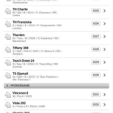
Camposanto
TH Charlie
0225
W / Old / B / 2014 / V: Charmeur / MV:
Calato
TH Franziska
0226
S / Holst / B / 2013 / V: Camposanto / MV:
Landos
Tharden
0227
W / Trak. / B / 2009 / V: Kaiserkult / MV:
Mackensen
Tiffany 388
0228
S / Hafl. / FhLH / 2007 / V: Nebos II / MV:
Almstern
Touch Down 24
0229
H / Bay / B / 2003 / V: Traum-Boy / MV:
Coriolan
TS Djamall
0230
W / DSP / B / 2015 / V: Don Frederico /
MV: Florestan I
V - PFERDENAME
Vincenzo 6
0231
W / FhLH / 2005
Viola 292
0232
S / Pony o.R / RSchi / 1998