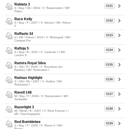
Rabiata 3
0191
S / Bay / Db / 2004 / V: Rassenstein / MV:
Gajus
Race Kelly
0192
S / Bay / F / 2007 / V: Herzruf / MV: Rivero
II
Raffaelo 34
0193
H / DR / Palom / 2010 / V: Rheingold / MV:
Campari Pur
Rafinja 5
0194
S / Bay / B / 2011 / V: Carlando I / MV:
Landor S
Ramira Royal Silva
0195
S / Old / R / 2006 / V: Rousseau (ex
Rambo) / MV: Rubinstein I
Ratinas Highlight
0196
S / Old / Db / 2007 / V: Hotline / MV:
Rubinstein I
Ravell 148
0197
W / Bay / F / 2006 / V: Rautenstein / MV:
Goldadler
Razorlight 3
0198
W / Westf / B / 2007 / V: Rock Forever I /
MV: Faschingsprinz
Red Bumblebee
0199
S / Bay / F / 2000 / V: Rivero II / MV:
Rasso