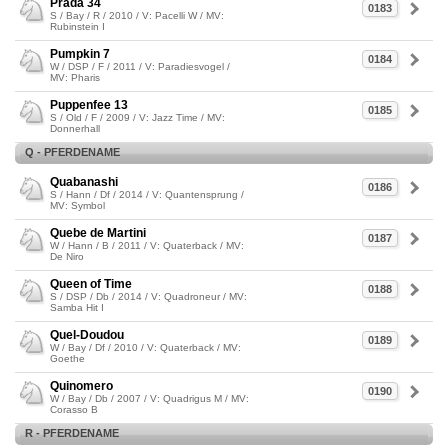
Prada 34
0183
S / Bay / R / 2010 / V: Pacelli W / MV:
Rubinstein I
Pumpkin 7
0184
W / DSP / F / 2011 / V: Paradiesvogel /
MV: Pharis
Puppenfee 13
0185
S / Old / F / 2009 / V: Jazz Time / MV:
Donnerhall
Q - PFERDENAME
Quabanashi
0186
S / Hann / Df / 2014 / V: Quantensprung /
MV: Symbol
Quebe de Martini
0187
W / Hann / B / 2011 / V: Quaterback / MV:
De Niro
Queen of Time
0188
S / DSP / Db / 2014 / V: Quadroneur / MV:
Samba Hit I
Quel-Doudou
0189
W / Bay / Df / 2010 / V: Quaterback / MV:
Goethe
Quinomero
0190
W / Bay / Db / 2007 / V: Quadrigus M / MV:
Corasso B
R - PFERDENAME