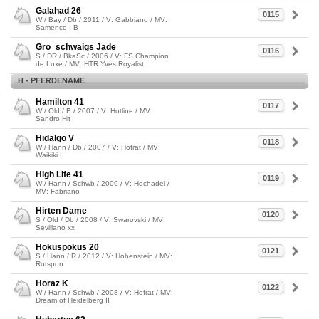
Galahad 26
0115
W / Bay / Db / 2011 / V: Gabbiano / MV:
Samenco I B
Gro¯schwaigs Jade
0116
S / DR / BkaSc / 2006 / V: FS Champion
de Luxe / MV: HTR Yves Royalist
H - PFERDENAME
Hamilton 41
0117
W / Old / B / 2007 / V: Hotline / MV:
Sandro Hit
Hidalgo V
0118
W / Hann / Db / 2007 / V: Hofrat / MV:
Waikiki I
High Life 41
0119
W / Hann / Schwb / 2009 / V: Hochadel /
MV: Fabriano
Hirten Dame
0120
S / Old / Db / 2008 / V: Swarovski / MV:
Sevillano xx
Hokuspokus 20
0121
S / Hann / R / 2012 / V: Hohenstein / MV:
Rotspon
Horaz K
0122
W / Hann / Schwb / 2008 / V: Hofrat / MV:
Dream of Heidelberg II