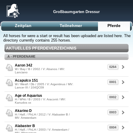
Großbaumgarten Dressur
Zeitplan
Teilnehmer
Pferde
All horses for were a start or result has been uploaded are listed here. The
directory currently contains 255 horses.
AKTUELLES PFERDEVERZEICHNIS
A - PFERDENAME
Aaron 342
0264
W / Bay / B / 2002 / V: Abanos / MV:
Lanciano
Acapulco 151
0001
W / Westf / Db / 2005 / V: Argentinus / MV:
Lancer III / 104QC09
Age of Aquarius
0002
H / W³rtt / B / 2003 / V: Araconit / MV:
Kanudos xx
Akarino D
0003
H / Hafl. / FhLH / 2012 / V: Alabaster B /
MV: Amsterdam
Alabaster B
0004
H / Hafl. / FhLH / 2003 / V: Amsterdam /
MV: Winterstern