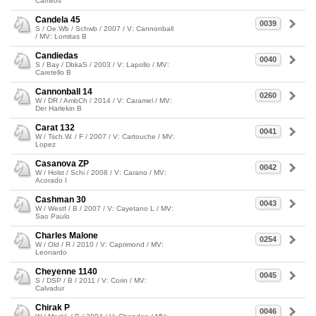
Camiros
Candela 45
0039
S / Oe.Wb / Schwb / 2007 / V: Cannonball
/ MV: Lomitas B
Candiedas
0040
S / Bay / DbkaS / 2003 / V: Lapollo / MV:
Caretello B
Cannonball 14
0260
W / DR / AmbCh / 2014 / V: Caramel / MV:
Der Harlekin B
Carat 132
0041
W / Tsch.W. / F / 2007 / V: Cartouche / MV:
Lopez
Casanova ZP
0042
W / Holst / Schi / 2008 / V: Carano / MV:
Acorado I
Cashman 30
0043
W / Westf / B / 2007 / V: Cayetano L / MV:
Sao Paulo
Charles Malone
0254
W / Old / R / 2010 / V: Caprimond / MV:
Leonardo
Cheyenne 1140
0045
S / DSP / B / 2011 / V: Corin / MV:
Calvadur
Chirak P
0046