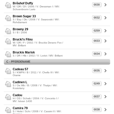
Brõuhof Duffy
0030
W / DR / Df / 2006 / V: Dressman I / MV:
Schoenbrunn Lario
Brown Sugar 33
0032
S / Bay / Db / 2008 / V: Swarovski / MV:
Rohdiamant
Browny 29
0259
S / B / 2006
Brucki's Filou
0033
W / DR / F / 2002 / V: Bruckis Derano Fox /
MV: Brillant
Bruckis Marisk
0034
S / DR / Hlb / 2002 / V: Loriot / MV: Brillant
C - PFERDENAME
Cadeau 57
0035
S / KWPN / B / 2011 / V: Chello III / MV:
Orame
Cadinen L
0249
S / Oe.Wb / B / 2008 / V: Thalys / MV:
Kostolany
Cadou
0037
H / OS / Schwb / 2004 / V: Concetto I /
MV: Istvan 1430
Camira 79
0038
S / Holst / Schi / 2008 / V: Cassini II / MV: