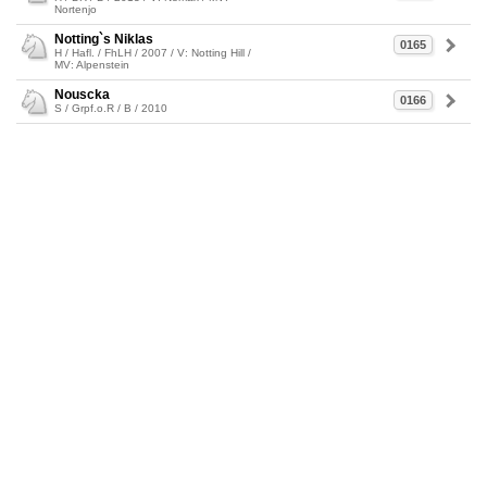
Nortenjo
Notting`s Niklas
0165
H / Hafl. / FhLH / 2007 / V: Notting Hill /
MV: Alpenstein
Nouscka
0166
S / Grpf.o.R / B / 2010