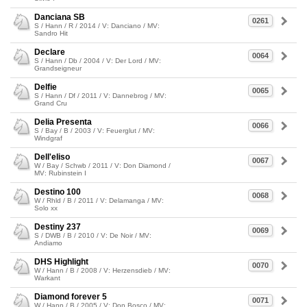
Danciana SB
0261
S / Hann / R / 2014 / V: Danciano / MV:
Sandro Hit
Declare
0064
S / Hann / Db / 2004 / V: Der Lord / MV:
Grandseigneur
Delfie
0065
S / Hann / Df / 2011 / V: Dannebrog / MV:
Grand Cru
Delia Presenta
0066
S / Bay / B / 2003 / V: Feuerglut / MV:
Windgraf
Dell'eliso
0067
W / Bay / Schwb / 2011 / V: Don Diamond /
MV: Rubinstein I
Destino 100
0068
W / Rhld / B / 2011 / V: Delamanga / MV:
Solo xx
Destiny 237
0069
S / DWB / B / 2010 / V: De Noir / MV:
Andiamo
DHS Highlight
0070
W / Hann / B / 2008 / V: Herzensdieb / MV:
Warkant
Diamond forever 5
0071
W / Hann / B / 2005 / V: Don Bosco / MV: