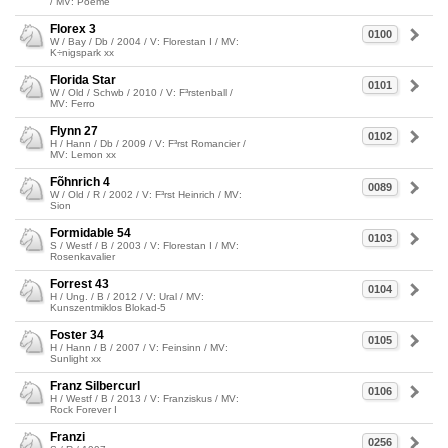
/ MV: Poeme
Florex 3
0100
W / Bay / Db / 2004 / V: Florestan I / MV:
K÷nigspark xx
Florida Star
0101
W / Old / Schwb / 2010 / V: F³rstenball /
MV: Ferro
Flynn 27
0102
H / Hann / Db / 2009 / V: F³rst Romancier /
MV: Lemon xx
Fõhnrich 4
0089
W / Old / R / 2002 / V: F³rst Heinrich / MV:
Sion
Formidable 54
0103
S / Westf / B / 2003 / V: Florestan I / MV:
Rosenkavalier
Forrest 43
0104
H / Ung. / B / 2012 / V: Ural / MV:
Kunszentmiklos Blokad-5
Foster 34
0105
H / Hann / B / 2007 / V: Feinsinn / MV:
Sunlight xx
Franz Silbercurl
0106
H / Westf / B / 2013 / V: Franziskus / MV:
Rock Forever I
Franzi
0256