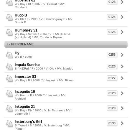
Hubertus 62
0123
W / Bay / Df / 2007 / V: Herzruf / MV:
Rhodonit
Hugo B
0124
W / DR / F / 2011 / V: Hemmingway B / MV:
Dornik B
Humphrey 51
0125
W / Bay / Schwb / 2004 / V: FAN Holland
(ex Holland) / MV: Cor de la Bryere
I - PFERDENAME
Illy
0258
W / B / 1998
Impala Sunrise
0126
S / KlDRpf / F / 2006 / V: Ole / MV: Marduc
Imperator 83
0127
W / Bay / B / 2008 / V: Imperio / MV: Rivero
II
Incognito 10
0128
W / Hann / B / 2009 / V: Imperio / MV:
Archipel
Inkognito 21
0129
W / Bay / Db / 2005 / V: In Flagranti / MV:
Legendõr I
Insterburg's Girl
0130
S / Westf / B / 2008 / V: Insterburg / MV:
Piano II