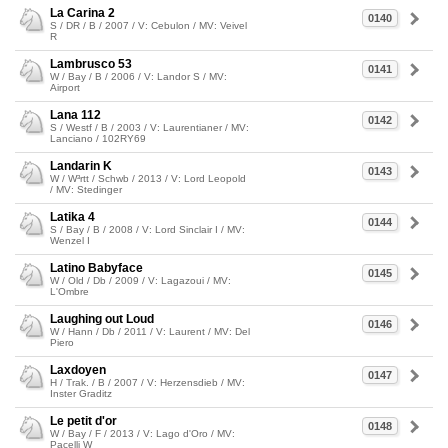
La Carina 2
0140
S / DR / B / 2007 / V: Cebulon / MV: Veivel
R
Lambrusco 53
0141
W / Bay / B / 2006 / V: Landor S / MV:
Airport
Lana 112
0142
S / Westf / B / 2003 / V: Laurentianer / MV:
Lanciano / 102RY69
Landarin K
0143
W / W³rtt / Schwb / 2013 / V: Lord Leopold
/ MV: Stedinger
Latika 4
0144
S / Bay / B / 2008 / V: Lord Sinclair I / MV:
Wenzel I
Latino Babyface
0145
W / Old / Db / 2009 / V: Lagazoui / MV:
L'Ombre
Laughing out Loud
0146
W / Hann / Db / 2011 / V: Laurent / MV: Del
Piero
Laxdoyen
0147
H / Trak. / B / 2007 / V: Herzensdieb / MV:
Inster Graditz
Le petit d'or
0148
W / Bay / F / 2013 / V: Lago d'Oro / MV:
Pacelli W