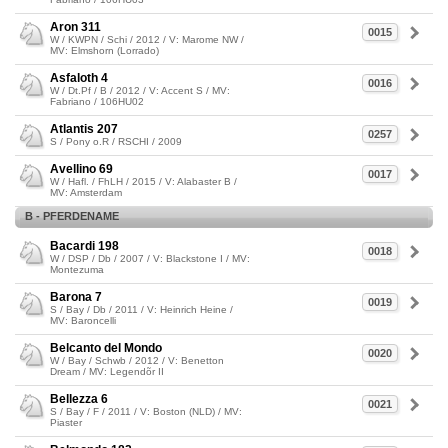
Aron 311
0015
W / KWPN / Schi / 2012 / V: Marome NW /
MV: Elmshorn (Lorrado)
Asfaloth 4
0016
W / Dt.Pf / B / 2012 / V: Accent S / MV:
Fabriano / 106HU02
Atlantis 207
0257
S / Pony o.R / RSCHI / 2009
Avellino 69
0017
W / Hafl. / FhLH / 2015 / V: Alabaster B /
MV: Amsterdam
B - PFERDENAME
Bacardi 198
0018
W / DSP / Db / 2007 / V: Blackstone I / MV:
Montezuma
Barona 7
0019
S / Bay / Db / 2011 / V: Heinrich Heine /
MV: Baroncelli
Belcanto del Mondo
0020
W / Bay / Schwb / 2012 / V: Benetton
Dream / MV: Legendõr II
Bellezza 6
0021
S / Bay / F / 2011 / V: Boston (NLD) / MV:
Piaster