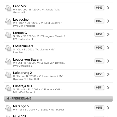
Leon 577
0149
W / Tsch.W. / B / 2004 / V: Jaspis / MV:
Granat-43
Locaccino
0150
W / Hann / Db / 2007 / V: Lord Loxley I /
MV: Don Frederico
Loretta G
0151
S / Bay / B / 2004 / V: D'Artagnan Classic /
MV: Rubinstein I
Lotusblume 9
0262
S / Old / B / 2011 / V: Licotus / MV:
Lanciano
Loudor von Bayern
0152
W / Old / B / 2009 / V: Ludwig von Bayern /
MV: Cordalme Z
Luftsprung 2
0153
H / Hann / B / 2001 / V: Landclassic / MV:
Dynamo / GER45020
Lunareja MH
0154
S / Pasolb / R / 2007 / V: Fuego XXVIII /
MV: MOH Soberbio
M - PFERDENAME
Marango 5
0155
W / Pol. / B / 2007 / V: Lusito / MV: Makler
Maxl 207